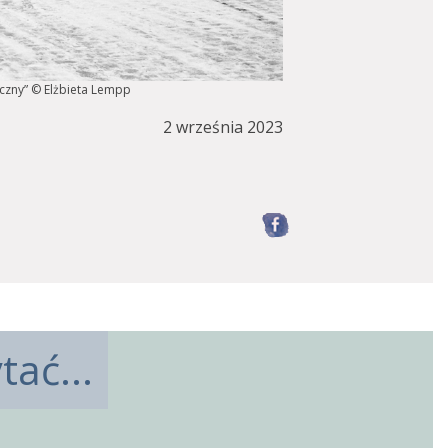
ficzny” © Elżbieta Lempp
2 września 2023
Facebook
ać...