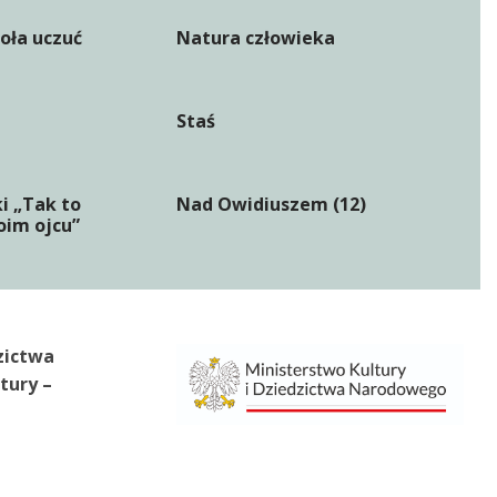
oła uczuć
Natura człowieka
Staś
i „Tak to
Nad Owidiuszem (12)
im ojcu”
zictwa
tury –