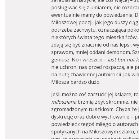
zarabiania na życie, ale coś więcej – 
posługiwać się z umiarem, nie rozdrab
ewentualnie mamy do powiedzenia. D
Miłoszowej poezji, jak jego duszy ciąg
potrzeba zachwytu, oznaczająca poko
niektórych świata tego mieszkańców,
zdają się być znacznie od nas lepsi, w
sprawom, mniej oddani demonom. Szacu
geniusz. No i wreszcie –
last but not l
nie uchroni nas przed rozpaczą, ale p
na nutę zbawiennej autoironii. Jak wi
Miłosza bardzo dużo.
Jeśli można coś zarzucić jej książce, t
miłosziana
brzmią zbyt skromnie, nie
zgromadzonym tu szkicom. Chyba że 
dyskrecję oraz dobre wychowanie – p
powiedzieć czegoś miłego o autorach
spotykanych na Miłoszowym szlaku, ni