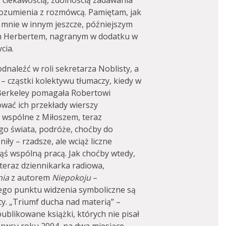
, ciekawością, zdolnością zadawania
rozumienia z rozmówcą. Pamiętam, jak
y mnie w innym jeszcze, późniejszym
em Herbertem, nagranym w dodatku w
cia.
naleźć w roli sekretarza Noblisty, a
e – cząstki kolektywu tłumaczy, kiedy w
Berkeley pomagała Robertowi
ować ich przekłady wierszy
e wspólne z Miłoszem, teraz
go świata, podróże, choćby do
niły – rzadsze, ale wciąż liczne
akąś wspólną pracą. Jak choćby wtedy,
 teraz dziennikarka radiowa,
nia
z autorem
Niepokoju
–
ego punktu widzenia symboliczne są
ety. „Triumf ducha nad materią” –
blikowane książki, których nie pisał