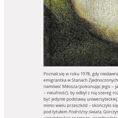
Poznali się w roku 1978, gdy niedawna
emigrantka w Stanach Zjednoczonych,
namówić Miłosza (pokonując jego – ja
– nieufność), by odbył z nią szereg r
być jedynie podstawą uniwersyteckiej 
mimo wielu przeszkód – skończyło si
pod tytułem
Podróżny świata
, Gorczy