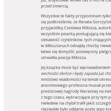
już, a dyktował. Mówił zaś o nich w c
przed śmiercią.
Wszystkie te fakty przypominam tylko
się podkreślenie, że Renata Gorczyńska
przyjaciółką Czesława Miłosza, autor
wszystkim pisarką posługującą się kl
ciekawość czytelników, tych znających
w
Miłoszianach
odnajdą choćby niewie
łatwo się domyślić: poświęcony pielgr
utrwaliła poezja Miłosza.
Jej książka może być wprowadzeniem
wschodzi słońce i kędy zapada
już cho
mnóstwo wiadomości na temat okresu,
anonimowego profesora musiał przeist
prestiżowej nagrody literackiej na św
z tego czasu, wykraczające przy tym p
nieledwie na chybił trafił jakiś szczeg
niezwykłe było oddanie poety jego kr