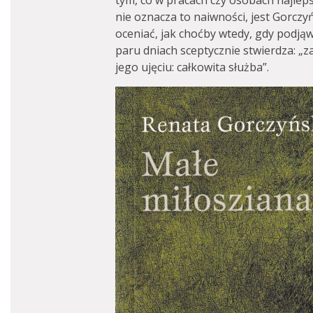
tym, co w pracach czy osobach najlep
nie oznacza to naiwności, jest Gorczy
oceniać, jak choćby wtedy, gdy podjąws
paru dniach sceptycznie stwierdza: „
jego ujęciu: całkowita służba”.