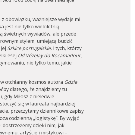
zerwcu roku 2004, na dwa miesiące
 z obowiązku, ważniejsze wydaje mi
 jest nie tylko wieloletnią
ką świetnych wywiadów, ale przede
arownym stylem, umiejącą budzić
 jej
Szkice portugalskie
, i tych, którzy
lki esej
Od Vézelay do Rocamadour
,
zymowaniu, nie tylko temu, jakie
 w otchłanny kosmos autora
Gdzie
ćby dlatego, że znajdziemy tu
 gdy Miłosz z nieledwie
oczyć się w laureata najbardziej
iecie, przeczytamy dziennikowe zapisy
oza codzienną „logistykę”. By wyjąć
ół: dostrzeżemy dzięki nim, jak
ewnemu, artyście i mistykowi –