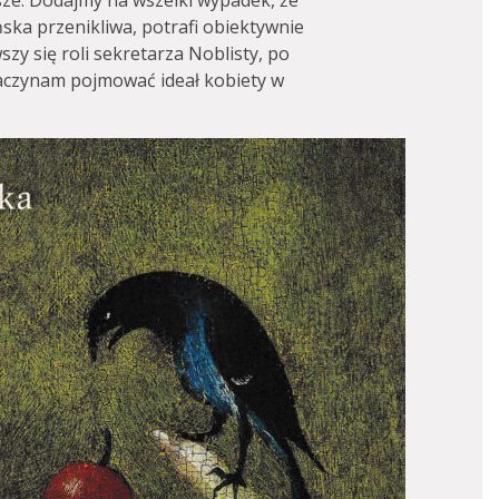
sze. Dodajmy na wszelki wypadek, że
ńska przenikliwa, potrafi obiektywnie
zy się roli sekretarza Noblisty, po
zaczynam pojmować ideał kobiety w