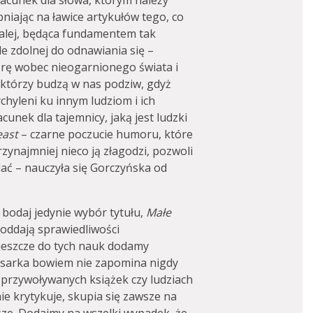
szacunek dla słowa, którym należy
niając na ławice artykułów tego, co
alej, będąca fundamentem tak
le zdolnej do odnawiania się –
rę wobec nieogarnionego świata i
 którzy budzą w nas podziw, gdyż
ychyleni ku innym ludziom i ich
nek dla tajemnicy, jaką jest ludzki
east
– czarne poczucie humoru, które
rzynajmniej nieco ją złagodzi, pozwoli
dać – nauczyła się Gorczyńska od
o bodaj jedynie wybór tytułu,
Małe
 oddają sprawiedliwości
jeszcze do tych nauk dodamy
isarka bowiem nie zapomina nigdy
 przywoływanych książek czy ludziach
e krytykuje, skupia się zawsze na