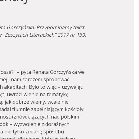
ata Gorczyńska. Przypominamy tekst
w „Zeszytach Literackich” 2017 nr 139.
łosza?” – pyta Renata Gorczyńska we
samej i nam zarazem spróbować
h akapitach. Było to więc – używając
kę”, uwrażliwienie na tematykę
wą, jak dobrze wiemy, wcale nie
adal tłumnie zapełniającym kościoły.
ność (znów: ciążących nad polskim
obok – wyzwolenie z doraźnych
za nie tylko zmianę sposobu