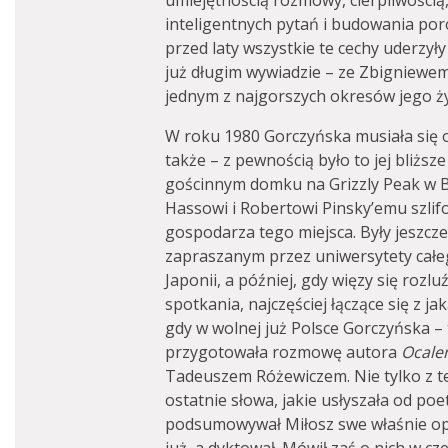
umiejętnością rozmowy, cierpliwością
inteligentnych pytań i budowania po
przed laty wszystkie te cechy uderzył
już długim wywiadzie – ze Zbigniew
jednym z najgorszych okresów jego ży
W roku 1980 Gorczyńska musiała się od
także – z pewnością było to jej bliższ
gościnnym domku na Grizzly Peak w 
Hassowi i Robertowi Pinsky’emu szlif
gospodarza tego miejsca. Były jeszcz
zapraszanym przez uniwersytety całe
Japonii, a później, gdy więzy się rozluź
spotkania, najczęściej łączące się z j
gdy w wolnej już Polsce Gorczyńska –
przygotowała rozmowę autora
Ocale
Tadeuszem Różewiczem. Nie tylko z t
ostatnie słowa, jakie usłyszała od po
podsumowywał Miłosz swe właśnie opu