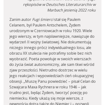
rękopisów w Deutsches Literaturarchiv w
Marbach jesienią 2022 roku
Zanim autor
Fugi śmierci
stał się Paulem
Celanem, był Paulem Antschelem, Żydem
urodzonym w Czerniowcach w roku 1920. Wiele
jego wierszy, w tym najsławniejsze, nawiązuje do
wydarzeń II wojny światowej. Nie dokumentują
niczego innego prócz indywidualnego losu, ale
obrazu XX stulecia nie potrafimy sobie bez nich
wyobrazić. Poeta powołuje w swoich wierszach
do życia świat autonomiczny, ale sam tkwi wśród
zjaw przeszłości. Nietrudno dostrzec w wielu
jego reakcjach i wypowiedziach cień okupacyjnej
obsesji. „Muszę Panu powiedzieć – pisał Celan do
Szwajcara Maxa Rychnera w roku 1946 – jak
trudno jest, będąc Żydem, tworzyć poezję po
niemiecku. Kiedy ukażą się moje wiersze, z
pewnością dotrą także do Niemiec i – pozwoli