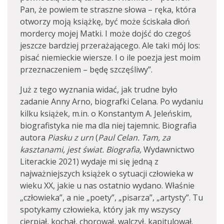
Pan, że powiem te straszne słowa – ręka, która
otworzy moją książkę, być może ściskała dłoń
mordercy mojej Matki. I może dojść do czegoś
jeszcze bardziej przerażającego. Ale taki mój los:
pisać niemieckie wiersze. I o ile poezja jest moim
przeznaczeniem – będę szczęśliwy”.
Już z tego wyznania widać, jak trudne było
zadanie Anny Arno, biografki Celana. Po wydaniu
kilku książek, m.in. o Konstantym A. Jeleńskim,
biografistyka nie ma dla niej tajemnic. Biografia
autora
Piasku z urn
(
Paul Celan. Tam, za
kasztanami, jest świat. Biografia,
Wydawnictwo
Literackie 2021) wydaje mi się jedną z
najważniejszych książek o sytuacji człowieka w
wieku XX, jakie u nas ostatnio wydano. Właśnie
„człowieka”, a nie „poety”, „pisarza”, „artysty”. Tu
spotykamy człowieka, który jak my wszyscy
cierpiał, kochał, chorował, walczył, kapitulował.