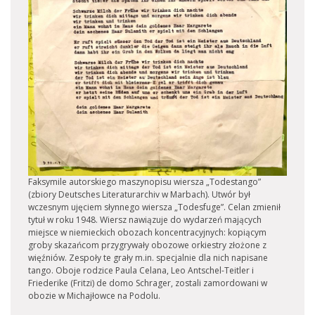
Faksymile autorskiego maszynopisu wiersza „Todestango”
(zbiory Deutsches Literaturarchiv w Marbach). Utwór był
wczesnym ujęciem słynnego wiersza „Todesfuge”. Celan zmienił
tytuł w roku 1948. Wiersz nawiązuje do wydarzeń mających
miejsce w niemieckich obozach koncentracyjnych: kopiącym
groby skazańcom przygrywały obozowe orkiestry złożone z
więźniów. Zespoły te grały m.in. specjalnie dla nich napisane
tango. Oboje rodzice Paula Celana, Leo Antschel-Teitler i
Friederike (Fritzi) de domo Schrager, zostali zamordowani w
obozie w Michajłowce na Podolu.