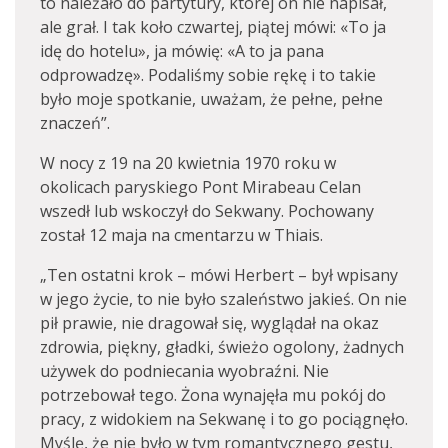
to należało do partytury, której on nie napisał,
ale grał. I tak koło czwartej, piątej mówi: «To ja
idę do hotelu», ja mówię: «A to ja pana
odprowadzę». Podaliśmy sobie rękę i to takie
było moje spotkanie, uważam, że pełne, pełne
znaczeń”.
W nocy z 19 na 20 kwietnia 1970 roku w
okolicach paryskiego Pont Mirabeau Celan
wszedł lub wskoczył do Sekwany. Pochowany
został 12 maja na cmentarzu w Thiais.
„Ten ostatni krok – mówi Herbert – był wpisany
w jego życie, to nie było szaleństwo jakieś. On nie
pił prawie, nie dragował się, wyglądał na okaz
zdrowia, piękny, gładki, świeżo ogolony, żadnych
używek do podniecania wyobraźni. Nie
potrzebował tego. Żona wynajęła mu pokój do
pracy, z widokiem na Sekwanę i to go pociągnęło.
Myślę, że nie było w tym romantycznego gestu,