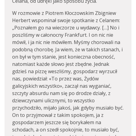
Celana, od udręki jako sposobu życia.
W rozmowie z Piotrem Kłoczowskim Zbigniew
Herbert wspominał swoje spotkanie z Celanem:
„Poznałem go na wieczorze u wydawcy. […] No i
poszliśmy w całonocny Frankfurt. I on nic nie
mówił, i ja nic nie mówiłem. Myśmy chorowali na
podobną chorobę. Ja wiem, że w takich stanach, i
on był w tym stanie, jest konieczna obecność,
natomiast każde słowo jest zbędne. Jednak
gdzieś na pizzę weszliśmy, gospodarz wyrzucił
nas, powiedział: «To przez was, Żydów
galicyjskich wszystko», zaczął nas wyganiać,
szczyty absurdu nam się po drodze działy, z
dziewczynami ulicznymi, to wszystko
przychodziło, mijało jakoś, jak gdyby musiało być.
On to przyjmował z takim spokojem, ja z
gospodarzem jeszcze się borykałem na
schodach, a on szedł spokojnie, to musiało być,