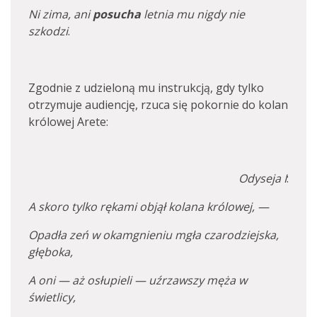
Ni zima, ani
posucha
letnia mu nigdy nie
szkodzi
.
Zgodnie z udzieloną mu instrukcją, gdy tylko
otrzymuje audiencję, rzuca się pokornie do kolan
królowej Arete:
Odyseja I
:
A skoro tylko rękami objął kolana królowej, —
Opadła zeń w okamgnieniu mgła czarodziejska,
głęboka,
A oni — aż osłupieli — uźrzawszy męża w
świetlicy,