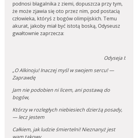
podnosi błagalnika z ziemi, dopuszcza przy tym,
że może zjawia się oto przez nim, pod postacią
człowieka, któryś z bogów olimpijskich. Temu
akurat, jakoby miał być istotą boską, Odyseusz
gwałtownie zaprzecza:
Odyseja I
:
„O Alkinoju! Inaczej myśl w swojem sercu! —
Zaprawdę
Jam nie podobien ni licem, ani postawą do
bogów,
Którzy w rozległych niebiesiech dzierżą posady,
— lecz jestem
Całkiem, jak ludzie śmiertelni! Nieznanyż jest
wam takowy,