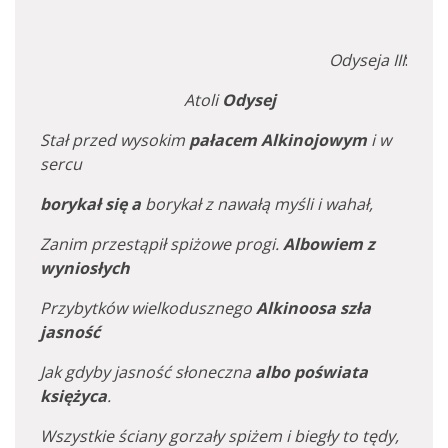
Odyseja III
:
Atoli
Odysej
Stał przed wysokim
pałacem
Alkinojowym
i w
sercu
borykał się a
borykał z nawałą myśli i wahał,
Zanim przestąpił spiżowe progi.
Albowiem z
wyniosłych
Przybytków wielkodusznego
Alkinoosa szła
jasność
Jak gdyby jasność słoneczna
albo poświata
księżyca
.
Wszystkie ściany gorzały spiżem i biegły to tędy,