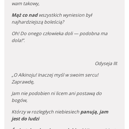
wam takowy,
Mąż co nad
wszystkich wyniesion był
najhardziejszą boleścią?
Oh! Do onego człowieka doli — podobna ma
dola!”
.
Odyseja III
:
„O Alkinoju! Inaczej myśl w swoim sercu!
Zaprawdę,
Jam nie podobien ni licem ani postawą do
bogów,
Którzy w rozległych niebiesiech
panują, jam
jest do ludzi