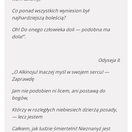
Co ponad wszystkich wyniesion był
najhardziejszą boleścią?
Oh! Do onego człowieka doli — podobna ma
dola!”.
Odyseja II
:
„O Alkinoju! Inaczej myśl w swojem sercu! —
Zaprawdę
Jam nie podobien ni licem, ani postawą do
bogów,
Którzy w rozległych niebiesiech dzierżą posady,
— lecz jestem
Całkiem, jak ludzie śmiertelni! Nieznanyż jest