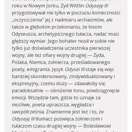
roku w Nowym Jorku, Żyd Wittlin
Odyseję III
przygotowywał nie tylko w poczuciu konieczności
„oczyszczenia” jej z nadmiaru archaizmów, ale
także w głębokim przekonaniu, że losom
Odyseusza, archetypicznego tułacza, nadać musi
głębszy wymiar. Jego bohater nosił w sobie nie
tylko już doświadczenia uczestnika pierwszej
wojny, ale też ofiary wojny drugiej — Żyda,
Polaka, Niemca, żołnierza, prześladowanego
poety, emigranta. Język
Odysei III
staje się więc
bardziej skondensowany, zindywidualizowany i
ekspresyjny, czemu służy — zdawałoby się:
paradoksalnie — obniżenie tonu, powściągnięcie
emocji. Wszędzie tam, gdzie to uznaje za
możliwe, poeta upraszcza, wygładza i
uwspółcześnia. Znamienne jest też i to, że
Odyseję III
tłumacz poświęca żołnierzom i
tułaczom czasu drugiej wojny — Bolesławowi