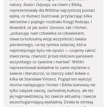
natury.
Iliada
i
Odyseja
, na równi z Biblią,
reprezentowały dla Wittlina najczystszej postaci
epikę, co tłumacz ilustrował, przytaczając kilka
wersetów z piątego rozdziału Księgi Rodzaju. I
dowodził, że jak autor
Genesis
, tak i Homer,
„pokazując nam człowieka za człowiekiem,
stwarza kolosalną wizję wszystkości świata
pierwotnego, i w tej rytmice żelaznej, która
najmniejszego bytu nie opuści — czujemy całość
stworzenia, równość przed obliczem pańskiem
wszystkiego co żywotne i martwe”. Wittlin
reprezentował dokładnie to samo myślenie o
świecie i literaturze, co starszy odeń ledwie o
kilka lat Stanisław Vincenz. Pogląd ten wyłożyć
można następująco: Homer i Biblia stanowią nie
tylko zalążek naszej, zachodniej kultury, ale też
jej najprawdziwszą, bo zawsze aktualną i zawsze
wszechogarniającą wykładnię. Dzieła te istnieją