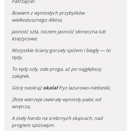
Patrzajcie!
Bowiem z wyniosłych przybytków
wielkodusznego Alkina,
Jasność szła, niczem jasność słoneczna lub
księżycowa:
Wszystkie ściany gorzały spiżem i biegły — to
tędy,
To tędy szły, ode proga, aż po najgłębszy
zakątek.
Górę naokrąż
okalał
fryz lazurowo-niebieski,
Złote wierzeje zwierały wyniosły pałac od
wnętrza,
A stały hardo na srebrnych słupcach, nad
progiem spiżowym.