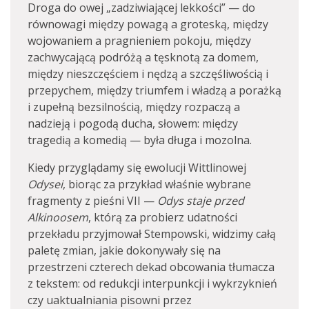
Droga do owej „zadziwiającej lekkości” — do
równowagi między powagą a groteską, między
wojowaniem a pragnieniem pokoju, między
zachwycającą podróżą a tęsknotą za domem,
między nieszczęściem i nędzą a szczęśliwością i
przepychem, między triumfem i władzą a porażką
i zupełną bezsilnością, między rozpaczą a
nadzieją i pogodą ducha, słowem: między
tragedią a komedią — była długa i mozolna.
Kiedy przyglądamy się ewolucji Wittlinowej
Odysei
, biorąc za przykład właśnie wybrane
fragmenty z pieśni VII —
Odys staje przed
Alkinoosem
, którą za probierz udatności
przekładu przyjmował Stempowski, widzimy całą
paletę zmian, jakie dokonywały się na
przestrzeni czterech dekad obcowania tłumacza
z tekstem: od redukcji interpunkcji i wykrzyknień
czy uaktualniania pisowni przez