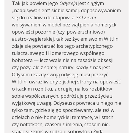
Tak jak bowiem jego
Odyseja
jest ciągłym
„nadpisywaniem” siebie samej, dopasowywaniem
się do realiów i do etapów, a
Sól ziemi
wpisywaniem w model bez wątpienia homerycki
opowieści pozornie (czy: powierzchniowo)
austro-węgierskiej, tak też życiem swoim Wittlin
zdaje się powtarzać los tego archetypicznego
tułacza, swego i Homerowego wspólnego
bohatera — lecz wcale nie na zasadzie obsesji
czy pozy, ale z samej natury: każdy z nas jest
Odysem i każdy swoją odyseję musi przeżyć.
Wittlin, uwrażliwiony z jednej strony na opowieść
o itackim rozbitku, z drugiej na los rozbitków
sobie współczesnych, podróżuje przez życie z
wyjątkową uwagą. Odyseusz powraca u niego nie
tylko tam, gdzie się go spodziewamy, ale też w
dziełach o nie-homeryckiej tematyce, w listach
czy notatkach, czasem z imienia, czasem nie,
stając się kimś w rodzaju sobowtóra Żyda