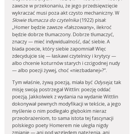
zawsze w przekonaniu, że jego przedsięwzięcie
wykraczać musi poza akt czysto mechaniczny. W
Słowie tłumacza do czytelnika
(1922) pisał:
„Homer będzie zawsze «fałszowany», ilekroć
będzie dobrze tłumaczony. Dobrze tłumaczyć,
znaczy — mieć indywidualność, dać siebie. A
biada poecie, który siebie zapomniał! Więc
zdecydujcie się — łaskawi czytelnicy i krytycy —
albo chcenie koturnów starych i czcigodnej nudy
— albo poezji żywej, choć «niezbadanej»?”.
Tym właśnie, żywą poezją, miała być
Odyseja
; tak
misję swoją postrzegał Wittlin: poezję oddać
poezją. Jakkolwiek z wydania na wydanie Wittlin
dokonywał pewnych modyfikacji w tekście, a jego
myślenie o nim podlegało głębokim nieraz
przeobrażeniom, to sama istota tej fascynacji
polskiego poety Homerem nie uległa nigdy
zmianie — ani pod względem natężenia, ani