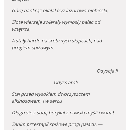
Górę naokrąż okałał fryz lazurowo-niebieski,
Złote wierzeje zwierały wyniosły pałac od
wnętrza,
A stały hardo na srebrnych słupcach, nad
progiem spiżowym.
Odyseja II
:
Odyss atoli
Stał przed wysokiem dworzyszczem
alkinosowem, i w sercu
Długo się z sobą borykał z nawałą myśli i wahał,
Zanim przestąpił spiżowe progi pałacu. —