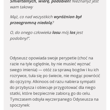
Śmiertelnych, wierę, podobien!
Nieznanyż jest
wam takowy
Mąż, co nad wszystkich
wyróżnion był
przeogromną niedolą
?
O, do onego człowieka
losu
mój
los
jest
podobny!”.
Odyseusz opowiada swoje perypetie (choć na
razie na tyle oględnie, by nie musieć wyznać
swego imienia) — otóż za sprawą bogów i ku ich
rozrywce, tuła się po świecie, nie mogąc powrócić
do ojczyzny. Alkinoos od razu nabiera sympatii
do przybysza i obiecuje przygotować dla niego
statki, które bezpiecznie zabiorą go do celu.
Tymczasem odsyła wyczerpanego Odyseusza na
spoczynek: