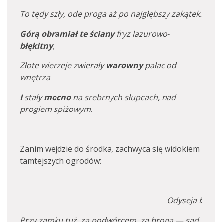
To tędy szły, ode proga aż po najgłębszy zakątek.
Górą obramiał te ściany
fryz lazurowo-
błękitny
,
Złote wierzeje zwierały
warowny
pałac od
wnętrza
I
stały
mocno
na srebrnych słupcach, nad
progiem spiżowym
.
Zanim wejdzie do środka, zachwyca się widokiem
tamtejszych ogrodów:
Odyseja I
:
Przy zamku tuż, za podwórcem, za broną — sad