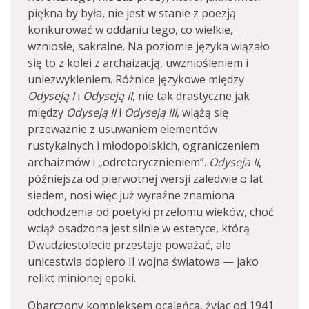
piękna by była, nie jest w stanie z poezją
konkurować w oddaniu tego, co wielkie,
wzniosłe, sakralne. Na poziomie języka wiązało
się to z kolei z archaizacją, uwzniośleniem i
uniezwykleniem. Różnice językowe między
Odyseją I
i
Odyseją II
, nie tak drastyczne jak
między
Odyseją II
i
Odyseją III
, wiążą się
przeważnie z usuwaniem elementów
rustykalnych i młodopolskich, ograniczeniem
archaizmów i „odretorycznieniem”.
Odyseja II
,
późniejsza od pierwotnej wersji zaledwie o lat
siedem, nosi więc już wyraźne znamiona
odchodzenia od poetyki przełomu wieków, choć
wciąż osadzona jest silnie w estetyce, którą
Dwudziestolecie przestaje poważać, ale
unicestwia dopiero II wojna światowa — jako
relikt minionej epoki.
Obarczony kompleksem ocaleńca, żyjąc od 1941