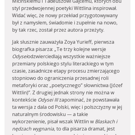
Micińskiemu i Tadeuszowi Gajcemu, których obu
styl przedwojennej poetyki Wittlina inspirował.
Widać więc, że nowy przekład przygotowywany
był z namysłem, świadomie i zupełnie na nowo,
by tak rzec, został przez autora przeżyty.
Jak słusznie zauważyła Zoya Yurieff, pierwsza
biografka pisarza: „Te trzy kolejne wersje
Odysei
odzwierciedlają wszystkie ważniejsze
przemiany polskiego stylu literackiego w tym
czasie, zasadnicze etapy procesu zmierzającego
stopniowo do ograniczenia przesadnej roli
metaforyki oraz „poetycznego” słownictwa (Józef
Wittlin)”. Z drugiej jednak strony nie można w
kontekście
Odysei III
zapominać, że powstawała
ta wersja z dala od Polski, więc i polszczyzny w jej
naturalnym środowisku — a takie
wykorzenienie, pisał wszak Wittlin w
Blaskach i
nędzach wygnania
, to dla pisarza dramat, jest