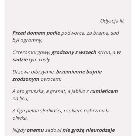
Odyseja III
:
Przed domem podle
podworca, za bramą, sad
był ogromny,
Czteromorgowy,
grodzony z wszech
stron, a
w
sadzie
tym rosły
Drzewa olbrzymie,
brzemienne bujnie
zrodzonym
owocem:
A oto gruszka, a granat, a jabłko z
rumieńcem
na licu,
A figa pełna słodkości, i sokiem nabrzmiała
oliwka.
Nigdy
onemu
sadowi
nie grożą nieurodzaje
,