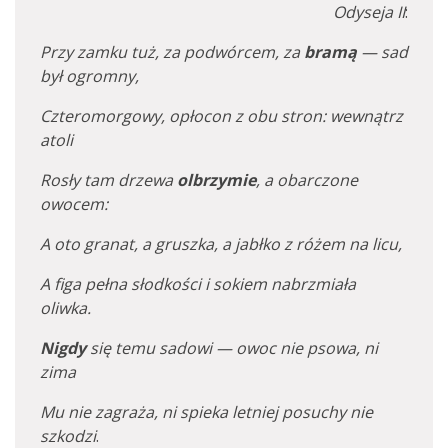
Odyseja II
:
Przy zamku tuż, za podwórcem, za
bramą
— sad
był ogromny,
Czteromorgowy, opłocon z obu stron: wewnątrz
atoli
Rosły tam drzewa
olbrzymie
, a obarczone
owocem:
A oto granat, a gruszka, a jabłko z różem na licu,
A figa pełna słodkości i sokiem nabrzmiała
oliwka.
Nigdy
się temu sadowi — owoc nie psowa, ni
zima
Mu nie zagraża, ni spieka letniej posuchy nie
szkodzi
.