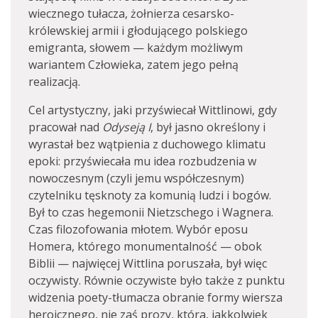
wiecznego tułacza, żołnierza cesarsko-
królewskiej armii i głodującego polskiego
emigranta, słowem — każdym możliwym
wariantem Człowieka, zatem jego pełną
realizacją.
Cel artystyczny, jaki przyświecał Wittlinowi, gdy
pracował nad
Odyseją I
, był jasno określony i
wyrastał bez wątpienia z duchowego klimatu
epoki: przyświecała mu idea rozbudzenia w
nowoczesnym (czyli jemu współczesnym)
czytelniku tęsknoty za komunią ludzi i bogów.
Był to czas hegemonii Nietzschego i Wagnera.
Czas filozofowania młotem. Wybór eposu
Homera, którego monumentalność — obok
Biblii — najwięcej Wittlina poruszała, był więc
oczywisty. Równie oczywiste było także z punktu
widzenia poety-tłumacza obranie formy wiersza
heroicznego, nie zaś prozy, która, jakkolwiek