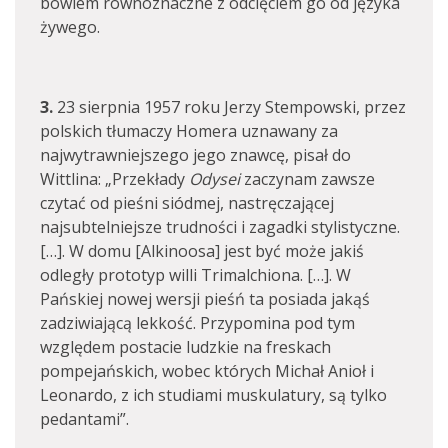
bowiem równoznaczne z odcięciem go od języka
żywego.
3.
23 sierpnia 1957 roku Jerzy Stempowski, przez
polskich tłumaczy Homera uznawany za
najwytrawniejszego jego znawcę, pisał do
Wittlina: „Przekłady
Odysei
zaczynam zawsze
czytać od pieśni siódmej, nastręczającej
najsubtelniejsze trudności i zagadki stylistyczne.
[…]. W domu [Alkinoosa] jest być może jakiś
odległy prototyp willi Trimalchiona. […]. W
Pańskiej nowej wersji pieśń ta posiada jakąś
zadziwiającą lekkość. Przypomina pod tym
względem postacie ludzkie na freskach
pompejańskich, wobec których Michał Anioł i
Leonardo, z ich studiami muskulatury, są tylko
pedantami”.