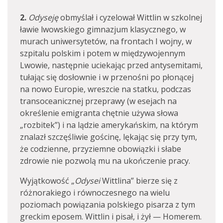
2.
Odyseję
obmyślał i cyzelował Wittlin w szkolnej
ławie lwowskiego gimnazjum klasycznego, w
murach uniwersytetów, na frontach I wojny, w
szpitalu polskim i potem w międzywojennym
Lwowie, następnie uciekając przed antysemitami,
tułając się dosłownie i w przenośni po płonącej
na nowo Europie, wreszcie na statku, podczas
transoceanicznej przeprawy (w esejach na
określenie emigranta chętnie używa słowa
„rozbitek”) i na lądzie amerykańskim, na którym
znalazł szczęśliwie gościnę, lękając się przy tym,
że codzienne, przyziemne obowiązki i słabe
zdrowie nie pozwolą mu na ukończenie pracy.
Wyjątkowość „
Odysei
Wittlina” bierze się z
różnorakiego i równoczesnego na wielu
poziomach powiązania polskiego pisarza z tym
greckim eposem. Wittlin i pisał, i żył — Homerem.