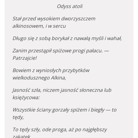
Odyss atoli
Stał przed wysokiem dworzyszczem
alkinosowem, i w sercu
Długo się z sobą borykał z nawałą myśli i wahał,
Zanim przestąpił spiżowe progi pałacu. —
Patrzajcie!
Bowiem z wyniosłych przybytków
wielkodusznego Alkina,
Jasność szła, niczem jasność słoneczna lub
księżycowa:
Wszystkie ściany gorzały spiżem i biegły — to
tędy,
To tędy szły, ode proga, aż po najgłębszy
zakątek.