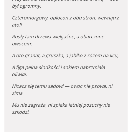
był ogromny,
Czteromorgowy, opłocon z obu stron: wewnątrz
atoli
Rosły tam drzewa wielgaśne, a obarczone
owocem:
A oto granat, a gruszka, a jabłko z różem na licu,
A figa pełna słodkości i sokiem nabrzmiała
oliwka.
Nizacz się temu sadowi — owoc nie psowa, ni
zima
Mu nie zagraża, ni spieka letniej posuchy nie
szkodzi
.