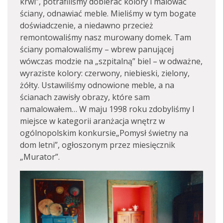
krwi”, potrafiliśmy dobierać kolory i malować
ściany, odnawiać meble. Mieliśmy w tym bogate
doświadczenie, a niedawno przecież
remontowaliśmy nasz murowany domek. Tam
ściany pomalowaliśmy – wbrew panującej
wówczas modzie na „szpitalną” biel – w odważne,
wyraziste kolory: czerwony, niebieski, zielony,
żółty. Ustawiliśmy odnowione meble, a na
ścianach zawisły obrazy, które sam
namalowałem… W maju 1998 roku zdobyliśmy I
miejsce w kategorii aranżacja wnętrz w
ogólnopolskim konkursie„Pomysł świetny na
dom letni”, ogłoszonym przez miesięcznik
„Murator”.