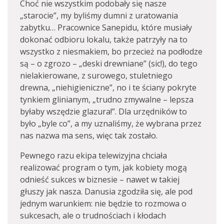
Choć nie wszystkim podobały się nasze
„starocie”, my byliśmy dumni z uratowania
zabytku… Pracownice Sanepidu, które musiały
dokonać odbioru lokalu, także patrzyły na to
wszystko z niesmakiem, bo przecież na podłodze
są – o zgrozo – „deski drewniane” (sic!), do tego
nielakierowane, z surowego, stuletniego
drewna, „niehigieniczne”, no i te ściany pokryte
tynkiem glinianym, „trudno zmywalne – lepsza
byłaby wszędzie glazura!”. Dla urzędników to
było „byle co”, a my uznaliśmy, że wybrana przez
nas nazwa ma sens, więc tak zostało.
Pewnego razu ekipa telewizyjna chciała
realizować program o tym, jak kobiety mogą
odnieść sukces w biznesie – nawet w takiej
głuszy jak nasza. Danusia zgodziła się, ale pod
jednym warunkiem: nie będzie to rozmowa o
sukcesach, ale o trudnościach i kłodach