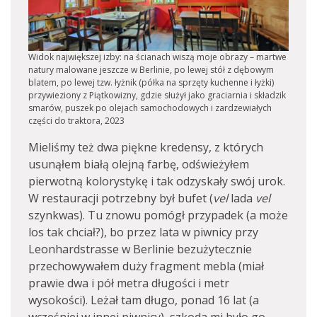
Widok największej izby: na ścianach wiszą moje obrazy – martwe
natury malowane jeszcze w Berlinie, po lewej stół z dębowym
blatem, po lewej tzw. łyżnik (półka na sprzęty kuchenne i łyżki)
przywieziony z Piątkowizny, gdzie służył jako graciarnia i składzik
smarów, puszek po olejach samochodowych i zardzewiałych
części do traktora, 2023
Mieliśmy też dwa piękne kredensy, z których
usunąłem białą olejną farbę, odświeżyłem
pierwotną kolorystykę i tak odzyskały swój urok.
W restauracji potrzebny był bufet (
vel
lada
vel
szynkwas). Tu znowu pomógł przypadek (a może
los tak chciał?), bo przez lata w piwnicy przy
Leonhardstrasse w Berlinie bezużytecznie
przechowywałem duży fragment mebla (miał
prawie dwa i pół metra długości i metr
wysokości). Leżał tam długo, ponad 16 lat (a