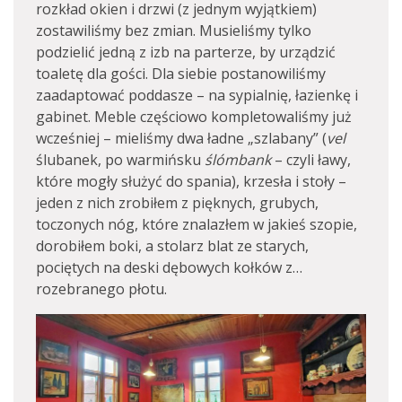
rozkład okien i drzwi (z jednym wyjątkiem)
zostawiliśmy bez zmian. Musieliśmy tylko
podzielić jedną z izb na parterze, by urządzić
toaletę dla gości. Dla siebie postanowiliśmy
zaadaptować poddasze – na sypialnię, łazienkę i
gabinet. Meble częściowo kompletowaliśmy już
wcześniej – mieliśmy dwa ładne „szlabany” (
vel
ślubanek, po warmińsku
ślómbank
– czyli ławy,
które mogły służyć do spania), krzesła i stoły –
jeden z nich zrobiłem z pięknych, grubych,
toczonych nóg, które znalazłem w jakieś szopie,
dorobiłem boki, a stolarz blat ze starych,
pociętych na deski dębowych kołków z…
rozebranego płotu.