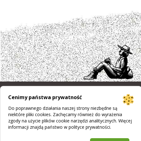
Cenimy państwa prywatność
Projekt strony
Bogumiła Płachecka
Realizacja
© 2026 WEBOPCJA.pl
Do poprawnego działania naszej strony niezbędne są
niektóre pliki cookies. Zachęcamy również do wyrażenia
Regulamin sklepu
|
Polityka prywatności
|
Pliki Cookies
zgody na użycie plików cookie narzędzi analitycznych. Więcej
informacji znajdą państwo w
polityce prywatności
.