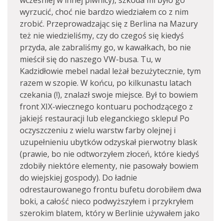
wcześniej w innej piwnicy), szkoda mi było go
wyrzucić, choć nie bardzo wiedziałem co z nim
zrobić. Przeprowadzając się z Berlina na Mazury
też nie wiedzieliśmy, czy do czegoś się kiedyś
przyda, ale zabraliśmy go, w kawałkach, bo nie
mieścił się do naszego VW-busa. Tu, w
Kadzidłowie mebel nadal leżał bezużytecznie, tym
razem w szopie. W końcu, po kilkunastu latach
czekania (!), znalazł swoje miejsce. Był to bowiem
front XIX-wiecznego kontuaru pochodzącego z
jakiejś restauracji lub eleganckiego sklepu! Po
oczyszczeniu z wielu warstw farby olejnej i
uzupełnieniu ubytków odzyskał pierwotny blask
(prawie, bo nie odtworzyłem złoceń, które kiedyś
zdobiły niektóre elementy, nie pasowały bowiem
do wiejskiej gospody). Do ładnie
odrestaurowanego frontu bufetu dorobiłem dwa
boki, a całość nieco podwyższyłem i przykryłem
szerokim blatem, który w Berlinie używałem jako