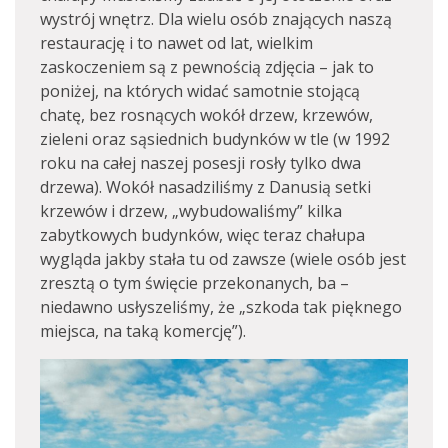
wystrój wnętrz. Dla wielu osób znających naszą
restaurację i to nawet od lat, wielkim
zaskoczeniem są z pewnością zdjęcia – jak to
poniżej, na których widać samotnie stojącą
chatę, bez rosnących wokół drzew, krzewów,
zieleni oraz sąsiednich budynków w tle (w 1992
roku na całej naszej posesji rosły tylko dwa
drzewa). Wokół nasadziliśmy z Danusią setki
krzewów i drzew, „wybudowaliśmy” kilka
zabytkowych budynków, więc teraz chałupa
wygląda jakby stała tu od zawsze (wiele osób jest
zresztą o tym święcie przekonanych, ba –
niedawno usłyszeliśmy, że „szkoda tak pięknego
miejsca, na taką komercję”).