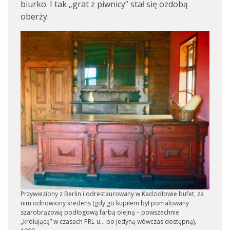
biurko. I tak „grat z piwnicy” stał się ozdobą
oberży.
Przywieziony z Berlin i odrestaurowany w Kadzidłowie bufet, za
nim odnowiony kredens (gdy go kupiłem był pomalowany
szarobrązową podłogową farbą olejną – powszechnie
„królującą” w czasach PRL-u… bo jedyną wówczas dostępną),