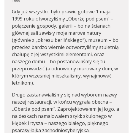
1999
Gdy już wszystko było prawie gotowe 1 maja
1999 roku otworzyliśmy „Oberżę pod psem” –
połączenie gospody, galerii – bo na ścianach
głównej sali zawisły moje martwe natury
(głównie z „okresu berlińskiego”), muzeum – bo
przecież bardzo wiernie odtworzyliśmy stuletnią
chałupę z jej wszystkimi elementami, oraz
naszego domu – bo postanowiliśmy się tu
przeprowadzić (a odnowiony murowany dom, w
którym wcześniej mieszkaliśmy, wynajmować
letnikom).
Długo zastanawialiśmy się nad wyborem nazwy
naszej restauracji, w końcu wygrała obecna –
„Oberża pod psem”. Zaprojektowałem jej logo, a
na deskach namalowałem szyld: skulonego w
kłębek Irtysza – naszego białego, pięknego
psarasy łajka zachodniosyberyjska.