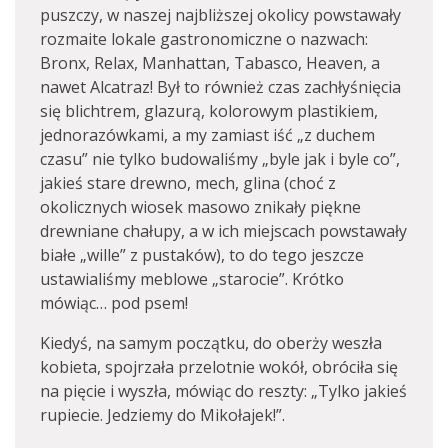
puszczy, w naszej najbliższej okolicy powstawały
rozmaite lokale gastronomiczne o nazwach:
Bronx, Relax, Manhattan, Tabasco, Heaven, a
nawet Alcatraz! Był to również czas zachłyśnięcia
się blichtrem, glazurą, kolorowym plastikiem,
jednorazówkami, a my zamiast iść „z duchem
czasu” nie tylko budowaliśmy „byle jak i byle co”,
jakieś stare drewno, mech, glina (choć z
okolicznych wiosek masowo znikały piękne
drewniane chałupy, a w ich miejscach powstawały
białe „wille” z pustaków), to do tego jeszcze
ustawialiśmy meblowe „starocie”. Krótko
mówiąc… pod psem!
Kiedyś, na samym początku, do oberży weszła
kobieta, spojrzała przelotnie wokół, obróciła się
na pięcie i wyszła, mówiąc do reszty: „Tylko jakieś
rupiecie. Jedziemy do Mikołajek!”.