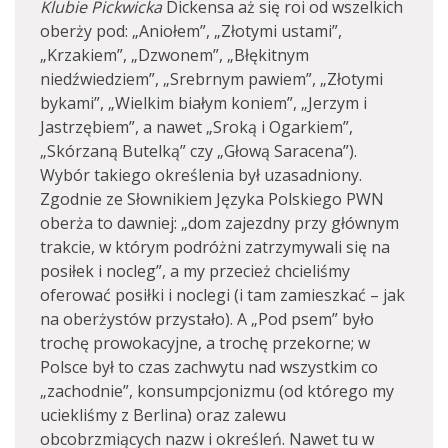
Klubie Pickwicka
Dickensa aż się roi od wszelkich
oberży pod: „Aniołem”, „Złotymi ustami”,
„Krzakiem”, „Dzwonem”, „Błękitnym
niedźwiedziem”, „Srebrnym pawiem”, „Złotymi
bykami”, „Wielkim białym koniem”, „Jerzym i
Jastrzębiem”, a nawet „Sroką i Ogarkiem”,
„Skórzaną Butelką” czy „Głową Saracena”).
Wybór takiego określenia był uzasadniony.
Zgodnie ze Słownikiem Języka Polskiego PWN
oberża to dawniej: „dom zajezdny przy głównym
trakcie, w którym podróżni zatrzymywali się na
posiłek i nocleg”, a my przecież chcieliśmy
oferować posiłki i noclegi (i tam zamieszkać – jak
na oberżystów przystało). A „Pod psem” było
trochę prowokacyjne, a trochę przekorne; w
Polsce był to czas zachwytu nad wszystkim co
„zachodnie”, konsumpcjonizmu (od którego my
uciekliśmy z Berlina) oraz zalewu
obcobrzmiących nazw i określeń. Nawet tu w