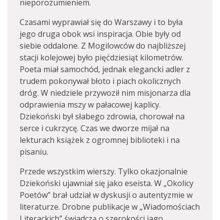
nieporozumieniem.
Czasami wyprawiał się do Warszawy i to była
jego druga obok wsi inspiracja. Obie były od
siebie oddalone. Z Mogilowców do najbliższej
stacji kolejowej było pięćdziesiąt kilometrów.
Poeta miał samochód, jednak elegancki adler z
trudem pokonywał błoto i piach okolicznych
dróg. W niedziele przywoził nim misjonarza dla
odprawienia mszy w pałacowej kaplicy.
Dziekoński był słabego zdrowia, chorował na
serce i cukrzycę. Czas we dworze mijał na
lekturach książek z ogromnej biblioteki i na
pisaniu.
Przede wszystkim wierszy. Tylko okazjonalnie
Dziekoński ujawniał się jako eseista. W „Okolicy
Poetów” brał udział w dyskusji o autentyzmie w
literaturze. Drobne publikacje w „Wiadomościach
Literackich” świadczą o szerokości jago