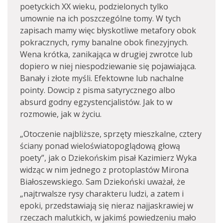
poetyckich XX wieku, podzielonych tylko
umownie na ich poszczególne tomy. W tych
zapisach mamy więc błyskotliwe metafory obok
pokracznych, rymy banalne obok finezyjnych.
Wena krótka, zanikająca w drugiej zwrotce lub
dopiero w niej niespodziewanie się pojawiająca.
Banały i złote myśli. Efektowne lub nachalne
pointy. Dowcip z pisma satyrycznego albo
absurd godny egzystencjalistów. Jak to w
rozmowie, jak w życiu.
„Otoczenie najbliższe, sprzęty mieszkalne, cztery
ściany ponad wieloświatopoglądową głową
poety”, jak o Dziekońskim pisał Kazimierz Wyka
widząc w nim jednego z protoplastów Mirona
Białoszewskiego. Sam Dziekoński uważał, że
„najtrwalsze rysy charakteru ludzi, a zatem i
epoki, przedstawiają się nieraz najjaskrawiej w
rzeczach malutkich, w jakimś powiedzeniu mało