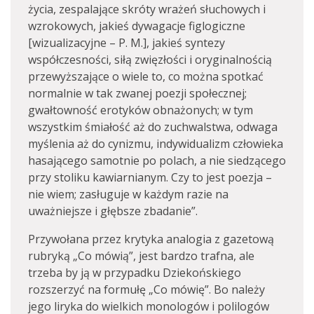
życia, zespalające skróty wrażeń słuchowych i
wzrokowych, jakieś dywagacje figlogiczne
[wizualizacyjne – P. M.], jakieś syntezy
współczesności, siłą zwięzłości i oryginalnością
przewyższające o wiele to, co można spotkać
normalnie w tak zwanej poezji społecznej;
gwałtowność erotyków obnażonych; w tym
wszystkim śmiałość aż do zuchwalstwa, odwaga
myślenia aż do cynizmu, indywidualizm człowieka
hasającego samotnie po polach, a nie siedzącego
przy stoliku kawiarnianym. Czy to jest poezja –
nie wiem; zasługuje w każdym razie na
uważniejsze i głębsze zbadanie”.
Przywołana przez krytyka analogia z gazetową
rubryką „Co mówią”, jest bardzo trafna, ale
trzeba by ją w przypadku Dziekońskiego
rozszerzyć na formułę „Co mówię”. Bo należy
jego liryka do wielkich monologów i polilogów