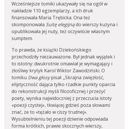
Wcześniejsze tomiki ukazywały się na ogół w
nakładzie 110 egzemplarzy, a ich druk
finansowała Maria Trębicka. Ona też
skomponowała
Suitę elegijną
do wierszy kuzyna i
opublikowała jej nuty, też oczywiście własnym
sumptem.
To prawda, że książki Dziekońskiego
przechodziły niezauważone. Był jednak wyjątek i
to istotny: dwukrotnie omawiał je wymagający i
złośliwy krytyk Karol Wiktor Zawodziński. O
tomiku
Dwa głosy
pisał: „Skrajna zwięzłość,
eliptyczność dająca tylko rzadkie punkty oparcia
do rekonstrukcji myśli filozoficznej i przeżyć
poety, wynika najwidoczniej z przeczucia istoty
«poezji czystej», tkwiącej gdzieś poza słowami:
znać, że to «tężało w ciszy trudnej».
Wysubtelnieniu tej poezji dziwnie odpowiada
forma krótkich, prawie skocznych wierszy,