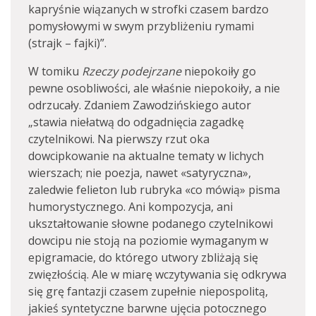
kapryśnie wiązanych w strofki czasem bardzo
pomysłowymi w swym przybliżeniu rymami
(strajk – fajki)”.
W tomiku
Rzeczy podejrzane
niepokoiły go
pewne osobliwości, ale właśnie niepokoiły, a nie
odrzucały. Zdaniem Zawodzińskiego autor
„stawia niełatwą do odgadnięcia zagadkę
czytelnikowi. Na pierwszy rzut oka
dowcipkowanie na aktualne tematy w lichych
wierszach; nie poezja, nawet «satyryczna»,
zaledwie felieton lub rubryka «co mówią» pisma
humorystycznego. Ani kompozycja, ani
ukształtowanie słowne podanego czytelnikowi
dowcipu nie stoją na poziomie wymaganym w
epigramacie, do którego utwory zbliżają się
zwięzłością. Ale w miarę wczytywania się odkrywa
się grę fantazji czasem zupełnie niepospolitą,
jakieś syntetyczne barwne ujęcia potocznego