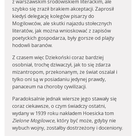
z warszawskim środowiskiem literackim, ale
szybko się zraził brakiem akceptacji. Zaprosił
kiedyś delegację kolegów pisarzy do
Mogilowców, ale skutki najazdu stołecznych
literatów, jak można wnioskować z zapisów
poetyckich gospodarza, były gorsze od plajty
hodowli baranów.
Z czasem więc Dziekoński coraz bardziej
osobniał, trochę dziwaczył, jak to się zdarza
mizantropom, przekonanym, że świat oszalał i
tylko oni są w posiadaniu jedynej prawdy,
panaceum na choroby cywilizacji.
Paradoksalnie jednak wiersze jego stawały się
coraz ciekawsze, o czym świadczy ostatni,
wydany w 1939 roku nakładem Hoesicka tom
Zielone Mogilowce
, który być może, gdyby nie
wybuch wojny, zostałby dostrzeżony i doceniony.