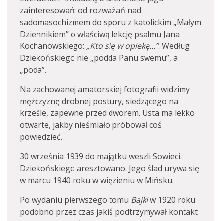
zainteresowań: od rozważań nad
sadomasochizmem do sporu z katolickim „Małym
Dziennikiem” o właściwą lekcję psalmu Jana
Kochanowskiego:
„Kto się w opiekę…”
. Według
Dziekońskiego nie „podda Panu swemu”, a
„poda”.
Na zachowanej amatorskiej fotografii widzimy
mężczyznę drobnej postury, siedzącego na
krześle, zapewne przed dworem. Usta ma lekko
otwarte, jakby nieśmiało próbował coś
powiedzieć.
30 września 1939 do majątku weszli Sowieci.
Dziekońskiego aresztowano. Jego ślad urywa się
w marcu 1940 roku w więzieniu w Mińsku.
Po wydaniu pierwszego tomu
Bajki
w 1920 roku
podobno przez czas jakiś podtrzymywał kontakt