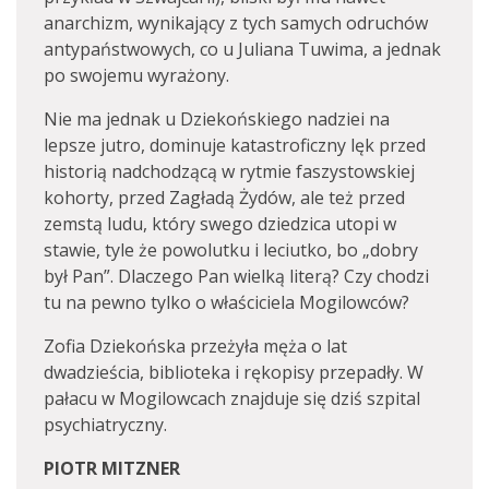
anarchizm, wynikający z tych samych odruchów
antypaństwowych, co u Juliana Tuwima, a jednak
po swojemu wyrażony.
Nie ma jednak u Dziekońskiego nadziei na
lepsze jutro, dominuje katastroficzny lęk przed
historią nadchodzącą w rytmie faszystowskiej
kohorty, przed Zagładą Żydów, ale też przed
zemstą ludu, który swego dziedzica utopi w
stawie, tyle że powolutku i leciutko, bo „dobry
był Pan”. Dlaczego Pan wielką literą? Czy chodzi
tu na pewno tylko o właściciela Mogilowców?
Zofia Dziekońska przeżyła męża o lat
dwadzieścia, biblioteka i rękopisy przepadły. W
pałacu w Mogilowcach znajduje się dziś szpital
psychiatryczny.
PIOTR MITZNER