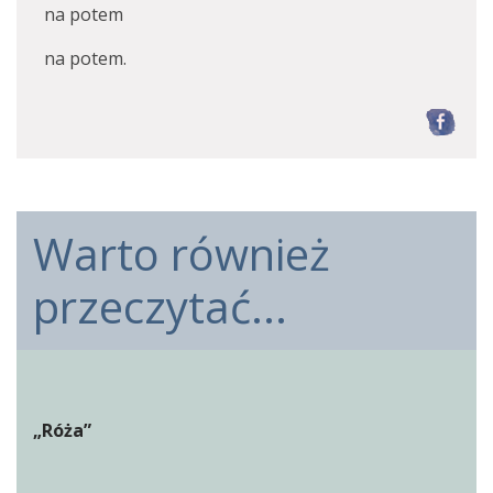
na potem
na potem.
F
Warto również
przeczytać...
„Róża”