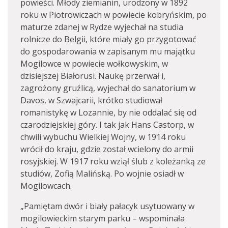
powieści. Młody ziemianin, urodzony w 1892
roku w Piotrowiczach w powiecie kobryńskim, po
maturze zdanej w Rydze wyjechał na studia
rolnicze do Belgii, które miały go przygotować
do gospodarowania w zapisanym mu majątku
Mogilowce w powiecie wołkowyskim, w
dzisiejszej Białorusi. Naukę przerwał i,
zagrożony gruźlicą, wyjechał do sanatorium w
Davos, w Szwajcarii, krótko studiował
romanistykę w Lozannie, by nie oddalać się od
czarodziejskiej góry. I tak jak Hans Castorp, w
chwili wybuchu Wielkiej Wojny, w 1914 roku
wrócił do kraju, gdzie został wcielony do armii
rosyjskiej. W 1917 roku wziął ślub z koleżanką ze
studiów, Zofią Malińską. Po wojnie osiadł w
Mogilowcach.
„Pamiętam dwór i biały pałacyk usytuowany w
mogilowieckim starym parku – wspominała