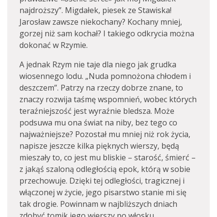
najdroższy”. Migdałek, piesek ze Stawiska!
Jarosław zawsze niekochany? Kochany mniej,
gorzej niż sam kochał? I takiego odkrycia można
dokonać w Rzymie.
A jednak Rzym nie taje dla niego jak grudka
wiosennego lodu. „Nuda pomnożona chłodem i
deszczem”. Patrzy na rzeczy dobrze znane, to
znaczy rozwija taśmę wspomnień, wobec których
teraźniejszość jest wyraźnie bledsza. Może
podsuwa mu ona świat na niby, bez tego co
najważniejsze? Pozostał mu mniej niż rok życia,
napisze jeszcze kilka pięknych wierszy, będą
mieszały to, co jest mu bliskie – starość, śmierć –
z jakąś szaloną odległością epok, którą w sobie
przechowuje. Dzięki tej odległości, tragicznej i
włączonej w życie, jego pisarstwo stanie mi się
tak drogie. Powinnam w najbliższych dniach
zdobyć tomik jego wierszy po włosku.