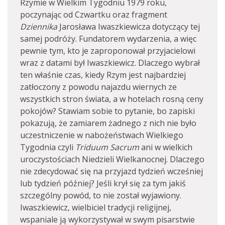
Rzymie w Wielkim Tygodniu 1979 roku,
poczynając od Czwartku oraz fragment
Dziennika
Jarosława Iwaszkiewicza dotyczący tej
samej podróży. Fundatorem wydarzenia, a więc
pewnie tym, kto je zaproponował przyjacielowi
wraz z datami był Iwaszkiewicz. Dlaczego wybrał
ten właśnie czas, kiedy Rzym jest najbardziej
zatłoczony z powodu najazdu wiernych ze
wszystkich stron świata, a w hotelach rosną ceny
pokojów? Stawiam sobie to pytanie, bo zapiski
pokazują, że zamiarem żadnego z nich nie było
uczestniczenie w nabożeństwach Wielkiego
Tygodnia czyli
Triduum Sacrum
ani w wielkich
uroczystościach Niedzieli Wielkanocnej. Dlaczego
nie zdecydować się na przyjazd tydzień wcześniej
lub tydzień później? Jeśli krył się za tym jakiś
szczególny powód, to nie został wyjawiony.
Iwaszkiewicz, wielbiciel tradycji religijnej,
wspaniale ją wykorzystywał w swym pisarstwie