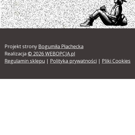
Projekt strony
Bogumiła Płachecka
Realizacja
© 2026 WEBOPCJA.pl
Regulamin sklepu
|
Polityka prywatności
|
Pliki Cookies