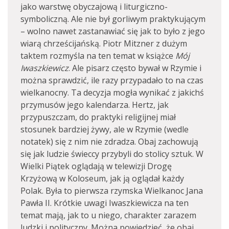
jako warstwę obyczajową i liturgiczno-
symboliczną. Ale nie był gorliwym praktykującym
– wolno nawet zastanawiać się jak to było z jego
wiarą chrześcijańską. Piotr Mitzner z dużym
taktem rozmyśla na ten temat w książce
Mój
Iwaszkiewicz
. Ale pisarz często bywał w Rzymie i
można sprawdzić, ile razy przypadało to na czas
wielkanocny. Ta decyzja mogła wynikać z jakichś
przymusów jego kalendarza. Hertz, jak
przypuszczam, do praktyki religijnej miał
stosunek bardziej żywy, ale w Rzymie (wedle
notatek) się z nim nie zdradza. Obaj zachowują
się jak ludzie świeccy przybyli do stolicy sztuk. W
Wielki Piątek oglądają w telewizji Drogę
Krzyżową w Koloseum, jak ją oglądał każdy
Polak. Była to pierwsza rzymska Wielkanoc Jana
Pawła II. Krótkie uwagi Iwaszkiewicza na ten
temat mają, jak to u niego, charakter zarazem
ludzki i polityczny. Można powiedzieć, że obaj