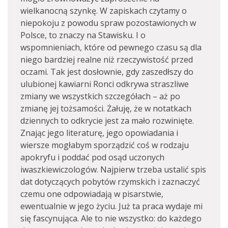
wielkanocną szynkę. W zapiskach czytamy o
niepokoju z powodu spraw pozostawionych w
Polsce, to znaczy na Stawisku. I o
wspomnieniach, które od pewnego czasu są dla
niego bardziej realne niż rzeczywistość przed
oczami. Tak jest dosłownie, gdy zaszedłszy do
ulubionej kawiarni Ronci odkrywa straszliwe
zmiany we wszystkich szczegółach – aż po
zmianę jej tożsamości. Żałuję, że w notatkach
dziennych to odkrycie jest za mało rozwinięte.
Znając jego literaturę, jego opowiadania i
wiersze mogłabym sporządzić coś w rodzaju
apokryfu i poddać pod osąd uczonych
iwaszkiewiczologów. Najpierw trzeba ustalić spis
dat dotyczących pobytów rzymskich i zaznaczyć
czemu one odpowiadają w pisarstwie,
ewentualnie w jego życiu. Już ta praca wydaje mi
się fascynująca. Ale to nie wszystko: do każdego