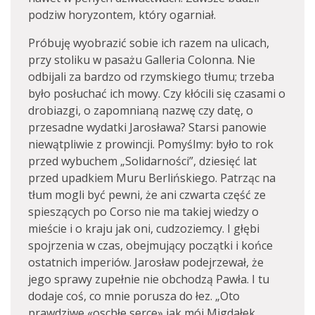
podziw horyzontem, który ogarniał.
Próbuję wyobrazić sobie ich razem na ulicach,
przy stoliku w pasażu Galleria Colonna. Nie
odbijali za bardzo od rzymskiego tłumu; trzeba
było posłuchać ich mowy. Czy kłócili się czasami o
drobiazgi, o zapomnianą nazwę czy datę, o
przesadne wydatki Jarosława? Starsi panowie
niewątpliwie z prowincji. Pomyślmy: było to rok
przed wybuchem „Solidarności”, dziesięć lat
przed upadkiem Muru Berlińskiego. Patrząc na
tłum mogli być pewni, że ani czwarta część ze
spieszących po Corso nie ma takiej wiedzy o
mieście i o kraju jak oni, cudzoziemcy. I głębi
spojrzenia w czas, obejmujący początki i końce
ostatnich imperiów. Jarosław podejrzewał, że
jego sprawy zupełnie nie obchodzą Pawła. I tu
dodaje coś, co mnie porusza do łez. „Oto
prawdziwe «oschłe serce» jak mój Migdałek