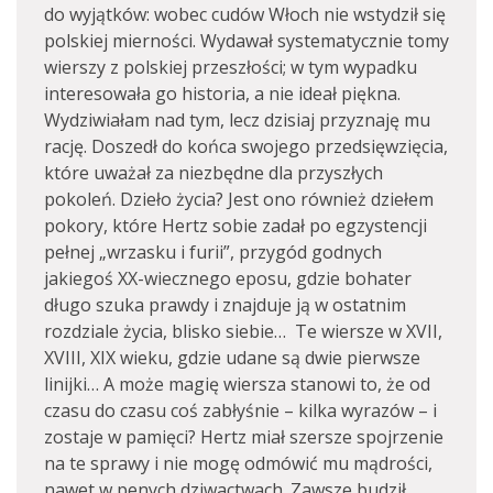
do wyjątków: wobec cudów Włoch nie wstydził się
polskiej mierności. Wydawał systematycznie tomy
wierszy z polskiej przeszłości; w tym wypadku
interesowała go historia, a nie ideał piękna.
Wydziwiałam nad tym, lecz dzisiaj przyznaję mu
rację. Doszedł do końca swojego przedsięwzięcia,
które uważał za niezbędne dla przyszłych
pokoleń. Dzieło życia? Jest ono również dziełem
pokory, które Hertz sobie zadał po egzystencji
pełnej „wrzasku i furii”, przygód godnych
jakiegoś XX-wiecznego eposu, gdzie bohater
długo szuka prawdy i znajduje ją w ostatnim
rozdziale życia, blisko siebie… Te wiersze w XVII,
XVIII, XIX wieku, gdzie udane są dwie pierwsze
linijki… A może magię wiersza stanowi to, że od
czasu do czasu coś zabłyśnie – kilka wyrazów – i
zostaje w pamięci? Hertz miał szersze spojrzenie
na te sprawy i nie mogę odmówić mu mądrości,
nawet w penych dziwactwach. Zawsze budził