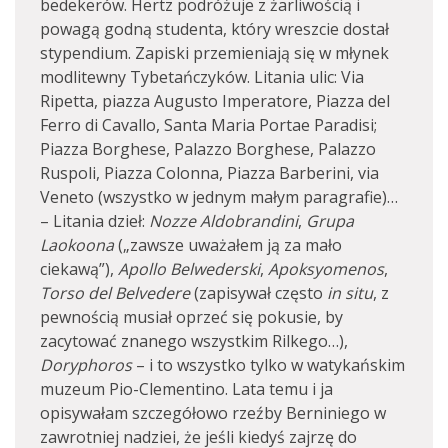
bedekerów. Hertz podróżuje z żarliwością i
powagą godną studenta, który wreszcie dostał
stypendium. Zapiski przemieniają się w młynek
modlitewny Tybetańczyków. Litania ulic: Via
Ripetta, piazza Augusto Imperatore, Piazza del
Ferro di Cavallo, Santa Maria Portae Paradisi;
Piazza Borghese, Palazzo Borghese, Palazzo
Ruspoli, Piazza Colonna, Piazza Barberini, via
Veneto (wszystko w jednym małym paragrafie)…
– Litania dzieł:
Nozze Aldobrandini
,
Grupa
Laokoona
(„zawsze uważałem ją za mało
ciekawą”),
Apollo Belwederski
,
Apoksyomenos
,
Torso del Belvedere
(zapisywał często
in situ
, z
pewnością musiał oprzeć się pokusie, by
zacytować znanego wszystkim Rilkego…),
Doryphoros
– i to wszystko tylko w watykańskim
muzeum Pio-Clementino. Lata temu i ja
opisywałam szczegółowo rzeźby Berniniego w
zawrotniej nadziei, że jeśli kiedyś zajrzę do