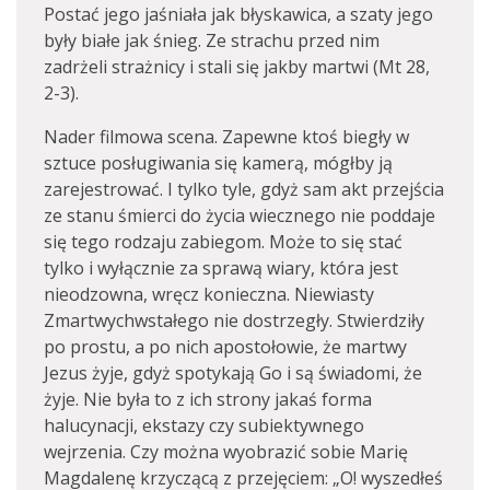
Postać jego jaśniała jak błyskawica, a szaty jego
były białe jak śnieg. Ze strachu przed nim
zadrżeli strażnicy i stali się jakby martwi (Mt 28,
2-3).
Nader filmowa scena. Zapewne ktoś biegły w
sztuce posługiwania się kamerą, mógłby ją
zarejestrować. I tylko tyle, gdyż sam akt przejścia
ze stanu śmierci do życia wiecznego nie poddaje
się tego rodzaju zabiegom. Może to się stać
tylko i wyłącznie za sprawą wiary, która jest
nieodzowna, wręcz konieczna. Niewiasty
Zmartwychwstałego nie dostrzegły. Stwierdziły
po prostu, a po nich apostołowie, że martwy
Jezus żyje, gdyż spotykają Go i są świadomi, że
żyje. Nie była to z ich strony jakaś forma
halucynacji, ekstazy czy subiektywnego
wejrzenia. Czy można wyobrazić sobie Marię
Magdalenę krzyczącą z przejęciem: „O! wyszedłeś