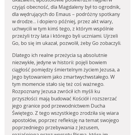
czyjąś obecność, dla Magdaleny był to ogrodnik,
dla wędrujących do Emaus – podróżny spotkany
w drodze… i dopiero później, przez akt wiary,
uchwycili w tym kimś tego, z którym wspólnie
przeżyli trzy lata i którego byli uczniami. Ujrzeli
Go, bo się im ukazał, pozwolił, żeby Go zobaczyli.
Dlatego ich realne przeżycia są absolutnie
niezwykłe, jedyne w historii: pojęli bowiem
ciągłość pomiędzy śmiertelnym życiem Jezusa, a
Jego bytowaniem jako zmartwychwstałego. W
tym momencie stało się też coś ważnego.
Rozpoznany Jezusa zwrócił ich myśli ku
przyszłości: mają budować Kościół i rozszerzać
jego granice pod przewodnictwem Ducha
Świętego. Z tego wszystkiego zrodziła się wiara
apostołów, poprzez refleksję na temat swojego
poprzedniego przebywania z Jezusem,
rozjaśniona przez wersety Pisma, które im