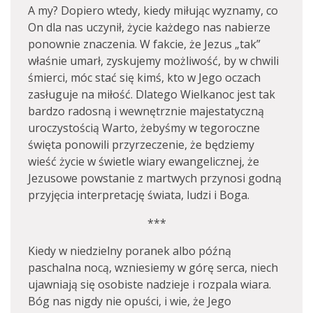
A my? Dopiero wtedy, kiedy miłując wyznamy, co
On dla nas uczynił, życie każdego nas nabierze
ponownie znaczenia. W fakcie, że Jezus „tak”
właśnie umarł, zyskujemy możliwość, by w chwili
śmierci, móc stać się kimś, kto w Jego oczach
zasługuje na miłość. Dlatego Wielkanoc jest tak
bardzo radosną i wewnętrznie majestatyczną
uroczystością Warto, żebyśmy w tegoroczne
święta ponowili przyrzeczenie, że będziemy
wieść życie w świetle wiary ewangelicznej, że
Jezusowe powstanie z martwych przynosi godną
przyjęcia interpretację świata, ludzi i Boga.
***
Kiedy w niedzielny poranek albo późną
paschalna nocą, wzniesiemy w górę serca, niech
ujawniają się osobiste nadzieje i rozpala wiara.
Bóg nas nigdy nie opuści, i wie, że Jego