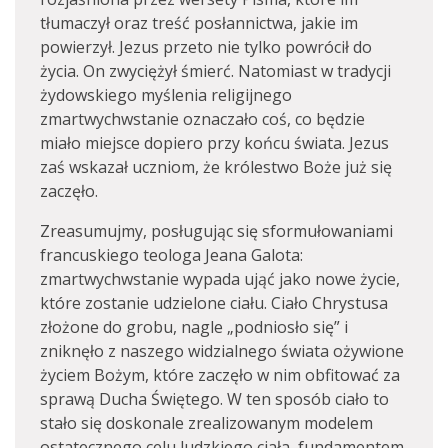
tłumaczył oraz treść posłannictwa, jakie im
powierzył. Jezus przeto nie tylko powrócił do
życia. On zwyciężył śmierć. Natomiast w tradycji
żydowskiego myślenia religijnego
zmartwychwstanie oznaczało coś, co będzie
miało miejsce dopiero przy końcu świata. Jezus
zaś wskazał uczniom, że królestwo Boże już się
zaczęło.
Zreasumujmy, posługując się sformułowaniami
francuskiego teologa Jeana Galota:
zmartwychwstanie wypada ująć jako nowe życie,
które zostanie udzielone ciału. Ciało Chrystusa
złożone do grobu, nagle „podniosło się” i
zniknęło z naszego widzialnego świata ożywione
życiem Bożym, które zaczęło w nim obfitować za
sprawą Ducha Świętego. W ten sposób ciało to
stało się doskonale zrealizowanym modelem
ostatecznego celu ludzkiego ciała, fundamentem