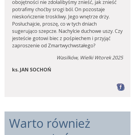
obojętności nie zdołalibyśmy znieść, jak znieść
potrafimy choćby srogi ból. On pozostaje
nieskończenie troskliwy. Jego wnętrze drży.
Posłuchajcie, proszę, co w tych dniach
sugerująco szepcze. Nachylcie duchowe uszy. Czy
jesteście gotowi biec z pośpiechem i przyjąć
zaproszenie od Zmartwychwstałego?
Wasilków, Wielki Wtorek 2025
ks. JAN SOCHOŃ
F
Warto również