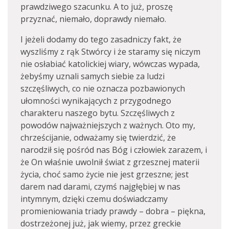
prawdziwego szacunku. A to już, proszę
przyznać, niemało, doprawdy niemało.
I jeżeli dodamy do tego zasadniczy fakt, że
wyszliśmy z rąk Stwórcy i że staramy się niczym
nie osłabiać katolickiej wiary, wówczas wypada,
żebyśmy uznali samych siebie za ludzi
szczęśliwych, co nie oznacza pozbawionych
ułomności wynikających z przygodnego
charakteru naszego bytu. Szczęśliwych z
powodów najważniejszych z ważnych. Oto my,
chrześcijanie, odważamy się twierdzić, że
narodził się pośród nas Bóg i człowiek zarazem, i
że On właśnie uwolnił świat z grzesznej materii
życia, choć samo życie nie jest grzeszne; jest
darem nad darami, czymś najgłębiej w nas
intymnym, dzięki czemu doświadczamy
promieniowania triady prawdy – dobra – piękna,
dostrzeżonej już, jak wiemy, przez greckie