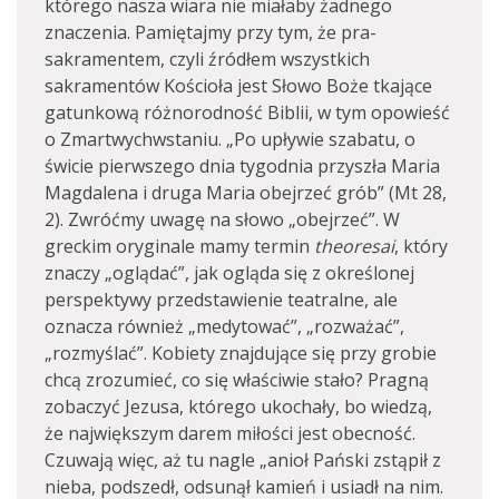
którego nasza wiara nie miałaby żadnego
znaczenia. Pamiętajmy przy tym, że pra-
sakramentem, czyli źródłem wszystkich
sakramentów Kościoła jest Słowo Boże tkające
gatunkową różnorodność Biblii, w tym opowieść
o Zmartwychwstaniu. „Po upływie szabatu, o
świcie pierwszego dnia tygodnia przyszła Maria
Magdalena i druga Maria obejrzeć grób” (Mt 28,
2). Zwróćmy uwagę na słowo „obejrzeć”. W
greckim oryginale mamy termin
theoresai
, który
znaczy „oglądać”, jak ogląda się z określonej
perspektywy przedstawienie teatralne, ale
oznacza również „medytować”, „rozważać”,
„rozmyślać”. Kobiety znajdujące się przy grobie
chcą zrozumieć, co się właściwie stało? Pragną
zobaczyć Jezusa, którego ukochały, bo wiedzą,
że największym darem miłości jest obecność.
Czuwają więc, aż tu nagle „anioł Pański zstąpił z
nieba, podszedł, odsunął kamień i usiadł na nim.