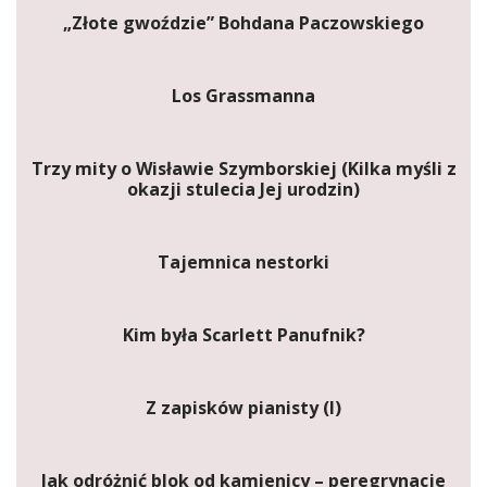
„Złote gwoździe” Bohdana Paczowskiego
Los Grassmanna
Trzy mity o Wisławie Szymborskiej (Kilka myśli z
okazji stulecia Jej urodzin)
Tajemnica nestorki
Kim była Scarlett Panufnik?
Z zapisków pianisty (I)
Jak odróżnić blok od kamienicy – peregrynacje