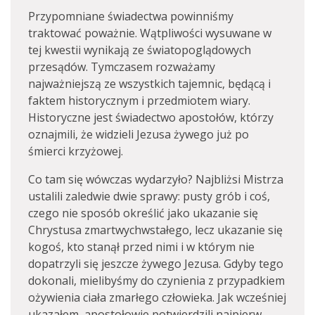
Przypomniane świadectwa powinniśmy
traktować poważnie. Wątpliwości wysuwane w
tej kwestii wynikają ze światopoglądowych
przesądów. Tymczasem rozważamy
najważniejszą ze wszystkich tajemnic, będącą i
faktem historycznym i przedmiotem wiary.
Historyczne jest świadectwo apostołów, którzy
oznajmili, że widzieli Jezusa żywego już po
śmierci krzyżowej.
Co tam się wówczas wydarzyło? Najbliżsi Mistrza
ustalili zaledwie dwie sprawy: pusty grób i coś,
czego nie sposób określić jako ukazanie się
Chrystusa zmartwychwstałego, lecz ukazanie się
kogoś, kto stanął przed nimi i w którym nie
dopatrzyli się jeszcze żywego Jezusa. Gdyby tego
dokonali, mielibyśmy do czynienia z przypadkiem
ożywienia ciała zmarłego człowieka. Jak wcześniej
ukazałem, apostołowie potwierdzili najpierw