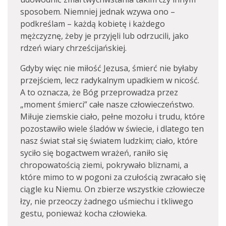
sposobem. Niemniej jednak wzywa ono –
podkreślam – każdą kobietę i każdego
mężczyznę, żeby je przyjęli lub odrzucili, jako
rdzeń wiary chrześcijańskiej.
Gdyby więc nie miłość Jezusa, śmierć nie byłaby
przejściem, lecz radykalnym upadkiem w nicość.
A to oznacza, że Bóg przeprowadza przez
„moment śmierci” całe nasze człowieczeństwo.
Miłuje ziemskie ciało, pełne mozołu i trudu, które
pozostawiło wiele śladów w świecie, i dlatego ten
nasz świat stał się światem ludzkim; ciało, które
syciło się bogactwem wrażeń, raniło się
chropowatością ziemi, pokrywało bliznami, a
które mimo to w pogoni za czułością zwracało się
ciągle ku Niemu. On zbierze wszystkie człowiecze
łzy, nie przeoczy żadnego uśmiechu i tkliwego
gestu, ponieważ kocha człowieka.