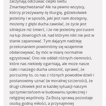
zaczynają odczuwać ciepło świtu
Zmartwychwstania? Ale na pewno wszyscy,
którzy przeżywamy tę liturgię, gdziekolwiek
jesteśmy i w sposób, jaki jest nam dostępny,
możemy z głębi ducha zawołać, że życie jest
silniejsze niż śmierć, i że nie jesteśmy porzuceni
na łup złowrogich sił, nad którymi nikt nie jest w
stanie zapanować. Tym dającym nadzieję
przekonaniem powinniśmy się wzajemnie
obdarowywać, by móc w miarę normalnie
egzystować. Ono nie oddali różnych ciemności,
które nas niekiedy ogarniają, ale może nasze
ciało i naszego ducha umocnić, sprawić, że
porzucimy to, co nas z różnych powodów dzieli i
postanowimy uznać (w moralnej szczerości), że
drugi człowiek jest w każdej sytuacji naszym
sprzymierzeńcem w budowaniu społecznej i
religijnej wspólnoty. Za Bożą sprawą pozostaje
osobą godną miłości, a przynajmniej