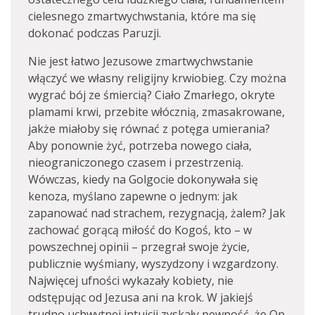
cielesnego zmartwychwstania, które ma się
dokonać podczas Paruzji.
Nie jest łatwo Jezusowe zmartwychwstanie
włączyć we własny religijny krwiobieg. Czy można
wygrać bój ze śmiercią? Ciało Zmarłego, okryte
plamami krwi, przebite włócznią, zmasakrowane,
jakże miałoby się równać z potęga umierania?
Aby ponownie żyć, potrzeba nowego ciała,
nieograniczonego czasem i przestrzenią.
Wówczas, kiedy na Golgocie dokonywała się
kenoza, myślano zapewne o jednym: jak
zapanować nad strachem, rezygnacją, żalem? Jak
zachować gorącą miłość do Kogoś, kto – w
powszechnej opinii – przegrał swoje życie,
publicznie wyśmiany, wyszydzony i wzgardzony.
Najwięcej ufności wykazały kobiety, nie
odstępując od Jezusa ani na krok. W jakiejś
trudno uchwytnej intuicji zyskały pewność, że On