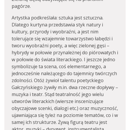
pagórze.
Artystka podkreślała: sztuka jest sztuczna.
Dlatego kurtyna przedstawia styk natury i
kultury, przyrody i wyobraźni, a jest nim
tolerujące się wzajemnie towarzystwo łabędzi i
tworu wyobraźni poety, a więc zielonej gęsi –
hybrydy w połowie przynależnej do piórowatych i
w połowie do świata literackiego. I jeszcze jedno
symbolizuje ta scena, coś elementarnego, a
jednocześnie należącego do tajemnicy twórczych
zdolności. Otóż żywioł talentu poetyckiego
Gałczyńskiego żywiły m.in. dwa rzeczne dopływy –
muzyka i teatr. Stąd teatralność jego wielu
utworów literackich (wiersze inscenizujące
obyczajowe scenki, dialogi etc.) oraz muzyczność,
ujawniająca się tyleż na poziomie tematów, co i w
samej ich strukturze. Żywą figurą teatru jest
aktor, muzyki – dyrygent, instrumentalista,