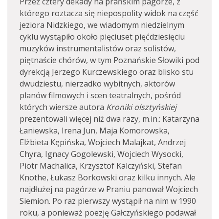
Przez cztery dekady na prańskim pagórze, z
którego roztacza się niepospolity widok na część
jeziora Nidzkiego, we wiadomym niedzielnym
cyklu wystąpiło około pięciuset pięćdziesięciu
muzyków instrumentalistów oraz solistów,
piętnaście chórów, w tym Poznańskie Słowiki pod
dyrekcją Jerzego Kurczewskiego oraz blisko stu
dwudziestu, nierzadko wybitnych, aktorów
planów filmowych i scen teatralnych, pośród
których wiersze autora
Kroniki olsztyńskiej
prezentowali więcej niż dwa razy, m.in.: Katarzyna
Łaniewska, Irena Jun, Maja Komorowska,
Elżbieta Kępińska, Wojciech Malajkat, Andrzej
Chyra, Ignacy Gogolewski, Wojciech Wysocki,
Piotr Machalica, Krzysztof Kalczyński, Stefan
Knothe, Łukasz Borkowski oraz kilku innych. Ale
najdłużej na pagórze w Praniu panował Wojciech
Siemion. Po raz pierwszy wystąpił na nim w 1990
roku, a ponieważ poezję Gałczyńskiego podawał