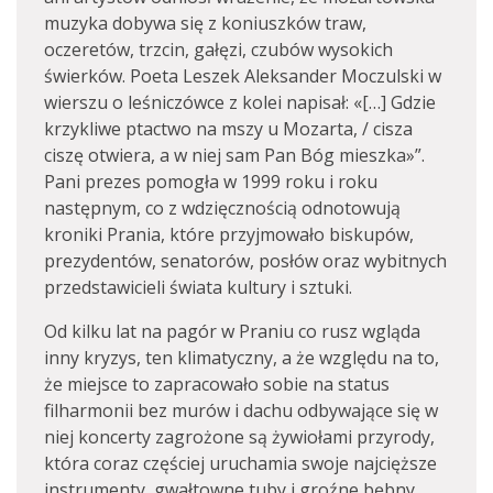
muzyka dobywa się z koniuszków traw,
oczeretów, trzcin, gałęzi, czubów wysokich
świerków. Poeta Leszek Aleksander Moczulski w
wierszu o leśniczówce z kolei napisał: «[…] Gdzie
krzykliwe ptactwo na mszy u Mozarta, / cisza
ciszę otwiera, a w niej sam Pan Bóg mieszka»”.
Pani prezes pomogła w 1999 roku i roku
następnym, co z wdzięcznością odnotowują
kroniki Prania, które przyjmowało biskupów,
prezydentów, senatorów, posłów oraz wybitnych
przedstawicieli świata kultury i sztuki.
Od kilku lat na pagór w Praniu co rusz wgląda
inny kryzys, ten klimatyczny, a że względu na to,
że miejsce to zapracowało sobie na status
filharmonii bez murów i dachu odbywające się w
niej koncerty zagrożone są żywiołami przyrody,
która coraz częściej uruchamia swoje najcięższe
instrumenty, gwałtowne tuby i groźne bębny.