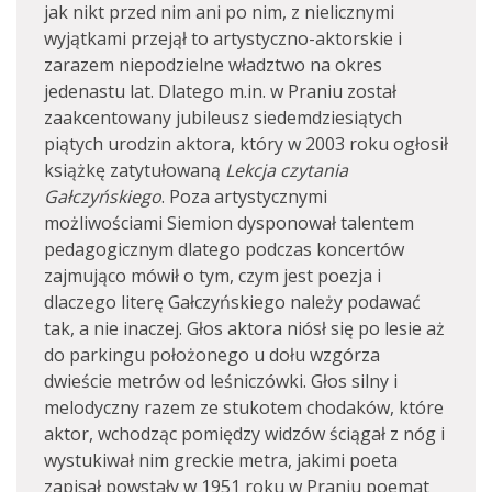
jak nikt przed nim ani po nim, z nielicznymi
wyjątkami przejął to artystyczno-aktorskie i
zarazem niepodzielne władztwo na okres
jedenastu lat. Dlatego m.in. w Praniu został
zaakcentowany jubileusz siedemdziesiątych
piątych urodzin aktora, który w 2003 roku ogłosił
książkę zatytułowaną
Lekcja czytania
Gałczyńskiego
. Poza artystycznymi
możliwościami Siemion dysponował talentem
pedagogicznym dlatego podczas koncertów
zajmująco mówił o tym, czym jest poezja i
dlaczego literę Gałczyńskiego należy podawać
tak, a nie inaczej. Głos aktora niósł się po lesie aż
do parkingu położonego u dołu wzgórza
dwieście metrów od leśniczówki. Głos silny i
melodyczny razem ze stukotem chodaków, które
aktor, wchodząc pomiędzy widzów ściągał z nóg i
wystukiwał nim greckie metra, jakimi poeta
zapisał powstały w 1951 roku w Praniu poemat