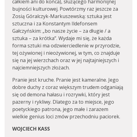
całkiem ani do końca), służącego harmonijnej
bujności kulturowej. Powtórzmy raz jeszcze za
Zosią Góralczyk-Markuszewską: sztuka jest
sztuczna i za Konstantym Ildefonsem
Gałczyńskim: „bo nasze życie – za długie / a
sztuka – za krótka”. Wydaje mi się, że każda
forma sztuki ma odzwierciedlenie w przyrodzie,
tej ożywionej i nieożywionej, w tym, co znajduje
się na jej wierzchach oraz w jej najtajniejszych i
najciemniejszych złożach.
Pranie jest kruche. Pranie jest kameralne. Jego
dobre duchy z coraz większym trudem odganiają
się od demona hałasu i rozrywki, który jest
pazerny i rykliwy. Dlatego za to miejsce, jego
poetyckiego patrona, jego małe i zarazem
wielkie genius loci zmów przechodniu paciorek.
WOJCIECH KASS