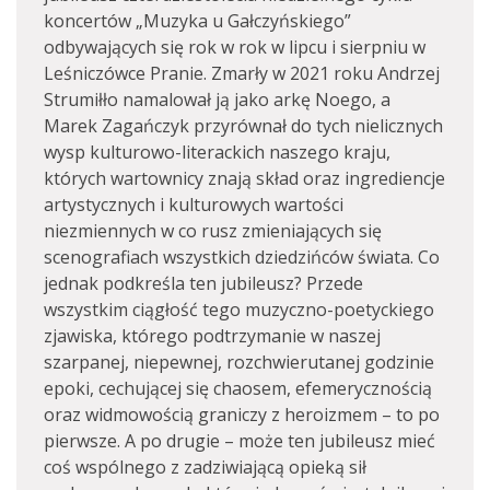
koncertów „Muzyka u Gałczyńskiego”
odbywających się rok w rok w lipcu i sierpniu w
Leśniczówce Pranie. Zmarły w 2021 roku Andrzej
Strumiłło namalował ją jako arkę Noego, a
Marek Zagańczyk przyrównał do tych nielicznych
wysp kulturowo-literackich naszego kraju,
których wartownicy znają skład oraz ingrediencje
artystycznych i kulturowych wartości
niezmiennych w co rusz zmieniających się
scenografiach wszystkich dziedzińców świata. Co
jednak podkreśla ten jubileusz? Przede
wszystkim ciągłość tego muzyczno-poetyckiego
zjawiska, którego podtrzymanie w naszej
szarpanej, niepewnej, rozchwierutanej godzinie
epoki, cechującej się chaosem, efemerycznością
oraz widmowością graniczy z heroizmem – to po
pierwsze. A po drugie – może ten jubileusz mieć
coś wspólnego z zadziwiającą opieką sił