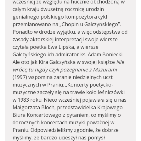
wcześniej ze względu na hucznie obchodzoną w
całym kraju dwusetną rocznicę urodzin
genialnego polskiego kompozytora cykl
przemianowano na „Chopin u Gałczyńskiego”.
Ponadto w drodze wyjątku, a więc odstępstwa od
zasady aktorskiej interpretacji swoje wiersze
czytała poetka Ewa Lipska, a wiersze
Gałczyńskiego ich admirator ks. Adam Boniecki.
Ale oto jak Kira Gałczyńska w swojej książce
Nie
wrócę tu nigdy czyli pożegnanie z Mazurami
(1997) wspomina zaranie niedzielnych uczt
muzycznych w Praniu: „Koncerty poetycko-
muzyczne zaczęły się na trawie koło leśniczówki
w 1983 roku. Nieco wcześniej pojawiała się u nas
Małgorzata Bloch, przedstawicielka Krajowego
Biura Koncertowego z pytaniem, co myślimy o
dorocznych koncertach muzyki poważnej w
Praniu. Odpowiedzieliśmy zgodnie, że dobrze
myślimy, że bardzo ucieszył nas pomysł