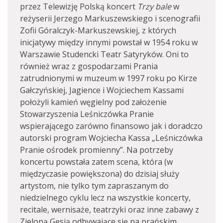
przez Telewizję Polską koncert
Trzy bale
w
reżyserii Jerzego Markuszewskiego i scenografii
Zofii Góralczyk-Markuszewskiej, z których
inicjatywy między innymi powstał w 1954 roku w
Warszawie Studencki Teatr Satyryków. Oni to
również wraz z gospodarzami Prania
zatrudnionymi w muzeum w 1997 roku po Kirze
Gałczyńskiej, Jagience i Wojciechem Kassami
położyli kamień węgielny pod założenie
Stowarzyszenia Leśniczówka Pranie
wspierającego zarówno finansowo jak i doradczo
autorski program Wojciecha Kassa „Leśniczówka
Pranie ośrodek promienny”. Na potrzeby
koncertu powstała zatem scena, która (w
międzyczasie powiększona) do dzisiaj służy
artystom, nie tylko tym zapraszanym do
niedzielnego cyklu lecz na wszystkie koncerty,
recitale, wernisaże, teatrzyki oraz inne zabawy z
Zieloną Gęsią odbywające się na prańskim