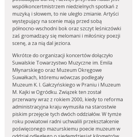
współkoncertmistrzem niedzielnych spotkań z
muzyką i słowem, to nie uległo zmianie. Artyści
występujący na scenie mają przed sobą
północno-wschodni bok oraz szczyt leśniczówki
zaś gromadzący się melomani i miłośnicy poezji
scenę, a za nią dal jeziora.
Wkrótce do organizacji koncertów dołączyło
Suwalskie Towarzystwo Muzyczne im. Emila
Młynarskiego oraz Muzeum Okręgowe
Suwałkach, któremu wówczas podlegały
Muzeum K. I. Gałczyńskiego w Praniu i Muzeum
M. Kajki w Ogródku. Związek ten został
przerwany wraz z rokiem 2000, kiedy to reforma
administracyjna kraju wymusiła na starostwie
piskim przejęcie tych dwóch oddziałów. W tymże
roku powiatowi radni uchwalili przekształcenie
poświęconego mazurskiemu poecie muzeum w
oddział odległego o siedemdziesiąt kilometrów