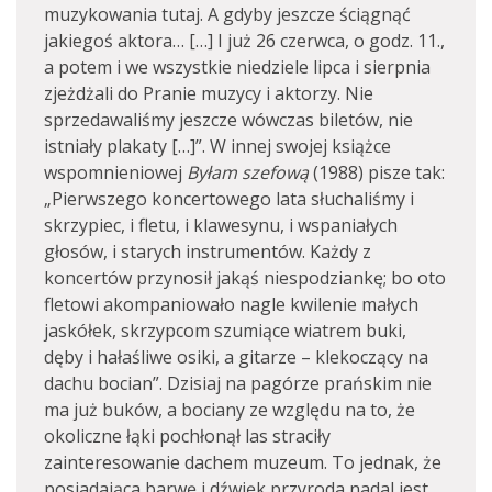
muzykowania tutaj. A gdyby jeszcze ściągnąć
jakiegoś aktora… […] I już 26 czerwca, o godz. 11.,
a potem i we wszystkie niedziele lipca i sierpnia
zjeżdżali do Pranie muzycy i aktorzy. Nie
sprzedawaliśmy jeszcze wówczas biletów, nie
istniały plakaty […]”. W innej swojej książce
wspomnieniowej
Byłam szefową
(1988) pisze tak:
„Pierwszego koncertowego lata słuchaliśmy i
skrzypiec, i fletu, i klawesynu, i wspaniałych
głosów, i starych instrumentów. Każdy z
koncertów przynosił jakąś niespodziankę; bo oto
fletowi akompaniowało nagle kwilenie małych
jaskółek, skrzypcom szumiące wiatrem buki,
dęby i hałaśliwe osiki, a gitarze – klekoczący na
dachu bocian”. Dzisiaj na pagórze prańskim nie
ma już buków, a bociany ze względu na to, że
okoliczne łąki pochłonął las straciły
zainteresowanie dachem muzeum. To jednak, że
posiadająca barwę i dźwięk przyroda nadal jest