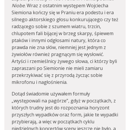
Niobe
. Wraz z ostatnim występem Wojciecha
Siemiona kończy się w Praniu era podestu i era
silnego aktorskiego głosu konkurującego czy też
radzącego sobie z szumem wiatru, trzcin,
chlupotem fali bijącej w brzeg skarpy, śpiewem
ptaków i innymi odgłosami natury, która co
prawda nie zna słów, niemniej jest jednym z
żywiołów również pragnącym się wysłowić.
Artyści i rzemieślnicy żywego słowa, ci którzy byli
zapraszani po Siemionie nie mieli zamiaru
przekrzykiwać się z przyrodą życząc sobie
mikrofonu i nagłośnienia.
Dotąd świadomie używałem formuły
„występowali na pagórze”, gdyż w początkach, z
których trudny jest do rozpoznania horyzont
przyszłych wypadków oraz form, jakie te wypadki
przybierają, a więc w początkach cyklu
niedzielnych koncertów sceny jeszcze nie było, a