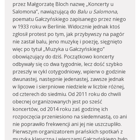
przez Małgorzatę Bloch nazwę „Koncerty u
Salomona”, nawiązującą do
Balu u Salomona
,
poematu Gałczyńskiego zapisanego przez niego
w 1933 roku w Berlinie. Widocznie jednak ktoś
zgłosił protest po tym, jak przybywszy na pagór
nie zastał balu, jeno muzykę i poezję, sięgnięto
więc po tytuł „Muzyka u Gałczyńskiego”
obowiązujący do dziś. Początkowo koncerty
odbywały się co dwa tygodnie, lecz dość szybko
przeszły w cykl cotygodniowy, wpierw o godzinie
dwunastej, następnie jedenastej, zawsze jednak
w lipcowe i sierpniowe niedziele w liczbie różnej,
od czterech do siedmiu. Od 2011 roku do chwili
obecnej organizowanych jest po sześć
koncertów, od 2014 roku zaś godzinę ich
rozpoczęcia przeniesiono na siedemnastą, co ani
nie poprawiło frekwencji ani jej nie uszczupliło.
Pierwszym organizatorem prańskich spotkań z
muzyką klasyczną i wierszami Gałczyńskiego było