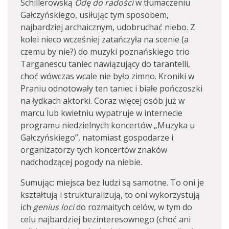
Schillerowską
Odę do radości
w tłumaczeniu
Gałczyńskiego, usiłując tym sposobem,
najbardziej archaicznym, udobruchać niebo. Z
kolei nieco wcześniej zatańczyła na scenie (a
czemu by nie?) do muzyki poznańskiego trio
Targanescu taniec nawiązujący do tarantelli,
choć wówczas wcale nie było zimno. Kroniki w
Praniu odnotowały ten taniec i białe pończoszki
na łydkach aktorki. Coraz więcej osób już w
marcu lub kwietniu wypatruje w internecie
programu niedzielnych koncertów „Muzyka u
Gałczyńskiego”, natomiast gospodarze i
organizatorzy tych koncertów znaków
nadchodzącej pogody na niebie.
Sumując: miejsca bez ludzi są samotne. To oni je
kształtują i strukturalizują, to oni wykorzystują
ich
genius loci
do rozmaitych celów, w tym do
celu najbardziej bezinteresownego (choć ani