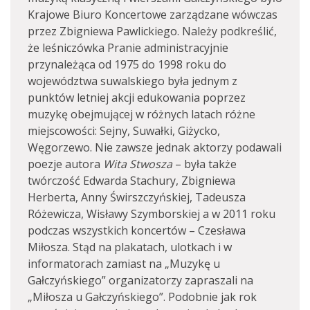
Krajowe Biuro Koncertowe zarządzane wówczas
przez Zbigniewa Pawlickiego. Należy podkreślić,
że leśniczówka Pranie administracyjnie
przynależąca od 1975 do 1998 roku do
województwa suwalskiego była jednym z
punktów letniej akcji edukowania poprzez
muzykę obejmującej w różnych latach różne
miejscowości: Sejny, Suwałki, Giżycko,
Węgorzewo. Nie zawsze jednak aktorzy podawali
poezje autora
Wita Stwosza
– była także
twórczość Edwarda Stachury, Zbigniewa
Herberta, Anny Świrszczyńskiej, Tadeusza
Różewicza, Wisławy Szymborskiej a w 2011 roku
podczas wszystkich koncertów – Czesława
Miłosza. Stąd na plakatach, ulotkach i w
informatorach zamiast na „Muzykę u
Gałczyńskiego” organizatorzy zapraszali na
„Miłosza u Gałczyńskiego”. Podobnie jak rok