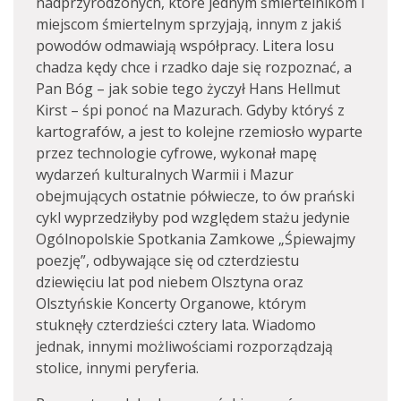
nadprzyrodzonych, które jednym śmiertelnikom i
miejscom śmiertelnym sprzyjają, innym z jakiś
powodów odmawiają współpracy. Litera losu
chadza kędy chce i rzadko daje się rozpoznać, a
Pan Bóg – jak sobie tego życzył Hans Hellmut
Kirst – śpi ponoć na Mazurach. Gdyby któryś z
kartografów, a jest to kolejne rzemiosło wyparte
przez technologie cyfrowe, wykonał mapę
wydarzeń kulturalnych Warmii i Mazur
obejmujących ostatnie półwiecze, to ów prański
cykl wyprzedziłyby pod względem stażu jedynie
Ogólnopolskie Spotkania Zamkowe „Śpiewajmy
poezję”, odbywające się od czterdziestu
dziewięciu lat pod niebem Olsztyna oraz
Olsztyńskie Koncerty Organowe, którym
stuknęły czterdzieści cztery lata. Wiadomo
jednak, innymi możliwościami rozporządzają
stolice, innymi peryferia.