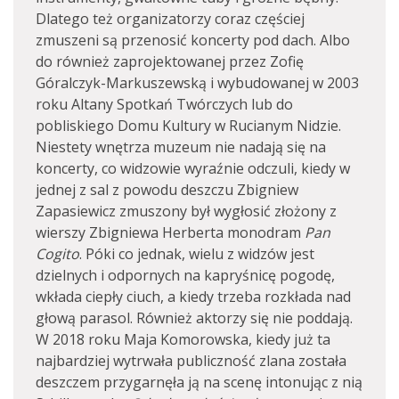
Dlatego też organizatorzy coraz częściej
zmuszeni są przenosić koncerty pod dach. Albo
do również zaprojektowanej przez Zofię
Góralczyk-Markuszewską i wybudowanej w 2003
roku Altany Spotkań Twórczych lub do
pobliskiego Domu Kultury w Rucianym Nidzie.
Niestety wnętrza muzeum nie nadają się na
koncerty, co widzowie wyraźnie odczuli, kiedy w
jednej z sal z powodu deszczu Zbigniew
Zapasiewicz zmuszony był wygłosić złożony z
wierszy Zbigniewa Herberta monodram
Pan
Cogito
. Póki co jednak, wielu z widzów jest
dzielnych i odpornych na kapryśnicę pogodę,
wkłada ciepły ciuch, a kiedy trzeba rozkłada nad
głową parasol. Również aktorzy się nie poddają.
W 2018 roku Maja Komorowska, kiedy już ta
najbardziej wytrwała publiczność zlana została
deszczem przygarnęła ją na scenę intonując z nią