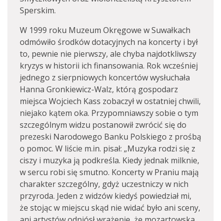
Sperskim.
W 1999 roku Muzeum Okręgowe w Suwałkach
odmówiło środków dotacyjnych na koncerty i był
to, pewnie nie pierwszy, ale chyba najdotkliwszy
kryzys w historii ich finansowania. Rok wcześniej
jednego z sierpniowych koncertów wysłuchała
Hanna Gronkiewicz-Walz, którą gospodarz
miejsca Wojciech Kass zobaczył w ostatniej chwili,
niejako kątem oka. Przypomniawszy sobie o tym
szczególnym widzu postanowił zwrócić się do
prezeski Narodowego Banku Polskiego z prośbą
o pomoc. W liście m.in. pisał: „Muzyka rodzi się z
ciszy i muzyka ją podkreśla. Kiedy jednak milknie,
w sercu robi się smutno. Koncerty w Praniu mają
charakter szczególny, gdyż uczestniczy w nich
przyroda. Jeden z widzów kiedyś powiedział mi,
że stojąc w miejscu skąd nie widać było ani sceny,
ani artystów odniósł wrażenie, że mozartowska