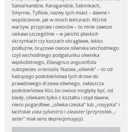
Samarkandzie, Karagandzie, Salonikach,
Smyrnie, Tyflisie, nazwy tych miast – dawne i
współczesne, jak w moich lekturach. Wśród
warzyw, przypraw i owoców – to mnie zawsze
ciekawi szczególnie – w jakichś płaskich
skrzynkach czy koszach okrągławe, lekko
podłużne, brązowe owoce oliwnika wschodniego
czyli wschodniego podgatunku oliwnika
wąskolistnego,
Elaeagnus angustifolia
subspecies
orientalis
. Nazwa „oliwnik” – to od
łudzącego podobieństwa tych drzew do
prawdziwego drzewa oliwnego, zwłaszcza
podobieństwa liści, bo owoce mogłyby być, od
biedy, oliwkami tylko z kształtu i stąd dawne,
nieco pogardliwe: „oliwka czeska” lub „rosyjska” i
łacińskie
olea sylvestris
i
oleaster
(przyrostek „-
aster” miał sens deprecjonujący).