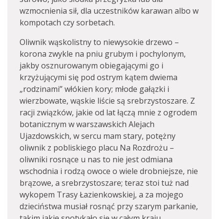
wzmocnienia sił, dla uczestników karawan albo w
kompotach czy sorbetach.
Oliwnik wąskolistny to niewysokie drzewo –
korona zwykle na pniu grubym i pochylonym,
jakby osznurowanym obiegającymi go i
krzyżującymi się pod ostrym kątem dwiema
„rodzinami” włókien kory; młode gałązki i
wierzbowate, wąskie liście są srebrzystoszare. Z
racji związków, jakie od lat łączą mnie z ogrodem
botanicznym w warszawskich Alejach
Ujazdowskich, w sercu mam stary, potężny
oliwnik z pobliskiego placu Na Rozdrożu –
oliwniki rosnące u nas to nie jest odmiana
wschodnia i rodzą owoce o wiele drobniejsze, nie
brązowe, a srebrzystoszare; teraz stoi tuż nad
wykopem Trasy Łazienkowskiej, a za mojego
dzieciństwa musiał rosnąć przy szarym parkanie,
takim jakie spotykało się w całym kraju,