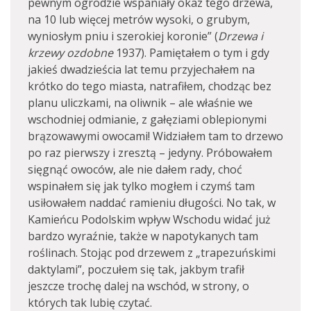
pewnym ogrodzie wspaniały okaz tego drzewa,
na 10 lub więcej metrów wysoki, o grubym,
wyniosłym pniu i szerokiej koronie” (
Drzewa i
krzewy ozdobne
1937). Pamiętałem o tym i gdy
jakieś dwadzieścia lat temu przyjechałem na
krótko do tego miasta, natrafiłem, chodząc bez
planu uliczkami, na oliwnik – ale właśnie we
wschodniej odmianie, z gałęziami oblepionymi
brązowawymi owocami! Widziałem tam to drzewo
po raz pierwszy i zresztą – jedyny. Próbowałem
sięgnąć owoców, ale nie dałem rady, choć
wspinałem się jak tylko mogłem i czymś tam
usiłowałem naddać ramieniu długości. No tak, w
Kamieńcu Podolskim wpływ Wschodu widać już
bardzo wyraźnie, także w napotykanych tam
roślinach. Stojąc pod drzewem z „trapezuńskimi
daktylami”, poczułem się tak, jakbym trafił
jeszcze trochę dalej na wschód, w strony, o
których tak lubię czytać.