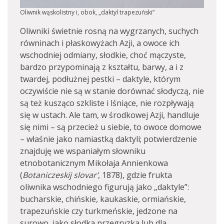
Oliwnik wąskolistny i, obok, „daktyl trapezuński”
Oliwniki świetnie rosną na wygrzanych, suchych
równinach i płaskowyżach Azji, a owoce ich
wschodniej odmiany, słodkie, choć mączyste,
bardzo przypominają z kształtu, barwy, a i z
twardej, podłużnej pestki – daktyle, którym
oczywiście nie są w stanie dorównać słodyczą, nie
są też kusząco szkliste i lśniące, nie rozpływają
się w ustach. Ale tam, w środkowej Azji, handluje
się nimi – są przecież u siebie, to owoce domowe
– właśnie jako namiastką daktyli; potwierdzenie
znajduję we wspaniałym słowniku
etnobotanicznym Mikołaja Annienkowa
(
Botaniczeskij slovar’
, 1878), gdzie frukta
oliwnika wschodniego figurują jako „daktyle”:
bucharskie, chińskie, kaukaskie, ormiańskie,
trapezuńskie czy turkmeńskie, jedzone na
surowo, jako słodka przegryzka lub dla