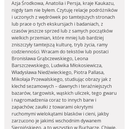
Azja Środkowa, Anatolia i Persja, kraje Kaukazu,
nigdy tam nie byłem. Czytuję relacje podróżników
i uczonych z wędrówek po tamtejszych stronach
lub prace o tych ekskursjach i badaniach, z
czasów jeszcze sprzed lub z samych początków
wielkich przemian, które mniej lub bardziej
zniszczyły tamtejszą kulturę, tryb życia, ramy
codzienności. Wracam do tekstów lub postaci
Bronisława Grąbczewskiego, Leona
Barszczewskiego, Ludwika Młokosiewicza,
Władysława Niedźwieckiego, Piotra Pallasa,
Mikołaja Przewalskiego, studiując obrazy jak z
klechd sezamowych – dawnych i teraźniejszych
bazarów, targowisk, wąskich uliczek, tego gwaru
i nagromadzenia coraz to innych barw i
zapachów; zaułki z towarami okrytymi
ruchomymi wielokątami blasków i cieni, jakby
zarzucono je jakimś wschodnim dywanem
Sierpińskiego, a to wszystko w Bucharze, Chiwie,