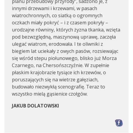
planu przebudowy przyrody”, sadzono je, z
innymi drzewami i krzewami, w pasach
wiatrochronnych, co siatką o ogromnych
oczkach miały pokryć – i z czasem pokryły –
urodzajne równiny, których żyzna tkanka, wzięta
pod bezwzględną, maszynową uprawę, zaczęła
ulegać wiatrom, erodowała. I te oliwniki z
biegiem lat uciekały z owych pasów, rozsiewając
się wśród stepu piołunowego, blisko już Morza
Czarnego, na Chersońszczyźnie. W zupełnie
płaskim krajobrazie tysiące ich krzewów, o
poruszających się na wietrze gałęziach,
budowało niezwykłą scenografię. Teraz to
wszystko mielą gąsienice czołgów.
JAKUB DOLATOWSKI
F