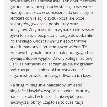
powstałaby tasiemcowa lista. Ten dokumentalny
gatunek po latach posuchy stał się u nas wręcz
modny, zwłaszcza w odniesieniu do sensacyjno-
plotkarskich relacji o życiu (pożal się Boże)
celebrytów, gwiazdek popkultury oraz…
polityków. W tym ostatnim wypadku nie zawsze
bywa to zajęcie bezpieczne, czego dowodzi film
Polańskiego
Ghost Writer z
niezbyt trafnie
przetłumaczonym tytułem
Autor widmo
. Te
rynkowe hity mało mnie jednak pociągają, choć
bywają chlubne wyjątki. Dawny kolega radiowy
Dariusz Michalski od lat zajmuje się biografiami
twórców polskiej piosenki artystycznej i z
zegarmistrzowską precyzją odtwarza ich losy.
Na drugim biegunie należałoby umieścić
biografie klasyków współczesności literatury,
nauki i sztuki. I w tej dziedzinie wybór jest
nadzwyczaj obfity. Często są to dysertacje