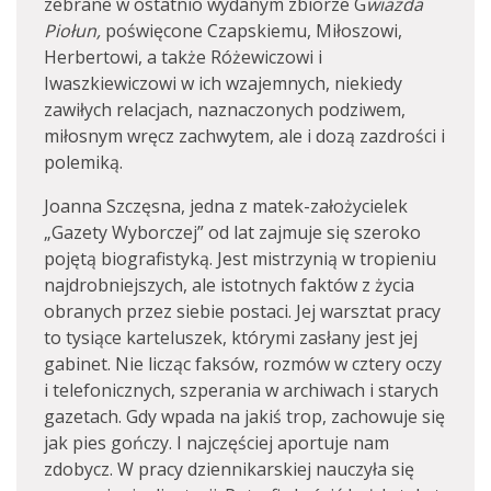
zebrane w ostatnio wydanym zbiorze G
wiazda
Piołun,
poświęcone Czapskiemu, Miłoszowi,
Herbertowi, a także Różewiczowi i
Iwaszkiewiczowi w ich wzajemnych, niekiedy
zawiłych relacjach, naznaczonych podziwem,
miłosnym wręcz zachwytem, ale i dozą zazdrości i
polemiką.
Joanna Szczęsna, jedna z matek-założycielek
„Gazety Wyborczej” od lat zajmuje się szeroko
pojętą biografistyką. Jest mistrzynią w tropieniu
najdrobniejszych, ale istotnych faktów z życia
obranych przez siebie postaci. Jej warsztat pracy
to tysiące karteluszek, którymi zasłany jest jej
gabinet. Nie licząc faksów, rozmów w cztery oczy
i telefonicznych, szperania w archiwach i starych
gazetach. Gdy wpada na jakiś trop, zachowuje się
jak pies gończy. I najczęściej aportuje nam
zdobycz. W pracy dziennikarskiej nauczyła się