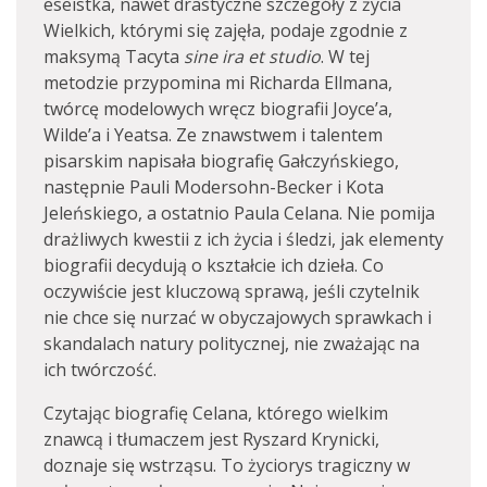
eseistka, nawet drastyczne szczegóły z życia
Wielkich, którymi się zajęła, podaje zgodnie z
maksymą Tacyta
sine ira et studio
. W tej
metodzie przypomina mi Richarda Ellmana,
twórcę modelowych wręcz biografii Joyce’a,
Wilde’a i Yeatsa. Ze znawstwem i talentem
pisarskim napisała biografię Gałczyńskiego,
następnie Pauli Modersohn-Becker i Kota
Jeleńskiego, a ostatnio Paula Celana. Nie pomija
drażliwych kwestii z ich życia i śledzi, jak elementy
biografii decydują o kształcie ich dzieła. Co
oczywiście jest kluczową sprawą, jeśli czytelnik
nie chce się nurzać w obyczajowych sprawkach i
skandalach natury politycznej, nie zważając na
ich twórczość.
Czytając biografię Celana, którego wielkim
znawcą i tłumaczem jest Ryszard Krynicki,
doznaje się wstrząsu. To życiorys tragiczny w