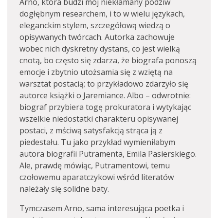
Arno, która budzi mój niekłamany podziw
dogłębnym researchem, i to w wielu językach,
eleganckim stylem, szczegółową wiedzą o
opisywanych twórcach. Autorka zachowuje
wobec nich dyskretny dystans, co jest wielką
cnotą, bo często się zdarza, że biografa ponoszą
emocje i zbytnio utożsamia się z wziętą na
warsztat postacią; to przykładowo zdarzyło się
autorce książki o Jaremiance. Albo – odwrotnie:
biograf przybiera togę prokuratora i wytykając
wszelkie niedostatki charakteru opisywanej
postaci, z mściwą satysfakcją strąca ją z
piedestału. Tu jako przykład wymieniłabym
autora biografii Putramenta, Emila Pasierskiego.
Ale, prawdę mówiąc, Putramentowi, temu
czołowemu aparatczykowi wśród literatów
należały się solidne baty.
Tymczasem Arno, sama interesująca poetka i