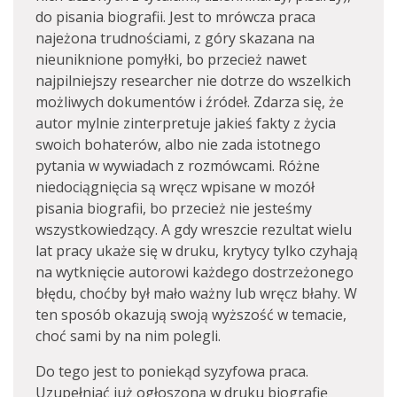
do pisania biografii. Jest to mrówcza praca
najeżona trudnościami, z góry skazana na
nieuniknione pomyłki, bo przecież nawet
najpilniejszy researcher nie dotrze do wszelkich
możliwych dokumentów i źródeł. Zdarza się, że
autor mylnie zinterpretuje jakieś fakty z życia
swoich bohaterów, albo nie zada istotnego
pytania w wywiadach z rozmówcami. Różne
niedociągnięcia są wręcz wpisane w mozół
pisania biografii, bo przecież nie jesteśmy
wszystkowiedzący. A gdy wreszcie rezultat wielu
lat pracy ukaże się w druku, krytycy tylko czyhają
na wytknięcie autorowi każdego dostrzeżonego
błędu, choćby był mało ważny lub wręcz błahy. W
ten sposób okazują swoją wyższość w temacie,
choć sami by na nim polegli.
Do tego jest to poniekąd syzyfowa praca.
Uzupełniać już ogłoszoną w druku biografię