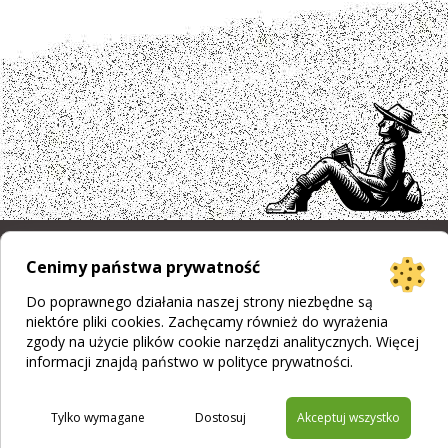
Cenimy państwa prywatność
Projekt strony
Bogumiła Płachecka
Do poprawnego działania naszej strony niezbędne są
Realizacja
© 2026 WEBOPCJA.pl
niektóre pliki cookies. Zachęcamy również do wyrażenia
Regulamin sklepu
|
Polityka prywatności
|
Pliki Cookies
zgody na użycie plików cookie narzędzi analitycznych. Więcej
informacji znajdą państwo w
polityce prywatności
.
Tylko wymagane
Dostosuj
Akceptuj wszystko