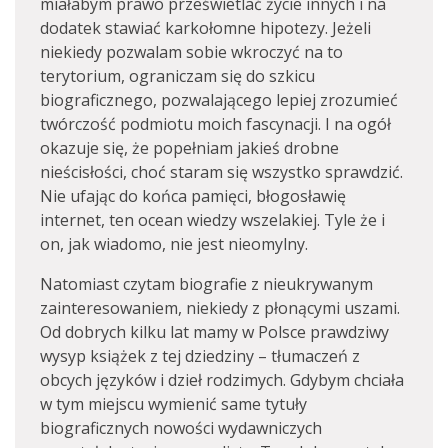
miałabym prawo prześwietlać życie innych i na
dodatek stawiać karkołomne hipotezy. Jeżeli
niekiedy pozwalam sobie wkroczyć na to
terytorium, ograniczam się do szkicu
biograficznego, pozwalającego lepiej zrozumieć
twórczość podmiotu moich fascynacji. I na ogół
okazuje się, że popełniam jakieś drobne
nieścisłości, choć staram się wszystko sprawdzić.
Nie ufając do końca pamięci, błogosławię
internet, ten ocean wiedzy wszelakiej. Tyle że i
on, jak wiadomo, nie jest nieomylny.
Natomiast czytam biografie z nieukrywanym
zainteresowaniem, niekiedy z płonącymi uszami.
Od dobrych kilku lat mamy w Polsce prawdziwy
wysyp książek z tej dziedziny – tłumaczeń z
obcych języków i dzieł rodzimych. Gdybym chciała
w tym miejscu wymienić same tytuły
biograficznych nowości wydawniczych