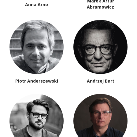
Marek Artur
Anna Arno
Abramowicz
Piotr Anderszewski
Andrzej Bart