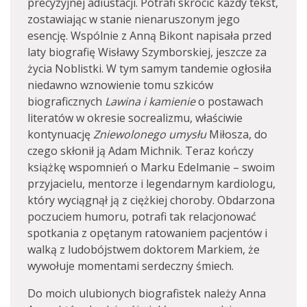
precyzyjnej adiustacji. Potrafi skrócić każdy tekst,
zostawiając w stanie nienaruszonym jego
esencję. Wspólnie z Anną Bikont napisała przed
laty biografię Wisławy Szymborskiej, jeszcze za
życia Noblistki. W tym samym tandemie ogłosiła
niedawno wznowienie tomu szkiców
biograficznych
Lawina i kamienie
o postawach
literatów w okresie socrealizmu, właściwie
kontynuację
Zniewolonego umysłu
Miłosza, do
czego skłonił ją Adam Michnik. Teraz kończy
książkę wspomnień o Marku Edelmanie – swoim
przyjacielu, mentorze i legendarnym kardiologu,
który wyciągnął ją z ciężkiej choroby. Obdarzona
poczuciem humoru, potrafi tak relacjonować
spotkania z opętanym ratowaniem pacjentów i
walką z ludobójstwem doktorem Markiem, że
wywołuje momentami serdeczny śmiech.
Do moich ulubionych biografistek należy Anna