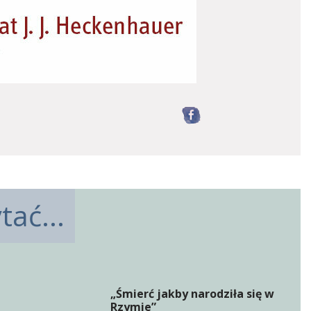
Facebook
ać...
„Śmierć jakby narodziła się w
Rzymie”