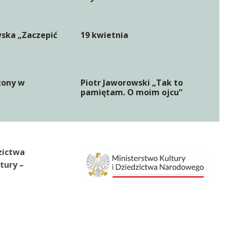
wska „Zaczepić
19 kwietnia
zony w
Piotr Jaworowski „Tak to
pamiętam. O moim ojcu”
zictwa
tury –