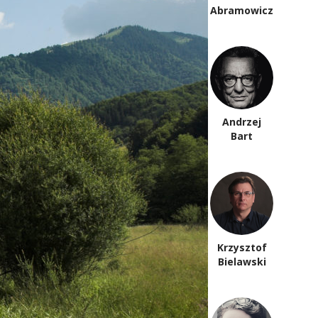
Anna Arno
Abramowicz
Piotr
Andrzej
Anderszewski
Bart
Krzysztof
Paweł Bem
Bielawski