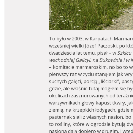
To było w 2003, w Karpatach Marmaros
wcześniej wielki Józef Paczoski, po k
dwadzieścia lat temu, pisał – w
Szkicu 
wschodniej Galicyi, na Bukowinie i 
– komitacie marmaroskim, no bo to wt
pierwszy raz w życiu stanąłem jak w
suchych gałęzi, porcją „liściarki”, pas
gdzie, ale właśnie tutaj mogłem się by
okolicach zasznurowanych od teraźni
warzywnikach głowy kapust tkwiły, ja
ziemią, na krzepkich łodygach, gdzie 
pasternak siali z własnych nasion, bo 
to rośliny, które w ogrodzie bytują d
nasiona dają dopiero w drugim, i wte