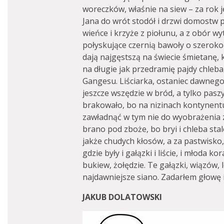
woreczków, właśnie na siew – za rok j
Jana do wrót stodół i drzwi domostw p
wieńce i krzyże z piołunu, a z obór wyt
połyskujące czernią bawoły o szeroko
dają najgęstszą na świecie śmietanę,
na długie jak przedramię pajdy chleba,
Gangesu. Liściarka, ostaniec dawneg
jeszcze wszędzie w bród, a tylko pasz
brakowało, bo na nizinach kontynentu 
zawładnąć w tym nie do wyobrażenia 
brano pod zboże, bo bryi i chleba stale
jakże chudych kłosów, a za pastwisko,
gdzie były i gałązki i liście, i młoda ko
bukiew, żołędzie. Te gałązki, wiązów, 
najdawniejsze siano. Zadarłem głowę 
JAKUB DOLATOWSKI