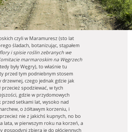
kich czyli w Maramuresz (sto lat
tórego śladach, botanizując, stąpałem
flory i spisie roślin zebranych we
w Komitacie marmaroskim na Węgrzech
edy były Węgry), to właśnie tu
ryty przed tym podniebnym stosem
zy drzewnej, czego jednak gdzie jak
ł przecież spodziewać, w tych
ejszości, gdzie w przydomowych
k przed setkami lat, wysoko nad
marchew, o żółtawym korzeniu, i
przecież nie z jakichś kupnych, no bo
wa lata, w pierwszym roku na korzeń, a
dy gospodyni zbiera je do płóciennych