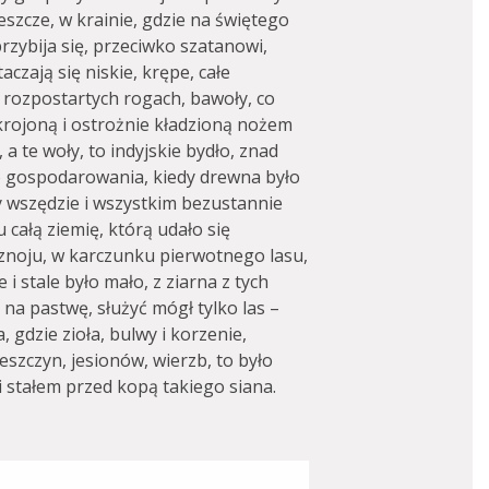
eszcze, w krainie, gdzie na świętego
rzybija się, przeciwko szatanowi,
aczają się niskie, krępe, całe
 rozpostartych rogach, bawoły, co
 krojoną i ostrożnie kładzioną nożem
 a te woły, to indyjskie bydło, znad
o gospodarowania, kiedy drewna było
y wszędzie i wszystkim bezustannie
całą ziemię, którą udało się
znoju, w karczunku pierwotnego lasu,
 i stale było mało, z ziarna z tych
 na pastwę, służyć mógł tylko las –
ra, gdzie zioła, bulwy i korzenie,
leszczyn, jesionów, wierzb, to było
i stałem przed kopą takiego siana.