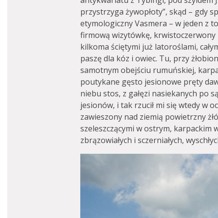
antykwariatu z Tybingi, pod szyldem J
przystrzyga żywopłoty”, skąd – gdy s
etymologiczny Vasmera – w jeden z to
firmową wizytówkę, krwistoczerwony k
kilkoma ściętymi już latoroślami, cały
paszę dla kóz i owiec. Tu, przy żłobio
samotnym obejściu rumuńskiej, karpac
poutykane gęsto jesionowe pręty dawa
niebu stos, z gałęzi nasiekanych po 
jesionów, i tak rzucił mi się wtedy w 
zawieszony nad ziemią powietrzny żł
szeleszczącymi w ostrym, karpackim w
zbrązowiałych i sczerniałych, wyschłyc