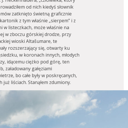
. J. Heckenhauera, „człowieka, który
prowadziłem od nich kiedyś słownik
mów zatknięto świetną graficznie
artonik z tym właśnie „sierpem” i z
mi w listeczkach, może właśnie na
nej w zboczu górskiej drodze, przy
kiej wioski Altašumare, te
ły rozszerzający się, otwarty ku
sąsiedzku, w koronach innych, młodych
oczy, idącemu ciężko pod górę, ten
ób, załadowany gałęziami
ietrze, bo całe były w poskręcanych,
h już liściach. Stanąłem zdumiony.