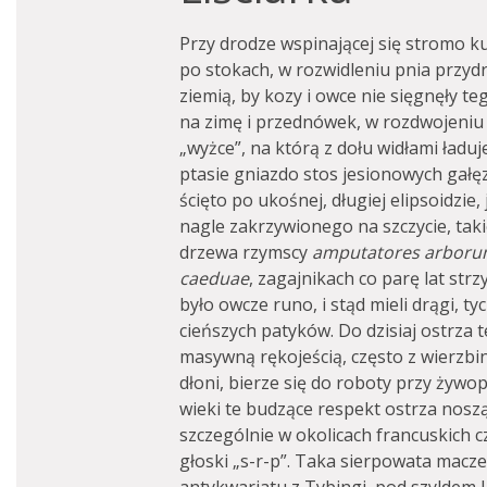
Przy drodze wspinającej się stromo k
po stokach, w rozwidleniu pnia przyd
ziemią, by kozy i owce nie sięgnęły 
na zimę i przednówek, w rozdwojeniu
„wyżce”, na którą z dołu widłami ładuj
ptasie gniazdo stos jesionowych gałęz
ścięto po ukośnej, długiej elipsoidzi
nagle zakrzywionego na szczycie, taki
drzewa rzymscy
amputatores arbor
caeduae
, zagajnikach co parę lat str
było owcze runo, i stąd mieli drągi, tyc
cieńszych patyków. Do dzisiaj ostrza 
masywną rękojeścią, często z wierzbi
dłoni, bierze się do roboty przy żywo
wieki te budzące respekt ostrza nosz
szczególnie w okolicach francuskich c
głoski „s-r-p”. Taka sierpowata macz