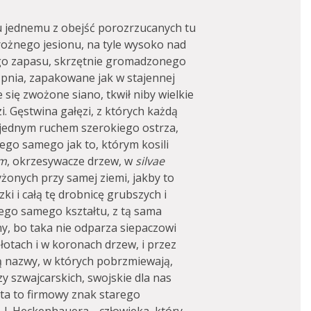
u jednemu z obejść porozrzucanych tu
rożnego jesionu, na tyle wysoko nad
tego zapasu, skrzętnie gromadzonego
 pnia, zapakowane jak w stajennej
e się zwożone siano, tkwił niby wielkie
i. Gęstwina gałęzi, z których każdą
e, jednym ruchem szerokiego ostrza,
ego samego jak to, którym kosili
um
, okrzesywacze drzew, w
silvae
zyżonych przy samej ziemi, jakby to
zki i całą tę drobnicę grubszych i
tego samego kształtu, z tą sama
ny, bo taka nie odparza siepaczowi
płotach i w koronach drzew, i przez
ą nazwy, w których pobrzmiewają,
zy szwajcarskich, swojskie dla nas
eta to firmowy znak starego