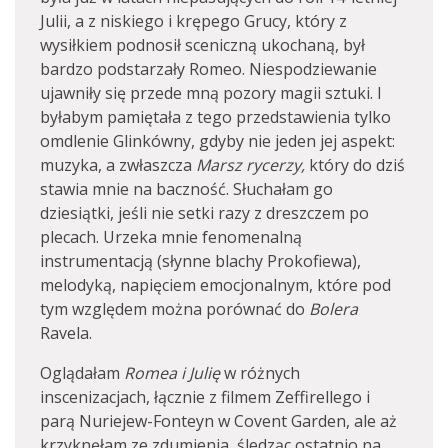
Julii, a z niskiego i krępego Grucy, który z
wysiłkiem podnosił sceniczną ukochaną, był
bardzo podstarzały Romeo. Niespodziewanie
ujawniły się przede mną pozory magii sztuki. I
byłabym pamiętała z tego przedstawienia tylko
omdlenie Glinkówny, gdyby nie jeden jej aspekt:
muzyka, a zwłaszcza
Marsz rycerzy,
który do dziś
stawia mnie na baczność. Słuchałam go
dziesiątki, jeśli nie setki razy z dreszczem po
plecach. Urzeka mnie fenomenalną
instrumentacją (słynne blachy Prokofiewa),
melodyką, napięciem emocjonalnym, które pod
tym względem można porównać do
Bolera
Ravela.
Oglądałam
Romea i Julię
w różnych
inscenizacjach, łącznie z filmem Zeffirellego i
parą Nuriejew-Fonteyn w Covent Garden, ale aż
krzyknęłam ze zdumienia, śledząc ostatnio na