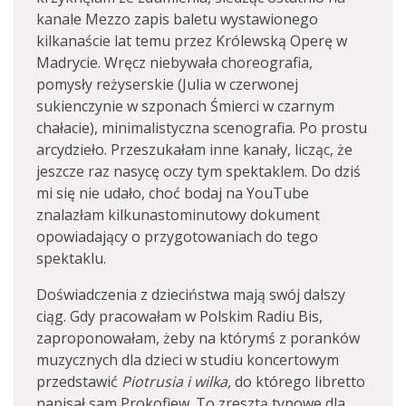
kanale Mezzo zapis baletu wystawionego
kilkanaście lat temu przez Królewską Operę w
Madrycie. Wręcz niebywała choreografia,
pomysły reżyserskie (Julia w czerwonej
sukienczynie w szponach Śmierci w czarnym
chałacie), minimalistyczna scenografia. Po prostu
arcydzieło. Przeszukałam inne kanały, licząc, że
jeszcze raz nasycę oczy tym spektaklem. Do dziś
mi się nie udało, choć bodaj na YouTube
znalazłam kilkunastominutowy dokument
opowiadający o przygotowaniach do tego
spektaklu.
Doświadczenia z dzieciństwa mają swój dalszy
ciąg. Gdy pracowałam w Polskim Radiu Bis,
zaproponowałam, żeby na którymś z poranków
muzycznych dla dzieci w studiu koncertowym
przedstawić
Piotrusia i wilka,
do którego libretto
napisał sam Prokofiew. To zresztą typowe dla