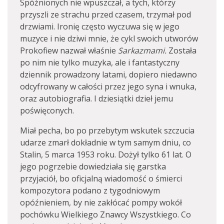
Spóźnionych nie wpuszczał, a tych, którzy
przyszli ze strachu przed czasem, trzymał pod
drzwiami. Ironię często wyczuwa się w jego
muzyce i nie dziwi mnie, że cykl swoich utworów
Prokofiew nazwał właśnie
Sarkazmami.
Została
po nim nie tylko muzyka, ale i fantastyczny
dziennik prowadzony latami, dopiero niedawno
odcyfrowany w całości przez jego syna i wnuka,
oraz autobiografia. I dziesiątki dzieł jemu
poświęconych.
Miał pecha, bo po przebytym wskutek szczucia
udarze zmarł dokładnie w tym samym dniu, co
Stalin, 5 marca 1953 roku. Dożył tylko 61 lat. O
jego pogrzebie dowiedziała się garstka
przyjaciół, bo oficjalną wiadomość o śmierci
kompozytora podano z tygodniowym
opóźnieniem, by nie zakłócać pompy wokół
pochówku Wielkiego Znawcy Wszystkiego. Co