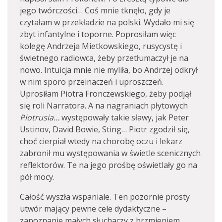
jego twórczości… Coś mnie tknęło, gdy je
czytałam w przekładzie na polski. Wydało mi się
zbyt infantylne i toporne. Poprosiłam więc
kolegę Andrzeja Mietkowskiego, rusycystę i
świetnego radiowca, żeby przetłumaczył je na
nowo. Intuicja mnie nie myliła, bo Andrzej odkrył
w nim sporo przeinaczeń i uproszczeń.
Uprosiłam Piotra Fronczewskiego, żeby podjął
się roli Narratora. A na nagraniach płytowych
Piotrusia…
występowały takie sławy, jak Peter
Ustinov, David Bowie, Sting… Piotr zgodził się,
choć cierpiał wtedy na chorobę oczu i lekarz
zabronił mu występowania w świetle scenicznych
reflektorów. Te na jego prośbę oświetlały go na
pół mocy.
Całość wyszła wspaniale. Ten pozornie prosty
utwór mający pewne cele dydaktyczne –
zapoznanie małych słuchaczy z brzmieniem