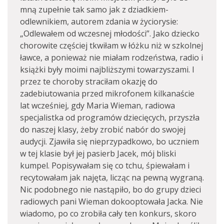
mną zupełnie tak samo jak z dziadkiem-
odlewnikiem, autorem zdania w życiorysie:
„Odlewałem od wczesnej młodości”. Jako dziecko
chorowite częściej tkwiłam w łóżku niż w szkolnej
ławce, a ponieważ nie miałam rodzeństwa, radio i
książki były moimi najbliższymi towarzyszami. I
przez te choroby straciłam okazję do
zadebiutowania przed mikrofonem kilkanaście
lat wcześniej, gdy Maria Wieman, radiowa
specjalistka od programów dziecięcych, przyszła
do naszej klasy, żeby zrobić nabór do swojej
audycji. Zjawiła się nieprzypadkowo, bo uczniem
w tej klasie był jej pasierb Jacek, mój bliski
kumpel. Popisywałam się co tchu, śpiewałam i
recytowałam jak najęta, licząc na pewną wygraną.
Nic podobnego nie nastąpiło, bo do grupy dzieci
radiowych pani Wieman dokooptowała Jacka. Nie
wiadomo, po co zrobiła cały ten konkurs, skoro