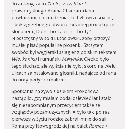
do anteny, za to
Taniec z szablami
prawomyślnego Arama Chaczaturiana
powtarzano do znudzenia. To był ówczesny hit,
obok zgrzebnego utworu rodzimej produkcji ze
sloganem „Do ro-bo-ty, do ro-bo-ty!”.
Nieszczęsny Witold Lutosławski, żeby przeżyć
musiał pisać popularne piosenki. Szczytem
swobód był węgierski szlagier z polskim tekstem
Wio, koniku
i rumuński
Marynika.
Ciężko było
tego słuchać, ale wyjścia nie było, skoro na wielu
ulicach zainstalowano głośniki, nadające od rana
do nocy perły socrealizmu.
Spotkanie na żywo z dziełem Prokofiewa
nastąpiło, gdy miałam bodaj dziewięć lat i stało
się niezapomnianym przeżyciem także ze
względów pozamuzycznych. A było tak: po raz
pierwszy w życiu rodzice zabrali mnie do sali
Roma przy Nowogrodzkiej na balet
Romeo i