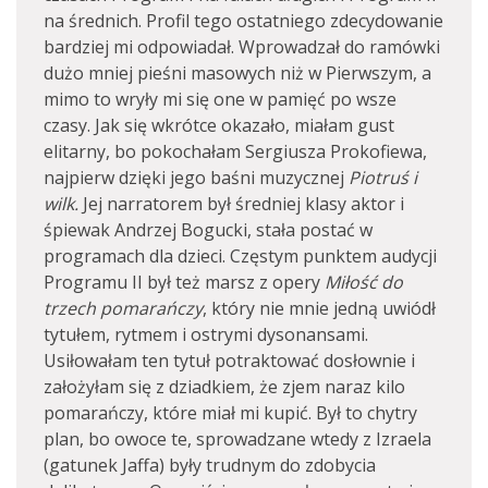
na średnich. Profil tego ostatniego zdecydowanie
bardziej mi odpowiadał. Wprowadzał do ramówki
dużo mniej pieśni masowych niż w Pierwszym, a
mimo to wryły mi się one w pamięć po wsze
czasy. Jak się wkrótce okazało, miałam gust
elitarny, bo pokochałam Sergiusza Prokofiewa,
najpierw dzięki jego baśni muzycznej
Piotruś i
wilk.
Jej narratorem był średniej klasy aktor i
śpiewak Andrzej Bogucki, stała postać w
programach dla dzieci. Częstym punktem audycji
Programu II był też marsz z opery
Miłość do
trzech pomarańczy
, który nie mnie jedną uwiódł
tytułem, rytmem i ostrymi dysonansami.
Usiłowałam ten tytuł potraktować dosłownie i
założyłam się z dziadkiem, że zjem naraz kilo
pomarańczy, które miał mi kupić. Był to chytry
plan, bo owoce te, sprowadzane wtedy z Izraela
(gatunek Jaffa) były trudnym do zdobycia