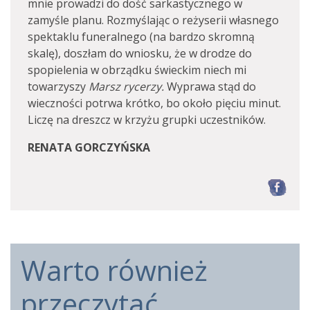
mnie prowadzi do dość sarkastycznego w
zamyśle planu. Rozmyślając o reżyserii własnego
spektaklu funeralnego (na bardzo skromną
skalę), doszłam do wniosku, że w drodze do
spopielenia w obrządku świeckim niech mi
towarzyszy
Marsz rycerzy.
Wyprawa stąd do
wieczności potrwa krótko, bo około pięciu minut.
Liczę na dreszcz w krzyżu grupki uczestników.
RENATA GORCZYŃSKA
F
Warto również
przeczytać...