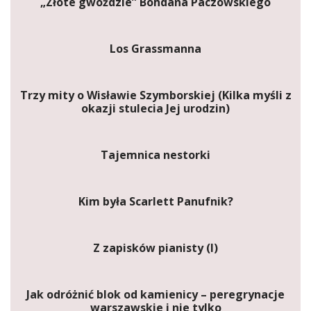
„Złote gwoździe” Bohdana Paczowskiego
Los Grassmanna
Trzy mity o Wisławie Szymborskiej (Kilka myśli z
okazji stulecia Jej urodzin)
Tajemnica nestorki
Kim była Scarlett Panufnik?
Z zapisków pianisty (I)
Jak odróżnić blok od kamienicy – peregrynacje
warszawskie i nie tylko