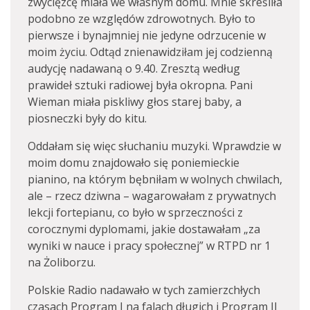
zwycięzcę miała we własnym domu. Mnie skreśliła
podobno ze względów zdrowotnych. Było to
pierwsze i bynajmniej nie jedyne odrzucenie w
moim życiu. Odtąd znienawidziłam jej codzienną
audycję nadawaną o 9.40. Zresztą według
prawideł sztuki radiowej była okropna. Pani
Wieman miała piskliwy głos starej baby, a
piosneczki były do kitu.
Oddałam się więc słuchaniu muzyki. Wprawdzie w
moim domu znajdowało się poniemieckie
pianino, na którym bębniłam w wolnych chwilach,
ale – rzecz dziwna – wagarowałam z prywatnych
lekcji fortepianu, co było w sprzeczności z
corocznymi dyplomami, jakie dostawałam „za
wyniki w nauce i pracy społecznej” w RTPD nr 1
na Żoliborzu.
Polskie Radio nadawało w tych zamierzchłych
czasach Program I na falach długich i Program II