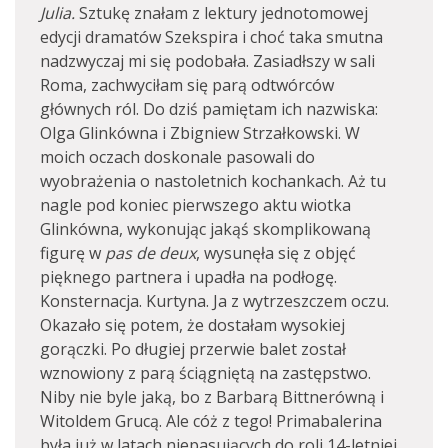
Julia.
Sztukę znałam z lektury jednotomowej
edycji dramatów Szekspira i choć taka smutna
nadzwyczaj mi się podobała. Zasiadłszy w sali
Roma, zachwyciłam się parą odtwórców
głównych ról. Do dziś pamiętam ich nazwiska:
Olga Glinkówna i Zbigniew Strzałkowski. W
moich oczach doskonale pasowali do
wyobrażenia o nastoletnich kochankach. Aż tu
nagle pod koniec pierwszego aktu wiotka
Glinkówna, wykonując jakąś skomplikowaną
figurę w
pas de deux
, wysunęła się z objęć
pięknego partnera i upadła na podłogę.
Konsternacja. Kurtyna. Ja z wytrzeszczem oczu.
Okazało się potem, że dostałam wysokiej
gorączki. Po długiej przerwie balet został
wznowiony z parą ściągniętą na zastępstwo.
Niby nie byle jaką, bo z Barbarą Bittnerówną i
Witoldem Grucą. Ale cóż z tego! Primabalerina
była już w latach niepasujących do roli 14-letniej