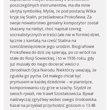
poszczególnych instrumentów, ma dla mnie
ukrytą symbolikę. Myślę, że pod postacią Wilka
kryje się Stalin, prześladowca Prokofiewa. Za
swoje nowatorstwo genialny kompozytor został
skazany na niebyt, choć napisał szereg
socrealistycznych w treści (ale nie w formie) dzieł,
łącznie z kantatą na cześć Stalina na
sześćdziesięciolecie jego urodzin. Biografowie
Prokofiewa do dziś się spierają, po co wrócił na
stałe do Rosji Sowieckiej, i to w 1936 roku, gdy
już musiały do niego docierać wieści o
zbrodniach Ojca Narodu. Niektórzy uważają, że
zgubiła go pycha. Od małego chciał być
prymusem w każdej dziedzinie – w pianistyce,
komponowaniu czy grze w szachy. Szydził ze
swoich rywali, nie trawił Szostakowicza. Bywał
nadzwyczaj zgryźliwy wobec swego środowiska.
Kazał na przykład przychodzić gościom o 13.48.