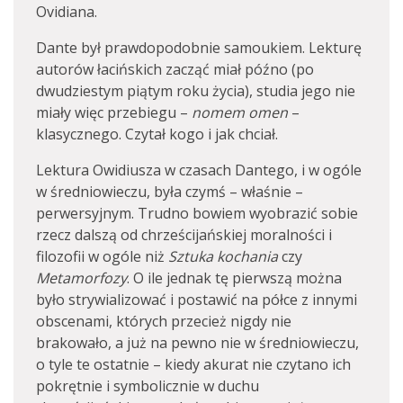
Ovidiana.
Dante był prawdopodobnie samoukiem. Lekturę
autorów łacińskich zacząć miał późno (po
dwudziestym piątym roku życia), studia jego nie
miały więc przebiegu –
nomem omen
–
klasycznego. Czytał kogo i jak chciał.
Lektura Owidiusza w czasach Dantego, i w ogóle
w średniowieczu, była czymś – właśnie –
perwersyjnym. Trudno bowiem wyobrazić sobie
rzecz dalszą od chrześcijańskiej moralności i
filozofii w ogóle niż
Sztuka kochania
czy
Metamorfozy
. O ile jednak tę pierwszą można
było strywializować i postawić na półce z innymi
obscenami, których przecież nigdy nie
brakowało, a już na pewno nie w średniowieczu,
o tyle te ostatnie – kiedy akurat nie czytano ich
pokrętnie i symbolicznie w duchu