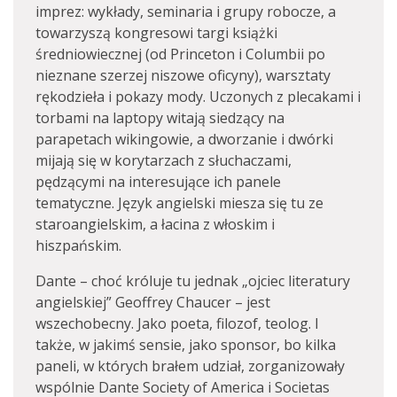
imprez: wykłady, seminaria i grupy robocze, a
towarzyszą kongresowi targi książki
średniowiecznej (od Princeton i Columbii po
nieznane szerzej niszowe oficyny), warsztaty
rękodzieła i pokazy mody. Uczonych z plecakami i
torbami na laptopy witają siedzący na
parapetach wikingowie, a dworzanie i dwórki
mijają się w korytarzach z słuchaczami,
pędzącymi na interesujące ich panele
tematyczne. Język angielski miesza się tu ze
staroangielskim, a łacina z włoskim i
hiszpańskim.
Dante – choć króluje tu jednak „ojciec literatury
angielskiej” Geoffrey Chaucer – jest
wszechobecny. Jako poeta, filozof, teolog. I
także, w jakimś sensie, jako sponsor, bo kilka
paneli, w których brałem udział, zorganizowały
wspólnie Dante Society of America i Societas