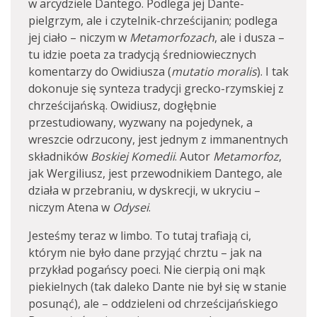
w arcydziele Dantego. Podlega jej Dante-
pielgrzym, ale i czytelnik-chrześcijanin; podlega
jej ciało – niczym w
Metamorfozach
, ale i dusza –
tu idzie poeta za tradycją średniowiecznych
komentarzy do Owidiusza (
mutatio moralis
). I tak
dokonuje się synteza tradycji grecko-rzymskiej z
chrześcijańską. Owidiusz, dogłębnie
przestudiowany, wyzwany na pojedynek, a
wreszcie odrzucony, jest jednym z immanentnych
składników
Boskiej Komedii
. Autor
Metamorfoz
,
jak Wergiliusz, jest przewodnikiem Dantego, ale
działa w przebraniu, w dyskrecji, w ukryciu –
niczym Atena w
Odysei
.
Jesteśmy teraz w limbo. To tutaj trafiają ci,
którym nie było dane przyjąć chrztu – jak na
przykład pogańscy poeci. Nie cierpią oni mąk
piekielnych (tak daleko Dante nie był się w stanie
posunąć), ale – oddzieleni od chrześcijańskiego