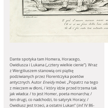
Dante spotyka tam Homera, Horacego,
Owidiusza i Lukana („cztery wielkie cienie”). Wraz
z Wergiliuszem stanowią oni piątkę
podziwianych przez Florentczyka poetów
antycznych. Autor
Eneidy
mówi: „Popatrz na tego
z mieczem w dłoni, / który idzie przed trzema tak
jak władca: / to jest Homer, poeta monarcha; /
ten drugi, co nadchodzi, to satyryk Horacy; /
Owidiusz jest trzeci, a ostatni Lukan” (
Inf
. IV 86-