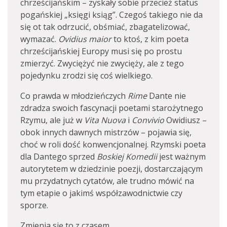
chrześcijańskim – zyskały sobie przecież status
pogańskiej „księgi ksiąg”. Czegoś takiego nie da
się ot tak odrzucić, obśmiać, zbagatelizować,
wymazać.
Ovidius maior
to ktoś, z kim poeta
chrześcijańskiej Europy musi się po prostu
zmierzyć. Zwyciężyć nie zwycięży, ale z tego
pojedynku zrodzi się coś wielkiego.
Co prawda w młodzieńczych
Rime
Dante nie
zdradza swoich fascynacji poetami starożytnego
Rzymu, ale już w
Vita Nuova
i
Convivio
Owidiusz –
obok innych dawnych mistrzów – pojawia się,
choć w roli dość konwencjonalnej. Rzymski poeta
dla Dantego sprzed
Boskiej Komedii
jest ważnym
autorytetem w dziedzinie poezji, dostarczającym
mu przydatnych cytatów, ale trudno mówić na
tym etapie o jakimś współzawodnictwie czy
sporze.
Zmienia się to z czasem.