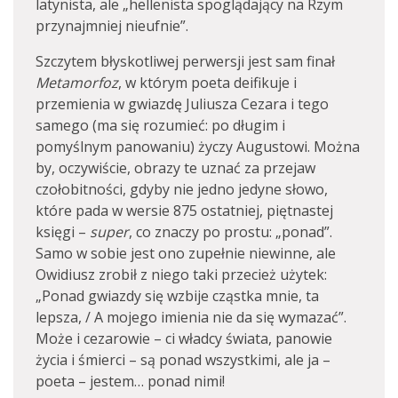
latynista, ale „hellenista spoglądający na Rzym
przynajmniej nieufnie”.
Szczytem błyskotliwej perwersji jest sam finał
Metamorfoz
, w którym poeta deifikuje i
przemienia w gwiazdę Juliusza Cezara i tego
samego (ma się rozumieć: po długim i
pomyślnym panowaniu) życzy Augustowi. Można
by, oczywiście, obrazy te uznać za przejaw
czołobitności, gdyby nie jedno jedyne słowo,
które pada w wersie 875 ostatniej, piętnastej
księgi –
super
, co znaczy po prostu: „ponad”.
Samo w sobie jest ono zupełnie niewinne, ale
Owidiusz zrobił z niego taki przecież użytek:
„Ponad gwiazdy się wzbije cząstka mnie, ta
lepsza, / A mojego imienia nie da się wymazać”.
Może i cezarowie – ci władcy świata, panowie
życia i śmierci – są ponad wszystkimi, ale ja –
poeta – jestem… ponad nimi!