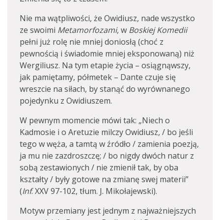
Nie ma wątpliwości, że Owidiusz, nade wszystko
ze swoimi
Metamorfozami
, w
Boskiej Komedii
pełni już rolę nie mniej doniosłą (choć z
pewnością i świadomie mniej eksponowaną) niż
Wergiliusz. Na tym etapie życia – osiągnąwszy,
jak pamiętamy, półmetek – Dante czuje się
wreszcie na siłach, by stanąć do wyrównanego
pojedynku z Owidiuszem.
W pewnym momencie mówi tak: „Niech o
Kadmosie i o Aretuzie milczy Owidiusz, / bo jeśli
tego w węża, a tamtą w źródło / zamienia poezją,
ja mu nie zazdroszczę; / bo nigdy dwóch natur z
sobą zestawionych / nie zmienił tak, by oba
kształty / były gotowe na zmianę swej materii”
(
Inf
. XXV 97-102, tłum. J. Mikołajewski).
Motyw przemiany jest jednym z najważniejszych