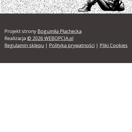
Projekt strony
Bogumiła Płachecka
Realizacja
© 2026 WEBOPCJA.pl
Regulamin sklepu
|
Polityka prywatności
|
Pliki Cookies