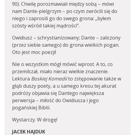
90). Chwilę porozmawiali między sobą – mówi
nam Dante-pielgrzym – po czym zwrócili się do
niego i zaprosili go do swego grona: „byłem
szósty wśród takiej mądrości”.
Owidiusz – schrystianizowany; Dante – zaliczony
(przez siebie samego) do grona wielkich pogan.
Oto jest moc poezji!
Nie o wszystkim mógł mówić wprost. A to, co
przemilczał, miało nieraz wielkie znaczenie.
Lektura
Boskiej Komedii
to zstępowanie także w
głąb duszy poety, a u samego kresu tej akurat
podróży objawia się Dantego największa
perwersja – miłość do Owidiusza i jego
pogańskiej Biblii.
Wystarczy. W drogę!
JACEK HAJDUK