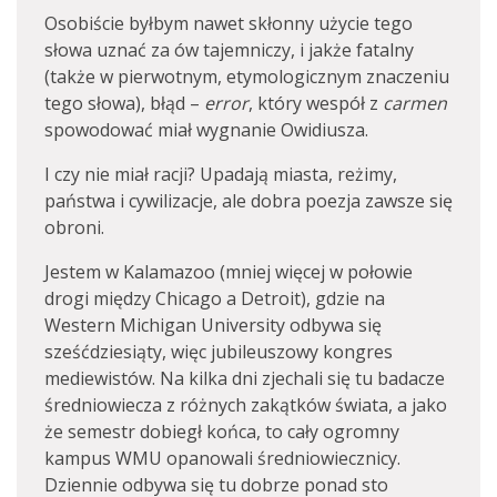
Osobiście byłbym nawet skłonny użycie tego
słowa uznać za ów tajemniczy, i jakże fatalny
(także w pierwotnym, etymologicznym znaczeniu
tego słowa), błąd –
error
, który wespół z
carmen
spowodować miał wygnanie Owidiusza.
I czy nie miał racji? Upadają miasta, reżimy,
państwa i cywilizacje, ale dobra poezja zawsze się
obroni.
Jestem w Kalamazoo (mniej więcej w połowie
drogi między Chicago a Detroit), gdzie na
Western Michigan University odbywa się
sześćdziesiąty, więc jubileuszowy kongres
mediewistów. Na kilka dni zjechali się tu badacze
średniowiecza z różnych zakątków świata, a jako
że semestr dobiegł końca, to cały ogromny
kampus WMU opanowali średniowiecznicy.
Dziennie odbywa się tu dobrze ponad sto