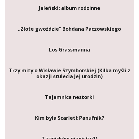
Jeleński: album rodzinne
„Złote gwoździe” Bohdana Paczowskiego
Los Grassmanna
Trzy mity o Wisławie Szymborskiej (Kilka myśli z
okazji stulecia Jej urodzin)
Tajemnica nestorki
Kim była Scarlett Panufnik?
Z zapisków pianisty (I)