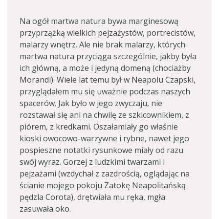
Na ogół martwa natura bywa marginesową
przyprzążką wielkich pejzażystów, portrecistów,
malarzy wnętrz. Ale nie brak malarzy, których
martwa natura przyciąga szczególnie, jakby była
ich główną, a może i jedyną domeną (chociażby
Morandi). Wiele lat temu był w Neapolu Czapski,
przyglądałem mu się uważnie podczas naszych
spacerów. Jak było w jego zwyczaju, nie
rozstawał się ani na chwilę ze szkicownikiem, z
piórem, z kredkami. Oszałamiały go właśnie
kioski owocowo-warzywne i rybne, nawet jego
pospieszne notatki rysunkowe miały od razu
swój wyraz. Gorzej z ludzkimi twarzami i
pejzażami (wzdychał z zazdrością, oglądając na
ścianie mojego pokoju Zatokę Neapolitańską
pędzla Corota), drętwiała mu ręka, mgła
zasuwała oko.