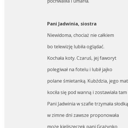
pochwaliła i umarła.
Pani Jadwinia, siostra
Niewidoma, chociaż nie całkiem
bo telewizję lubiła oglądać.
Kochała koty. Czaruś, jej faworyt
polegiwał na fotelu i lubił jajko
polane śmietanką. Kubździa, jego mat
kociła się pod wanną i zostawiała tam 
Pani Jadwinia w szafie trzymała słod
w zimne dni zawsze proponowała
może kieliszeczek pani Grażynko