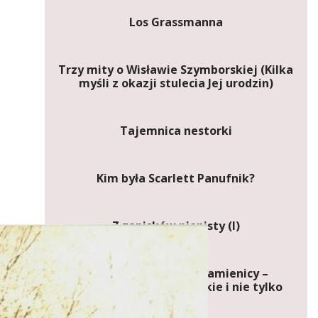
Los Grassmanna
Trzy mity o Wisławie Szymborskiej (Kilka
myśli z okazji stulecia Jej urodzin)
Tajemnica nestorki
Kim była Scarlett Panufnik?
Z zapisków pianisty (I)
Jak odróżnić blok od kamienicy –
peregrynacje warszawskie i nie tylko