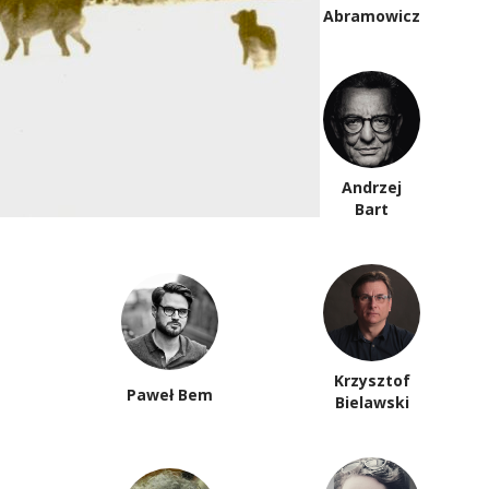
Anna Arno
Abramowicz
Piotr
Andrzej
Anderszewski
Bart
Krzysztof
Paweł Bem
Bielawski