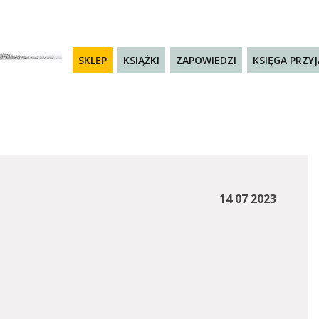
SKLEP
KSIĄŻKI
ZAPOWIEDZI
KSIĘGA PRZY
14 07 2023