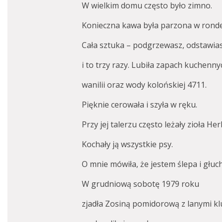
W wielkim domu często było zimno.
Konieczna kawa była parzona w ronde
Cała sztuka – podgrzewasz, odstawias
i to trzy razy. Lubiła zapach kuchenn
wanilii oraz wody kolońskiej 4711.
Pięknie cerowała i szyła w ręku.
Przy jej talerzu często leżały zioła He
Kochały ją wszystkie psy.
O mnie mówiła, że jestem ślepa i głuc
W grudniową sobotę 1979 roku
zjadła Zosiną pomidorową z lanymi k