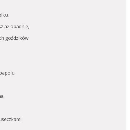
lku.
z aż opadnie,
ych goździków
rbapolu.
ha.
luseczkami