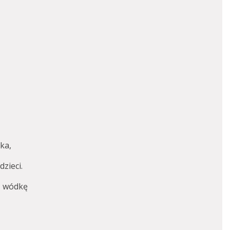
ka,
dzieci.
ką wódkę