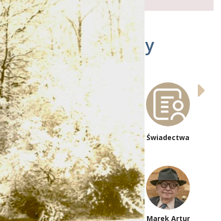
Autorzy
poczta
Świadectwa
redakcyjna
Marek Artur