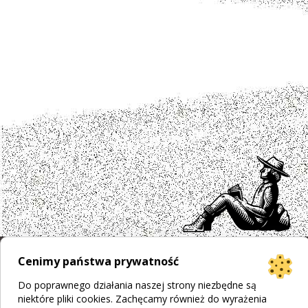
Cenimy państwa prywatność
Projekt strony
Bogumiła Płachecka
Do poprawnego działania naszej strony niezbędne są
Realizacja
© 2026 WEBOPCJA.pl
niektóre pliki cookies. Zachęcamy również do wyrażenia