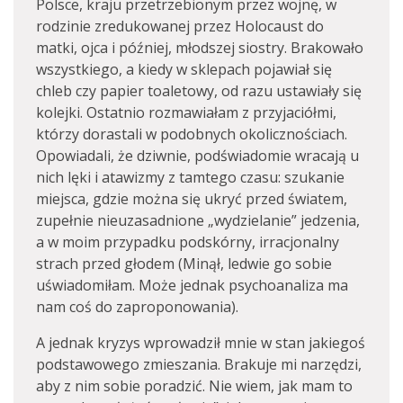
Polsce, kraju przetrzebionym przez wojnę, w
rodzinie zredukowanej przez Holocaust do
matki, ojca i później, młodszej siostry. Brakowało
wszystkiego, a kiedy w sklepach pojawiał się
chleb czy papier toaletowy, od razu ustawiały się
kolejki. Ostatnio rozmawiałam z przyjaciółmi,
którzy dorastali w podobnych okolicznościach.
Opowiadali, że dziwnie, podświadomie wracają u
nich lęki i atawizmy z tamtego czasu: szukanie
miejsca, gdzie można się ukryć przed światem,
zupełnie nieuzasadnione „wydzielanie” jedzenia,
a w moim przypadku podskórny, irracjonalny
strach przed głodem (Minął, ledwie go sobie
uświadomiłam. Może jednak psychoanaliza ma
nam coś do zaproponowania).
A jednak kryzys wprowadził mnie w stan jakiegoś
podstawowego zmieszania. Brakuje mi narzędzi,
aby z nim sobie poradzić. Nie wiem, jak mam to