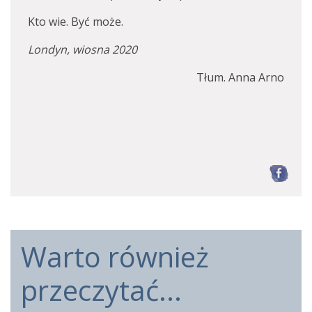
Kto wie. Być może.
Londyn, wiosna 2020
Tłum. Anna Arno
F
Warto również
przeczytać...