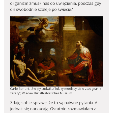
organizm zmusił nas do uwięzienia, podczas gdy
on swobodnie szaleje po świecie?
Carlo Bononi, „Święty Ludwik z Tuluzy modlący się o zażegnanie
zarazy”, Wiedeń, Kunsthistorisches Museum
Zdaję sobie sprawę, że to są naiwne pytania. A
jednak się narzucają. Ostatnio rozmawiałam z