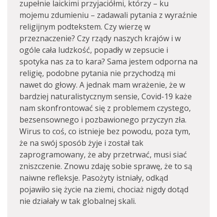
zupełnie laickimi przyjaciółmi, którzy – ku
mojemu zdumieniu – zadawali pytania z wyraźnie
religijnym podtekstem. Czy wierzę w
przeznaczenie? Czy rządy naszych krajów i w
ogóle cała ludzkość, popadły w zepsucie i
spotyka nas za to kara? Sama jestem odporna na
religię, podobne pytania nie przychodzą mi
nawet do głowy. A jednak mam wrażenie, że w
bardziej naturalistycznym sensie, Covid-19 każe
nam skonfrontować się z problemem czystego,
bezsensownego i pozbawionego przyczyn zła.
Wirus to coś, co istnieje bez powodu, poza tym,
że na swój sposób żyje i został tak
zaprogramowany, że aby przetrwać, musi siać
zniszczenie. Znowu zdaję sobie sprawę, że to są
naiwne refleksje. Pasożyty istniały, odkąd
pojawiło się życie na ziemi, chociaż nigdy dotąd
nie działały w tak globalnej skali.