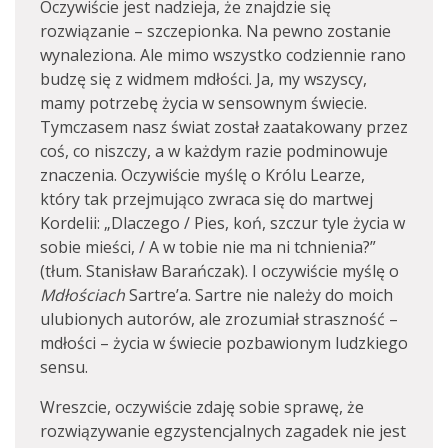
Oczywiście jest nadzieja, że znajdzie się
rozwiązanie – szczepionka. Na pewno zostanie
wynaleziona. Ale mimo wszystko codziennie rano
budzę się z widmem mdłości. Ja, my wszyscy,
mamy potrzebę życia w sensownym świecie.
Tymczasem nasz świat został zaatakowany przez
coś, co niszczy, a w każdym razie podminowuje
znaczenia. Oczywiście myślę o Królu Learze,
który tak przejmująco zwraca się do martwej
Kordelii: „Dlaczego / Pies, koń, szczur tyle życia w
sobie mieści, / A w tobie nie ma ni tchnienia?”
(tłum. Stanisław Barańczak). I oczywiście myślę o
Mdłościach
Sartre’a. Sartre nie należy do moich
ulubionych autorów, ale zrozumiał straszność –
mdłości – życia w świecie pozbawionym ludzkiego
sensu.
Wreszcie, oczywiście zdaję sobie sprawę, że
rozwiązywanie egzystencjalnych zagadek nie jest