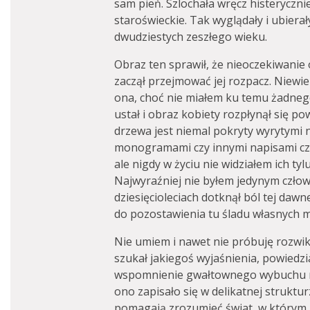
sam pień. Szlochała wręcz histerycznie.
staroświeckie. Tak wyglądały i ubierał
dwudziestych zeszłego wieku.
Obraz ten sprawił, że nieoczekiwanie
zaczął przejmować jej rozpacz. Niewie
ona, choć nie miałem ku temu żadneg
ustał i obraz kobiety rozpłynął się p
drzewa jest niemal pokryty wyrytymi n
monogramami czy innymi napisami cz
ale nigdy w życiu nie widziałem ich ty
Najwyraźniej nie byłem jedynym czło
dziesięcioleciach dotknął ból tej dawne
do pozostawienia tu śladu własnych m
Nie umiem i nawet nie próbuję rozwik
szukał jakiegoś wyjaśnienia, powied
wspomnienie gwałtownego wybuchu ro
ono zapisało się w delikatnej struktu
pomagają zrozumieć świat, w którym 