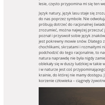
lesie, często przypomina mi się ten we
Język natury, język lasu staje się zr
do nas poprzez symbole. Nie odwołuj
próbują dotrzeć do racjonalnej świa
zrozumieć, można najwyżej przeczuć j
poznał i przyswoił sobie język znaków
jest pokrewny mowie snów. Dlatego zal
chochlikami, skrzatami i rozmaitymi n
podchodzić do tego racjonalnie, to na
natura naprawdę nie była nigdy zamiesz
oblekały się w duszy ludzkiej w takie 
i w naturze jest coś przypominającego
krainie, do której nie mamy dostępu. 
korzenie człowieka – ciągnęły żywotn