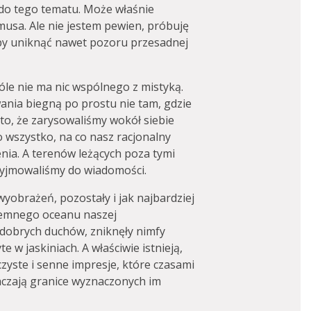
y do tego tematu. Może właśnie
usa. Ale nie jestem pewien, próbuję
eby uniknąć nawet pozoru przesadnej
óle nie ma nic wspólnego z mistyką.
ania biegną po prostu nie tam, gdzie
to, że zarysowaliśmy wokół siebie
go wszystko, na co nasz racjonalny
enia. A terenów leżących poza tymi
zyjmowaliśmy do wiadomości.
wyobrażeń, pozostały i jak najbardziej
ciemnego oceanu naszej
 dobrych duchów, zniknęły nimfy
e w jaskiniach. A właściwie istnieją,
czyste i senne impresje, które czasami
aczają granice wyznaczonych im