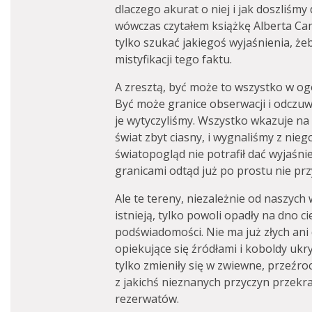
dlaczego akurat o niej i jak doszliśm
wówczas czytałem książkę Alberta Cam
tylko szukać jakiegoś wyjaśnienia, ż
mistyfikacji tego faktu.
A zresztą, być może to wszystko w og
Być może granice obserwacji i odczuw
je wytyczyliśmy. Wszystko wkazuje na 
świat zbyt ciasny, i wygnaliśmy z nie
światopogląd nie potrafił dać wyjaśni
granicami odtąd już po prostu nie pr
Ale te tereny, niezależnie od naszych 
istnieją, tylko powoli opadły na dno 
podświadomości. Nie ma już złych ani
opiekujące się źródłami i koboldy ukryt
tylko zmieniły się w zwiewne, przeźro
z jakichś nieznanych przyczyn przekr
rezerwatów.