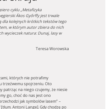
piero cyklu „Metafizyka
ęgierski Ákos Győrffy jest trwale
 dla kolejnych krótkich tekstów tego
iatem, w którym autor zbiera do nich
h wycieczek natura: Dunaj, lasy w
Teresa Worowska
mi, których nie potrafimy
mu trzeźwemu spojrzeniu. Oto
y patrząc na niego czujemy, że niesie
emy go, choć do nas jest ono
przechodzi jak symbolów lasem” –
i
[tłum. Antoni Lange]. Gdy chodzę po