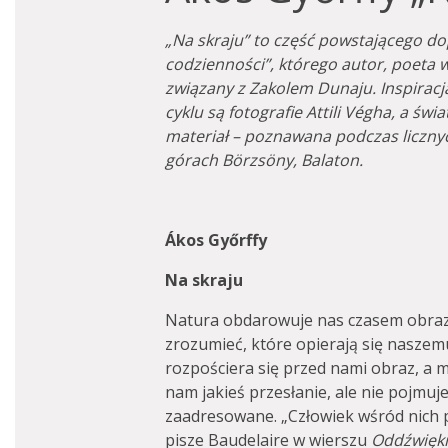
„Na skraju” to część powstającego do
codzienności”, którego autor, poeta w
związany z Zakolem Dunaju. Inspiracją
cyklu są fotografie Attili Végha, a św
materiał – poznawana podczas licznyc
górach Börzsöny, Balaton.
Ákos Győrffy
Na skraju
Natura obdarowuje nas czasem obraza
zrozumieć, które opierają się nasze
rozpościera się przed nami obraz, a m
nam jakieś przesłanie, ale nie pojmuj
zaadresowane. „Człowiek wśród nich 
pisze Baudelaire w wierszu
Oddźwięk