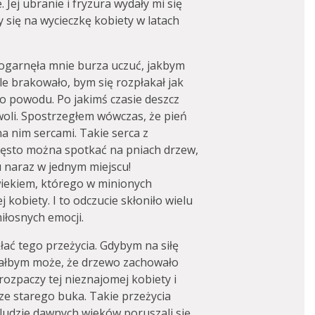
 Jej ubranie i fryzura wydały mi się
y się na wycieczkę kobiety w latach
 ogarnęła mnie burza uczuć, jakbym
le brakowało, bym się rozpłakał jak
o powodu. Po jakimś czasie deszcz
owoli. Spostrzegłem wówczas, że pień
a nim sercami. Takie serca z
ęsto można spotkać na pniach drzew,
lu naraz w jednym miejscu!
wiekiem, którego w minionych
j kobiety. I to odczucie skłoniło wielu
iłosnych emocji.
łać tego przeżycia. Gdybym na siłę
ziałbym może, że drzewo zachowało
zpaczy tej nieznajomej kobiety i
rze starego buka. Takie przeżycia
ludzie dawnych wieków poruszali się