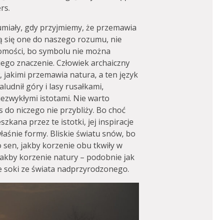
rs.
ozumiały, gdy przyjmiemy, że przemawia
ą się one do naszego rozumu, nie
domości, bo symbolu nie można
ego znaczenie. Człowiek archaiczny
, jakimi przemawia natura, a ten język
udnił góry i lasy rusałkami,
iezwykłymi istotami. Nie warto
s do niczego nie przybliży. Bo choć
kana przez te istotki, jej inspiracje
właśnie formy. Bliskie światu snów, bo
 sen, jakby korzenie obu tkwiły w
Jakby korzenie natury – podobnie jak
e soki ze świata nadprzyrodzonego.