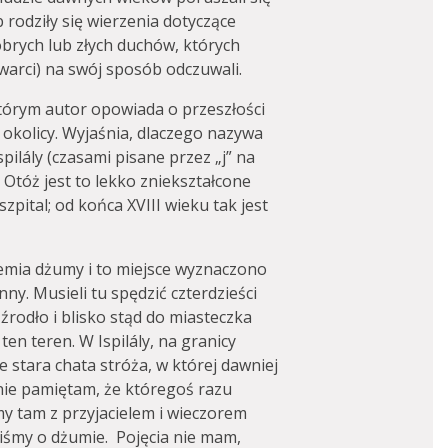
rodziły się wierzenia dotyczące
brych lub złych duchów, których
twarci) na swój sposób odczuwali.
którym autor opowiada o przeszłości
 okolicy. Wyjaśnia, dlaczego nazywa
spilály (czasami pisane przez „j” na
 Otóż jest to lekko zniekształcone
zpital; od końca XVIII wieku tak jest
demia dżumy i to miejsce wyznaczono
y. Musieli tu spędzić czterdzieści
 źrodło i blisko stąd do miasteczka
n teren. W Ispilály, na granicy
e stara chata stróża, w której dawniej
nie pamiętam, że któregoś razu
y tam z przyjacielem i wieczorem
śmy o dżumie. Pojęcia nie mam,