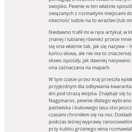
swojsko. Pewnie w ten właśnie sposób 
związanych z rozmaitymi miejscami do
obecność ludzie na to wrażliwi (lub o
Niedawno trafił mi w ręce artykuł, w 
znanej i lubianej również przeze mnie
się ona właśnie tak, jak się nazywa – I
końcu słowa, ale nie ma to znaczenia).
słowo
ispotály
, jak dawniej nazywano s
ona zaznaczana na mapach.
W tym czasie przez kraj przeszła epi
przyjezdnym dla odbywania kwarantann
dni pod strażą wojska. Znajduje się tu
Nagymaros, pewnie dlatego wybrano te
pastwiska i bukowego lasu stoi jeszcz
czasami chroniłem się na noc. Dokład
podczas leśnej wyprawy zanocowaliśm
przy kubku grzanego wina rozmawiali