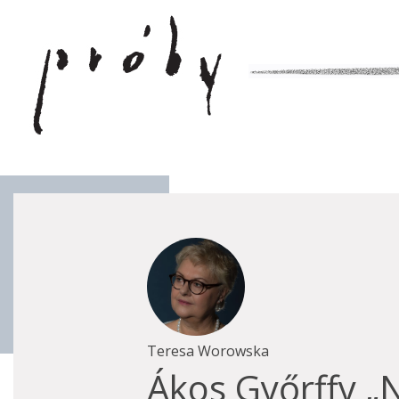
Teresa Worowska
Ákos Győrffy „N