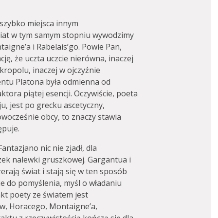
 szybko miejsca innym
świat w tym samym stopniu wywodzimy
taigne’a i Rabelais’go. Powie Pan,
cję, że uczta uczcie nierówna, inaczej
kropolu, inaczej w ojczyźnie
lentu Platona była odmienna od
tora piątej esencji. Oczywiście, poeta
u, jest po grecku ascetyczny,
owocześnie obcy, to znaczy stawia
ępuje.
antazjano nic nie zjadł, dla
zek nalewki gruszkowej. Gargantua i
żerają świat i stają się w ten sposób
ie do pomyślenia, myśl o władaniu
kt poety ze światem jest
w, Horacego, Montaigne’a,