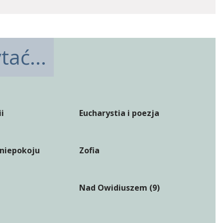
ać...
i
Eucharystia i poezja
 niepokoju
Zofia
Nad Owidiuszem (9)