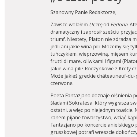
Szanowny Panie Redaktorze,
Zawsze wolałem
Ucztę
od
Fedona
. A
dramatyczny i zaprosił sześciu przyja
triumf. Niestety, Platon nie zdradza m
jedli ani jakie wina pili. Możemy się t
tuńczykiem, wieprzowiną, mięsem kur
frutti di mare, oliwkami i figami (Pla
Jakie wina pili? Rodzynkowe z Krety 
Może jakieś greckie châteauneuf-du
czerwone.
Poeta Fantazjano doznaje olśnienia p
śladami Sokratesa, który wygłasza s
ostatni, a więc po niejednym toaście.
ranem pijane towarzystwo, wziąć kąpie
Fantazjano po koncercie anielskiego pi
gruszkowej potrafi wreszcie dokończy