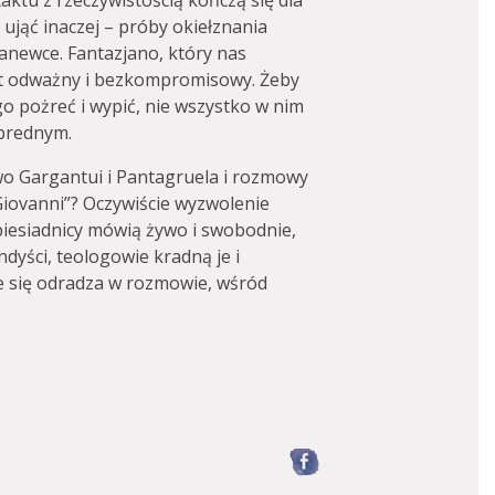
ktu z rzeczywistością kończą się dla
ująć inaczej – próby okiełznania
panewce. Fantazjano, który nas
st odważny i bezkompromisowy. Żeby
go pożreć i wypić, nie wszystko w nim
ybrednym.
wo Gargantui i Pantagruela i rozmowy
Giovanni”? Oczywiście wyzwolenie
biesiadnicy mówią żywo i swobodnie,
ndyści, teologowie kradną je i
e się odradza w rozmowie, wśród
Facebook