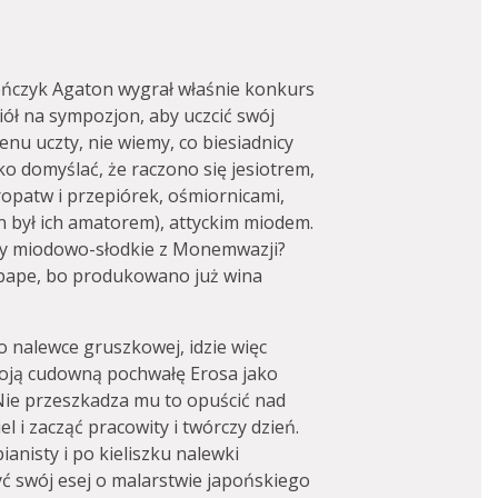
teńczyk Agaton wygrał właśnie konkurs
ciół na sympozjon, aby uczcić swój
enu uczty, nie wiemy, co biesiadnicy
ylko domyślać, że raczono się jesiotrem,
opatw i przepiórek, ośmiornicami,
ton był ich amatorem), attyckim miodem.
czy miodowo-słodkie z Monemwazji?
-pape, bo produkowano już wina
o nalewce gruszkowej, idzie więc
woją cudowną pochwałę Erosa jako
 Nie przeszkadza mu to opuścić nad
l i zacząć pracowity i twórczy dzień.
anisty i po kieliszku nalewki
ć swój esej o malarstwie japońskiego