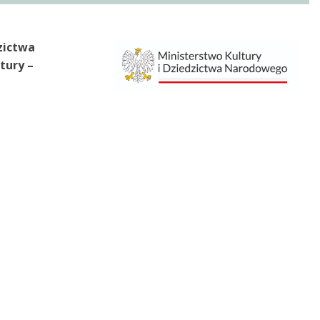
zictwa
tury –