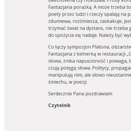
Beethovena czy Hokusaia. Próby konta
Fantazjana porażką. A może trzeba to 
poety przez ludzi i rzeczy spalają na 
zdumiewa, rozśmiesza, zaskakuje, je
trzymać świat na dystans, nie trzeba 
do spożycia się nadaje. Należy być w
Co łączy sympozjon Platona, obżarst
Fantazjana z kelnerką w restauracji „
słowa, znika napuszoność i powaga, 
czują potęgę słowa. Politycy, propaga
manipulują nim, ale słowo nieustanni
śmiechu, w poezji.
Serdecznie Pana pozdrawiam
Czytelnik