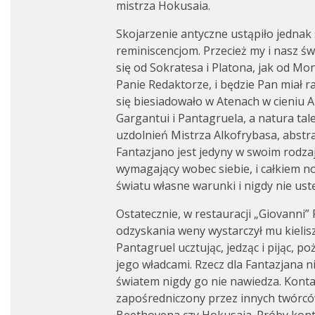
mistrza Hokusaia.
Skojarzenie antyczne ustąpiło jednak
reminiscencjom. Przecież my i nasz 
się od Sokratesa i Platona, jak od Mon
Panie Redaktorze, i będzie Pan miał ra
się biesiadowało w Atenach w cieniu A
Gargantui i Pantagruela, a natura ta
uzdolnień Mistrza Alkofrybasa, abstrak
Fantazjano jest jedyny w swoim rodzaj
wymagający wobec siebie, i całkiem n
światu własne warunki i nigdy nie ust
Ostatecznie, w restauracji „Giovanni” F
odzyskania weny wystarczył mu kielis
Pantagruel ucztując, jedząc i pijąc, po
jego władcami. Rzecz dla Fantazjana n
światem nigdy go nie nawiedza. Konta
zapośredniczony przez innych twórcó