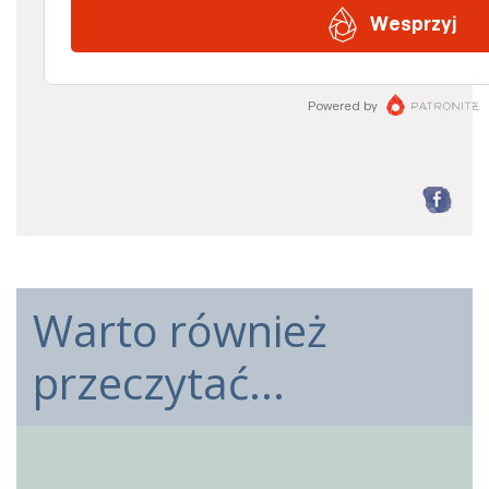
F
Warto również
przeczytać...