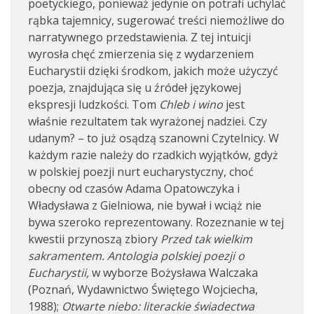
poetyckiego, ponieważ jedynie on potrafi uchylać
rąbka tajemnicy, sugerować treści niemożliwe do
narratywnego przedstawienia. Z tej intuicji
wyrosła chęć zmierzenia się z wydarzeniem
Eucharystii dzięki środkom, jakich może użyczyć
poezja, znajdująca się u źródeł językowej
ekspresji ludzkości. Tom
Chleb i wino
jest
właśnie rezultatem tak wyrażonej nadziei. Czy
udanym? – to już osądzą szanowni Czytelnicy. W
każdym razie należy do rzadkich wyjątków, gdyż
w polskiej poezji nurt eucharystyczny, choć
obecny od czasów Adama Opatowczyka i
Władysława z Gielniowa, nie bywał i wciąż nie
bywa szeroko reprezentowany. Rozeznanie w tej
kwestii przynoszą zbiory
Przed tak wielkim
sakramentem. Antologia polskiej poezji o
Eucharystii,
w wyborze Bożysława Walczaka
(Poznań, Wydawnictwo Świętego Wojciecha,
1988);
Otwarte niebo: literackie świadectwa