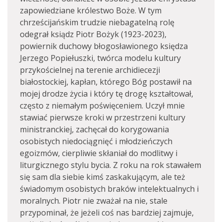
zapowiedziane królestwo Boże. W tym
chrześcijańskim trudzie niebagatelną rolę
odegrał ksiądz Piotr Bożyk (1923-2023),
powiernik duchowy błogosławionego księdza
Jerzego Popiełuszki, twórca modelu kultury
przykościelnej na terenie archidiecezji
białostockiej, kapłan, którego Bóg postawił na
mojej drodze życia i który tę drogę kształtował,
często z niemałym poświęceniem. Uczył mnie
stawiać pierwsze kroki w przestrzeni kultury
ministranckiej, zachęcał do korygowania
osobistych niedociągnięć i młodzieńczych
egoizmów, cierpliwie skłaniał do modlitwy i
liturgicznego stylu bycia. Z roku na rok stawałem
się sam dla siebie kimś zaskakującym, ale też
świadomym osobistych braków intelektualnych i
moralnych. Piotr nie zważał na nie, stale
przypominał, że jeżeli coś nas bardziej zajmuje,