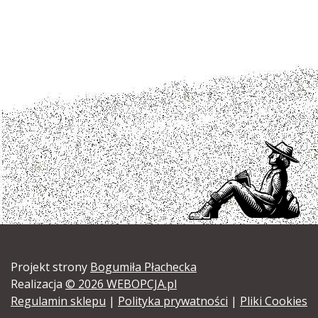
Projekt strony
Bogumiła Płachecka
Realizacja
© 2026 WEBOPCJA.pl
Regulamin sklepu
|
Polityka prywatności
|
Pliki Cookies