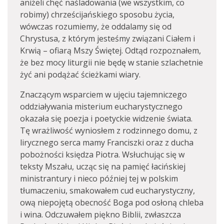
aniżeli chęć naśladowania (we wszystkim, co
robimy) chrześcijańskiego sposobu życia,
wówczas rozumiemy, że oddalamy się od
Chrystusa, z którym jesteśmy związani Ciałem i
Krwią – ofiarą Mszy Świętej. Odtąd rozpoznałem,
że bez mocy liturgii nie będę w stanie szlachetnie
żyć ani podążać ścieżkami wiary.
Znaczącym wsparciem w ujęciu tajemniczego
oddziaływania misterium eucharystycznego
okazała się poezja i poetyckie widzenie świata.
Tę wrażliwość wyniosłem z rodzinnego domu, z
lirycznego serca mamy Franciszki oraz z ducha
pobożności księdza Piotra. Wsłuchując się w
teksty Mszału, ucząc się na pamięć łacińskiej
ministrantury i nieco później tej w polskim
tłumaczeniu, smakowałem cud eucharystyczny,
ową niepojętą obecność Boga pod osłoną chleba
i wina. Odczuwałem piękno Biblii, zwłaszcza