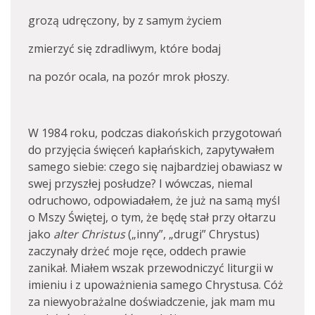
grozą udręczony, by z samym życiem
zmierzyć się zdradliwym, które bodaj
na pozór ocala, na pozór mrok płoszy.
W 1984 roku, podczas diakońskich przygotowań
do przyjęcia święceń kapłańskich, zapytywałem
samego siebie: czego się najbardziej obawiasz w
swej przyszłej posłudze? I wówczas, niemal
odruchowo, odpowiadałem, że już na samą myśl
o Mszy Świętej, o tym, że będę stał przy ołtarzu
jako
alter Christus
(„inny”, „drugi” Chrystus)
zaczynały drżeć moje ręce, oddech prawie
zanikał. Miałem wszak przewodniczyć liturgii w
imieniu i z upoważnienia samego Chrystusa. Cóż
za niewyobrażalne doświadczenie, jak mam mu