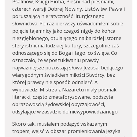
Psalmów, Księgi Hioba, Pieśni nad pieśniami,
czterech wersji Dobrej Nowiny, Listów św. Pawła i
poruszającą hieratyczność liturgicznego
słownictwa. Po raz pierwszy uświadomiłem sobie
pojęcie tajemnicy jako czegoś nigdy do końca
niezgłębionego, otulającego najbardziej istotne
sfery istnienia ludzkiej kultury, szczególnie zaś
odnoszącego się do Boga i tego, co święte. Co
oznaczało, że w poszukiwaniu prawdy
najważniejsze pozostają słowa Jezusa, będącego
wiarygodnym świadkiem miłości Stwórcy, bez
której prawdy nie sposób odnaleźć. A
wypowiedzi Mistrza z Nazaretu miały posmak
literacki, często zmetaforyzowane, podszyte
obrazowością żydowskiej obyczajowości,
odsyłające w zasadzie do niewypowiedzianego.
Skoro tak, musiałem podążyć wskazanym
tropem, wejść w obszar promieniowania języka