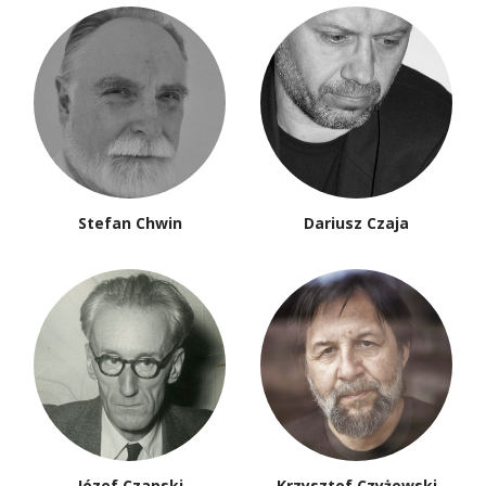
Stefan Chwin
Dariusz Czaja
Józef Czapski
Krzysztof Czyżewski