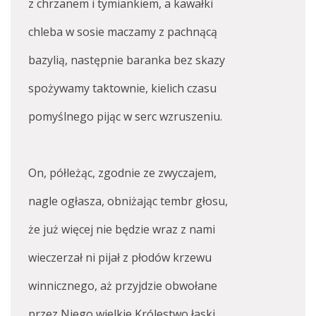
z chrzanem i tymiankiem, a kawałki
chleba w sosie maczamy z pachnącą
bazylią, następnie baranka bez skazy
spożywamy taktownie, kielich czasu
pomyślnego pijąc w serc wzruszeniu.
On, półleżąc, zgodnie ze zwyczajem,
nagle ogłasza, obniżając tembr głosu,
że już więcej nie będzie wraz z nami
wieczerzał ni pijał z płodów krzewu
winnicznego, aż przyjdzie obwołane
przez Niego wielkie Królestwo łaski.