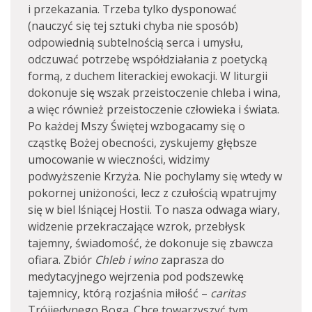
i przekazania. Trzeba tylko dysponować
(nauczyć się tej sztuki chyba nie sposób)
odpowiednią subtelnością serca i umysłu,
odczuwać potrzebę współdziałania z poetycką
formą, z duchem literackiej ewokacji. W liturgii
dokonuje się wszak przeistoczenie chleba i wina,
a więc również przeistoczenie człowieka i świata.
Po każdej Mszy Świętej wzbogacamy się o
cząstkę Bożej obecności, zyskujemy głębsze
umocowanie w wieczności, widzimy
podwyższenie Krzyża. Nie pochylamy się wtedy w
pokornej uniżoności, lecz z czułością wpatrujmy
się w biel lśniącej Hostii. To nasza odwaga wiary,
widzenie przekraczające wzrok, przebłysk
tajemny, świadomość, że dokonuje się zbawcza
ofiara. Zbiór
Chleb i wino
zaprasza do
medytacyjnego wejrzenia pod podszewkę
tajemnicy, którą rozjaśnia miłość –
caritas
Trójjedynego Boga. Chce towarzyszyć tym,