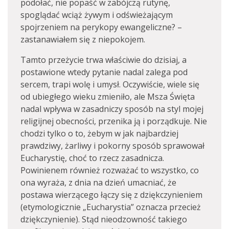
podołać, nie popaść w zabójczą rutynę,
spoglądać wciąż żywym i odświeżającym
spojrzeniem na perykopy ewangeliczne? –
zastanawiałem się z niepokojem.
Tamto przeżycie trwa właściwie do dzisiaj, a
postawione wtedy pytanie nadal zalega pod
sercem, trapi wolę i umysł. Oczywiście, wiele się
od ubiegłego wieku zmieniło, ale Msza Święta
nadal wpływa w zasadniczy sposób na styl mojej
religijnej obecności, przenika ją i porządkuje. Nie
chodzi tylko o to, żebym w jak najbardziej
prawdziwy, żarliwy i pokorny sposób sprawował
Eucharystię, choć to rzecz zasadnicza.
Powinienem również rozważać to wszystko, co
ona wyraża, z dnia na dzień umacniać, że
postawa wierzącego łączy się z dziękczynieniem
(etymologicznie „Eucharystia” oznacza przecież
dziękczynienie). Stąd nieodzowność takiego