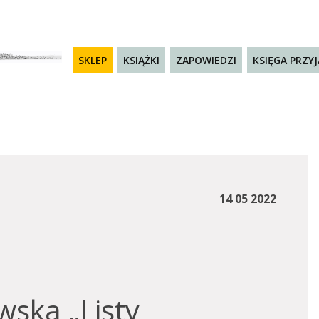
SKLEP
KSIĄŻKI
ZAPOWIEDZI
KSIĘGA PRZY
14 05 2022
ska „Listy