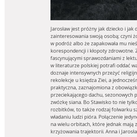
Jarosław jest próżny jak dziecko i ja
zainteresowania swoją osobą; czyni ż
w podróż albo że zapakowała mu nieś
korespondencji i kłopoty zdrowotne. 
fascynującymi sprawozdaniami z lektur
w literaturze polskiej potrafi oddać w
doznaje intensywnych przeżyć religi
rekolekcje u księdza Ziei, a jednocze
praktyczna, zaznajomiona z obowiązk
przeciekającego dachu, sezonowych pr
zwózkę siana. Bo Stawisko to nie tylko
rozbitków, to także rodzaj folwarku 
władaniu ludzi pióra. Połączenie jed
na wielu orbitach, które jednak mają 
krzyżowania trajektorii. Anna i Jarosła