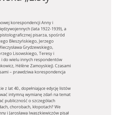
mowej korespondencji Anny i
ędzywojennych (lata 1922-1939), a
istolograficznej pisarza, spośród
rzego Błeszyńskiego, Jerzego
Mieczysława Grydzewskiego,
rzego Lisowskiego, Teresy i
 i do wielu innych respondentów
ukowicz, Hélѐne Zamoyskiej). Czasami
czasami – prawdziwa korespondencja
ie z lat 40., dopełniające edycję listów
kować intymną wymianę zdań na temat
 publiczność o szczegółach
dach, chorobach, kłopotach? We
ny i Jarosława Iwaszkiewiczów pisał