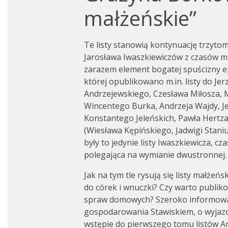
małżeńskie”
Te listy stanowią kontynuację trzyto
Jarosława Iwaszkiewiczów z czasów mi
zarazem element bogatej spuścizny ep
której opublikowano m.in. listy do Je
Andrzejewskiego, Czesława Miłosza, 
Wincentego Burka, Andrzeja Wajdy, Je
Konstantego Jeleńskich, Pawła Hertza
(Wiesława Kępińskiego, Jadwigi Stani
były to jedynie listy Iwaszkiewicza, 
polegająca na wymianie dwustronnej.
Jak na tym tle rysują się listy małżeńsk
do córek i wnuczki? Czy warto publi
spraw domowych? Szeroko informować
gospodarowania Stawiskiem, o wyjaz
wstępie do pierwszego tomu listów An