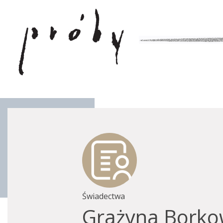
Świadectwa
Grażyna Borkow