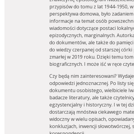
przypisów do tomu z lat 1944-1950, 
perspektywa domowa, było zadaniem 
informacje na temat osób powszechni
wiadomości dotyczące postaci lokalnyc
epizodycznych, marginalnych. Autorka
do dokumentów, ale także do pamięci
do wiedzy czerpanej od starszej córki
zmarłej w 2019 roku. Dzięki temu tom
biograficznych. I może iść w ręce czyt
Czy będą nim zainteresowani? Wydaje 
odpowiedzi jednoznacznej. Po listy się
dokumentu osobistego, wielbiciele Iw
badacze literatury, ale także czytelni
egzystencjalny i historyczny. I w tej dz
dostarczają mnóstwa ciekawego materi
widoczny w wielu opisach, opowiadan
konkluzjach, inwencji słowotwórczej,
korespondencji.