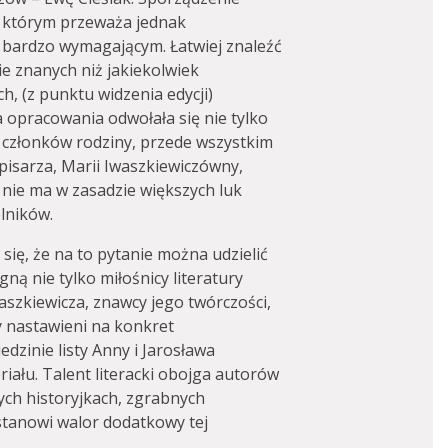
w którym przeważa jednak
bardzo wymagającym. Łatwiej znaleźć
e znanych niż jakiekolwiek
h, (z punktu widzenia edycji)
 opracowania odwołała się nie tylko
 członków rodziny, przede wszystkim
 pisarza, Marii Iwaszkiewiczówny,
 nie ma w zasadzie większych luk
elników.
się, że na to pytanie można udzielić
gną nie tylko miłośnicy literatury
aszkiewicza, znawcy jego twórczości,
cy nastawieni na konkret
iedzinie listy Anny i Jarosława
ału. Talent literacki obojga autorów
ych historyjkach, zgrabnych
 stanowi walor dodatkowy tej