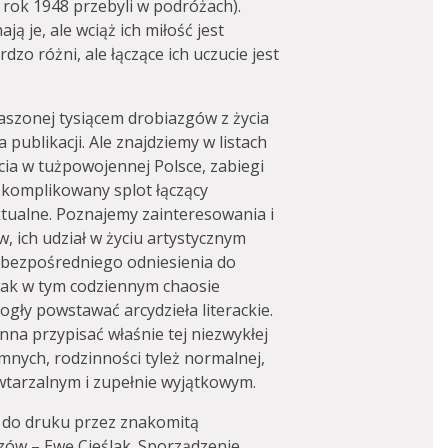
rok 1948 przebyli w podróżach).
ą je, ale wciąż ich miłość jest
o różni, ale łączące ich uczucie jest
kraszonej tysiącem drobiazgów z życia
 publikacji. Ale znajdziemy w listach
cia w tużpowojennej Polsce, zabiegi
skomplikowany splot łączący
ektualne. Poznajemy zainteresowania i
, ich udział w życiu artystycznym
: bezpośredniego odniesienia do
 jak w tym codziennym chaosie
ły powstawać arcydzieła literackie.
nna przypisać właśnie tej niezwykłej
mnych, rodzinności tyleż normalnej,
wtarzalnym i zupełnie wyjątkowym.
e do druku przez znakomitą
czów – Ewę Cieślak. Sporządzenie