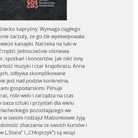
k dziecko kapryśny. Wymaga ciągłego
onie zarzuty, że go źle wyekwipowała
wieże kanapki. Narzeka na luki w
Zrzędzi. Jednocześnie olśniewa
, spotkań i koncertów. Jak nikt inny
artość muzyki i czar krajobrazu. Anna
jnych, odbywa skomplikowane
śnie jest nad podziw konkretna,
ami gospodarskimi. Pilnuje
ac, robi weki i zarządza na czas
 oaza sztuki i przystań dla wielu
szlacheckiego pozostającego we
yne w swoim rodzaju! Małżonkowie żyją
zdolność zbaczania ze swoich kursów i
w („Stara” i „Chłopczyk”) są wciąż