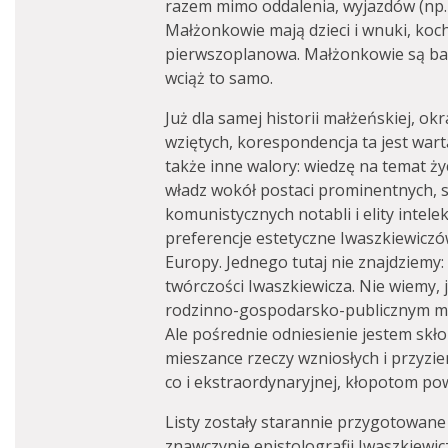
razem mimo oddalenia, wyjazdów (np. 
Małżonkowie mają dzieci i wnuki, kochaj
pierwszoplanowa. Małżonkowie są bardz
wciąż to samo.
Już dla samej historii małżeńskiej, o
wziętych, korespondencja ta jest warta
także inne walory: wiedzę na temat ży
władz wokół postaci prominentnych, 
komunistycznych notabli i elity intel
preferencje estetyczne Iwaszkiewiczów
Europy. Jednego tutaj nie znajdziemy
twórczości Iwaszkiewicza. Nie wiemy,
rodzinno-gospodarsko-publicznym mog
Ale pośrednie odniesienie jestem skło
mieszance rzeczy wzniosłych i przyzie
co i ekstraordynaryjnej, kłopotom po
Listy zostały starannie przygotowan
znawczynię epistolografii Iwaszkiewi