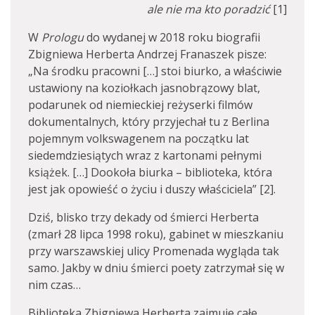
ale nie ma kto poradzić
[1]
W
Prologu
do wydanej w 2018 roku biografii
Zbigniewa Herberta Andrzej Franaszek pisze:
„Na środku pracowni […] stoi biurko, a właściwie
ustawiony na koziołkach jasnobrązowy blat,
podarunek od niemieckiej reżyserki filmów
dokumentalnych, który przyjechał tu z Berlina
pojemnym volkswagenem na początku lat
siedemdziesiątych wraz z kartonami pełnymi
książek. […] Dookoła biurka – biblioteka, która
jest jak opowieść o życiu i duszy właściciela” [2].
Dziś, blisko trzy dekady od śmierci Herberta
(zmarł 28 lipca 1998 roku), gabinet w mieszkaniu
przy warszawskiej ulicy Promenada wygląda tak
samo. Jakby w dniu śmierci poety zatrzymał się w
nim czas…
Biblioteka Zbigniewa Herberta zajmuje całe