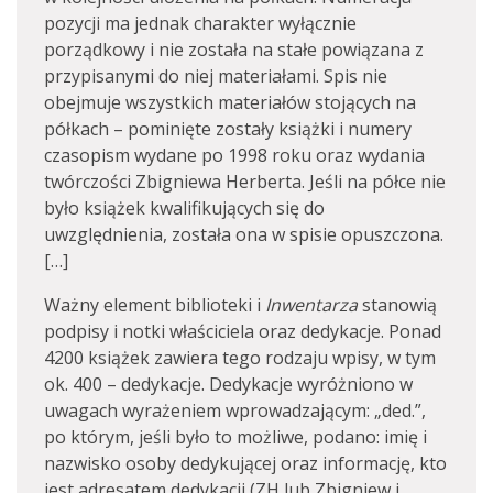
pozycji ma jednak charakter wyłącznie
porządkowy i nie została na stałe powiązana z
przypisanymi do niej materiałami. Spis nie
obejmuje wszystkich materiałów stojących na
półkach – pominięte zostały książki i numery
czasopism wydane po 1998 roku oraz wydania
twórczości Zbigniewa Herberta. Jeśli na półce nie
było książek kwalifikujących się do
uwzględnienia, została ona w spisie opuszczona.
[…]
Ważny element biblioteki i
Inwentarza
stanowią
podpisy i notki właściciela oraz dedykacje. Ponad
4200 książek zawiera tego rodzaju wpisy, w tym
ok. 400 – dedykacje. Dedykacje wyróżniono w
uwagach wyrażeniem wprowadzającym: „ded.”,
po którym, jeśli było to możliwe, podano: imię i
nazwisko osoby dedykującej oraz informację, kto
jest adresatem dedykacji (ZH lub Zbigniew i