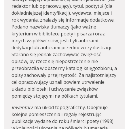
redaktor lub opracowujący), tytuł, podtytuł (dla
dokładniejszej identyfikacji), wydawca, miejsce i
rok wydania, znalazły się informacje dodatkowe.
Podano nazwiska tłumaczy (jako ważne
kryterium w bibliotece poety i pisarza) oraz
innych współtwórców, jeśli byli autorami
dedykacji lub autorami przedmów czy ilustracji.
Starano się jednak zachowywać zwięzłość
opisów, by rzecz się niepostrzeżenie nie
przeobraziła w obszerny katalog księgozbioru, a
opisy zachowały przejrzystość. Za najistotniejszy
cel opracowujący uznali bowiem utrwalenie
układu biblioteki i uchwycenie związków
pomiędzy stojącymi na półkach tytułami.
Inwentarz
ma układ topograficzny. Obejmuje
kolejne pomieszczenia i regały rejestrując
publikacje wydane do roku śmierci poety (1998)
w kolejności ułożenia na półkach. Numeracja