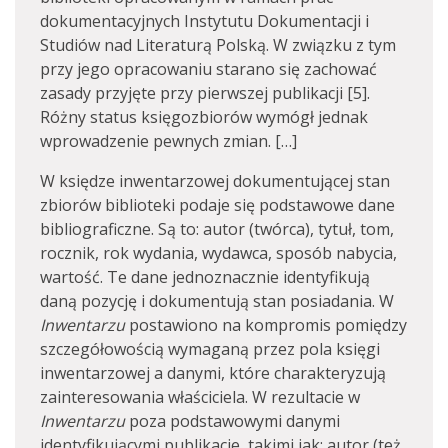
dokumentacyjnych Instytutu Dokumentacji i
Studiów nad Literaturą Polską. W związku z tym
przy jego opracowaniu starano się zachować
zasady przyjęte przy pierwszej publikacji [5].
Różny status księgozbiorów wymógł jednak
wprowadzenie pewnych zmian. […]
W księdze inwentarzowej dokumentującej stan
zbiorów biblioteki podaje się podstawowe dane
bibliograficzne. Są to: autor (twórca), tytuł, tom,
rocznik, rok wydania, wydawca, sposób nabycia,
wartość. Te dane jednoznacznie identyfikują
daną pozycję i dokumentują stan posiadania. W
Inwentarzu
postawiono na kompromis pomiędzy
szczegółowością wymaganą przez pola księgi
inwentarzowej a danymi, które charakteryzują
zainteresowania właściciela. W rezultacie w
Inwentarzu
poza podstawowymi danymi
identyfikującymi publikacje, takimi jak: autor (też