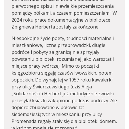
pierwotnego spisu i niewielkie przemieszczenia
pomiędzy półkami, a czasem pomieszczeniami. W
2024 roku prace dokumentacyjne w bibliotece
Zbigniewa Herberta zostały zakończone.
Niespokojne życie poety, trudności materialne i
mieszkaniowe, liczne przeprowadzki, długie
podróże i pobyty za granicą nie sprzyjały
powstaniu biblioteki rozumianej jako warsztat i
miejsce pracy twórczej. Mimo to początki
księgozbioru sięgają czasów lwowskich, potem
sopockich. Do wynajętej w 1957 roku kawalerki
przy ulicy Świerczewskiego (dziś Aleja
„Solidarności”) Herbert już metodycznie zwoził i
przesyłał książki zakupione podczas podróży. Ale
dopiero zbudowane w połowie lat
siedemdziesiątych w mieszkaniu przy ulicy
Promenada regały stały się dla biblioteki domem,
w którym mogła się rozrosnąć.