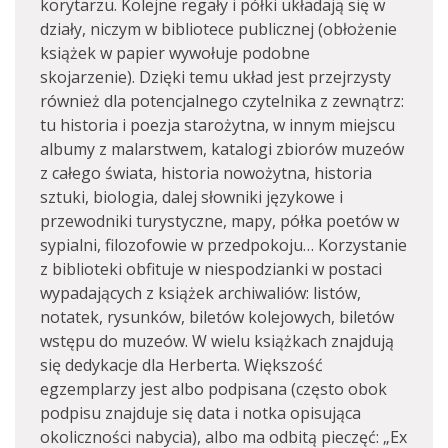
korytarzu. Kolejne regały i półki układają się w
działy, niczym w bibliotece publicznej (obłożenie
książek w papier wywołuje podobne
skojarzenie). Dzięki temu układ jest przejrzysty
również dla potencjalnego czytelnika z zewnątrz:
tu historia i poezja starożytna, w innym miejscu
albumy z malarstwem, katalogi zbiorów muzeów
z całego świata, historia nowożytna, historia
sztuki, biologia, dalej słowniki językowe i
przewodniki turystyczne, mapy, półka poetów w
sypialni, filozofowie w przedpokoju… Korzystanie
z biblioteki obfituje w niespodzianki w postaci
wypadających z książek archiwaliów: listów,
notatek, rysunków, biletów kolejowych, biletów
wstępu do muzeów. W wielu książkach znajdują
się dedykacje dla Herberta. Większość
egzemplarzy jest albo podpisana (często obok
podpisu znajduje się data i notka opisująca
okoliczności nabycia), albo ma odbitą pieczęć: „Ex