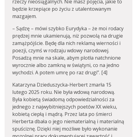
rzeczy nieosiągalnych. Nie masz pojęcia, jakie to
będzie krzepiące po życiu z utalentowanym
mazgajem.
– Sądzę – mówi szybko Eurydyka – że moi rodacy
prędzej mnie ukamienują, niż pozwolą na drugie
zamążpójście. Będę dla nich reklamą wierności i
poezji, czymś w rodzaju wdowy narodowej.
Posadzą mnie na skale, abym plotła natchnione
wyrocznie albo zamkną w świątyni, co na jedno
wychodzi. A potem umrę po raz drugi”. [4]
Katarzyna Dzieduszycka-Herbert zmarła 15
lutego 2025 roku. Nie była wdową narodową.
Była kobietą świadomą odpowiedzialności za
jednego z najwybitniejszych poetów XX wieku,
kobietą ciepłą i mądrą. Przez lata po śmierci
Herberta dbała o jego niematerialną i materialną
spuściznę. Dzięki niej możliwe było wykonanie
mozolnej pracy dokumentującej zawartość i