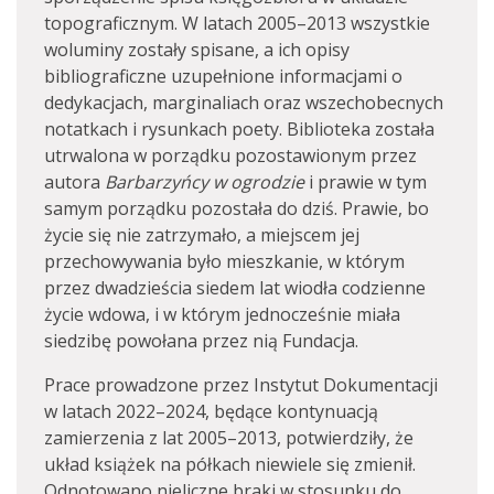
topograficznym. W latach 2005–2013 wszystkie
woluminy zostały spisane, a ich opisy
bibliograficzne uzupełnione informacjami o
dedykacjach, marginaliach oraz wszechobecnych
notatkach i rysunkach poety. Biblioteka została
utrwalona w porządku pozostawionym przez
autora
Barbarzyńcy w ogrodzie
i prawie w tym
samym porządku pozostała do dziś. Prawie, bo
życie się nie zatrzymało, a miejscem jej
przechowywania było mieszkanie, w którym
przez dwadzieścia siedem lat wiodła codzienne
życie wdowa, i w którym jednocześnie miała
siedzibę powołana przez nią Fundacja.
Prace prowadzone przez Instytut Dokumentacji
w latach 2022–2024, będące kontynuacją
zamierzenia z lat 2005–2013, potwierdziły, że
układ książek na półkach niewiele się zmienił.
Odnotowano nieliczne braki w stosunku do