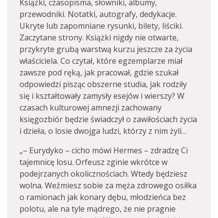
Książki, czasopisma, słowniki, albumy,
przewodniki. Notatki, autografy, dedykacje.
Ukryte lub zapomniane rysunki, bilety, liściki.
Zaczytane strony. Książki nigdy nie otwarte,
przykryte grubą warstwą kurzu jeszcze za życia
właściciela. Co czytał, które egzemplarze miał
zawsze pod ręką, jak pracował, gdzie szukał
odpowiedzi pisząc obszerne studia, jak rodziły
się i kształtowały zamysły esejów i wierszy? W
czasach kulturowej amnezji zachowany
księgozbiór będzie świadczył o zawiłościach życia
i dzieła, o losie dwojga ludzi, którzy z nim żyli…
„– Eurydyko – cicho mówi Hermes – zdradzę Ci
tajemnicę losu. Orfeusz zginie wkrótce w
podejrzanych okolicznościach. Wtedy będziesz
wolna. Weźmiesz sobie za męża zdrowego osiłka
o ramionach jak konary dębu, młodzieńca bez
polotu, ale na tyle mądrego, że nie pragnie