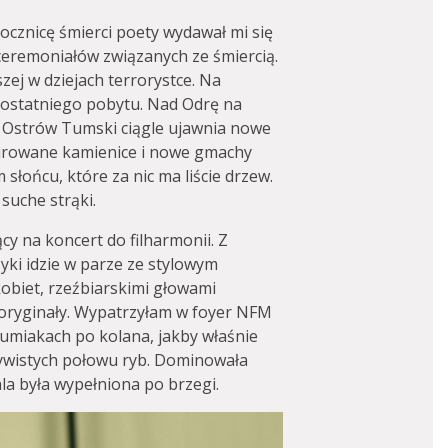
ocznicę śmierci poety wydawał mi się
 ceremoniałów związanych ze śmiercią.
szej w dziejach terrorystce. Na
ostatniego pobytu. Nad Odrę na
ć Ostrów Tumski ciągle ujawnia nowe
aurowane kamienice i nowe gmachy
słońcu, które za nic ma liście drzew.
 suche strąki.
y na koncert do filharmonii. Z
ki idzie w parze ze stylowym
obiet, rzeźbiarskimi głowami
ż oryginały. Wypatrzyłam w foyer NFM
gumiakach po kolana, jakby właśnie
ywistych połowu ryb. Dominowała
ala była wypełniona po brzegi.