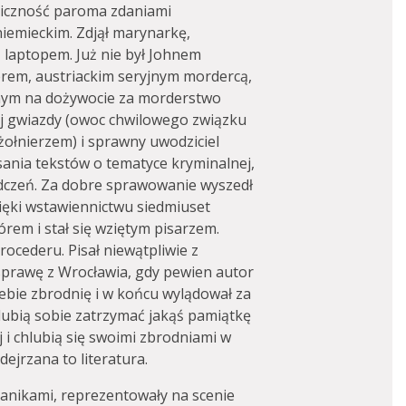
liczność paroma zdaniami
iemieckim. Zdjął marynarkę,
z laptopem. Już nie był Johnem
rem, austriackim seryjnym mordercą,
anym na dożywocie za morderstwo
ej gwiazdy (owoc chwilowego związku
żołnierzem) i sprawny uwodziciel
sania tekstów o tematyce kryminalnej,
adczeń. Za dobre sprawowanie wyszedł
zięki wstawiennictwu siedmiuset
órem i stał się wziętym pisarzem.
ocederu. Pisał niewątpliwie z
sprawę z Wrocławia, gdy pewien autor
iebie zbrodnię i w końcu wylądował za
 lubią sobie zatrzymać jakąś pamiątkę
j i chlubią się swoimi zbrodniami w
ejrzana to literatura.
tanikami, reprezentowały na scenie