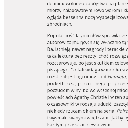
do mimowolnego zabójstwa na planie 
mierzy naładowanym rewolwerem i kła
ogląda bezsenną nocą wyspecjalizow
zbrodniach.
Popularność kryminałów sprawiła, że
autorów zajmujących się wyłącznie tą 
Ba, istnieją nawet nagrody literackie 
taka lektura bez reszty, choć rozwiąza
rozczarowuje, bo jest skutkiem celow
piszącego. Co tak wciąga w morderstw
rozstrzał jest ogromny – od
Hamleta
,
pocketbooka, porzuconego po przecz
poczuciem winy, bo we wczesnej młodo
powieściach Agathy Christie i w ten 
o czasowniki w rodzaju udusić, zasztyle
niekiedy rzucam okiem na serial
Poiro
i wysmakowanymi wnętrzami. Jakby by
każdym przekazie newsowym.