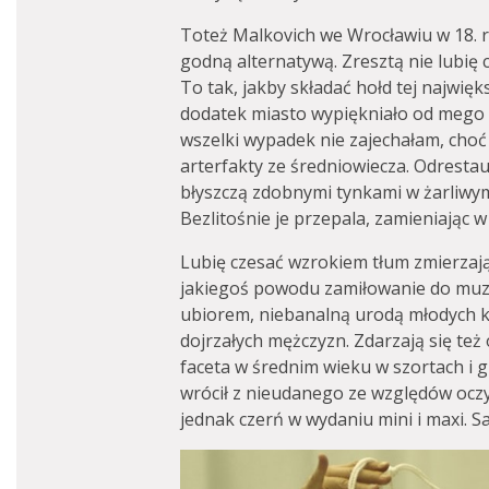
Toteż Malkovich we Wrocławiu w 18. r
godną alternatywą. Zresztą nie lubię
To tak, jakby składać hołd tej najwięk
dodatek miasto wypiękniało od mego 
wszelki wypadek nie zajechałam, cho
arterfakty ze średniowiecza. Odrest
błyszczą zdobnymi tynkami w żarliwym 
Bezlitośnie je przepala, zamieniając w
Lubię czesać wzrokiem tłum zmierzając
jakiegoś powodu zamiłowanie do muzy
ubiorem, niebanalną urodą młodych k
dojrzałych mężczyzn. Zdarzają się te
faceta w średnim wieku w szortach i 
wrócił z nieudanego ze względów ocz
jednak czerń w wydaniu mini i maxi. S