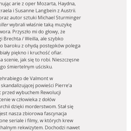
nując arie z oper Mozarta, Haydna,
zraela i Susanne Langbein z Austrii.
oraz autor sztuki Michael Sturminger
iller
wybrali właśnie taką muzykę
wora. Przyszło mi do głowy, że
i Brechta / Weilla, ale szybko
ego baroku z ohydą postępków polega
iały piękno i kruchość ofiar.
scenie, jak się to robi. Nieszczęsne
ego śmiertelnym uścisku.
cehrabiego de Valmont w
 skandalizującej powieści Pierre’a
at przed wybuchem Rewolucji
scenie w człowieka z dołów
chii dzięki morderstwom. Stał się
 jest nasza zbiorowa fascynacja
ne seriale i filmy, w których krew
nachalnym rekwizytem. Dochodzi nawet