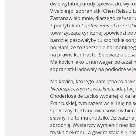
dwie wybitnej urody śpiewaczki, wyko
Vivaldiego, sopranistki Chen Reiss z I
Zastanawiało mnie, dlaczego reżyser 
z podtytułem
Confessions of a serial k
towarzyszącą cynicznej spowiedzi pot
bardziej pasowałyby tu szorstkie song
pojęłam, że to zderzenie harmonijn
na prawie kontrastu. Śpiewaczki uosab
Malkovich jako Unterweger pokazał na 
sopranistki lądowały na podłodze w j
Malkovich, którego pamiętna rola wi
Niebezpiecznych związkach,
adaptacji
Choderlosa de Laclos wydanej kilka l
Francuskiej, tym razem wcielił się na 
społecznych, który awansował w hierar
sławny, i o to mu chodziło. Dziwaczna
zbrodnią. Wystarczy wymienić niezliczo
tryska z ekranu, a giwera stała się 