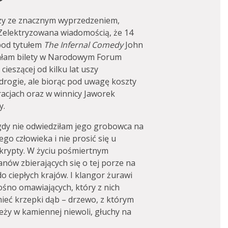
czy ze znacznym wyprzedzeniem,
 Zelektryzowana wiadomością, że 14
pod tytułem
The Infernal Comedy
John
ałam bilety w Narodowym Forum
cieszącej od kilku lat uszy
 drogie, ale biorąc pod uwagę koszty
racjach oraz w winnicy Jaworek
y.
igdy nie odwiedziłam jego grobowca na
go człowieka i nie prosić się u
krypty. W życiu pośmiertnym
nów zbierających się o tej porze na
do ciepłych krajów. I klangor żurawi
ośno omawiających, który z nich
mieć krzepki dąb – drzewo, z którym
leży w kamiennej niewoli, głuchy na