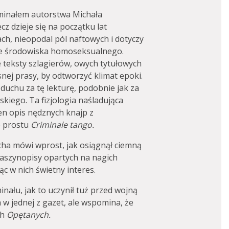
yminałem autorstwa Michała
cz dzieje się na początku lat
ch, nieopodal pól naftowych i dotyczy
ze środowiska homoseksualnego.
e teksty szlagierów, owych tytułowych
nej prasy, by odtworzyć klimat epoki.
w duchu za tę lekturę, podobnie jak za
kiego. Ta fizjologia naśladująca
ten opis nędznych knajp z
o prostu
Criminale tango.
cha mówi wprost, jak osiągnął ciemną
maszynopisy opartych na nagich
ąc w nich świetny interes.
inału, jak to uczynił tuż przed wojną
w jednej z gazet, ale wspomina, że
ch
Opętanych.