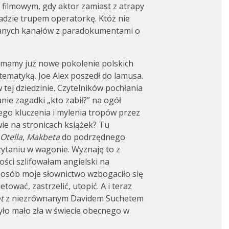
filmowym, gdy aktor zamiast z atrapy
dzie trupem operatorkę. Któż nie
anych kanałów z paradokumentami o
 mamy już nowe pokolenie polskich
tematyką. Joe Alex poszedł do lamusa.
w tej dziedzinie. Czytelników pochłania
nie zagadki „kto zabił?” na ogół
ego kluczenia i mylenia tropów przez
ie na stronicach książek? Tu
Otella
,
Makbeta
do podrzędnego
ytaniu w wagonie. Wyznaję to z
ści szlifowałam angielski na
sposób moje słownictwo wzbogaciło się
tować, zastrzelić, utopić. A i teraz
t
z niezrównanym Davidem Suchetem
ło mało zła w świecie obecnego w