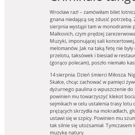
Wrocław raz! – zamówiłam bilet lotni
gnana niedającą się zdusić potrzebą.
sierpnia wystąpi tam w monodramie 
Malkovich, czym prędzej zarezerwow
Muzyki, imponującej sali koncertowej, 
melomanów. Jak na taką fetę nie były
przelotu, taksówek i biesiad w restau
(gorąco polecam), poszło niemało kas
14 sierpnia. Dzień śmierci Miłosza. N
Skałce, chcąc zachować w pamięci żywe
dyżurnego paulina o wpuszczenie do 
powinien mu towarzyszyć klekot bocia
sejmikach w celu ustalenia trasy lotu 
prężących skrzydła na mokradłach, gł
ustawi się w szpicy. Powinien mu szu
tak silnie się utożsamiał. Tymczasem 
muzykę natury.