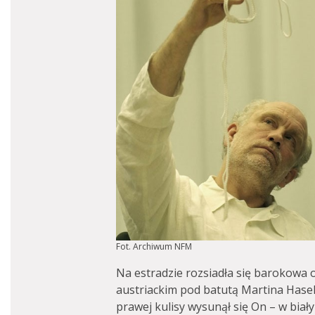
Fot. Archiwum NFM
Na estradzie rozsiadła się barokowa o
austriackim pod batutą Martina Hase
prawej kulisy wysunął się On – w biał