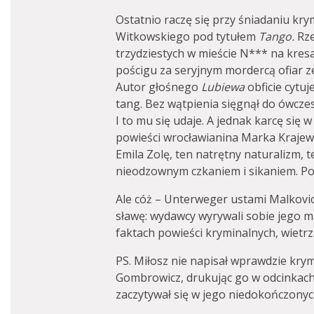
Ostatnio raczę się przy śniadaniu kr
Witkowskiego pod tytułem
Tango.
Rze
trzydziestych w mieście N*** na kresa
pościgu za seryjnym mordercą ofiar 
Autor głośnego
Lubiewa
obficie cytuj
tang. Bez wątpienia sięgnął do ówczes
I to mu się udaje. A jednak karcę się 
powieści wrocławianina Marka Krajews
Emila Zolę, ten natrętny naturalizm, 
nieodzownym czkaniem i sikaniem. P
Ale cóż – Unterweger ustami Malkovi
sławę: wydawcy wyrywali sobie jego 
faktach powieści kryminalnych, wietrz
PS. Miłosz nie napisał wprawdzie krym
Gombrowicz, drukując go w odcinkach 
zaczytywał się w jego niedokończony