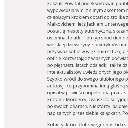
koszuli. Powitał podekscytowaną pub
wypowiedzianymi z silnym akcentem n
człapiącym krokiem dotarł do stolika 
Malkovichem, lecz Jackiem Unterwege
postacią niestety autentyczną, skaz
osiemnastolatki. Ten typ spod ciemn
wiejskiej dziewczyny z amerykańskim 
przyswoił sobie w więzieniu sztukę pi
obficie korzystając z własnych doświ
po piętnastu latach odsiadki, także d
intelektualistów uwiedzionych jego pi
Szybko wrócił do swego ulubionego pr
autopsji, co przypomina inną głośną 
opisał w powieści popełnioną przez s
kratami. Mordercy, zwłaszcza seryjni,
po swoich ofiarach. Niektórzy idą dale
napisanych przez siebie książkach. Pod
Kobiety, które Unterweger dusił ich s