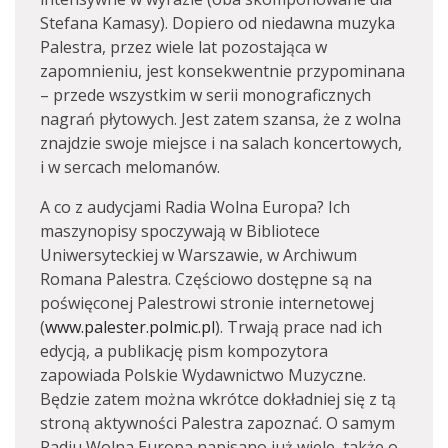
Stefana Kamasy). Dopiero od niedawna muzyka
Palestra, przez wiele lat pozostająca w
zapomnieniu, jest konsekwentnie przypominana
– przede wszystkim w serii monograficznych
nagrań płytowych. Jest zatem szansa, że z wolna
znajdzie swoje miejsce i na salach koncertowych,
i w sercach melomanów.
A co z audycjami Radia Wolna Europa? Ich
maszynopisy spoczywają w Bibliotece
Uniwersyteckiej w Warszawie, w Archiwum
Romana Palestra. Częściowo dostępne są na
poświęconej Palestrowi stronie internetowej
(
www.palester.polmic.pl
). Trwają prace nad ich
edycją, a publikację pism kompozytora
zapowiada Polskie Wydawnictwo Muzyczne.
Będzie zatem można wkrótce dokładniej się z tą
stroną aktywności Palestra zapoznać. O samym
Radiu Wolna Europa napisano już wiele, także o