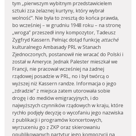
tym „pierwszym wybitnym przedstawicielem
sztuki zza żelaznej kurtyny, który wybrał
wolność”. Nie była to zresztą do końca prawda,
bo wcześniej – w grudniu 1948 roku – na stronę
„wroga” przeszedł inny kompozytor, Tadeusz
Zygfryd Kassern. Pełniąc dotąd funkcję
attaché
kulturalnego Ambasady PRL w Stanach
Zjednoczonych, postanowił nie wracać do Polski i
został w Ameryce. Jednak Palester mieszkał we
Francji, nie pracował wcześniej na żadnej
rządowej posadzie w PRL, no i był twórcą o
wyższej niż Kassern randze. Informacja o jego
„zdradzie” z miejsca zatem utorowała sobie
drogę i do mediów emigracyjnych, i do
najwyższych czynników rządowych w kraju, które
rychło podjęły decyzję o wycofaniu jego nazwiska
z publikacji i programów koncertowych,
wyrzuceniu go z ZKP oraz skierowaniu
opublikowanych partytur jego kompozycji na