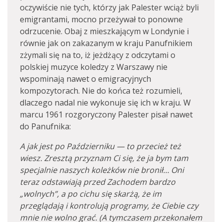
oczywiście nie tych, którzy jak Palester wciąż byli
emigrantami, mocno przeżywał to ponowne
odrzucenie. Obaj z mieszkającym w Londynie i
równie jak on zakazanym w kraju Panufnikiem
zżymali się na to, iż jeżdżący z odczytami o
polskiej muzyce koledzy z Warszawy nie
wspominają nawet o emigracyjnych
kompozytorach. Nie do końca też rozumieli,
dlaczego nadal nie wykonuje się ich w kraju. W
marcu 1961 rozgoryczony Palester pisał nawet
do Panufnika:
A jak jest po Październiku — to przecież też
wiesz. Zresztą przyznam Ci się, że ja bym tam
specjalnie naszych koleżków nie bronił… Oni
teraz odstawiają przed Zachodem bardzo
„wolnych”, a po cichu się skarżą, że im
przeglądają i kontrolują programy, że Ciebie czy
mnie nie wolno grać. (A tymczasem przekonałem