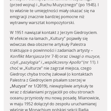
(przed wojną) i „Ruchu Muzycznego” (po 1945). I
to właśnie te umiejętności miały okazać się na
emigracji znacznie bardziej pomocne niż
wytrawny warsztat kompozytorski.
W 1951 nawiązał kontakt z Jerzym Giedroyciem.
W efekcie na łamach „Kultury” pojawiły się
wówczas dwa obszerne artykuły Palestra
traktujące o powinności i zadaniach artysty –
Konflikt Marsjasza
(nr 7-8) oraz
Uwagi o muzyce,
czyli „pazylogia” i „współczesny Apollo”
(nr 11). I
choć w „Kulturze” nie zagrzał miejsca, czego
Giedroyc chyba trochę żałował (o kontaktach
Palestra z Giedroyciem pisałam szerzej w
„Muzyce” nr 1/2019
), niewątpliwie artykuły te
wraz z działaniami przyjaciół po obu stronach
oceanu przyniosły mu nową posadę. Mianowicie,
w maju 1952 dołączył do zespołu uruchamianej
właśnie w Monachium polskiej sekcji Radia