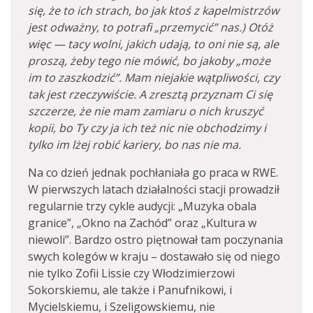
się, że to ich strach, bo jak ktoś z kapelmistrzów
jest odważny, to potrafi „przemycić” nas.) Otóż
więc — tacy wolni, jakich udają, to oni nie są, ale
proszą, żeby tego nie mówić, bo jakoby „może
im to zaszkodzić”. Mam niejakie wątpliwości, czy
tak jest rzeczywiście. A zresztą przyznam Ci się
szczerze, że nie mam zamiaru o nich kruszyć
kopii, bo Ty czy ja ich też nic nie obchodzimy i
tylko im lżej robić kariery, bo nas nie ma.
Na co dzień jednak pochłaniała go praca w RWE.
W pierwszych latach działalności stacji prowadził
regularnie trzy cykle audycji: „Muzyka obala
granice”, „Okno na Zachód” oraz „Kultura w
niewoli”. Bardzo ostro piętnował tam poczynania
swych kolegów w kraju – dostawało się od niego
nie tylko Zofii Lissie czy Włodzimierzowi
Sokorskiemu, ale także i Panufnikowi, i
Mycielskiemu, i Szeligowskiemu, nie