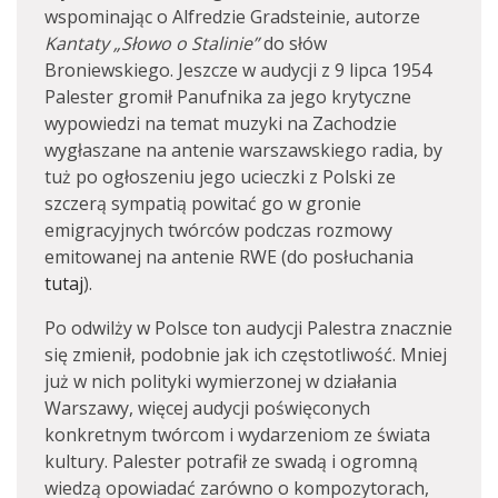
wspominając o Alfredzie Gradsteinie, autorze
Kantaty „Słowo o Stalinie”
do słów
Broniewskiego. Jeszcze w audycji z 9 lipca 1954
Palester gromił Panufnika za jego krytyczne
wypowiedzi na temat muzyki na Zachodzie
wygłaszane na antenie warszawskiego radia, by
tuż po ogłoszeniu jego ucieczki z Polski ze
szczerą sympatią powitać go w gronie
emigracyjnych twórców podczas rozmowy
emitowanej na antenie RWE (do posłuchania
tutaj
).
Po odwilży w Polsce ton audycji Palestra znacznie
się zmienił, podobnie jak ich częstotliwość. Mniej
już w nich polityki wymierzonej w działania
Warszawy, więcej audycji poświęconych
konkretnym twórcom i wydarzeniom ze świata
kultury. Palester potrafił ze swadą i ogromną
wiedzą opowiadać zarówno o kompozytorach,