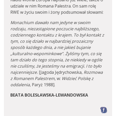
udziale w nim Romana Palestra. On sam rolę
RWE w życiu swoim i żony podsumował słowami:
Monachium dawało nam jedyne w swoim
rodzaju, niezastąpione poczucie najbliższego,
codziennego kontaktu z krajem. To był kontakt z
tym, co się działo w najbardziej prozaiczny
sposób każdego dnia, a nie jakieś bujanie
„kulturalno-wspominkowe”. Żyliśmy tym, co się
tam działo do tego stopnia, że niekiedy w ogóle
nie czuliśmy, że jesteśmy na emigracji. I to było
najcenniejsze.
[Jagoda Jędrychowska,
Rozmowa
z Romanem Palestrem
, w:
Widzieć Polskę z
oddalenia
, Paryż 1988].
BEATA BOLESŁAWSKA-LEWANDOWSKA
F