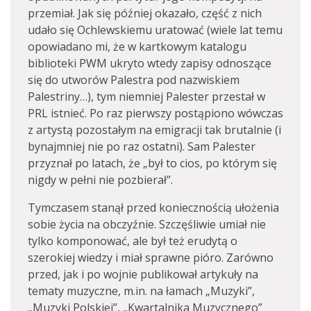
przemiał. Jak się później okazało, część z nich
udało się Ochlewskiemu uratować (wiele lat temu
opowiadano mi, że w kartkowym katalogu
biblioteki PWM ukryto wtedy zapisy odnoszące
się do utworów Palestra pod nazwiskiem
Palestriny…), tym niemniej Palester przestał w
PRL istnieć. Po raz pierwszy postąpiono wówczas
z artystą pozostałym na emigracji tak brutalnie (i
bynajmniej nie po raz ostatni). Sam Palester
przyznał po latach, że „był to cios, po którym się
nigdy w pełni nie pozbierał”.
Tymczasem stanął przed koniecznością ułożenia
sobie życia na obczyźnie. Szczęśliwie umiał nie
tylko komponować, ale był też erudytą o
szerokiej wiedzy i miał sprawne pióro. Zarówno
przed, jak i po wojnie publikował artykuły na
tematy muzyczne, m.in. na łamach „Muzyki”,
„Muzyki Polskiej”, „Kwartalnika Muzycznego”