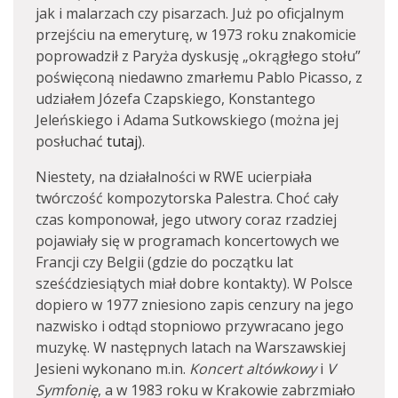
jak i malarzach czy pisarzach. Już po oficjalnym
przejściu na emeryturę, w 1973 roku znakomicie
poprowadził z Paryża dyskusję „okrągłego stołu”
poświęconą niedawno zmarłemu Pablo Picasso, z
udziałem Józefa Czapskiego, Konstantego
Jeleńskiego i Adama Sutkowskiego (można jej
posłuchać
tutaj
).
Niestety, na działalności w RWE ucierpiała
twórczość kompozytorska Palestra. Choć cały
czas komponował, jego utwory coraz rzadziej
pojawiały się w programach koncertowych we
Francji czy Belgii (gdzie do początku lat
sześćdziesiątych miał dobre kontakty). W Polsce
dopiero w 1977 zniesiono zapis cenzury na jego
nazwisko i odtąd stopniowo przywracano jego
muzykę. W następnych latach na Warszawskiej
Jesieni wykonano m.in.
Koncert altówkowy
i
V
Symfonię
, a w 1983 roku w Krakowie zabrzmiało