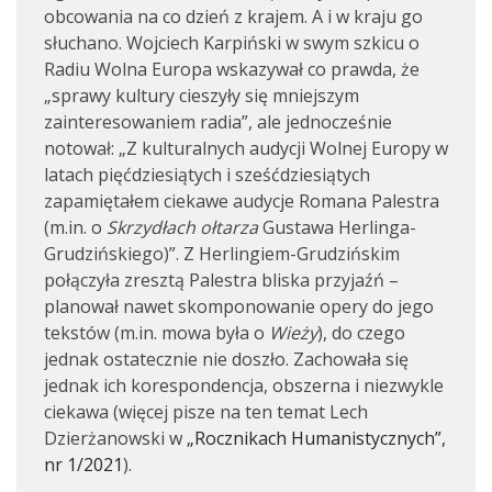
obcowania na co dzień z krajem. A i w kraju go
słuchano. Wojciech Karpiński w swym szkicu o
Radiu Wolna Europa wskazywał co prawda, że
„sprawy kultury cieszyły się mniejszym
zainteresowaniem radia”, ale jednocześnie
notował: „Z kulturalnych audycji Wolnej Europy w
latach pięćdziesiątych i sześćdziesiątych
zapamiętałem ciekawe audycje Romana Palestra
(m.in. o
Skrzydłach ołtarza
Gustawa Herlinga-
Grudzińskiego)”. Z Herlingiem-Grudzińskim
połączyła zresztą Palestra bliska przyjaźń –
planował nawet skomponowanie opery do jego
tekstów (m.in. mowa była o
Wieży
), do czego
jednak ostatecznie nie doszło. Zachowała się
jednak ich korespondencja, obszerna i niezwykle
ciekawa (więcej pisze na ten temat Lech
Dzierżanowski w
„Rocznikach Humanistycznych”,
nr 1/2021
).