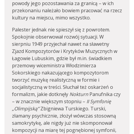
powody jego pozostawania za granicą – w ich
przekonaniu należało bowiem pracować na rzecz
kultury na miejscu, mimo wszystko.
Palester jednak nie spieszył się z powrotem.
Spokojnie obserwował rozwój sytuacji. W
sierpniu 1949 przyjechał nawet na sławetny
Zjazd Kompozytorów i Krytyków Muzycznych w
Łagowie Lubuskim, gdzie był m.in. świadkiem
przemowy wiceministra Włodzimierza
Sokorskiego nakazującego kompozytorom
tworzyć muzykę realistyczną w formie i
socjalistyczną w treści. Słuchał też oskarżeń o
formalizm, jakie dotknęły
Nokturn
Panufnika czy
– w znacznie większym stopniu –
II Symfonię
„Olimpijską”
Zbigniewa Turskiego. Turski,
złamany psychicznie, złożył wówczas stosowną
samokrytykę, ale nigdy już nie skomponował
kompozycji na miarę tej pognębionej symfonii,