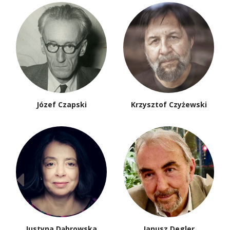
Józef Czapski
Krzysztof Czyżewski
Justyna Dąbrowska
Janusz Degler