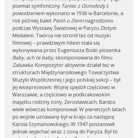
poemat symfoniczny
Taniec z Osmołody
z
powodzeniem wykonano w 1936 w Barcelonie, a
rok później balet
Pieśń o Ziemi
nagrodzono
podczas Wystawy Światowej w Paryżu Złotym
Medalem. Twórca nie stronił też od muzyki
filmowej – prawdziwym hitem stała się
wykonywana przez Eugeniusza Bodo piosenka
Baby, ach te baby
, skomponowana do filmu
Zabawka
. Kompozytor aktywnie działał też w
strukturach Międzynarodowego Towarzystwa
Muzyki Współczesnej i jego polskiej sekcji – był
jej wiceprezesem. Wojnę spędził częściowo w
Warszawie, a częściowo w podkrakowskim
majątku rodziny żony, Żerosławicach. Bardzo
wiele wówczas komponował. W pierwszych latach
po wojnie uznawany był w kraju za następcę
Karola Szymanowskiego. W 1947 postanowił
jednak wyjechać wraz z żoną do Paryża. Był to