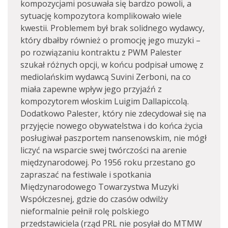
kompozycjami posuwała się bardzo powoli, a
sytuację kompozytora komplikowało wiele
kwestii. Problemem był brak solidnego wydawcy,
który dbałby również o promocję jego muzyki –
po rozwiązaniu kontraktu z PWM Palester
szukał różnych opcji, w końcu podpisał umowę z
mediolańskim wydawcą Suvini Zerboni, na co
miała zapewne wpływ jego przyjaźń z
kompozytorem włoskim Luigim Dallapiccolą.
Dodatkowo Palester, który nie zdecydował się na
przyjęcie nowego obywatelstwa i do końca życia
posługiwał paszportem nansenowskim, nie mógł
liczyć na wsparcie swej twórczości na arenie
międzynarodowej. Po 1956 roku przestano go
zapraszać na festiwale i spotkania
Międzynarodowego Towarzystwa Muzyki
Współczesnej, gdzie do czasów odwilży
nieformalnie pełnił rolę polskiego
przedstawiciela (rząd PRL nie posyłał do MTMW