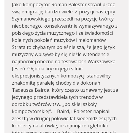
Jako kompozytor Roman Palester stracił przez
swą emigrację bardzo wiele. Z pozycji następcy
Szymanowskiego przeszedł na pozycję twórcy
nieobecnego, konsekwentnie wymazywanego z
polskiego życia muzycznego i ze świadomości
kolejnych pokoleń muzyków i melomanów.
Strata to chyba tym boleśniejsza, że jego język
muzyczny wpisywałby się nieźle w tendencje
najmocniej obecne na festiwalach Warszawska
Jesień. Głęboki liryzm jego silnie
ekspresjonistycznych kompozycji stanowiłby
znakomitą paralelę choćby dla dokonań
Tadeusza Bairda, który często uznawany jest za
jedynego przedstawiciela tych trendów w
dorobku twórców tzw. „polskiej szkoły
kompozytorskiej”. I Baird, i Palester napisali
zresztą w drugiej połowie lat siedemdziesiątych
koncerty na altówkę, przejmujące i głęboko
intensywne w wyrazie (oba skomponowane dla