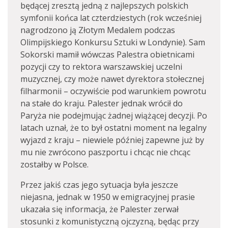
będącej zresztą jedną z najlepszych polskich
symfonii końca lat czterdziestych (rok wcześniej
nagrodzono ją Złotym Medalem podczas
Olimpijskiego Konkursu Sztuki w Londynie). Sam
Sokorski mamił wówczas Palestra obietnicami
pozycji czy to rektora warszawskiej uczelni
muzycznej, czy może nawet dyrektora stołecznej
filharmonii – oczywiście pod warunkiem powrotu
na stałe do kraju. Palester jednak wrócił do
Paryża nie podejmując żadnej wiążącej decyzji. Po
latach uznał, że to był ostatni moment na legalny
wyjazd z kraju – niewiele później zapewne już by
mu nie zwrócono paszportu i chcąc nie chcąc
zostałby w Polsce.
Przez jakiś czas jego sytuacja była jeszcze
niejasna, jednak w 1950 w emigracyjnej prasie
ukazała się informacja, że Palester zerwał
stosunki z komunistyczną ojczyzną, będąc przy