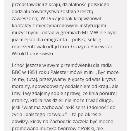
przedstawicieli z kraju, działalność polskiego
oddziału towarzystwa została zresztą
zawieszona). W 1957 jednak kraj wznowił
kontakty z międzynarodowymi instytucjami
muzycznymi i odtąd w gremiach MTMW nie było
już miejsca dla emigranta – polską sekcję
reprezentowali odtąd m.in. Grażyna Bacewicz i
Witold Lutosławski.
I choć jeszcze w swym przemówieniu dla radia
BBC w 1951 roku Palester mówił m.in.: „Być może
że my, tutaj, przeżywamy głębszy od was kryzys
moralny, spowodowany oddaleniem od kraju, ale
i my, i wy zdajemy sobie sprawę, że linia ponurej
granicy, która nas dzieli nie może trwać długo,
jeśli świat ma zachować jakiś sens i zdolność do
życia i dalszego rozwoju.” – to po okresie
odwilży, kiedy na Zachodzie zaczęła być mocno
promowana muzyka twórców z Polski, ale