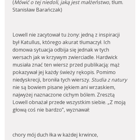
(
Mówić o tej niedoli, jaką jest małżeństwo
, tłum.
Stanisław Barańczak)
Lowell nie zacytował tu żony: jedną z inspiracji
był Katullus, którego akurat tłumaczył. Ich
domowa sytuacja odbija się jednak w tych
wersach jak w krzywym zwierciadle. Hardwick
musiała znać ten wiersz przed publikacją: mąż
pokazywał jej każdy świeży rękopis. Pomimo
niedyskrecji, broniła tych wierszy.
Studia z natury
nie są bowiem pisane jękiem ani wrzaskiem,
najwyżej naznaczone cichym bólem. Zresztą
Lowell obnażał przede wszystkim siebie. „Z moją
głową coś nie bardzo”, wyznawał:
chory mój duch łka w każdej krwince,