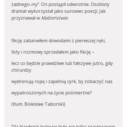
żadnego
my
”. On postąpił odwrotnie. Osobisty
dramat wykorzystał jako surowiec poezji. Jak
przyznawał w
Małżeństwie
:
fikcję zabarwiłem dowodami z pierwszej ręki,
listy i rozmowy sprzedałem jako fikcję –
lecz co będzie prawdziwe lub fałszywe jutro, gdy
chirurdzy
wydrenują ropę i zapełnią cyrk, by zobaczyć nas
wypatroszonych na życie pośmiertne?
(tłum. Bolesław Taborski)
Dla Hardwick bolesne było nie tylko przytoczenie