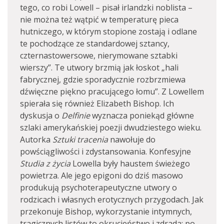
tego, co robi Lowell – pisał irlandzki noblista –
nie można też wątpić w temperaturę pieca
hutniczego, w którym stopione zostają i odlane
te pochodzące ze standardowej sztancy,
czternastowersowe, nierymowane sztabki
wierszy”. Te utwory brzmią jak łoskot „hali
fabrycznej, gdzie sporadycznie rozbrzmiewa
dźwięczne piękno pracującego łomu”. Z Lowellem
spierała się również Elizabeth Bishop. Ich
dyskusja o
Delfinie
wyznacza poniekąd główne
szlaki amerykańskiej poezji dwudziestego wieku.
Autorka
Sztuki tracenia
nawołuje do
powściągliwości i zdystansowania. Konfesyjne
Studia z życia
Lowella były haustem świeżego
powietrza. Ale jego epigoni do dziś masowo
produkują psychoterapeutyczne utwory o
rodzicach i własnych erotycznych przygodach. Jak
przekonuje Bishop, wykorzystanie intymnych,
tragicznych listów to okrucieństwo i zdrada: po