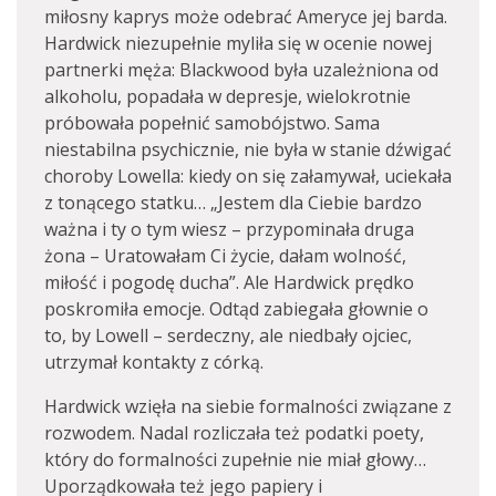
miłosny kaprys może odebrać Ameryce jej barda.
Hardwick niezupełnie myliła się w ocenie nowej
partnerki męża: Blackwood była uzależniona od
alkoholu, popadała w depresje, wielokrotnie
próbowała popełnić samobójstwo. Sama
niestabilna psychicznie, nie była w stanie dźwigać
choroby Lowella: kiedy on się załamywał, uciekała
z tonącego statku… „Jestem dla Ciebie bardzo
ważna i ty o tym wiesz – przypominała druga
żona – Uratowałam Ci życie, dałam wolność,
miłość i pogodę ducha”. Ale Hardwick prędko
poskromiła emocje. Odtąd zabiegała głownie o
to, by Lowell – serdeczny, ale niedbały ojciec,
utrzymał kontakty z córką.
Hardwick wzięła na siebie formalności związane z
rozwodem. Nadal rozliczała też podatki poety,
który do formalności zupełnie nie miał głowy…
Uporządkowała też jego papiery i