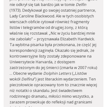
nie odkrył się tak bardzo jak w tomie
Delfin
(1973). Dedykował go swojej ostatniej partnerce,
Lady Caroline Blackwood. Ale w tych osobistych
wierszach obficie cytował również fragmenty
listów i telegramów od drugiej żony, z którą
właśnie się rozstawał. „Nic w życiu bardziej mnie
nie zabolało” – przyznawała Elizabeth Hardwick.
Ta wybitna pisarka była przekonana, że część jej
korespondencji zaginęła. Okazało się jednak, że
kontrowersyjne listy zostały zdeponowane na
Uniwersytecie Harvarda, z dostępem
zastrzeżonym do jej śmierci (zmarła w 2007 roku)
… Obecne wydanie
Dolphin Letters
(„Listów
wokół
Delfina
”) jest literackim wydarzeniem. Ten
pieczołowicie opracowany tom to znacznie więcej
niż notatki o skandalu. Jest świadectwem
rodzinnego dramatu, miłości mimo wszystko, a
zarazem prowokuje do refleksji nad granicami