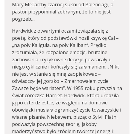
Mary McCarthy czarnej sukni od Balenciagi, a
pastor przypomniał zebranym, że to nie jest
pogrzeb….
Hardwick z otwartymi oczami związała się z
poetą, który od podstawówki nosił ksywkę Cal –
„na poły Kaligula, na poły Kaliban”. Prędko
zrozumiała, że rozpalone emocje, brutalne
zachowania i ryzykowne decyzje powracały u
niego cyklicznie i kończyły się załamaniem. „Nikt
nie jest w stanie się mną zaopiekować –
oświadczył jej gorzko – Zmarnowałem życie.
Zawsze będę wariatem”. W 1955 roku przyszła na
świat córeczka Harriet. Hardwick, która urodziła
ją po czterdziestce, ze względu na domowe
obowiązki musiała ograniczyć życie towarzyskie i
własne pisanie. Niebawem, pisząc o Sylvii Plath,
podważyła powszechną teorię, jakoby
macierzyństwo było źródłem twórczej energii: