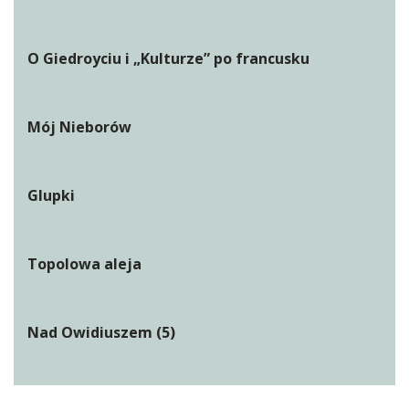
O Giedroyciu i „Kulturze” po francusku
Mój Nieborów
Glupki
Topolowa aleja
Nad Owidiuszem (5)