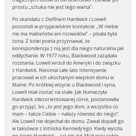
prostu „sztuka nie jest tego warta”.
Po skandalu z
Delfinem
Hardwick i Lowell
pozostali w przyjacielskim kontakcie. „W niebie
nie ma małżeństw ani rozwodów” – pisała była
żona. Z kolei poeta przyznawał, że
korespondencja z nią jest dla niego naturalna jak
oddychanie. W 1977 roku, Blackwood zażądała
rozstania. Lowell wrócił do Ameryki i do związku
z Hardwick. Nieomal całe lato intensywnie
pracowali w ich ukochanym wiejskim domu w
Maine. Po krótkiej wizycie u Blackwood i syna,
Lowell miał zostać na stałe. Jak tłumaczyła
Hardwick zdezorientowanej córce, postanowiła
go przyjąć, bo „to jest jego dom, a wszystko co
mam – także Ciebie – należy również do niego”.
Ale Lowell nie dojechał do domu. Zawał dopadł go
w taksówce z lotniska Kennedy’ego. Kiedy wyszła
po niego Hardwick – już nie żył. Miał przy sobie