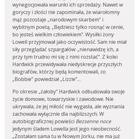
wynegocjowała warunki ich sprzedaży. Nawet w
goryczy i złości nie zapominała, że wiarołomny
mąż pozostaje „narodowym skarbem” i
wybitnym poetą. „Będziesz tylko rosnąć w cenie,
bo jesteś wielkim człowiekiem”. Wysiłki żony
Lowell przyjmował jako oczywistość. Sam nie miał
siły przeglądać szpargałów: „nienawidzę ich, a
przy tym trudno mi się z nimi rozstać”. Z kolei
Hardwick przewidywała niedyskrecje przyszłych
biografów, którzy będą komentowali, co
„Bobbie” powiedział „Lizzie”…
Po okresie „żałoby” Hardwick odbudowała swoje
życie domowe, towarzyskie i zawodowe. Nie
ukrywała, że jej miłość nie wygasła, ale wyznania
zachowała wyłącznie dla najbliższych. W
autobiograficznej powieści
Bezsenne noce
jedynym śladem Lowella jest jego nieobecność.
„Zostałam sama tu w Nowym Jorku, nie ma już