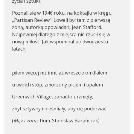
życia i sztuki.
Poznali się w 1946 roku, na koktajlu w kręgu
„Partisan Review”. Lowell był tam z pierwszą
żoną, autorką opowiadań, Jean Stafford.
Najpewniej dlatego z miejsca nie rzucił się w
nową miłość. Jak wspominał po dwudziestu
latach:
piłem więcej niż inni, aż wreszcie omdlałem
u twoich stóp, zmorzony piciem i upałem
Greenwich Village, zanadto urżnięty,
zbyt sztywny i nieśmiały, aby cię poderwać
(
Mąż i żona
, tłum. Stanisław Barańczak)