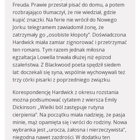
Freuda. Prawie przestał pisać do domu, a potem
rozbrajająco tłumaczył, że nie wiedział, gdzie
kupić znaczki. Na ferie nie wrócił do Nowego
Jorku: telegramem zawiadomił żonę, że
zatrzymały go „osobiste kłopoty”. Doświadczona
Hardwick miała zamiar zignorować i przetrzymać
ten romans. Tym razem jednak miłosna
egzaltacja Lowella trwała dłużej niż epizod
szaleństwa. Z Blackwood poeta spędził siedem
lat: doczekali się syna, wspólnie wychowywali też
trzy córki pisarki z poprzedniego związku.
Korespondencję Hardwick z okresu rozstania
można podsumować cytatem z wiersza Emily
Dickinson: „Wielki ból zastępuje rutyna
cierpienia”. Na początku miała nadzieję, że pasja
minie, mąż opamięta się i wróci do rodziny. Nowa
wybranka jest „urocza, żałosna i nierzeczywista”,
niegodna nawet zazdrości. W dodatku ten