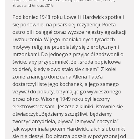
Straus and Giroux 2019.
Pod koniec 1948 roku Lowell i Hardwick spotkali
się ponownie, na pisarskiej rezydencji. Poeta
ostro pił i osiągał coraz wyższe rejestry egzaltacji
i wzburzenia. W jego maniakalnych tyradach
motywy religijne przeplatały się z erotycznymi
mrzonkami. Do jednego z przyjaciół zadzwonił o
świcie, aby przypomnieć, że „środa popielcowa
to dzień, kiedy słowo stało się ciałem”. Z kolei
żonie znanego donżuana Allena Tate’a
dostarczył listę jego kochanek, a jego samego
wzywał do pokuty, trzymając go wywieszonego
przez okno. Wiosną 1949 roku był leczony
elektrowstrząsami. Jeszcze z kliniki listownie się
oświadczył: „Będziemy szczęśliwi, będziemy
tworzyć arcydzieła, pływać i zmywać naczynia”.
Jak wspominała potem Hardwick, z ich ślubu nikt
się nie cieszył. Do ołtarza poszła w pożyczonej od