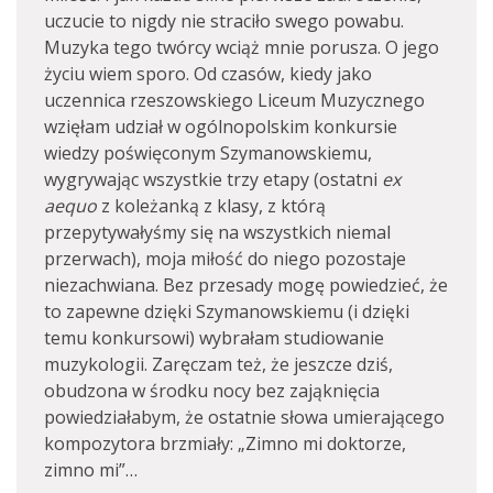
uczucie to nigdy nie straciło swego powabu.
Muzyka tego twórcy wciąż mnie porusza. O jego
życiu wiem sporo. Od czasów, kiedy jako
uczennica rzeszowskiego Liceum Muzycznego
wzięłam udział w ogólnopolskim konkursie
wiedzy poświęconym Szymanowskiemu,
wygrywając wszystkie trzy etapy (ostatni
ex
aequo
z koleżanką z klasy, z którą
przepytywałyśmy się na wszystkich niemal
przerwach), moja miłość do niego pozostaje
niezachwiana. Bez przesady mogę powiedzieć, że
to zapewne dzięki Szymanowskiemu (i dzięki
temu konkursowi) wybrałam studiowanie
muzykologii. Zaręczam też, że jeszcze dziś,
obudzona w środku nocy bez zająknięcia
powiedziałabym, że ostatnie słowa umierającego
kompozytora brzmiały: „Zimno mi doktorze,
zimno mi”…