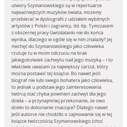
utwory Szymanowskiego są w repertuarze
najważniejszych muzyków świata, możemy
przebierać w dyskografii z udziałem wybitnych
artystów z Polski i zagranicy, itd. itp. Tymczasem
z obszernej pracy Gwizdalanki nie do końca
wynika, dlaczego w ogóle się w nim znalazły? Jej
niechęć do Szymanowskiego jako człowieka
rzutuje tu w moim odczuciu na brak
jakiegokolwiek zachwytu nad jego muzyką – i to
właściwie uważam za największy zarzut, który
można postawić tej książce. Bo nawet jeśli
biograf nie lubi swego bohatera jako człowieka,
to jednak u podstaw jego zainteresowania
twórcą stać chyba powinien zachwyt dla jego
dzieła – a przynajmniej przekonanie, że owo
dzieło to dokonanie znaczące? Dlatego nawet
jeśli autorce nie chodziło o zajmowanie się w tej
książce twórczością Szymanowskiego (choć