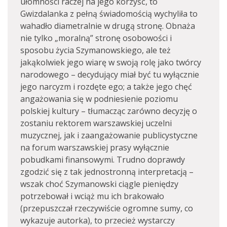
ułomności raczej na jego korzyść, to
Gwizdalanka z pełną świadomością wychyliła to
wahadło diametralnie w drugą stronę. Obnaża
nie tylko „moralną” stronę osobowości i
sposobu życia Szymanowskiego, ale też
jakąkolwiek jego wiarę w swoją rolę jako twórcy
narodowego – decydujący miał być tu wyłącznie
jego narcyzm i rozdęte ego; a także jego chęć
angażowania się w podniesienie poziomu
polskiej kultury – tłumacząc zarówno decyzję o
zostaniu rektorem warszawskiej uczelni
muzycznej, jak i zaangażowanie publicystyczne
na forum warszawskiej prasy wyłącznie
pobudkami finansowymi. Trudno doprawdy
zgodzić się z tak jednostronną interpretacją –
wszak choć Szymanowski ciągle pieniędzy
potrzebował i wciąż mu ich brakowało
(przepuszczał rzeczywiście ogromne sumy, co
wykazuje autorka), to przecież wystarczy