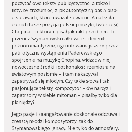
poczytać owe teksty publicystyczne, a także i
listy, by zrozumieć, z jak autentyczną pasją pisał
o sprawach, które uważał za ważne. A należała
do nich także pozycja polskiej muzyki, twórczość
Chopina – o którym pisał jak nikt przed nim! To
przecież Szymanowski całkowicie odmienił
późnoromantyczne, ugruntowane jeszcze przez
patriotyczne wystąpienia Paderewskiego
spojrzenie na muzykę Chopina, widząc w niej
nowoczesne środki i doskonałość rzemiosła na
światowym poziomie – i tam nakazywał
zapatrywać się młodym. Czy takie słowa i tak
pasjonujące teksty kompozytor – ów narcyz i
zapatrzony w siebie mitoman – pisałby tylko dla
pieniędzy?
Jego pasję i zaangażowanie doskonale odczuwali
zresztą młodzi kompozytorzy, tak do
Szymanowskiego lgnący. Nie tylko do atmosfery,