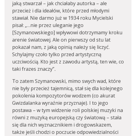
jaką stwarzał – jak chciałaby autorka – ale
przecież i dla ideałów, które przed młodymi
stawiał. Nie darmo już w 1934 roku Mycielski
pisał: „…nie przez uleganie jego
[Szymanowskiego] wpływowi dotrzymamy kroku
arenie światowej. Ale on pierwszy od stu lat
pokazał nam, z jaką opinią należy się liczyć.
Schylajmy czoło tylko przed artystyczną
uczciwością. Kto jest z zawodu artystą, ten wie, co
taki frazes znaczy”
.
To zatem Szymanowski, mimo swych wad, które
nie były przecież tajemnicą, stał się dla kolejnego
pokolenia kompozytorów wodzem (co akurat
Gwizdalanka wyraźnie przyznaje). I to jego
postawa – w tym widzenie roli polskiej muzyki na
równi z muzyką europejską czy światową – stała
się dla nich wyznacznikiem i drogowskazem,
także jeśli chodzi o poczucie odpowiedzialności