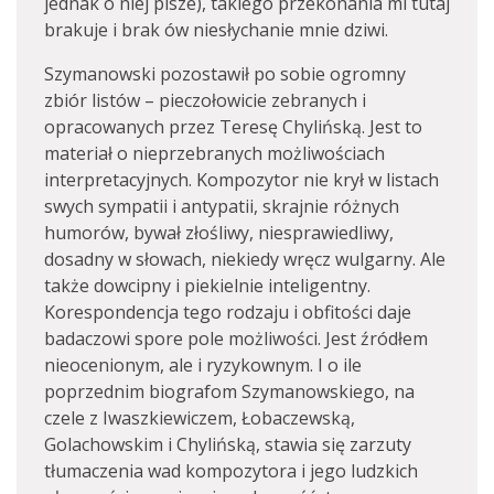
jednak o niej pisze), takiego przekonania mi tutaj
brakuje i brak ów niesłychanie mnie dziwi.
Szymanowski pozostawił po sobie ogromny
zbiór listów – pieczołowicie zebranych i
opracowanych przez Teresę Chylińską. Jest to
materiał o nieprzebranych możliwościach
interpretacyjnych. Kompozytor nie krył w listach
swych sympatii i antypatii, skrajnie różnych
humorów, bywał złośliwy, niesprawiedliwy,
dosadny w słowach, niekiedy wręcz wulgarny. Ale
także dowcipny i piekielnie inteligentny.
Korespondencja tego rodzaju i obfitości daje
badaczowi spore pole możliwości. Jest źródłem
nieocenionym, ale i ryzykownym. I o ile
poprzednim biografom Szymanowskiego, na
czele z Iwaszkiewiczem, Łobaczewską,
Golachowskim i Chylińską, stawia się zarzuty
tłumaczenia wad kompozytora i jego ludzkich