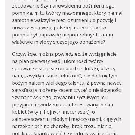
zbudowanie Szymanowskiemu pośmiertnego
pomnika, mitu twórcy niezłomnego, który niemal
samotnie walczył w niezrozumieniu o pozycję i
nowoczesną wizję polskiej muzyki. Czy ów
pomnik był naprawdę niepotrzebny? I czemu
właściwie miałoby służyć jego obnażenie?
Oczywiście, można powiedzieć, że wyciągniecie
na plan pierwszy wad i ułomności twórcy
sprawia, że staje się on bardziej ludzki, bliższy
nam, „zwykłym śmiertelnikom”, nie dotkniętym
bożym palcem wielkiego talentu. Z pewną nawet
satysfakcją możemy zatem czytać o niesłowności
Szymanowskiego, zbywaniu życzliwych mu
przyjaciół i zwodzeniu zainteresowanych nim
kobiet (w tym hojnych mecenasek), o
zainteresowaniu młodymi mężczyznami, ciągłych
narzekaniach na choroby, brak zrozumienia,
polską zaściankowość. Czy jednak wyciągniecie