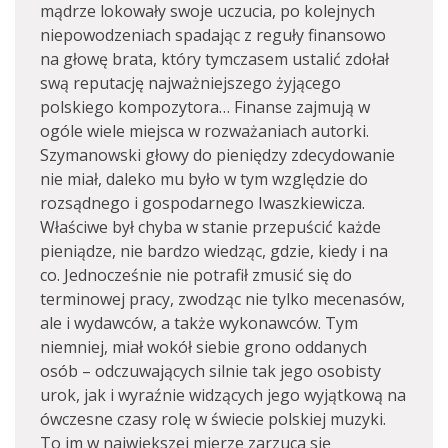
mądrze lokowały swoje uczucia, po kolejnych
niepowodzeniach spadając z reguły finansowo
na głowę brata, który tymczasem ustalić zdołał
swą reputację najważniejszego żyjącego
polskiego kompozytora… Finanse zajmują w
ogóle wiele miejsca w rozważaniach autorki.
Szymanowski głowy do pieniędzy zdecydowanie
nie miał, daleko mu było w tym względzie do
rozsądnego i gospodarnego Iwaszkiewicza.
Właściwe był chyba w stanie przepuścić każde
pieniądze, nie bardzo wiedząc, gdzie, kiedy i na
co. Jednocześnie nie potrafił zmusić się do
terminowej pracy, zwodząc nie tylko mecenasów,
ale i wydawców, a także wykonawców. Tym
niemniej, miał wokół siebie grono oddanych
osób – odczuwających silnie tak jego osobisty
urok, jak i wyraźnie widzących jego wyjątkową na
ówczesne czasy rolę w świecie polskiej muzyki.
To im w największej mierze zarzuca się