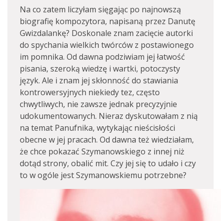
Na co zatem liczyłam sięgając po najnowszą
biografię kompozytora, napisaną przez Danutę
Gwizdalankę? Doskonale znam zacięcie autorki
do spychania wielkich twórców z postawionego
im pomnika. Od dawna podziwiam jej łatwość
pisania, szeroką wiedzę i wartki, potoczysty
język. Ale i znam jej skłonność do stawiania
kontrowersyjnych niekiedy tez, często
chwytliwych, nie zawsze jednak precyzyjnie
udokumentowanych. Nieraz dyskutowałam z nią
na temat Panufnika, wytykając nieścisłości
obecne w jej pracach. Od dawna też wiedziałam,
że chce pokazać Szymanowskiego z innej niż
dotąd strony, obalić mit. Czy jej się to udało i czy
to w ogóle jest Szymanowskiemu potrzebne?