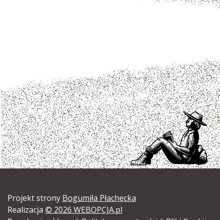
Projekt strony
Bogumiła Płachecka
Realizacja
© 2026 WEBOPCJA.pl