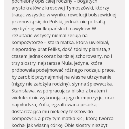
pochlebny opis całej rodziny – bogatych
arystokratów z kresowej Tymoszówki, którzy
tracąc wszystko w wyniku rewolucji bolszewickiej
przenoszą się do Polski, jednak nie potrafią
wyzbyć się wielkopańskich nawyków. W
rezultacie wszyscy niemal żerują na
kompozytorze – stara matka, którą uwielbiał,
nieporadny brat Feliks, dość zdolny pianista, z
czasem jednak coraz bardziej schorowany, no i
trzy siostry: najstarsza Nula, jedyna, która
próbowała podejmować różnego rodzaju prace,
by zarobić przynajmniej na własne utrzymanie
(nigdy nie założyła rodziny), słynna śpiewaczka,
Stanisława, współpracująca blisko z bratem i
wielokrotnie wykonująca jego kompozycje, oraz
najmłodsza, Zofia, egzaltowana pisarka,
dostarczająca mu niekiedy tekstów do
kompozycji, a przy tym matka Kici, którą twórca
kochał jak własną córkę. Obie siostry niezbyt