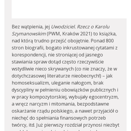
Bez wątpienia, jej
Uwodziciel. Rzecz o Karolu
Szymanowskim
(PWM, Kraków 2021) to książka,
nad którą trudno przejść obojętnie. Ponad 800
stron biografii, bogato inkrustowanej cytatami z
korespondencji, nie stroniącej od jasnego
stawiania spraw dotąd często rzeczywiście
wstydliwie nieco skrywanych (co nie znaczy, że w
dotychczasowej literaturze nieobecnych!) – jak
homoseksualizm, uleganie nałogom, brak
dyscypliny w pełnieniu obowiązków publicznych i
w pracy kompozytorskiej, wybujały egocentryzm,
a wręcz narcyzm i mitomania, bezpodstawne
oskarżanie rządu polskiego, a nawet przyjaciół o
niechęć do spełniania finansowych potrzeb
twórcy, itd. Już pierwszy rozdział przynosi niezbyt