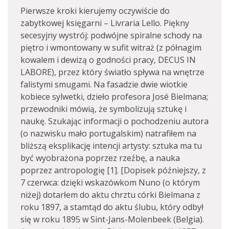
Pierwsze kroki kierujemy oczywiście do
zabytkowej księgarni – Livraria Lello. Piękny
secesyjny wystrój: podwójne spiralne schody na
piętro i wmontowany w sufit witraż (z półnagim
kowalem i dewizą o godności pracy, DECUS IN
LABORE), przez który światło spływa na wnętrze
falistymi smugami. Na fasadzie dwie wiotkie
kobiece sylwetki, dzieło profesora José Bielmana;
przewodniki mówią, że symbolizują sztukę i
naukę. Szukając informacji o pochodzeniu autora
(o nazwisku mało portugalskim) natrafiłem na
bliższą eksplikację intencji artysty: sztuka ma tu
być wyobrażona poprzez rzeźbę, a nauka
poprzez antropologię [1]. [Dopisek późniejszy, z
7 czerwca: dzięki wskazówkom Nuno (o którym
niżej) dotarłem do aktu chrztu córki Bielmana z
roku 1897, a stamtąd do aktu ślubu, który odbył
się w roku 1895 w Sint-Jans-Molenbeek (Belgia).