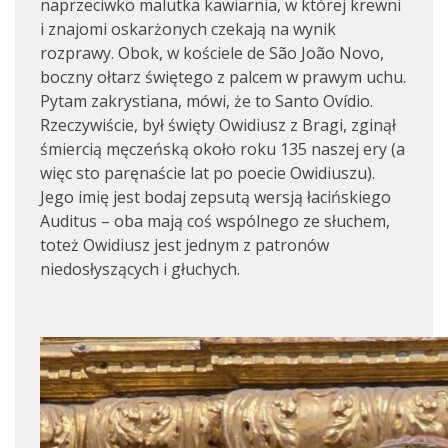
naprzeciwko malutka kawiarnia, w której krewni
i znajomi oskarżonych czekają na wynik
rozprawy. Obok, w kościele de São João Novo,
boczny ołtarz świętego z palcem w prawym uchu.
Pytam zakrystiana, mówi, że to Santo Ovídio.
Rzeczywiście, był święty Owidiusz z Bragi, zginął
śmiercią męczeńską około roku 135 naszej ery (a
więc sto paręnaście lat po poecie Owidiuszu).
Jego imię jest bodaj zepsutą wersją łacińskiego
Auditus – oba mają coś wspólnego ze słuchem,
toteż Owidiusz jest jednym z patronów
niedosłyszących i głuchych.