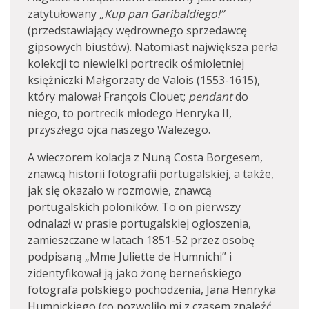
zatytułowany
„Kup pan Garibaldiego!”
(przedstawiający wędrownego sprzedawcę
gipsowych biustów). Natomiast największa perła
kolekcji to niewielki portrecik ośmioletniej
księżniczki Małgorzaty de Valois (1553-1615),
który malował François Clouet;
pendant
do
niego, to portrecik młodego Henryka II,
przyszłego ojca naszego Walezego.
A wieczorem kolacja z Nuną Costa Borgesem,
znawcą historii fotografii portugalskiej, a także,
jak się okazało w rozmowie, znawcą
portugalskich poloników. To on pierwszy
odnalazł w prasie portugalskiej ogłoszenia,
zamieszczane w latach 1851-52 przez osobę
podpisaną „Mme Juliette de Humnichi” i
zidentyfikował ją jako żonę berneńskiego
fotografa polskiego pochodzenia, Jana Henryka
Humnickiego (co pozwoliło mi z czasem znaleźć