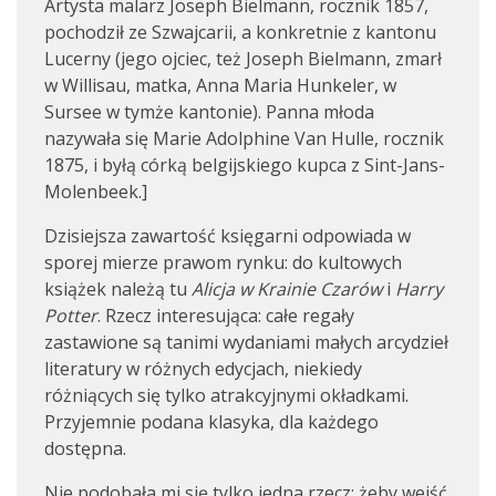
Artysta malarz Joseph Bielmann, rocznik 1857,
pochodził ze Szwajcarii, a konkretnie z kantonu
Lucerny (jego ojciec, też Joseph Bielmann, zmarł
w Willisau, matka, Anna Maria Hunkeler, w
Sursee w tymże kantonie). Panna młoda
nazywała się Marie Adolphine Van Hulle, rocznik
1875, i byłą córką belgijskiego kupca z Sint-Jans-
Molenbeek.]
Dzisiejsza zawartość księgarni odpowiada w
sporej mierze prawom rynku: do kultowych
książek należą tu
Alicja w Krainie Czarów
i
Harry
Potter
. Rzecz interesująca: całe regały
zastawione są tanimi wydaniami małych arcydzieł
literatury w różnych edycjach, niekiedy
różniących się tylko atrakcyjnymi okładkami.
Przyjemnie podana klasyka, dla każdego
dostępna.
Nie podobała mi się tylko jedna rzecz: żeby wejść