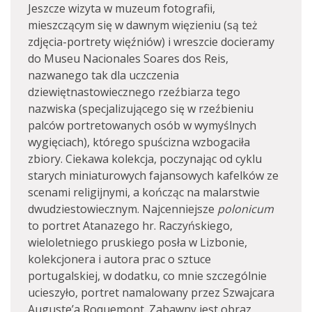
Jeszcze wizyta w muzeum fotografii,
mieszczącym się w dawnym więzieniu (są też
zdjęcia-portrety więźniów) i wreszcie docieramy
do Museu Nacionales Soares dos Reis,
nazwanego tak dla uczczenia
dziewiętnastowiecznego rzeźbiarza tego
nazwiska (specjalizującego się w rzeźbieniu
palców portretowanych osób w wymyślnych
wygięciach), którego spuścizna wzbogaciła
zbiory. Ciekawa kolekcja, poczynając od cyklu
starych miniaturowych fajansowych kafelków ze
scenami religijnymi, a kończąc na malarstwie
dwudziestowiecznym. Najcenniejsze
polonicum
to portret Atanazego hr. Raczyńskiego,
wieloletniego pruskiego posła w Lizbonie,
kolekcjonera i autora prac o sztuce
portugalskiej, w dodatku, co mnie szczególnie
ucieszyło, portret namalowany przez Szwajcara
Auguste’a Roquemont. Zabawny jest obraz,