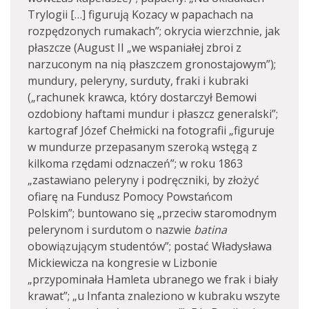
Trylogii […] figurują Kozacy w papachach na
rozpędzonych rumakach”; okrycia wierzchnie, jak
płaszcze (August II „we wspaniałej zbroi z
narzuconym na nią płaszczem gronostajowym”);
mundury, peleryny, surduty, fraki i kubraki
(„rachunek krawca, który dostarczył Bemowi
ozdobiony haftami mundur i płaszcz generalski”;
kartograf Józef Chełmicki na fotografii „figuruje
w mundurze przepasanym szeroką wstęgą z
kilkoma rzędami odznaczeń”; w roku 1863
„zastawiano peleryny i podręczniki, by złożyć
ofiarę na Fundusz Pomocy Powstańcom
Polskim”; buntowano się „przeciw staromodnym
pelerynom i surdutom o nazwie
batina
obowiązującym studentów”; postać Władysława
Mickiewicza na kongresie w Lizbonie
„przypominała Hamleta ubranego we frak i biały
krawat”; „u Infanta znaleziono w kubraku wszyte