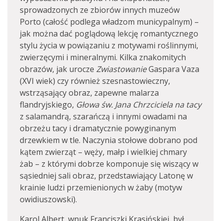
sprowadzonych ze zbiorów innych muzeów
Porto (całość podlega władzom municypalnym) –
jak można dać poglądową lekcję romantycznego
stylu życia w powiązaniu z motywami roślinnymi,
zwierzęcymi i mineralnymi. Kilka znakomitych
obrazów, jak urocze
Zwiastowanie
Gaspara Vaza
(XVI wiek) czy również szesnastowieczny,
wstrząsający obraz, zapewne malarza
flandryjskiego,
Głowa św. Jana Chrzciciela na tacy
z salamandrą, szarańczą i innymi owadami na
obrzeżu tacy i dramatycznie powyginanym
drzewkiem w tle. Naczynia stołowe dobrano pod
kątem zwierząt – węży, małp i wielkiej chmary
żab – z którymi dobrze komponuje się wiszący w
sąsiedniej sali obraz, przedstawiający Latonę w
krainie ludzi przemienionych w żaby (motyw
owidiuszowski).
Karol Albert, wnuk Franciszki Krasińskiej, był