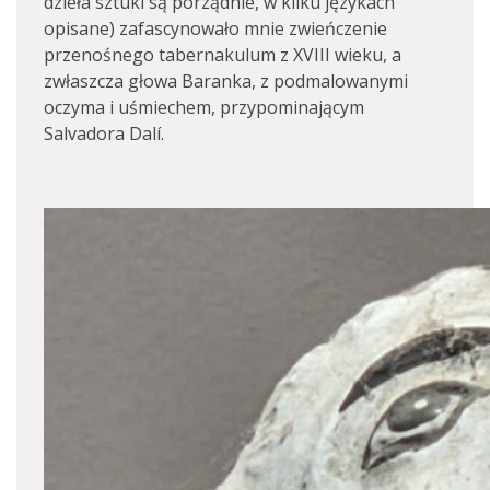
dzieła sztuki są porządnie, w kilku językach
opisane) zafascynowało mnie zwieńczenie
przenośnego tabernakulum z XVIII wieku, a
zwłaszcza głowa Baranka, z podmalowanymi
oczyma i uśmiechem, przypominającym
Salvadora Dalí.