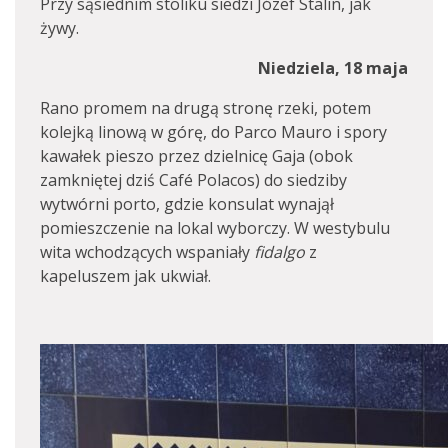
Przy sąsiednim stoliku siedzi Józef Stalin, jak
żywy.
Niedziela, 18 maja
Rano promem na drugą stronę rzeki, potem
kolejką linową w górę, do Parco Mauro i spory
kawałek pieszo przez dzielnicę Gaja (obok
zamkniętej dziś Café Polacos) do siedziby
wytwórni porto, gdzie konsulat wynajął
pomieszczenie na lokal wyborczy. W westybulu
wita wchodzących wspaniały
fidalgo
z
kapeluszem jak ukwiał.