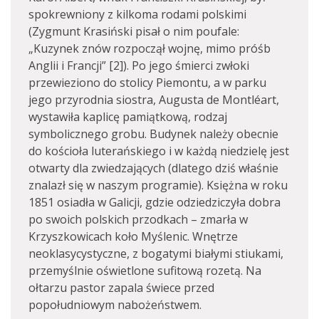
spokrewniony z kilkoma rodami polskimi
(Zygmunt Krasiński pisał o nim poufale:
„Kuzynek znów rozpoczął wojnę, mimo próśb
Anglii i Francji” [2]). Po jego śmierci zwłoki
przewieziono do stolicy Piemontu, a w parku
jego przyrodnia siostra, Augusta de Montléart,
wystawiła kaplicę pamiątkową, rodzaj
symbolicznego grobu. Budynek należy obecnie
do kościoła luterańskiego i w każdą niedzielę jest
otwarty dla zwiedzających (dlatego dziś właśnie
znalazł się w naszym programie). Księżna w roku
1851 osiadła w Galicji, gdzie odziedziczyła dobra
po swoich polskich przodkach – zmarła w
Krzyszkowicach koło Myślenic. Wnętrze
neoklasycystyczne, z bogatymi białymi stiukami,
przemyślnie oświetlone sufitową rozetą. Na
ołtarzu pastor zapala świece przed
popołudniowym nabożeństwem.