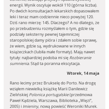
energii. Wynik oscyluje wokół 110 (górna liczba).
Po dwóch konsultacjach lekarskich dopasowałem
leki i teraz mam codziennie nieco powyżej 120.
Dziś rano mierzę: 145. Dlaczego? A no dlatego, że
po przebudzeniu rozmyślałem o tym, gdzie się
podziały seksterny pewnej tajemniczej
staropolskiej damy pióra i zdałem sobie sprawę,
że wiem, gdzie są, wydrukowane w innych
książeczkach (lubiła małe formaty). Mają nawet
tytuły: najbardziej podoba mi się
Rozbieranie
sumnienia
. Stąd ta poranna ekscytacja.
Wtorek, 14 maja
Rano lecimy przez Brukselę do Porto. Na drogę
wziąłem niewielką książkę Marii Danilewicz
Zielińskiej
Polonica portugalskie
(przedmowa
Paweł Kądziela, Warszawa, Biblioteka „Więzi”,
2005) i
Imieniny
, nową powieść Weroniki Murek.