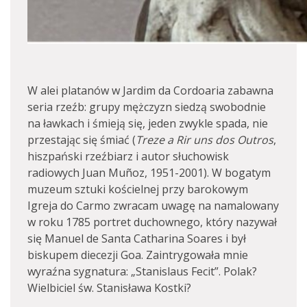
W alei platanów w Jardim da Cordoaria zabawna
seria rzeźb: grupy mężczyzn siedzą swobodnie
na ławkach i śmieją się, jeden zwykle spada, nie
przestając się śmiać (
Treze a Rir uns dos Outros
,
hiszpański rzeźbiarz i autor słuchowisk
radiowych Juan Muñoz, 1951-2001). W bogatym
muzeum sztuki kościelnej przy barokowym
Igreja do Carmo zwracam uwagę na namalowany
w roku 1785 portret duchownego, który nazywał
się Manuel de Santa Catharina Soares i był
biskupem diecezji Goa. Zaintrygowała mnie
wyraźna sygnatura: „Stanislaus Fecit”. Polak?
Wielbiciel św. Stanisława Kostki?