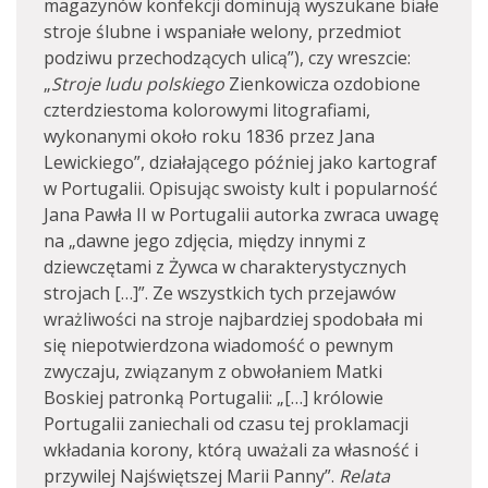
magazynów konfekcji dominują wyszukane białe
stroje ślubne i wspaniałe welony, przedmiot
podziwu przechodzących ulicą”), czy wreszcie:
„
Stroje ludu polskiego
Zienkowicza ozdobione
czterdziestoma kolorowymi litografiami,
wykonanymi około roku 1836 przez Jana
Lewickiego”, działającego później jako kartograf
w Portugalii. Opisując swoisty kult i popularność
Jana Pawła II w Portugalii autorka zwraca uwagę
na „dawne jego zdjęcia, między innymi z
dziewczętami z Żywca w charakterystycznych
strojach […]”. Ze wszystkich tych przejawów
wrażliwości na stroje najbardziej spodobała mi
się niepotwierdzona wiadomość o pewnym
zwyczaju, związanym z obwołaniem Matki
Boskiej patronką Portugalii: „[…] królowie
Portugalii zaniechali od czasu tej proklamacji
wkładania korony, którą uważali za własność i
przywilej Najświętszej Marii Panny”.
Relata