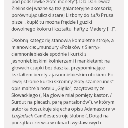
pod podszewkę złote monety”). Dla Danilewicz
Zielińskiej ważne są też galanteryjne akcesoria;
porównując uliczki starej Lizbony do
Lalki
Prusa
pisze: „kupić tu można frędzle i guziki
dowolnego koloru i kształtu, hafty z Madery […]”.
Osobną kategorię stanowią kompletne stroje, a
mianowicie: „mundury «Polaków z Sierry»:
ciemnoniebieskie spodnie i kurtki z
jasnoniebieskimi kołnierzami i mankietami; na
głowach czapki bez daszka, przypominające
kształtem berety z jasnoniebieskim otokiem. Po
lewej stronie kurtki skromny złoty szamerunek”;
opis maître’a hotelu „Giglio”, zacytowany ze
Słowackiego („Na głowie miał pomięty kastor, /
Surdut na plecach, parę pantalonów”), w którym
autorka doszukuje się echa opisu Adamastora w
Luzjadach
Camõesa; stroje ślubne („Dotąd na
początku czerwca w oknach wystawowych