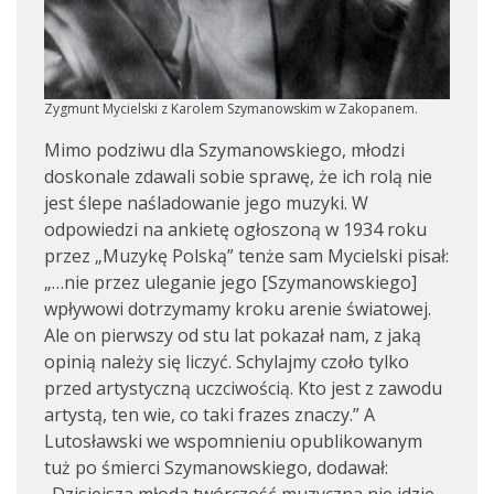
Zygmunt Mycielski z Karolem Szymanowskim w Zakopanem.
Mimo podziwu dla Szymanowskiego, młodzi
doskonale zdawali sobie sprawę, że ich rolą nie
jest ślepe naśladowanie jego muzyki. W
odpowiedzi na ankietę ogłoszoną w 1934 roku
przez „Muzykę Polską” tenże sam Mycielski pisał:
„…nie przez uleganie jego [Szymanowskiego]
wpływowi dotrzymamy kroku arenie światowej.
Ale on pierwszy od stu lat pokazał nam, z jaką
opinią należy się liczyć. Schylajmy czoło tylko
przed artystyczną uczciwością. Kto jest z zawodu
artystą, ten wie, co taki frazes znaczy.” A
Lutosławski we wspomnieniu opublikowanym
tuż po śmierci Szymanowskiego, dodawał: