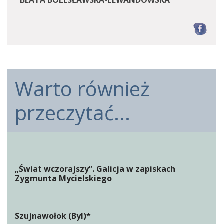
BEATA BOLESŁAWSKA-LEWANDOWSKA
F
Warto również
przeczytać...
„Świat wczorajszy”. Galicja w zapiskach
Zygmunta Mycielskiego
Szujnawołok (Byl)*