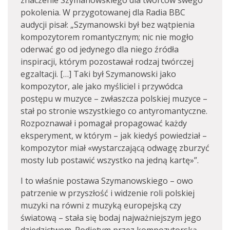
znaczenie Szymanowskiego dla twórców swego
pokolenia. W przygotowanej dla Radia BBC
audycji pisał: „Szymanowski był bez wątpienia
kompozytorem romantycznym; nic nie mogło
oderwać go od jedynego dla niego źródła
inspiracji, którym pozostawał rodzaj twórczej
egzaltacji. […] Taki był Szymanowski jako
kompozytor, ale jako myśliciel i przywódca
postępu w muzyce – zwłaszcza polskiej muzyce –
stał po stronie wszystkiego co antyromantyczne.
Rozpoznawał i pomagał propagować każdy
eksperyment, w którym – jak kiedyś powiedział –
kompozytor miał «wystarczającą odwagę zburzyć
mosty lub postawić wszystko na jedną kartę»”.
I to właśnie postawa Szymanowskiego – owo
patrzenie w przyszłość i widzenie roli polskiej
muzyki na równi z muzyką europejską czy
światową – stała się bodaj najważniejszym jego