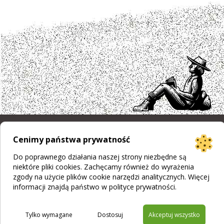
Cenimy państwa prywatność
Projekt strony
Bogumiła Płachecka
Realizacja
© 2026 WEBOPCJA.pl
Do poprawnego działania naszej strony niezbędne są
niektóre pliki cookies. Zachęcamy również do wyrażenia
Regulamin sklepu
|
Polityka prywatności
|
Pliki Cookies
zgody na użycie plików cookie narzędzi analitycznych. Więcej
informacji znajdą państwo w
polityce prywatności
.
Tylko wymagane
Dostosuj
Akceptuj wszystko