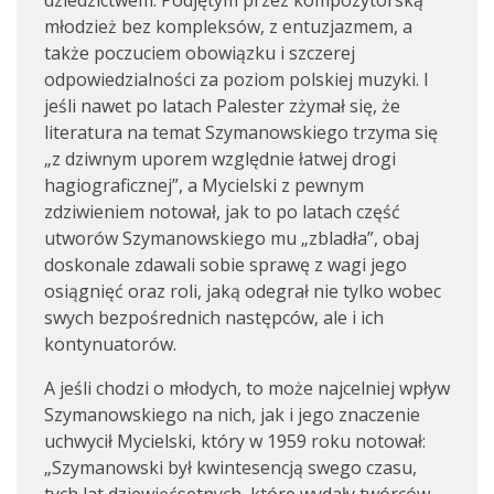
dziedzictwem. Podjętym przez kompozytorską
młodzież bez kompleksów, z entuzjazmem, a
także poczuciem obowiązku i szczerej
odpowiedzialności za poziom polskiej muzyki. I
jeśli nawet po latach Palester zżymał się, że
literatura na temat Szymanowskiego trzyma się
„z dziwnym uporem względnie łatwej drogi
hagiograficznej”, a Mycielski z pewnym
zdziwieniem notował, jak to po latach część
utworów Szymanowskiego mu „zbladła”, obaj
doskonale zdawali sobie sprawę z wagi jego
osiągnięć oraz roli, jaką odegrał nie tylko wobec
swych bezpośrednich następców, ale i ich
kontynuatorów.
A jeśli chodzi o młodych, to może najcelniej wpływ
Szymanowskiego na nich, jak i jego znaczenie
uchwycił Mycielski, który w 1959 roku notował:
„Szymanowski był kwintesencją swego czasu,