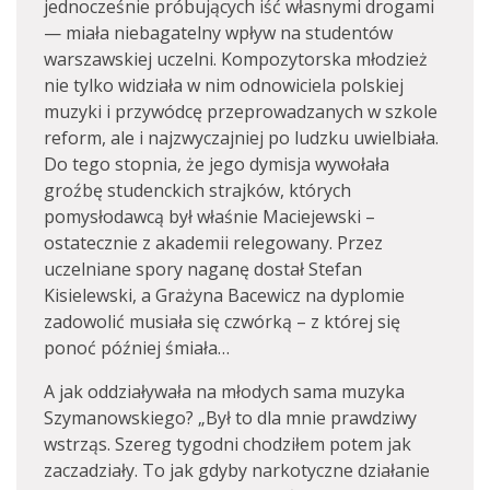
jednocześnie próbujących iść własnymi drogami
— miała niebagatelny wpływ na studentów
warszawskiej uczelni. Kompozytorska młodzież
nie tylko widziała w nim odnowiciela polskiej
muzyki i przywódcę przeprowadzanych w szkole
reform, ale i najzwyczajniej po ludzku uwielbiała.
Do tego stopnia, że jego dymisja wywołała
groźbę studenckich strajków, których
pomysłodawcą był właśnie Maciejewski –
ostatecznie z akademii relegowany. Przez
uczelniane spory naganę dostał Stefan
Kisielewski, a Grażyna Bacewicz na dyplomie
zadowolić musiała się czwórką – z której się
ponoć później śmiała…
A jak oddziaływała na młodych sama muzyka
Szymanowskiego? „Był to dla mnie prawdziwy
wstrząs. Szereg tygodni chodziłem potem jak
zaczadziały. To jak gdyby narkotyczne działanie