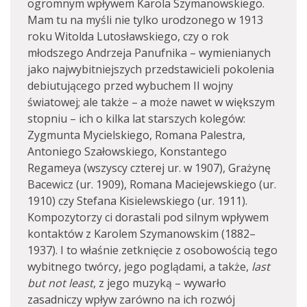
ogromnym wpływem Karola Szymanowskiego.
Mam tu na myśli nie tylko urodzonego w 1913
roku Witolda Lutosławskiego, czy o rok
młodszego Andrzeja Panufnika – wymienianych
jako najwybitniejszych przedstawicieli pokolenia
debiutującego przed wybuchem II wojny
światowej; ale także – a może nawet w większym
stopniu – ich o kilka lat starszych kolegów:
Zygmunta Mycielskiego, Romana Palestra,
Antoniego Szałowskiego, Konstantego
Regameya (wszyscy czterej ur. w 1907), Grażynę
Bacewicz (ur. 1909), Romana Maciejewskiego (ur.
1910) czy Stefana Kisielewskiego (ur. 1911).
Kompozytorzy ci dorastali pod silnym wpływem
kontaktów z Karolem Szymanowskim (1882–
1937). I to właśnie zetknięcie z osobowością tego
wybitnego twórcy, jego poglądami, a także,
last
but not least
, z jego muzyką – wywarło
zasadniczy wpływ zarówno na ich rozwój