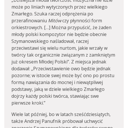
„Dzisiejsza młoda twórczość muzyczna nie idzie
może po liniach wytyczonych przez wielkiego
Zmarłego. Szuka raczej odprężenia po
przerafinowaniu
Mitów
czy płynności form
orkiestrowych. […] Można przypuścić, że żaden
młody polski kompozytor nie będzie obecnie
Szymanowskiego naśladował, raczej
przeciwstawi się wielu nurtom, jakie wrzały w
twórcy tak organicznie związanym z zamkniętym
już okresem Młodej Polski”. Z miejsca jednak
dodawał: „Przeciwstawienie owo będzie jednak
pozorne; w istocie swej może być ono po prostu
formą nawiązania do mocnej i niewątpliwej
podstawy, jaką w dziele wielkiego Zmarłego
dojrzy każdy polski twórca, stawiając swe
pierwsze kroki.”
Wiele lat później, bo w latach sześćdziesiątych,
także Andrzej Panufnik próbował uchwycić