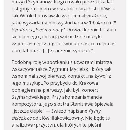
muzyki Szymanowskiego trwało przez kilka lat,
ustępując dopiero w ostatnich latach studiów” –
tak Witold Lutosławski wspominał wrażenie,
jakie wywarła na nim wysłuchana w 1924 roku
III
Symfonia „Pieśń o nocy”
. Doświadczenie to stało
się dla niego „inicjacją w dziedzinę muzyki
współczesnej i z tego powodu przez co najmniej
parę lat miało […] znaczenie symbolu”.
Podobną rolę w spotkaniu z utworami mistrza
wskazywał także Zygmunt Mycielski, który tak
wspominał swój pierwszy kontakt „na żywo” z
jego muzyką: „Po przybyciu do Krakowa
pobiegłem na pierwszy, jaki był, koncert
Szymanowskiego. Przy akompaniamencie
kompozytora, jego siostra Stanisława śpiewała
„jeszcze ciepłe” — świeżo napisane
Rymy
dziecięce
do słów Iłłakowiczówny. Nie będę tu
analizował przyczyn, dla których te pieśni