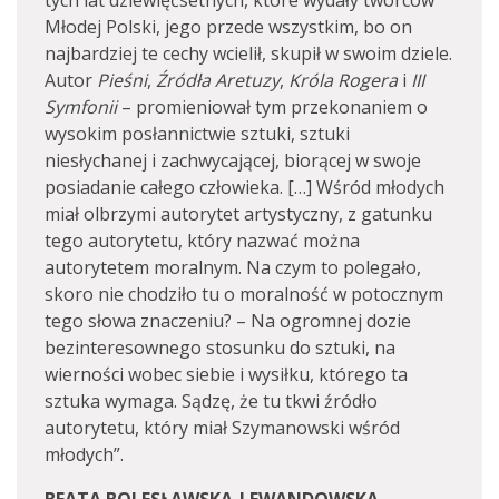
tych lat dziewięćsetnych, które wydały twórców
Młodej Polski, jego przede wszystkim, bo on
najbardziej te cechy wcielił, skupił w swoim dziele.
Autor
Pieśni
,
Źródła Aretuzy
,
Króla Rogera
i
III
Symfonii
– promieniował tym przekonaniem o
wysokim posłannictwie sztuki, sztuki
niesłychanej i zachwycającej, biorącej w swoje
posiadanie całego człowieka. […] Wśród młodych
miał olbrzymi autorytet artystyczny, z gatunku
tego autorytetu, który nazwać można
autorytetem moralnym. Na czym to polegało,
skoro nie chodziło tu o moralność w potocznym
tego słowa znaczeniu? – Na ogromnej dozie
bezinteresownego stosunku do sztuki, na
wierności wobec siebie i wysiłku, którego ta
sztuka wymaga. Sądzę, że tu tkwi źródło
autorytetu, który miał Szymanowski wśród
młodych”.