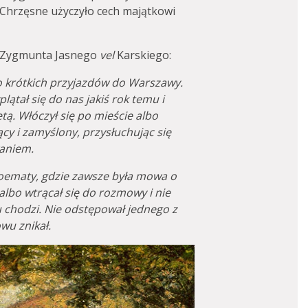
Chrzęsne użyczyło cech majątkowi
i Zygmunta Jasnego
vel
Karskiego:
o krótkich przyjazdów do Warszawy.
lątał się do nas jakiś rok temu i
tą. Włóczył się po mieście albo
ący i zamyślony, przysłuchując się
aniem.
oematy, gdzie zawsze była mowa o
 albo wtrącał się do rozmowy i nie
 chodzi. Nie odstępował jednego z
wu znikał.