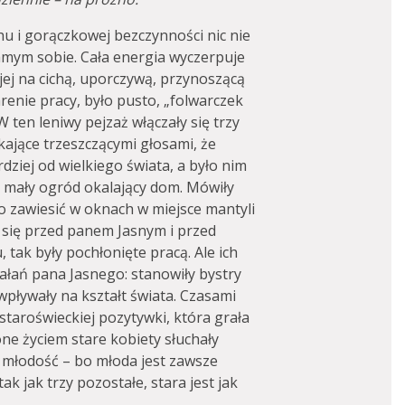
 i gorączkowej bezczynności nic nie
samym sobie. Cała energia wyczerpuje
ż jej na cichą, uporczywą, przynoszącą
arenie pracy, było pusto, „folwarczek
 ten leniwy pejzaż włączały się trzy
kające trzeszczącymi głosami, że
dziej od wielkiego świata, a było nim
a mały ogród okalający dom. Mówiły
o zawiesić w oknach w miejsce mantyli
y się przed panem Jasnym i przed
u, tak były pochłonięte pracą. Ale ich
iałań pana Jasnego: stanowiły bystry
 wpływały na kształt świata. Czasami
 staroświeckiej pozytywki, która grała
e życiem stare kobiety słuchały
 młodość – bo młoda jest zawsze
k jak trzy pozostałe, stara jest jak