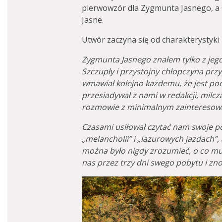
pierwowzór dla Zygmunta Jasnego, a 
Jasne.
Utwór zaczyna się od charakterystyk
Zygmunta Jasnego znałem tylko z jeg
Szczupły i przystojny chłopczyna przyp
wmawiał kolejno każdemu, że jest poe
przesiadywał z nami w redakcji, milcz
rozmowie z minimalnym zainteresow
Czasami usiłował czytać nam swoje p
„melancholii” i „lazurowych jazdach”,
można było nigdy zrozumieć, o co mu
nas przez trzy dni swego pobytu i zno