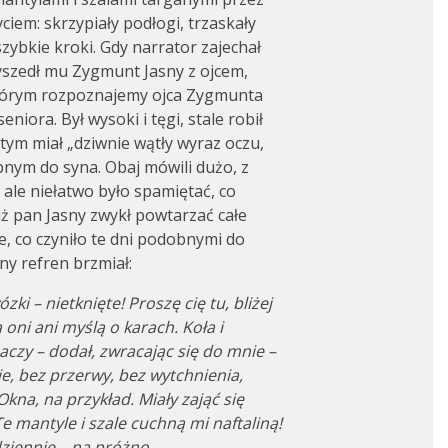
iem: skrzypiały podłogi, trzaskały
szybkie kroki. Gdy narrator zajechał
yszedł mu Zygmunt Jasny z ojcem,
tórym rozpoznajemy ojca Zygmunta
niora. Był wysoki i tęgi, stale robił
ym miał „dziwnie wątły wyraz oczu,
bnym do syna. Obaj mówili dużo, z
ale niełatwo było spamiętać, co
iż pan Jasny zwykł powtarzać całe
e, co czyniło te dni podobnymi do
ny refren brzmiał:
i – nietknięte! Proszę cię tu, bliżej
oni ani myślą o karach. Koła i
aczy – dodał, zwracając się do mnie –
e, bez przerwy, bez wytchnienia,
kna, na przykład. Miały zająć się
Te mantyle i szale cuchną mi naftaliną!
ziennie – na próżno.