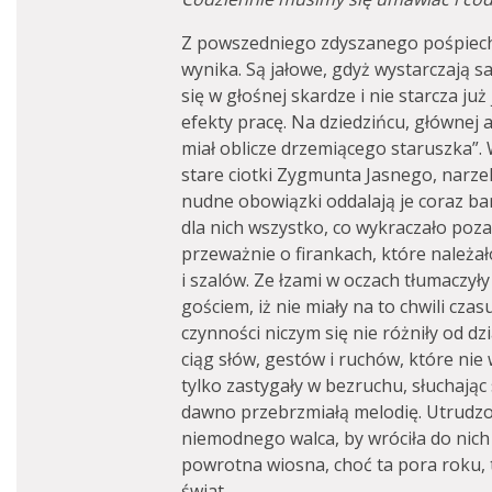
Z powszedniego zdyszanego pośpiechu
wynika. Są jałowe, gdyż wystarczają 
się w głośnej skardze i nie starcza ju
efekty pracę. Na dziedzińcu, głównej 
miał oblicze drzemiącego staruszka”. W
stare ciotki Zygmunta Jasnego, narze
nudne obowiązki oddalają je coraz bar
dla nich wszystko, co wykraczało poz
przeważnie o firankach, które należał
i szalów. Ze łzami w oczach tłumaczył
gościem, iż nie miały na to chwili czas
czynności niczym się nie różniły od dz
ciąg słów, gestów i ruchów, które nie
tylko zastygały w bezruchu, słuchając
dawno przebrzmiałą melodię. Utrudzon
niemodnego walca, by wróciła do nich
powrotna wiosna, choć ta pora roku, ta
świat.