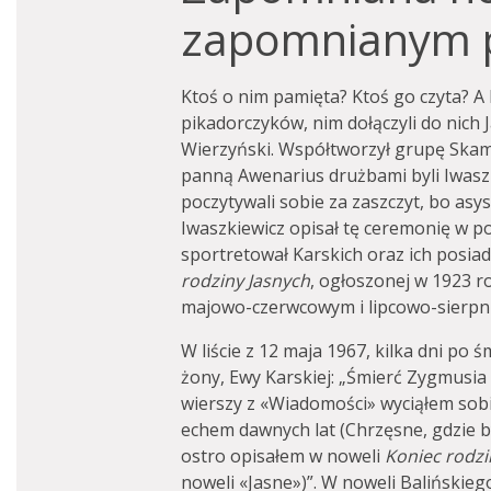
zapomnianym 
Ktoś o nim pamięta? Ktoś go czyta? A
pikadorczyków, nim dołączyli do nich 
Wierzyński. Współtworzył grupę Skama
panną Awenarius drużbami byli Iwaszki
poczytywali sobie za zaszczyt, bo asy
Iwaszkiewicz opisał tę ceremonię w p
sportretował Karskich oraz ich posia
rodziny Jasnych
, ogłoszonej w 1923 
majowo-czerwcowym i lipcowo-sierp
W liście z 12 maja 1967, kilka dni po ś
żony, Ewy Karskiej: „Śmierć Zygmusia
wierszy z «Wiadomości» wyciąłem sobi
echem dawnych lat (Chrzęsne, gdzie b
ostro opisałem w noweli
Koniec rodzi
noweli «Jasne»)”. W noweli Balińskie