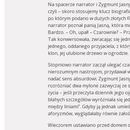
Na spacerze narrator i Zygmunt Jasny
czyli – skoro stosujemy klucz biografi
po którym podano w dużych złotych fi
narrator poznał panią Jasną, która mó
Bardzo. – Oh, upał! – Czarownie? – Pr
Tak konwersowała, zwracając się jedno
jednego, oddanego przyjaciela, z któr
klon, jej ulubione drzewo w ogrodzie.
Stopniowo narrator zaczął ulegać cza
nierozumnym nastrojom, przydawał w
nadać sens absurdowi. Zygmunt Jasny 
rozróżniać dwa mylone zazwyczaj ze so
życia – jeśli przeczyta dziennik jego o
błahych szczegółów wyróżniała się je
między liniami”. Gdyby ją jednak umieś
aforyzmów, wyglądałaby równie żałośni
Wieczorem ustawiano przed domem dw