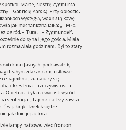
 spotkali Martę, siostrę Zygmunta,
czny – Gabrielę Karską. Przy obiedzie,
liżankach wystygłą, wodnistą kawę,
wiła jak mechaniczna lalka: „– Miło. –
zez ogród. – Tutaj… – Zygmuncie!”.
cześnie do syna i jego gościa. Miała
ym rozmawiała godzinami. Był to stary
rowi domu Jasnych: poddawał się
agi błahym zdarzeniom, usiłował
oznajmił mu, że nauczy się
bą określenia – rzeczywistości i
jca. Obietnica była na wyrost: wśród
dna sentencja: „Tajemnica leży zawsze
cić w jakiejkolwiek księdze
e jak dnie jej autora.
ie lampy naftowe, więc fronton