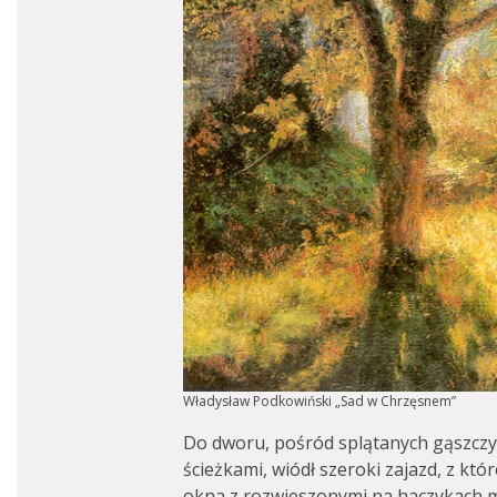
Władysław Podkowiński „Sad w Chrzęsnem”
Do dworu, pośród splątanych gąszczy
ścieżkami, wiódł szeroki zajazd, z któ
okna z rozwieszonymi na haczykach m