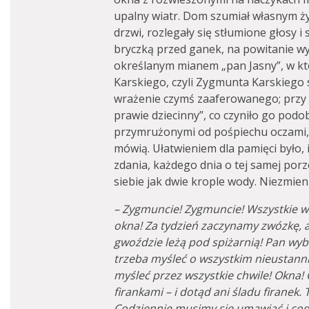
upalny wiatr. Dom szumiał własnym życ
drzwi, rozlegały się stłumione głosy i 
bryczką przed ganek, na powitanie w
określanym mianem „pan Jasny”, w k
Karskiego, czyli Zygmunta Karskiego se
wrażenie czymś zaaferowanego; przy t
prawie dziecinny”, co czyniło go podo
przymrużonymi od pośpiechu oczami, 
mówią. Ułatwieniem dla pamięci było, 
zdania, każdego dnia o tej samej porz
siebie jak dwie krople wody. Niezmien
– Zygmuncie! Zygmuncie! Wszystkie wózk
okna! Za tydzień zaczynamy zwózkę, a 
gwoździe leżą pod spiżarnią! Pan wyb
trzeba myśleć o wszystkim nieustanni
myśleć przez wszystkie chwile! Okna! O
firankami – i dotąd ani śladu firanek. 
Codziennie musimy się umawiać i cod