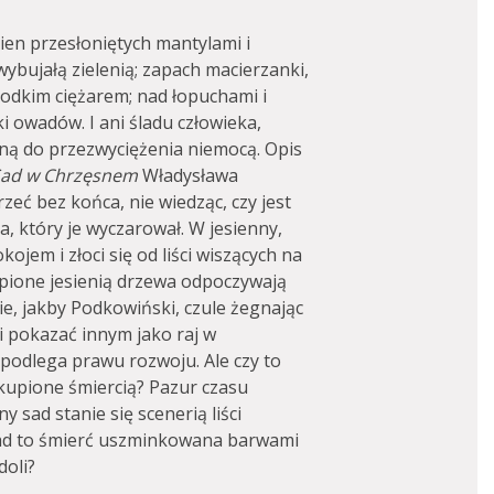
kien przesłoniętych mantylami i
 wybujałą zielenią; zapach macierzanki,
łodkim ciężarem; nad łopuchami i
i owadów. I ani śladu człowieka,
dną do przezwyciężenia niemocą. Opis
ad w Chrzęsnem
Władysława
eć bez końca, nie wiedząc, czy jest
, który je wyczarował. W jesienny,
ojem i złoci się od liści wiszących na
Uśpione jesienią drzewa odpoczywają
e, jakby Podkowiński, czule żegnając
 i pokazać innym jako raj w
j podlega prawu rozwoju. Ale czy to
okupione śmiercią? Pazur czasu
ny sad stanie się scenerią liści
sad to śmierć uszminkowana barwami
doli?