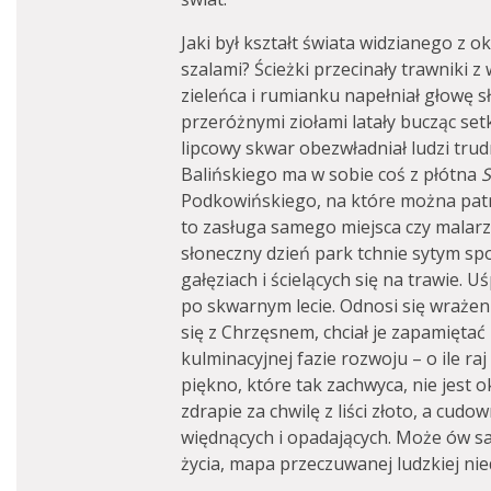
Jaki był kształt świata widzianego z o
szalami? Ścieżki przecinały trawniki z
zieleńca i rumianku napełniał głowę s
przeróżnymi ziołami latały bucząc setk
lipcowy skwar obezwładniał ludzi tru
Balińskiego ma w sobie coś z płótna
S
Podkowińskiego, na które można patrz
to zasługa samego miejsca czy malarza
słoneczny dzień park tchnie sytym spok
gałęziach i ścielących się na trawie. 
po skwarnym lecie. Odnosi się wrażeni
się z Chrzęsnem, chciał je zapamiętać
kulminacyjnej fazie rozwoju – o ile ra
piękno, które tak zachwyca, nie jest 
zdrapie za chwilę z liści złoto, a cudow
więdnących i opadających. Może ów 
życia, mapa przeczuwanej ludzkiej nie