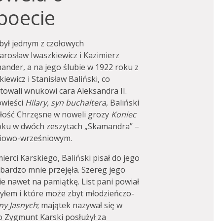
poecie
 był jednym z czołowych
Jarosław Iwaszkiewicz i Kazimierz
nder, a na jego ślubie w 1922 roku z
ewicz i Stanisław Baliński, co
stowali wnukowi cara Aleksandra II.
owieści
Hilary, syn buchaltera
, Baliński
dłość Chrzęsne w noweli grozy
Koniec
roku w dwóch zeszytach „Skamandra” –
niowo-wrześniowym.
mierci Karskiego, Baliński pisał do jego
 bardzo mnie przejęła. Szereg jego
e nawet na pamiątkę. List pani powiał
yłem i które może zbyt młodzieńczo-
ny Jasnych
; majątek nazywał się w
go Zygmunt Karski posłużył za