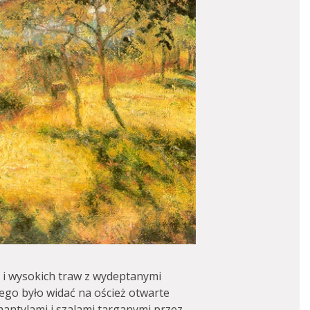
 i wysokich traw z wydeptanymi
rego było widać na oścież otwarte
antylami i szalami targanymi przez