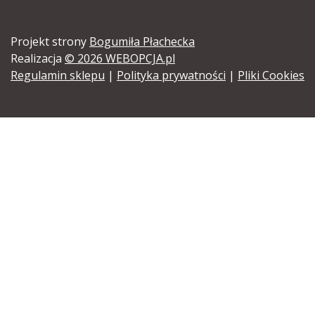
Projekt strony
Bogumiła Płachecka
Realizacja
© 2026 WEBOPCJA.pl
Regulamin sklepu
|
Polityka prywatności
|
Pliki Cookies