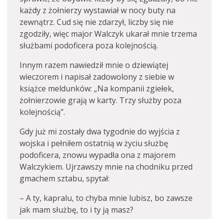
każdy z żołnierzy wystawiał w nocy buty na
zewnątrz. Cud się nie zdarzył, liczby się nie
zgodziły, więc major Walczyk ukarał mnie trzema
służbami podoficera poza kolejnością.
Innym razem nawiedził mnie o dziewiątej
wieczorem i napisał zadowolony z siebie w
książce meldunków: „Na kompanii zgiełek,
żołnierzowie grają w karty. Trzy służby poza
kolejnością”.
Gdy już mi zostały dwa tygodnie do wyjścia z
wojska i pełniłem ostatnią w życiu służbę
podoficera, znowu wypadła ona z majorem
Walczykiem. Ujrzawszy mnie na chodniku przed
gmachem sztabu, spytał:
– A ty, kapralu, to chyba mnie lubisz, bo zawsze
jak mam służbę, to i ty ją masz?