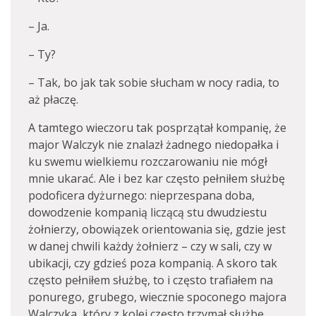
– Ja.
– Ty?
– Tak, bo jak tak sobie słucham w nocy radia, to
aż płaczę.
A tamtego wieczoru tak posprzątał kompanię, że
major Walczyk nie znalazł żadnego niedopałka i
ku swemu wielkiemu rozczarowaniu nie mógł
mnie ukarać. Ale i bez kar często pełniłem służbę
podoficera dyżurnego: nieprzespana doba,
dowodzenie kompanią liczącą stu dwudziestu
żołnierzy, obowiązek orientowania się, gdzie jest
w danej chwili każdy żołnierz – czy w sali, czy w
ubikacji, czy gdzieś poza kompanią. A skoro tak
często pełniłem służbę, to i często trafiałem na
ponurego, grubego, wiecznie spoconego majora
Walczyka, który z kolei często trzymał służbę