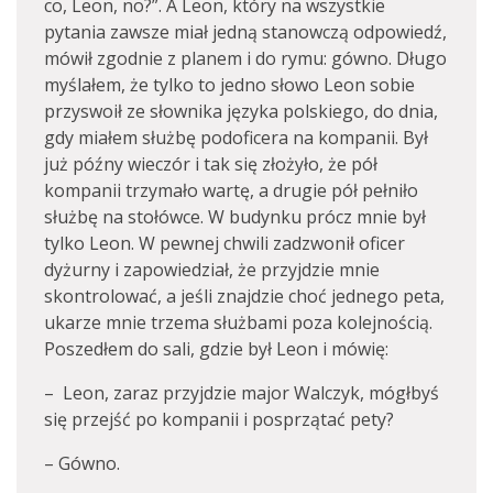
co, Leon, no?”. A Leon, który na wszystkie
pytania zawsze miał jedną stanowczą odpowiedź,
mówił zgodnie z planem i do rymu: gówno. Długo
myślałem, że tylko to jedno słowo Leon sobie
przyswoił ze słownika języka polskiego, do dnia,
gdy miałem służbę podoficera na kompanii. Był
już późny wieczór i tak się złożyło, że pół
kompanii trzymało wartę, a drugie pół pełniło
służbę na stołówce. W budynku prócz mnie był
tylko Leon. W pewnej chwili zadzwonił oficer
dyżurny i zapowiedział, że przyjdzie mnie
skontrolować, a jeśli znajdzie choć jednego peta,
ukarze mnie trzema służbami poza kolejnością.
Poszedłem do sali, gdzie był Leon i mówię:
– Leon, zaraz przyjdzie major Walczyk, mógłbyś
się przejść po kompanii i posprzątać pety?
– Gówno.