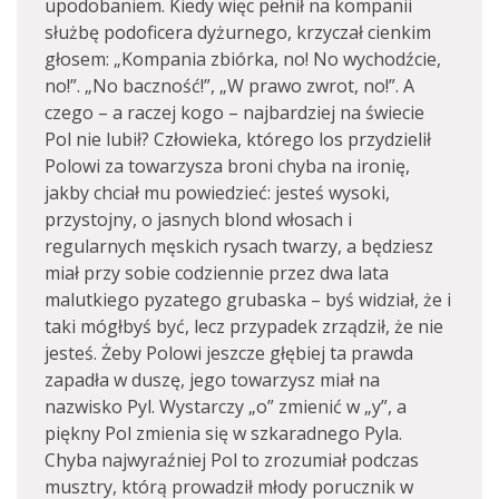
upodobaniem. Kiedy więc pełnił na kompanii
służbę podoficera dyżurnego, krzyczał cienkim
głosem: „Kompania zbiórka, no! No wychodźcie,
no!”. „No baczność!”, „W prawo zwrot, no!”. A
czego – a raczej kogo – najbardziej na świecie
Pol nie lubił? Człowieka, którego los przydzielił
Polowi za towarzysza broni chyba na ironię,
jakby chciał mu powiedzieć: jesteś wysoki,
przystojny, o jasnych blond włosach i
regularnych męskich rysach twarzy, a będziesz
miał przy sobie codziennie przez dwa lata
malutkiego pyzatego grubaska – byś widział, że i
taki mógłbyś być, lecz przypadek zrządził, że nie
jesteś. Żeby Polowi jeszcze głębiej ta prawda
zapadła w duszę, jego towarzysz miał na
nazwisko Pyl. Wystarczy „o” zmienić w „y”, a
piękny Pol zmienia się w szkaradnego Pyla.
Chyba najwyraźniej Pol to zrozumiał podczas
musztry, którą prowadził młody porucznik w