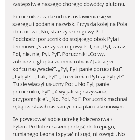
zastępstwie naszego chorego dowódcy plutonu.
Porucznik zażądał od nas ustawienia się w
szeregu i podania nazwisk. Przyszła kolej na Pola
i ten mówi: „No, starszy szeregowy Pol”.
Podchodzi porucznik do stojącego obok Pyla i
ten mówi: „Starszy szeregowy Pol, nie, Pyl, zaraz,
Pol, nie, nie, Pyl, Pyl”. Porucznik: „Co wy,
żołnierzu, głupka ze mnie robicie? Jak się w
końcu nazywacie?”. „Pyl, Pyl, panie poruczniku”.
„Pylpyl?”. „Tak, Pyl”. „To w końcu Pyl czy Pylpyl?”.
Tu się włączył usłużny Pol: „ No Pyl, panie
poruczniku, Pyl”. „A wy jak się nazywacie,
przypomnijcie”. „No, Pol, Pol”. Porucznik machnął
ręką i zostawił nas samych na placu alarmowym.
By powetować sobie udrękę koleżeństwa z
Pylem, Pol lubił czasem podejść do krępego,
rumianego Leona i spytać ni stąd, ni zowąd: „No i