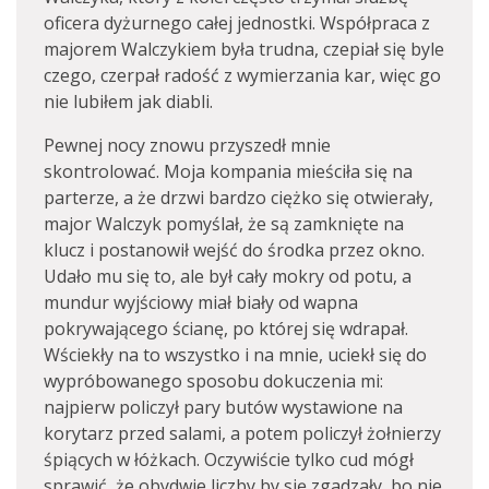
oficera dyżurnego całej jednostki. Współpraca z
majorem Walczykiem była trudna, czepiał się byle
czego, czerpał radość z wymierzania kar, więc go
nie lubiłem jak diabli.
Pewnej nocy znowu przyszedł mnie
skontrolować. Moja kompania mieściła się na
parterze, a że drzwi bardzo ciężko się otwierały,
major Walczyk pomyślał, że są zamknięte na
klucz i postanowił wejść do środka przez okno.
Udało mu się to, ale był cały mokry od potu, a
mundur wyjściowy miał biały od wapna
pokrywającego ścianę, po której się wdrapał.
Wściekły na to wszystko i na mnie, uciekł się do
wypróbowanego sposobu dokuczenia mi:
najpierw policzył pary butów wystawione na
korytarz przed salami, a potem policzył żołnierzy
śpiących w łóżkach. Oczywiście tylko cud mógł
sprawić, że obydwie liczby by się zgadzały, bo nie