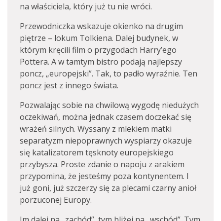
na właściciela, który już tu nie wróci.
Przewodniczka wskazuje okienko na drugim
piętrze – lokum Tolkiena. Dalej budynek, w
którym kręcili film o przygodach Harry’ego
Pottera. A w tamtym bistro podają najlepszy
poncz, „europejski”. Tak, to padło wyraźnie. Ten
poncz jest z innego świata.
Pozwalając sobie na chwilową wygodę niedużych
oczekiwań, można jednak czasem doczekać się
wrażeń silnych. Wyssany z mlekiem matki
separatyzm niepoprawnych wyspiarzy okazuje
się katalizatorem tęsknoty europejskiego
przybysza. Proste zdanie o napoju z arakiem
przypomina, że jesteśmy poza kontynentem. I
już goni, już szczerzy się za plecami czarny anioł
porzuconej Europy.
Im dalej na „zachód”, tym bliżej na „wschód”. Tym