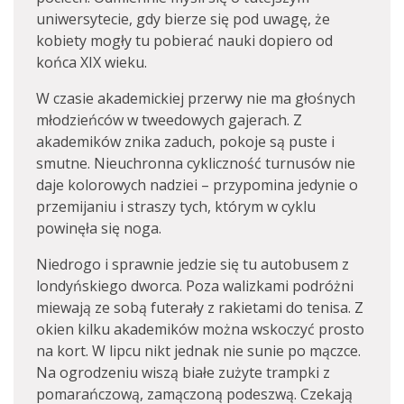
uniwersytecie, gdy bierze się pod uwagę, że
kobiety mogły tu pobierać nauki dopiero od
końca XIX wieku.
W czasie akademickiej przerwy nie ma głośnych
młodzieńców w tweedowych gajerach. Z
akademików znika zaduch, pokoje są puste i
smutne. Nieuchronna cykliczność turnusów nie
daje kolorowych nadziei – przypomina jedynie o
przemijaniu i straszy tych, którym w cyklu
powinęła się noga.
Niedrogo i sprawnie jedzie się tu autobusem z
londyńskiego dworca. Poza walizkami podróżni
miewają ze sobą futerały z rakietami do tenisa. Z
okien kilku akademików można wskoczyć prosto
na kort. W lipcu nikt jednak nie sunie po mączce.
Na ogrodzeniu wiszą białe zużyte trampki z
pomarańczową, zamączoną podeszwą. Czekają