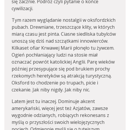
się zacznie. Podróż czyli pytanie o końce
cywilizacji.
Tym razem wyglądanie nostalgii w oksfordzkich
pubach. Drewniane, trzeszczące klity, w których
miarą czasu jest pinta. Ciasne siedliska tubylców
unoszą się dziś nad szczątkami innowierców.
Kilkaset ofiar Krwawej Marii płonęło tu żywcem.
Ogień pochłaniający ludzi na stosie miał
oznaczać powrót katolickiej Anglii. Parę wieków
później przesypujące się pod brukiem prochy
rzekomych heretyków są atrakcją turystyczną.
Oksford to chodzenie po trupach, picie i
czekanie. Jak niby nigdy. Jak niby nic.
Latem jest tu inaczej. Dominuje akcent
amerykański, więcej jest też Azjatów, zawsze
wygodnie odzianych, robiących rekonesans z
myślą o przyszłości swoich wielojęzycznych
pociech. Odmiennie myśli się o tutejszym