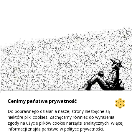
Cenimy państwa prywatność
Projekt strony
Bogumiła Płachecka
Do poprawnego działania naszej strony niezbędne są
niektóre pliki cookies. Zachęcamy również do wyrażenia
Realizacja
© 2026 WEBOPCJA.pl
zgody na użycie plików cookie narzędzi analitycznych. Więcej
Regulamin sklepu
|
Polityka prywatności
|
Pliki Cookies
informacji znajdą państwo w
polityce prywatności
.