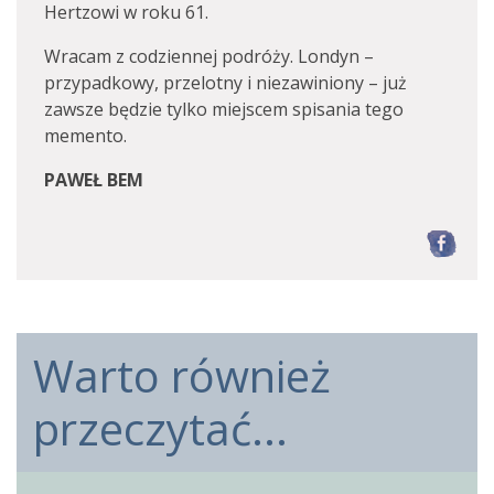
Hertzowi w roku 61.
Wracam z codziennej podróży. Londyn –
przypadkowy, przelotny i niezawiniony – już
zawsze będzie tylko miejscem spisania tego
memento.
PAWEŁ BEM
F
Warto również
przeczytać...