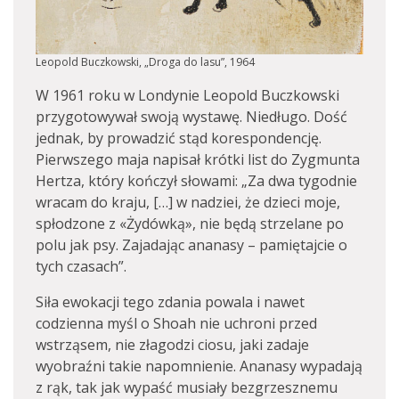
Leopold Buczkowski, „Droga do lasu”, 1964
W 1961 roku w Londynie Leopold Buczkowski
przygotowywał swoją wystawę. Niedługo. Dość
jednak, by prowadzić stąd korespondencję.
Pierwszego maja napisał krótki list do Zygmunta
Hertza, który kończył słowami: „Za dwa tygodnie
wracam do kraju, […] w nadziei, że dzieci moje,
spłodzone z «Żydówką», nie będą strzelane po
polu jak psy. Zajadając ananasy – pamiętajcie o
tych czasach”.
Siła ewokacji tego zdania powala i nawet
codzienna myśl o Shoah nie uchroni przed
wstrząsem, nie złagodzi ciosu, jaki zadaje
wyobraźni takie napomnienie. Ananasy wypadają
z rąk, tak jak wypaść musiały bezgrzesznemu