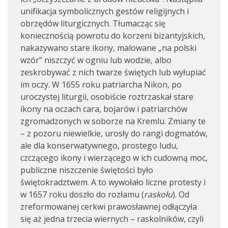
unifikacja symbolicznych gestów religijnych i
obrzędów liturgicznych. Tłumacząc się
koniecznością powrotu do korzeni bizantyjskich,
nakazywano stare ikony, malowane „na polski
wzór” niszczyć w ogniu lub wodzie, albo
zeskrobywać z nich twarze świętych lub wyłupiać
im oczy. W 1655 roku patriarcha Nikon, po
uroczystej liturgii, osobiście roztrzaskał stare
ikony na oczach cara, bojarów i patriarchów
zgromadzonych w soborze na Kremlu. Zmiany te
– z pozoru niewielkie, urosły do rangi dogmatów,
ale dla konserwatywnego, prostego ludu,
czczącego ikony i wierzącego w ich cudowną moc,
publiczne niszczenie świętości było
świętokradztwem. A to wywołało liczne protesty i
w 1657 roku doszło do rozłamu (
raskołu
). Od
zreformowanej cerkwi prawosławnej odłączyła
się aż jedna trzecia wiernych – raskolników, czyli