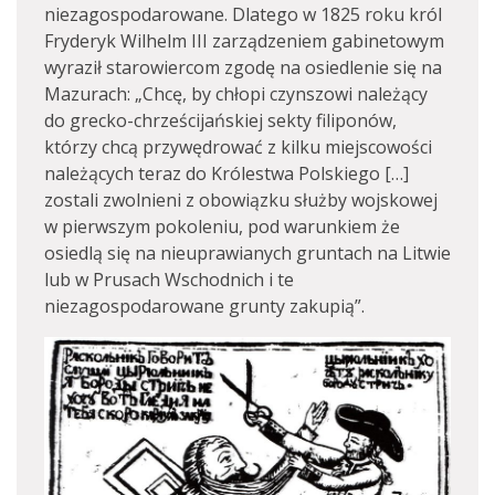
niezagospodarowane. Dlatego w 1825 roku król
Fryderyk Wilhelm III zarządzeniem gabinetowym
wyraził starowiercom zgodę na osiedlenie się na
Mazurach: „Chcę, by chłopi czynszowi należący
do grecko-chrześcijańskiej sekty filiponów,
którzy chcą przywędrować z kilku miejscowości
należących teraz do Królestwa Polskiego […]
zostali zwolnieni z obowiązku służby wojskowej
w pierwszym pokoleniu, pod warunkiem że
osiedlą się na nieuprawianych gruntach na Litwie
lub w Prusach Wschodnich i te
niezagospodarowane grunty zakupią”.