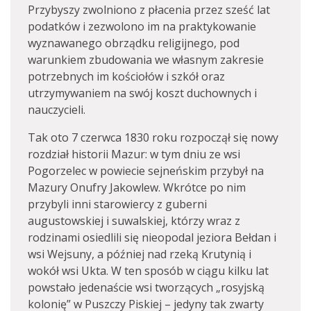
Przybyszy zwolniono z płacenia przez sześć lat
podatków i zezwolono im na praktykowanie
wyznawanego obrządku religijnego, pod
warunkiem zbudowania we własnym zakresie
potrzebnych im kościołów i szkół oraz
utrzymywaniem na swój koszt duchownych i
nauczycieli.
Tak oto 7 czerwca 1830 roku rozpoczął się nowy
rozdział historii Mazur: w tym dniu ze wsi
Pogorzelec w powiecie sejneńskim przybył na
Mazury Onufry Jakowlew. Wkrótce po nim
przybyli inni starowiercy z guberni
augustowskiej i suwalskiej, którzy wraz z
rodzinami osiedlili się nieopodal jeziora Bełdan i
wsi Wejsuny, a później nad rzeką Krutynią i
wokół wsi Ukta. W ten sposób w ciągu kilku lat
powstało jedenaście wsi tworzących „rosyjską
kolonię” w Puszczy Piskiej – jedyny tak zwarty