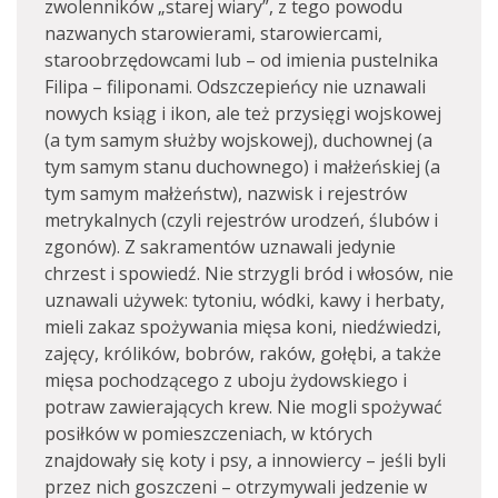
zwolenników „starej wiary”, z tego powodu
nazwanych starowierami, starowiercami,
staroobrzędowcami lub – od imienia pustelnika
Filipa – filiponami. Odszczepieńcy nie uznawali
nowych ksiąg i ikon, ale też przysięgi wojskowej
(a tym samym służby wojskowej), duchownej (a
tym samym stanu duchownego) i małżeńskiej (a
tym samym małżeństw), nazwisk i rejestrów
metrykalnych (czyli rejestrów urodzeń, ślubów i
zgonów). Z sakramentów uznawali jedynie
chrzest i spowiedź. Nie strzygli bród i włosów, nie
uznawali używek: tytoniu, wódki, kawy i herbaty,
mieli zakaz spożywania mięsa koni, niedźwiedzi,
zajęcy, królików, bobrów, raków, gołębi, a także
mięsa pochodzącego z uboju żydowskiego i
potraw zawierających krew. Nie mogli spożywać
posiłków w pomieszczeniach, w których
znajdowały się koty i psy, a innowiercy – jeśli byli
przez nich goszczeni – otrzymywali jedzenie w