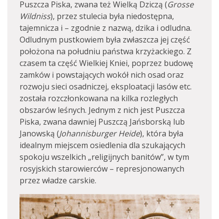
Puszcza Piska, zwana też Wielką Dziczą (
Grosse
Wildniss
), przez stulecia była niedostępna,
tajemnicza i – zgodnie z nazwą, dzika i odludna.
Odludnym pustkowiem była zwłaszcza jej część
położona na południu państwa krzyżackiego. Z
czasem ta część Wielkiej Kniei, poprzez budowę
zamków i powstających wokół nich osad oraz
rozwoju sieci osadniczej, eksploatacji lasów etc.
została rozczłonkowana na kilka rozległych
obszarów leśnych. Jednym z nich jest Puszcza
Piska, zwana dawniej Puszczą Jańsborską lub
Janowską (
Johannisburger Heide
), która była
idealnym miejscem osiedlenia dla szukających
spokoju wszelkich „religijnych banitów”, w tym
rosyjskich starowierców – represjonowanych
przez władze carskie.