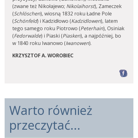
(zwane też Nikołajewo;
Nikolaihorst
), Zameczek
(
Schlöschen
), wiosną 1832 roku Ładne Pole
(
Schönfeld
) i Kadzidłowo (
Kadzidlowen
), latem
tego samego roku Piotrowo (
Peterhain
), Osiniak
(
Fedorwalde
) i Piaski (
Piasken
), a najpóźniej, bo
w 1840 roku Iwanowo (
Iwanowen
).
KRZYSZTOF A. WOROBIEC
F
Warto również
przeczytać...