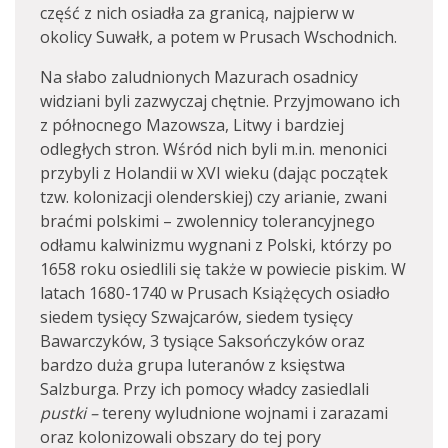
część z nich osiadła za granicą, najpierw w
okolicy Suwałk, a potem w Prusach Wschodnich.
Na słabo zaludnionych Mazurach osadnicy
widziani byli zazwyczaj chętnie. Przyjmowano ich
z północnego Mazowsza, Litwy i bardziej
odległych stron. Wśród nich byli m.in. menonici
przybyli z Holandii w XVI wieku (dając początek
tzw. kolonizacji olenderskiej) czy arianie, zwani
braćmi polskimi – zwolennicy tolerancyjnego
odłamu kalwinizmu wygnani z Polski, którzy po
1658 roku osiedlili się także w powiecie piskim. W
latach 1680-1740 w Prusach Książęcych osiadło
siedem tysięcy Szwajcarów, siedem tysięcy
Bawarczyków, 3 tysiące Saksończyków oraz
bardzo duża grupa luteranów z księstwa
Salzburga. Przy ich pomocy władcy zasiedlali
pustki –
tereny wyludnione wojnami i zarazami
oraz kolonizowali obszary do tej pory