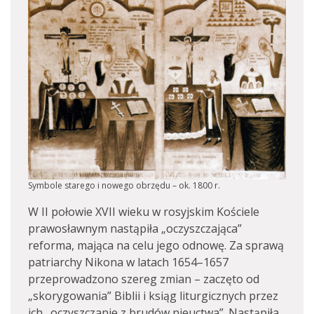
Symbole starego i nowego obrzędu – ok. 1800 r.
W II połowie XVII wieku w rosyjskim Kościele
prawosławnym nastąpiła „oczyszczająca”
reforma, mająca na celu jego odnowę. Za sprawą
patriarchy Nikona w latach 1654–1657
przeprowadzono szereg zmian – zaczęto od
„skorygowania” Biblii i ksiąg liturgicznych przez
ich „oczyszczanie z brudów nieuctwa”. Nastąpiła