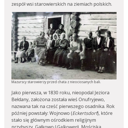
zespół wsi starowierskich na ziemiach polskich.
Mazurscy starowierzy przed chata z nieociosanych bali.
Jako pierwsza, w 1830 roku, nieopodal Jeziora
Bełdany, założona została wieś Onufryjewo,
nazwana tak na cześć pierwszego osadnika. Rok
później powstały: Wojnowo (
Eckertsdorf
), które
stało się głównym ośrodkiem religijnym
przybyszy, Gałkowo (
Galkowen
), Mościska