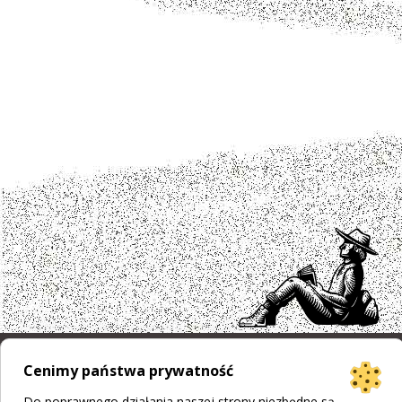
Cenimy państwa prywatność
Projekt strony
Bogumiła Płachecka
Do poprawnego działania naszej strony niezbędne są