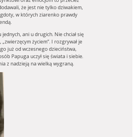
stynktowi oraz emocjom to przecież
 dodawali, że jest nie tylko dziwakiem,
egdoty, w których ziarenko prawdy
gendą.
ednych, ani u drugich. Nie chciał się
„zwierzęcym życiem”. I rozgrywał je
ał go już od wczesnego dzieciństwa,
osób Papuga uczył się świata i siebie.
ia z nadzieją na wielką wygraną.