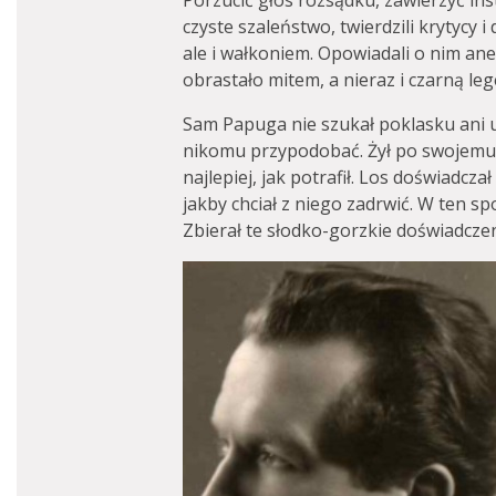
Porzucić głos rozsądku, zawierzyć in
czyste szaleństwo, twierdzili krytycy i
ale i wałkoniem. Opowiadali o nim an
obrastało mitem, a nieraz i czarną le
Sam Papuga nie szukał poklasku ani u j
nikomu przypodobać. Żył po swojemu, 
najlepiej, jak potrafił. Los doświadcz
jakby chciał z niego zadrwić. W ten sp
Zbierał te słodko-gorzkie doświadczen