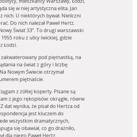
politycy, mieszkańcy Warszawy, Łodzi,
da się w niej artystyczna elita. Jan
z nich. U niektórych bywał. Nieliczni
rać. Do nich należał Paweł Hertz.
 Nowy Świat 33”. To drugi warszawski
1955 roku z ulicy Iwickiej, gdzie
z Łodzi.
ył zakwaterowany pod piętnastką, na
dania na świat z góry i liczbę
. Na Nowym Świecie otrzymał
umerem piętnaście.
iągam z żółtej koperty. Pisane są
am z jego rękopisów: okrągłe, równe
 Z dat wynika, że pisał do Hertza od
espondencja jest kluczem do
zede wszystkim dramatycznych,
uga się obawiał, co go drażniło,
ył dla niego Paweł Hertz.