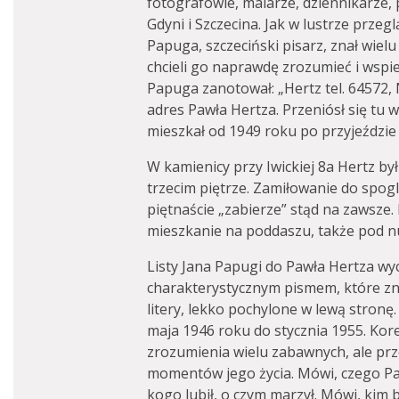
fotografowie, malarze, dziennikarze, 
Gdyni i Szczecina. Jak w lustrze przeglą
Papuga, szczeciński pisarz, znał wielu 
chcieli go naprawdę zrozumieć i wspie
Papuga zanotował: „Hertz tel. 64572,
adres Pawła Hertza. Przeniósł się tu w 
mieszkał od 1949 roku po przyjeździe 
W kamienicy przy Iwickiej 8a Hertz b
trzecim piętrze. Zamiłowanie do spoglą
piętnaście „zabierze” stąd na zawsze
mieszkanie na poddaszu, także pod n
Listy Jana Papugi do Pawła Hertza wyc
charakterystycznym pismem, które zn
litery, lekko pochylone w lewą stronę.
maja 1946 roku do stycznia 1955. Kor
zrozumienia wielu zabawnych, ale pr
momentów jego życia. Mówi, czego Pap
kogo lubił, o czym marzył. Mówi, kim b