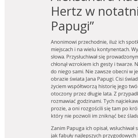
Hertz w notatn
Papugi”
Anonimowi przechodnie, iluż ich spot
miejscach i na wielu kontynentach. Wy
słowa. Przysłuchiwał się prowadzony
chłonął wzrokiem ich gesty i twarze. N
do niego sami. Nie zawsze obecni w je
obrazie świata Jana Papugi. Cisi świ
życiem współtworzą historię jego twórc
otoczony przez długie lata. Z przyp
rozmawiać godzinami. Tych najciekaw
prozie, a oni rozgościli się tam po kr
który nie pozwoli im zniknąć bez ślad
Zanim Papuga ich opisał, wsłuchiwał s
jak fabuły najlepszych przygodowych k