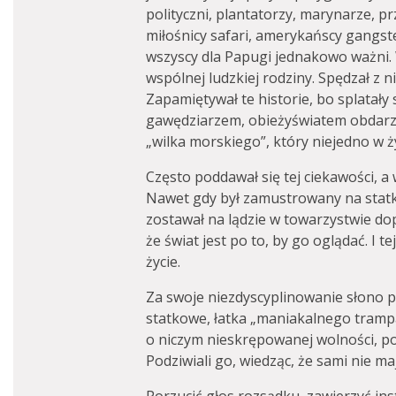
polityczni, plantatorzy, marynarze, p
miłośnicy safari, amerykańscy gangsterz
wszyscy dla Papugi jednakowo ważni. W
wspólnej ludzkiej rodziny. Spędzał z nim
Zapamiętywał te historie, bo splatały 
gawędziarzem, obieżyświatem obdar
„wilka morskiego”, który niejedno w ży
Często poddawał się tej ciekawości, a
Nawet gdy był zamustrowany na statku
zostawał na lądzie w towarzystwie dop
że świat jest po to, by go oglądać. I t
życie.
Za swoje niezdyscyplinowanie słono pł
statkowe, łatka „maniakalnego trampa
o niczym nieskrępowanej wolności, 
Podziwiali go, wiedząc, że sami nie ma