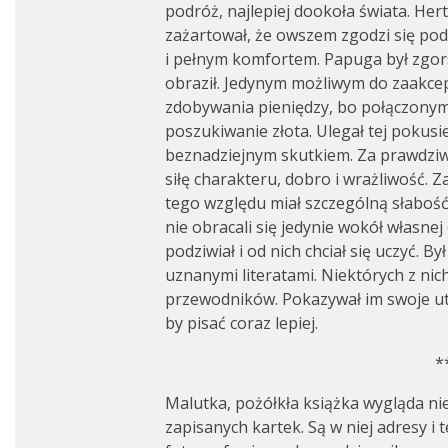
podróż, najlepiej dookoła świata. Her
zażartował, że owszem zgodzi się pod
i pełnym komfortem. Papuga był zgor
obraził. Jedynym możliwym do zaakc
zdobywania pieniędzy, bo połączonym 
poszukiwanie złota. Ulegał tej pokusie
beznadziejnym skutkiem. Za prawdziw
siłę charakteru, dobro i wrażliwość.
tego względu miał szczególną słabość 
nie obracali się jedynie wokół własnej 
podziwiał i od nich chciał się uczyć. 
uznanymi literatami. Niektórych z nich
przewodników. Pokazywał im swoje ut
by pisać coraz lepiej.
*
Malutka, pożółkła książka wygląda nie
zapisanych kartek. Są w niej adresy i 