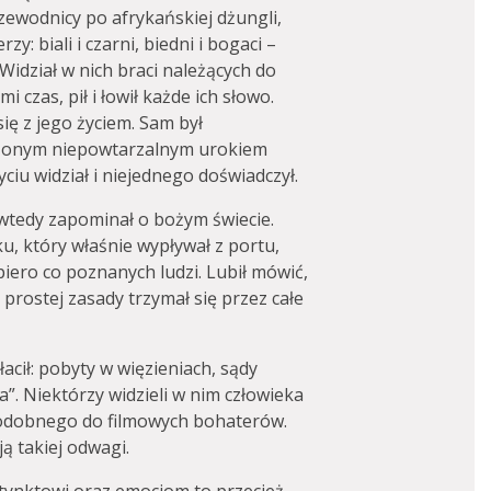
rzewodnicy po afrykańskiej dżungli,
y: biali i czarni, biedni i bogaci –
idział w nich braci należących do
i czas, pił i łowił każde ich słowo.
się z jego życiem. Sam był
zonym niepowtarzalnym urokiem
ciu widział i niejednego doświadczył.
 wtedy zapominał o bożym świecie.
, który właśnie wypływał z portu,
iero co poznanych ludzi. Lubił mówić,
ej prostej zasady trzymał się przez całe
acił: pobyty w więzieniach, sądy
”. Niektórzy widzieli w nim człowieka
podobnego do filmowych bohaterów.
ją takiej odwagi.