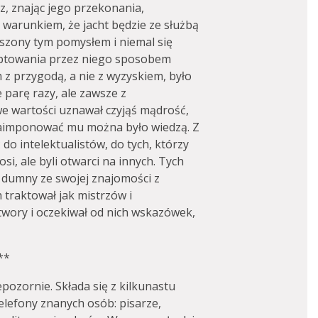
tz, znając jego przekonania,
 warunkiem, że jacht będzie ze służbą
szony tym pomysłem i niemal się
eptowania przez niego sposobem
z przygodą, a nie z wyzyskiem, było
 parę razy, ale zawsze z
e wartości uznawał czyjąś mądrość,
 Zaimponować mu można było wiedzą. Z
do intelektualistów, do tych, którzy
osi, ale byli otwarci na innych. Tych
Był dumny ze swojej znajomości z
 traktował jak mistrzów i
wory i oczekiwał od nich wskazówek,
**
pozornie. Składa się z kilkunastu
telefony znanych osób: pisarze,