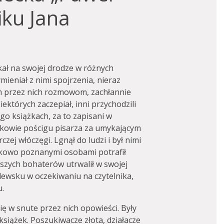
iku Jana
kał na swojej drodze w różnych
mieniał z nimi spojrzenia, nieraz
m przez nich rozmowom, zachłannie
iektórych zaczepiał, inni przychodzili
go książkach, za to zapisani w
adkowie pościgu pisarza za umykającym
zej włóczęgi. Lgnął do ludzi i był nimi
adkowo poznanymi osobami potrafił
szych bohaterów utrwalił w swojej
ólewsku w oczekiwaniu na czytelnika,
u.
ię w snute przez nich opowieści. Były
siążek. Poszukiwacze złota, działacze