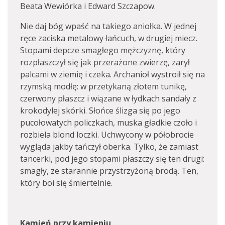
Beata Wewiórka i Edward Szczapow.
Nie daj bóg wpaść na takiego aniołka. W jednej
ręce zaciska metalowy łańcuch, w drugiej miecz.
Stopami depcze smagłego mężczyznę, który
rozpłaszczył się jak przerażone zwierzę, zarył
palcami w ziemię i czeka. Archanioł wystroił się na
rzymską modłę: w przetykaną złotem tunikę,
czerwony płaszcz i wiązane w łydkach sandały z
krokodylej skórki. Słońce ślizga się po jego
pucołowatych policzkach, muska gładkie czoło i
rozbiela blond loczki. Uchwycony w półobrocie
wygląda jakby tańczył oberka. Tylko, że zamiast
tancerki, pod jego stopami płaszczy się ten drugi:
smagły, ze starannie przystrzyżoną brodą. Ten,
który boi się śmiertelnie.
Kamień przy kamieniu