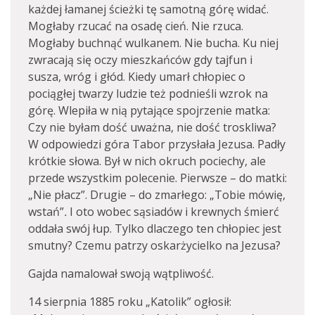
każdej łamanej ścieżki tę samotną górę widać.
Mogłaby rzucać na osadę cień. Nie rzuca.
Mogłaby buchnąć wulkanem. Nie bucha. Ku niej
zwracają się oczy mieszkańców gdy tajfun i
susza, wróg i głód. Kiedy umarł chłopiec o
pociągłej twarzy ludzie też podnieśli wzrok na
górę. Wlepiła w nią pytające spojrzenie matka:
Czy nie byłam dość uważna, nie dość troskliwa?
W odpowiedzi góra Tabor przysłała Jezusa. Padły
krótkie słowa. Był w nich okruch pociechy, ale
przede wszystkim polecenie. Pierwsze – do matki:
„Nie płacz”. Drugie – do zmarłego: „Tobie mówię,
wstań”
.
I oto wobec sąsiadów i krewnych śmierć
oddała swój łup. Tylko dlaczego ten chłopiec jest
smutny? Czemu patrzy oskarżycielko na Jezusa?
Gajda namalował swoją wątpliwość.
14 sierpnia 1885 roku „Katolik” ogłosił: