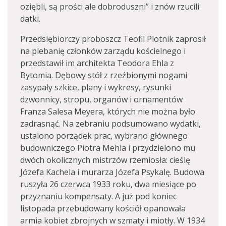
oziębli, są prości ale dobroduszni” i znów rzucili
datki.
Przedsiębiorczy proboszcz Teofil Plotnik zaprosił
na plebanię członków zarządu kościelnego i
przedstawił im architekta Teodora Ehla z
Bytomia. Dębowy stół z rzeźbionymi nogami
zasypały szkice, plany i wykresy, rysunki
dzwonnicy, stropu, organów i ornamentów
Franza Salesa Meyera, których nie można było
zadrasnąć. Na zebraniu podsumowano wydatki,
ustalono porządek prac, wybrano głównego
budowniczego Piotra Mehla i przydzielono mu
dwóch okolicznych mistrzów rzemiosła: cieślę
Józefa Kachela i murarza Józefa Psykalę. Budowa
ruszyła 26 czerwca 1933 roku, dwa miesiące po
przyznaniu kompensaty. A już pod koniec
listopada przebudowany kościół opanowała
armia kobiet zbrojnych w szmaty i miotły. W 1934