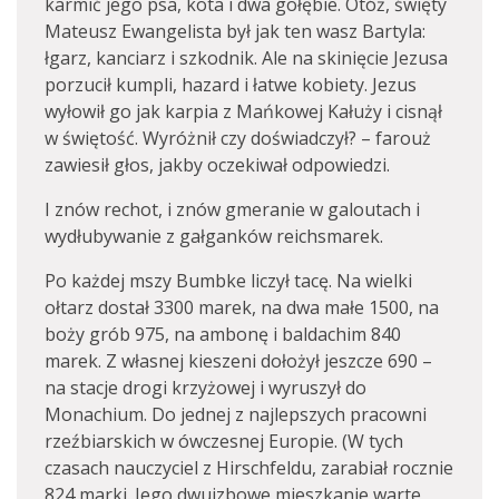
karmić jego psa, kota i dwa gołębie. Otóż, święty
Mateusz Ewangelista był jak ten wasz Bartyla:
łgarz, kanciarz i szkodnik. Ale na skinięcie Jezusa
porzucił kumpli, hazard i łatwe kobiety. Jezus
wyłowił go jak karpia z Mańkowej Kałuży i cisnął
w świętość. Wyróżnił czy doświadczył? – farouż
zawiesił głos, jakby oczekiwał odpowiedzi.
I znów rechot, i znów gmeranie w galoutach i
wydłubywanie z gałganków reichsmarek.
Po każdej mszy Bumbke liczył tacę. Na wielki
ołtarz dostał 3300 marek, na dwa małe 1500, na
boży grób 975, na ambonę i baldachim 840
marek. Z własnej kieszeni dołożył jeszcze 690 –
na stacje drogi krzyżowej i wyruszył do
Monachium. Do jednej z najlepszych pracowni
rzeźbiarskich w ówczesnej Europie. (W tych
czasach nauczyciel z Hirschfeldu, zarabiał rocznie
824 marki. Jego dwuizbowe mieszkanie warte