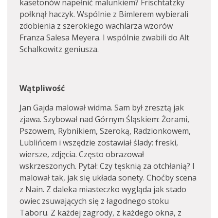
kasetonów napełnić malunkiem? Frischtatzky
połknął haczyk. Wspólnie z Bimlerem wybierali
zdobienia z szerokiego wachlarza wzorów
Franza Salesa Meyera. I wspólnie zwabili do Alt
Schalkowitz geniusza.
Wątpliwość
Jan Gajda malował widma. Sam był zresztą jak
zjawa. Szybował nad Górnym Śląskiem: Żorami,
Pszowem, Rybnikiem, Szeroką, Radzionkowem,
Lublińcem i wszędzie zostawiał ślady: freski,
wiersze, zdjęcia. Często obrazował
wskrzeszonych. Pytał: Czy tęsknią za otchłanią? I
malował tak, jak się układa sonety. Choćby scena
z Nain. Z daleka miasteczko wygląda jak stado
owiec zsuwających się z łagodnego stoku
Taboru. Z każdej zagrody, z każdego okna, z