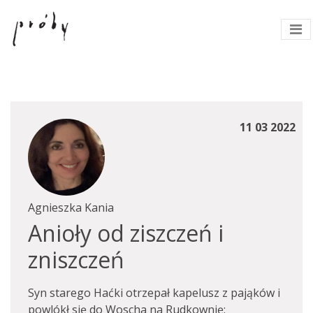
11 03 2022
Agnieszka Kania
Anioły od ziszczeń i
zniszczeń
Syn starego Haćki otrzepał kapelusz z pająków i
powlókł się do Woscha na Rudkownię: