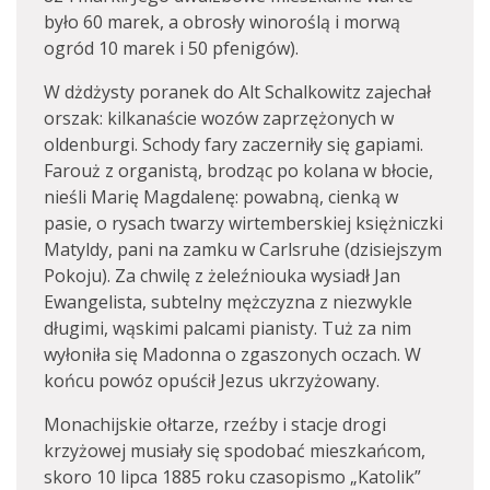
było 60 marek, a obrosły winoroślą i morwą
ogród 10 marek i 50 pfenigów).
W dżdżysty poranek do Alt Schalkowitz zajechał
orszak: kilkanaście wozów zaprzężonych w
oldenburgi. Schody fary zaczerniły się gapiami.
Farouż z organistą, brodząc po kolana w błocie,
nieśli Marię Magdalenę: powabną, cienką w
pasie, o rysach twarzy wirtemberskiej księżniczki
Matyldy, pani na zamku w Carlsruhe (dzisiejszym
Pokoju). Za chwilę z żeleźniouka wysiadł Jan
Ewangelista, subtelny mężczyzna z niezwykle
długimi, wąskimi palcami pianisty. Tuż za nim
wyłoniła się Madonna o zgaszonych oczach. W
końcu powóz opuścił Jezus ukrzyżowany.
Monachijskie ołtarze, rzeźby i stacje drogi
krzyżowej musiały się spodobać mieszkańcom,
skoro 10 lipca 1885 roku czasopismo „Katolik”