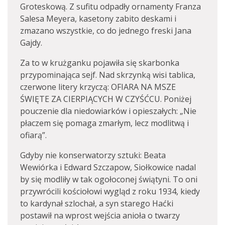
Groteskową. Z sufitu odpadły ornamenty Franza
Salesa Meyera, kasetony zabito deskami i
zmazano wszystkie, co do jednego freski Jana
Gajdy.
Za to w krużganku pojawiła się skarbonka
przypominająca sejf. Nad skrzynką wisi tablica,
czerwone litery krzyczą: OFIARA NA MSZE
ŚWIĘTE ZA CIERPIĄCYCH W CZYŚĆCU. Poniżej
pouczenie dla niedowiarków i opieszałych: „Nie
płaczem się pomaga zmarłym, lecz modlitwą i
ofiarą”.
Gdyby nie konserwatorzy sztuki: Beata
Wewiórka i Edward Szczapow, Siołkowice nadal
by się modliły w tak ogołoconej świątyni. To oni
przywrócili kościołowi wygląd z roku 1934, kiedy
to kardynał szlochał, a syn starego Haćki
postawił na wprost wejścia anioła o twarzy