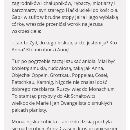
zagrodników i chałupników, rębaczy, miotlarzy i
karczmarzy, syn starego Haćki uciekł do kościoła.
Gapił w sufit: w brudne stopy Jaira i jego wyblakłą
córkę, wreszcie przeniósł wzrok na Jezusa
wskrzesiciela:
– Jair to Żyd, do tego biskup, a kto jestem ja? Kto
Anna? Kto mi obudzi Annę!
Tuż po pogrzebie zaczął szukać anioła. Miał być
kobietą: smukłą, rudowłosą, taką jak Anna.
Objechał Oppeln, Grottkau, Poppelau, Cosel,
Patschkau, Kamnig. Nigdzie nie znalazł dość
dobrego rzeźbiarza. Ruszył więc do Monachium.
To stamtąd przybyły do Alt Schaltowitz
wielkookie Marie i Jan Ewangelista o smukłych
palcach pianisty.
Monachijska kobieta – anioł do dzisiaj pochyla
się nad grobem Anny. Czasem ktoś przyniesie jej