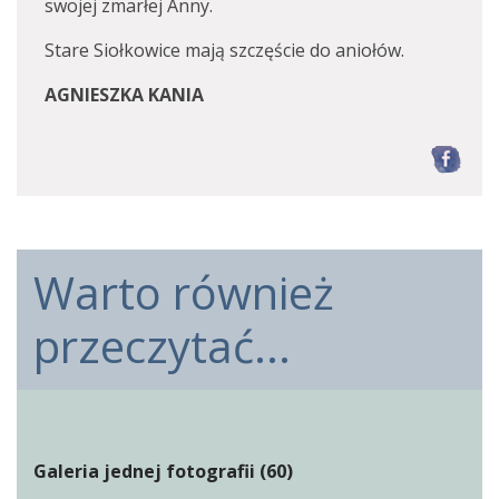
swojej zmarłej Anny.
Stare Siołkowice mają szczęście do aniołów.
AGNIESZKA KANIA
F
Warto również
przeczytać...
Galeria jednej fotografii (60)