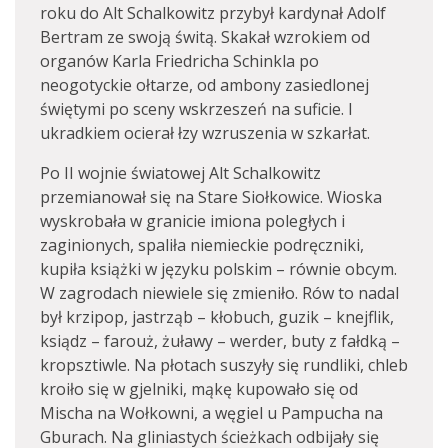
roku do Alt Schalkowitz przybył kardynał Adolf
Bertram ze swoją świtą. Skakał wzrokiem od
organów Karla Friedricha Schinkla po
neogotyckie ołtarze, od ambony zasiedlonej
świętymi po sceny wskrzeszeń na suficie. I
ukradkiem ocierał łzy wzruszenia w szkarłat.
Po II wojnie światowej Alt Schalkowitz
przemianował się na Stare Siołkowice. Wioska
wyskrobała w granicie imiona poległych i
zaginionych, spaliła niemieckie podręczniki,
kupiła książki w języku polskim – równie obcym.
W zagrodach niewiele się zmieniło. Rów to nadal
był krzipop, jastrząb – kłobuch, guzik – knejflik,
ksiądz – farouż, żuławy – werder, buty z fałdką –
kropsztiwle. Na płotach suszyły się rundliki, chleb
kroiło się w gjelniki, mąkę kupowało się od
Mischa na Wołkowni, a węgiel u Pampucha na
Gburach. Na gliniastych ścieżkach odbijały się