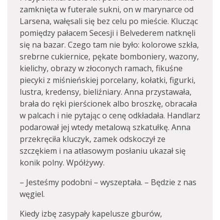
zamknięta w futerale sukni, on w marynarce od
Larsena, wałęsali się bez celu po mieście. Klucząc
pomiędzy pałacem Secesji i Belvederem natknęli
się na bazar. Czego tam nie było: kolorowe szkła,
srebrne cukiernice, pękate bomboniery, wazony,
kielichy, obrazy w złoconych ramach, fikuśne
piecyki z miśnieńskiej porcelany, kołatki, figurki,
lustra, kredensy, bieliźniary. Anna przystawała,
brała do ręki pierścionek albo broszkę, obracała
w palcach i nie pytając o cenę odkładała. Handlarz
podarował jej wtedy metalową szkatułkę. Anna
przekręciła kluczyk, zamek odskoczył ze
szczękiem i na atłasowym posłaniu ukazał się
konik polny. Wpółżywy.
– Jesteśmy podobni – wyszeptała. – Będzie z nas
węgiel.
Kiedy izbę zasypały kapelusze gburów,