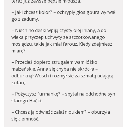
teraz już zawsze będzie młodsza.
– Jaki chcesz kolor? – ochrypły głos gbura wyrwał
go z zadumy.
– Niech no deski wpiją czysty olej lniany, a do
wieka przyczep uchwyty ze szczotkowanego
mosiądzu, takie jak miał farouż. Kiedy zdejmiesz
miarę?
– Przecież dopiero strugałem wam łóżko
małżeńskie. Anna się chyba nie skróciła –
odburknął Wosch i rozmył się za szmatą udającą
kotarę.
– Pożyczysz furmankę? – spytał na odchodne syn
starego Haćki.
– Chcesz ją odwieźć żalaźnioukiem? – oburzyła
się ciemność.