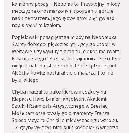
kamienny posąg – Nepomuka. Przystojny, młody
mężczyzna o rozmarzonym spojrzeniu góruje
nad cmentarzem. Jego głowę stroi pięć gwiazd i
napis
tacui
: milczałem.
Popielowski posąg jest za młody na Nepomuka.
Święty dobiegał pięćdziesiątki, gdy go utopili w
Wełtawie. Czy wykuty z granitu młokos ma twarz
Frischtatzkiego? Pozostanie tajemnicą. Sekretem
nie jest natomiast, że zanim ten ksiądz porzucił
Alt Schalkowitz postarał się o malarza. I to nie
byle jakiego.
Chyba maczał tu palce kierownik szkoły na
Klapaczu Hans Bimler, absolwent Akademii
Sztuki i Rzemiosła Artystycznego w Breslau.
Może tam oczarowały go ornamenty Franza
Salesa Meyera. Chciał je mieć w zasięgu wzroku.
– A gdyby wyłożyć nimi sufit kościoła? A wnętrza