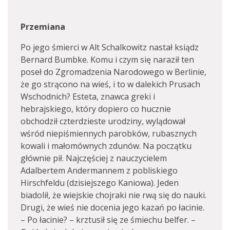
Przemiana
Po jego śmierci w Alt Schalkowitz nastał ksiądz
Bernard Bumbke. Komu i czym się naraził ten
poseł do Zgromadzenia Narodowego w Berlinie,
że go strącono na wieś, i to w dalekich Prusach
Wschodnich? Esteta, znawca greki i
hebrajskiego, który dopiero co hucznie
obchodził czterdzieste urodziny, wylądował
wśród niepiśmiennych parobków, rubasznych
kowali i małomównych zdunów. Na początku
głównie pił. Najczęściej z nauczycielem
Adalbertem Andermannem z pobliskiego
Hirschfeldu (dzisiejszego Kaniowa). Jeden
biadolił, że wiejskie chojraki nie rwą się do nauki.
Drugi, że wieś nie docenia jego kazań po łacinie.
– Po łacinie? – krztusił się ze śmiechu belfer. –