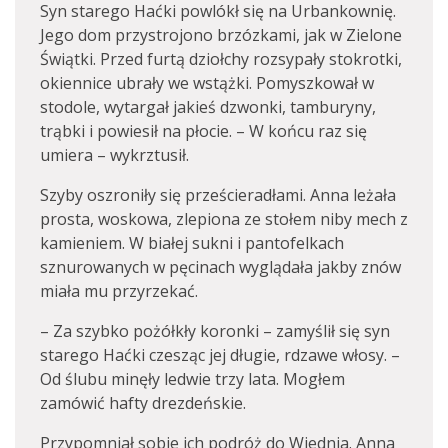
Syn starego Haćki powlókł się na Urbankownię.
Jego dom przystrojono brzózkami, jak w Zielone
Świątki. Przed furtą dziołchy rozsypały stokrotki,
okiennice ubrały we wstążki. Pomyszkował w
stodole, wytargał jakieś dzwonki, tamburyny,
trąbki i powiesił na płocie. – W końcu raz się
umiera – wykrztusił.
Szyby oszroniły się prześcieradłami. Anna leżała
prosta, woskowa, zlepiona ze stołem niby mech z
kamieniem. W białej sukni i pantofelkach
sznurowanych w pęcinach wyglądała jakby znów
miała mu przyrzekać.
– Za szybko pożółkły koronki – zamyślił się syn
starego Haćki czesząc jej długie, rdzawe włosy. –
Od ślubu minęły ledwie trzy lata. Mogłem
zamówić hafty drezdeńskie.
Przypomniał sobie ich podróż do Wiednia. Anna