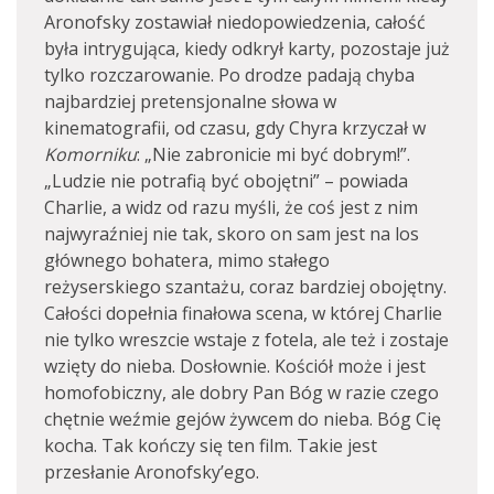
Aronofsky zostawiał niedopowiedzenia, całość
była intrygująca, kiedy odkrył karty, pozostaje już
tylko rozczarowanie. Po drodze padają chyba
najbardziej pretensjonalne słowa w
kinematografii, od czasu, gdy Chyra krzyczał w
Komorniku
: „Nie zabronicie mi być dobrym!”.
„Ludzie nie potrafią być obojętni” – powiada
Charlie, a widz od razu myśli, że coś jest z nim
najwyraźniej nie tak, skoro on sam jest na los
głównego bohatera, mimo stałego
reżyserskiego szantażu, coraz bardziej obojętny.
Całości dopełnia finałowa scena, w której Charlie
nie tylko wreszcie wstaje z fotela, ale też i zostaje
wzięty do nieba. Dosłownie. Kościół może i jest
homofobiczny, ale dobry Pan Bóg w razie czego
chętnie weźmie gejów żywcem do nieba. Bóg Cię
kocha. Tak kończy się ten film. Takie jest
przesłanie Aronofsky’ego.