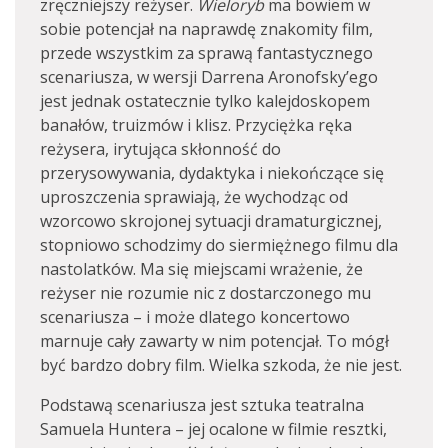
zręczniejszy reżyser.
Wieloryb
ma bowiem w
sobie potencjał na naprawdę znakomity film,
przede wszystkim za sprawą fantastycznego
scenariusza, w wersji Darrena Aronofsky’ego
jest jednak ostatecznie tylko kalejdoskopem
banałów, truizmów i klisz. Przyciężka ręka
reżysera, irytująca skłonność do
przerysowywania, dydaktyka i niekończące się
uproszczenia sprawiają, że wychodząc od
wzorcowo skrojonej sytuacji dramaturgicznej,
stopniowo schodzimy do siermiężnego filmu dla
nastolatków. Ma się miejscami wrażenie, że
reżyser nie rozumie nic z dostarczonego mu
scenariusza – i może dlatego koncertowo
marnuje cały zawarty w nim potencjał. To mógł
być bardzo dobry film. Wielka szkoda, że nie jest.
Podstawą scenariusza jest sztuka teatralna
Samuela Huntera – jej ocalone w filmie resztki,