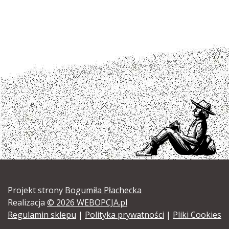
Projekt strony
Bogumiła Płachecka
Realizacja
© 2026 WEBOPCJA.pl
Regulamin sklepu
|
Polityka prywatności
|
Pliki Cookies