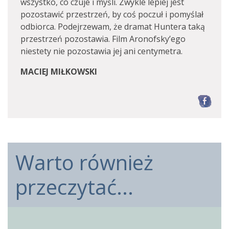
wszystko, co czuje i myśli. Zwykle lepiej jest
pozostawić przestrzeń, by coś poczuł i pomyślał
odbiorca. Podejrzewam, że dramat Huntera taką
przestrzeń pozostawia. Film Aronofsky’ego
niestety nie pozostawia jej ani centymetra.
MACIEJ MIŁKOWSKI
F
Warto również
przeczytać...