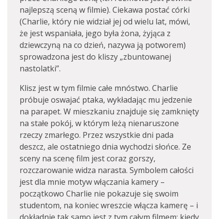
najlepszą sceną w filmie). Ciekawa postać córki
(Charlie, który nie widział jej od wielu lat, mówi,
że jest wspaniała, jego była żona, żyjąca z
dziewczyną na co dzień, nazywa ją potworem)
sprowadzona jest do kliszy „zbuntowanej
nastolatki”.
Klisz jest w tym filmie całe mnóstwo. Charlie
próbuje oswajać ptaka, wykładając mu jedzenie
na parapet. W mieszkaniu znajduje się zamknięty
na stałe pokój, w którym leżą nienaruszone
rzeczy zmarłego. Przez wszystkie dni pada
deszcz, ale ostatniego dnia wychodzi słońce. Ze
sceny na scenę film jest coraz gorszy,
rozczarowanie widza narasta. Symbolem całości
jest dla mnie motyw włączania kamery –
początkowo Charlie nie pokazuje się swoim
studentom, na koniec wreszcie włącza kamerę – i
dokładnie tak samo jest z tym całym filmem: kiedy