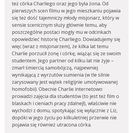
też córka Charliego oraz jego była żona. Od
pierwszych scen filmu w jego mieszkaniu pojawia
się też dość tajemniczy młody misjonarz, który w
sensie scenicznym służy głównie temu, aby
poszczególne postaci mogły mu w odcinkach
opowiedzieć historię Charliego. Dowiadujemy się
więc (wraz z misjonarzem), że kilka lat temu
Charlie porzucił żonę i córkę, wiążąc się ze swoim
studentem. Jego partner od kilku lat nie żyje –
zmarł śmiercią samobójczą, najpewniej
wynikającą z wyrzutów sumienia (w tle silnie
zarysowany jest wątek religijnie umotywowanej
homofobii). Obecnie Charlie internetowo
prowadzi zajęcia dla studentów (to jest też film o
blaskach i cieniach pracy zdalnej!), właściwie nie
wychodzi z domu, spotykając się wyłącznie z Liz,
dopóki w jego życiu po kilkuletniej przerwie nie
pojawia się również utracona córka.