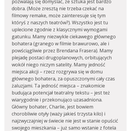
pozwalają się domyślać, że sztuka jest bardzo
dobra. (Może zresztą nie trzeba czekać na
filmowy remake, może zainteresuje się tym
któryś z naszych teatrów?). Wszystko jest tu
uplecione zgodnie z klasycznymi wymogami
gatunku. Mamy niezwykle ciekawego głównego
bohatera (granego w filmie brawurowo, ale i
powściągliwie przez Brendana Frasera). Mamy
plejadę postaci drugoplanowych, orbitujących
wokół niego niczym satelity. Mamy jedność
miejsca akcji – rzecz rozgrywa się w domu
głównego bohatera, za opuszczonymi cały czas
żaluzjami. Ta jedność miejsca – znakomicie
budująca potencjał teatralny tekstu – jest też
wiarygodnie i przekonująco uzasadniona.
Główny bohater, Charlie, jest bowiem
chorobliwie otyły (waży jakieś trzysta kilo) i
najzwyczajniej w świecie nie jest w stanie opuścić
swojego mieszkania – już samo wstanie z fotela