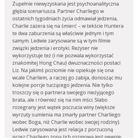
Zupełnie niewyzyskana jest psychoanalityczna
głębia scenariusza. Partner Charliego w
ostatnich tygodniach życia odmawiał jedzenia,
Charlie zażera się na śmierć – w tekście Huntera
te dwa zaburzenia są właściwie jednym i tym
samym. Ledwie zarysowane są w tym filmie
związki jedzenia i erotyki. Reżyser nie
wykorzystuje też (i nie pozwala wykorzystać
znakomitej Hong Chau) dwuznaczności postaci
Liz. Na jakimś poziomie nie opiekuje się ona
wcale Charliem, a raczej go zabija, donosząc mu
kolejne porcje tuczącego jedzenia. Nie tylko
troszczy się o partnera swojego nieżyjącego
brata, ale i również się na nim mści. Słabo
rozegrany jest wątek poczucia winy (większe
wyrzuty sumienia ma zmarły partner Charliego
wobec Boga, niż Charlie wobec swojej rodziny).
Ledwie zarysowana jest relacja z porzuconą
przez Charliego żoną (ich rozmowa jest pewnie