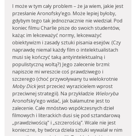
I może w tym cały problem – że ja wiem, jakie jest
przesłanie Aronofsky’ego. Może lepiej byłoby,
gdybym tego tak jednoznacznie nie wiedział. Pod
koniec filmu Charlie pisze do swoich studentów,
każąc im lekceważyć normy, lekceważyć
obiektywizm i zasady sztuki pisania esejów. (Czy
naprawdę niemal każdy film o intelektualistach
musi się kończyć taką antyintelektualną i
populistyczną woltą?) Jego zalecenie brzmi:
napiszcie mi wreszcie coś prawdziwego i
szczerego (choć przywoływany tu wielokrotnie
Moby Dick
jest przecież wyrazicielem wprost
przeciwnej strategii). Na przykładzie
Wieloryba
Aronofsky’ego widać, jak bałamutne jest to
zalecenie. Całe mnóstwo współczesnych dzieł
filmowych i literackich dusi się pod sztandarową
„prawdziwością” i „szczerością”. Wcale nie jest
konieczne, by twórca dzieła sztuki wywalał w nim