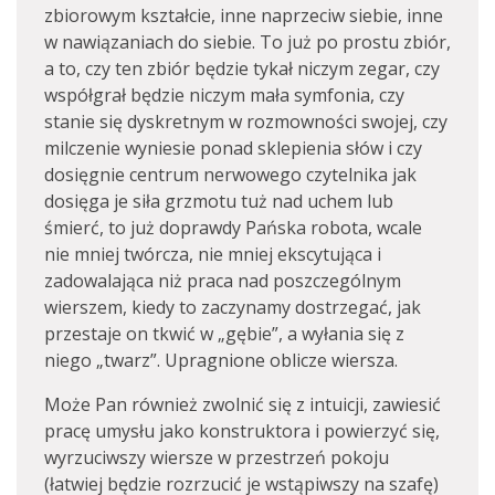
zbiorowym kształcie, inne naprzeciw siebie, inne
w nawiązaniach do siebie. To już po prostu zbiór,
a to, czy ten zbiór będzie tykał niczym zegar, czy
współgrał będzie niczym mała symfonia, czy
stanie się dyskretnym w rozmowności swojej, czy
milczenie wyniesie ponad sklepienia słów i czy
dosięgnie centrum nerwowego czytelnika jak
dosięga je siła grzmotu tuż nad uchem lub
śmierć, to już doprawdy Pańska robota, wcale
nie mniej twórcza, nie mniej ekscytująca i
zadowalająca niż praca nad poszczególnym
wierszem, kiedy to zaczynamy dostrzegać, jak
przestaje on tkwić w „gębie”, a wyłania się z
niego „twarz”. Upragnione oblicze wiersza.
Może Pan również zwolnić się z intuicji, zawiesić
pracę umysłu jako konstruktora i powierzyć się,
wyrzuciwszy wiersze w przestrzeń pokoju
(łatwiej będzie rozrzucić je wstąpiwszy na szafę)