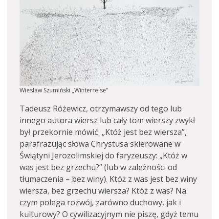
Wiesław Szumiński „Winterreise”
Tadeusz Różewicz, otrzymawszy od tego lub
innego autora wiersz lub cały tom wierszy zwykł
był przekornie mówić: „Któż jest bez wiersza”,
parafrazując słowa Chrystusa skierowane w
Świątyni Jerozolimskiej do faryzeuszy: „Któż w
was jest bez grzechu?” (lub w zależności od
tłumaczenia – bez winy). Któż z was jest bez winy
wiersza, bez grzechu wiersza? Któż z was? Na
czym polega rozwój, zarówno duchowy, jak i
kulturowy? O cywilizacyjnym nie piszę, gdyż temu