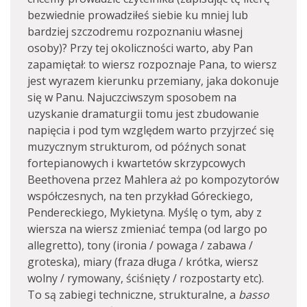
bezwiednie prowadziłeś siebie ku mniej lub
bardziej szczodremu rozpoznaniu własnej
osoby)? Przy tej okoliczności warto, aby Pan
zapamiętał: to wiersz rozpoznaje Pana, to wiersz
jest wyrazem kierunku przemiany, jaka dokonuje
się w Panu. Najuczciwszym sposobem na
uzyskanie dramaturgii tomu jest zbudowanie
napięcia i pod tym względem warto przyjrzeć się
muzycznym strukturom, od późnych sonat
fortepianowych i kwartetów skrzypcowych
Beethovena przez Mahlera aż po kompozytorów
współczesnych, na ten przykład Góreckiego,
Pendereckiego, Mykietyna. Myślę o tym, aby z
wiersza na wiersz zmieniać tempa (od largo po
allegretto), tony (ironia / powaga / zabawa /
groteska), miary (fraza długa / krótka, wiersz
wolny / rymowany, ściśnięty / rozpostarty etc).
To są zabiegi techniczne, strukturalne, a
basso