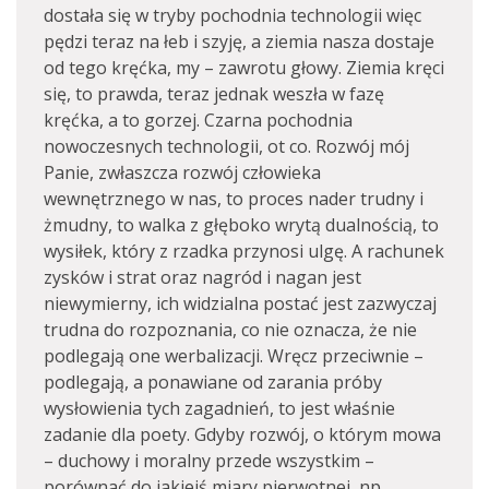
dostała się w tryby pochodnia technologii więc
pędzi teraz na łeb i szyję, a ziemia nasza dostaje
od tego kręćka, my – zawrotu głowy. Ziemia kręci
się, to prawda, teraz jednak weszła w fazę
kręćka, a to gorzej. Czarna pochodnia
nowoczesnych technologii, ot co. Rozwój mój
Panie, zwłaszcza rozwój człowieka
wewnętrznego w nas, to proces nader trudny i
żmudny, to walka z głęboko wrytą dualnością, to
wysiłek, który z rzadka przynosi ulgę. A rachunek
zysków i strat oraz nagród i nagan jest
niewymierny, ich widzialna postać jest zazwyczaj
trudna do rozpoznania, co nie oznacza, że nie
podlegają one werbalizacji. Wręcz przeciwnie –
podlegają, a ponawiane od zarania próby
wysłowienia tych zagadnień, to jest właśnie
zadanie dla poety. Gdyby rozwój, o którym mowa
– duchowy i moralny przede wszystkim –
porównać do jakiejś miary pierwotnej, np.