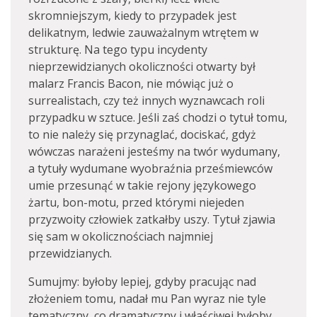
skromniejszym, kiedy to przypadek jest
delikatnym, ledwie zauważalnym wtrętem w
strukturę. Na tego typu incydenty
nieprzewidzianych okoliczności otwarty był
malarz Francis Bacon, nie mówiąc już o
surrealistach, czy też innych wyznawcach roli
przypadku w sztuce. Jeśli zaś chodzi o tytuł tomu,
to nie należy się przynaglać, dociskać, gdyż
wówczas narażeni jesteśmy na twór wydumany,
a tytuły wydumane wyobraźnia prześmiewców
umie przesunąć w takie rejony językowego
żartu, bon-motu, przed którymi niejeden
przyzwoity człowiek zatkałby uszy. Tytuł zjawia
się sam w okolicznościach najmniej
przewidzianych.
Sumujmy: byłoby lepiej, gdyby pracując nad
złożeniem tomu, nadał mu Pan wyraz nie tyle
tematyczny, co dramatyczny i właściwej byłoby