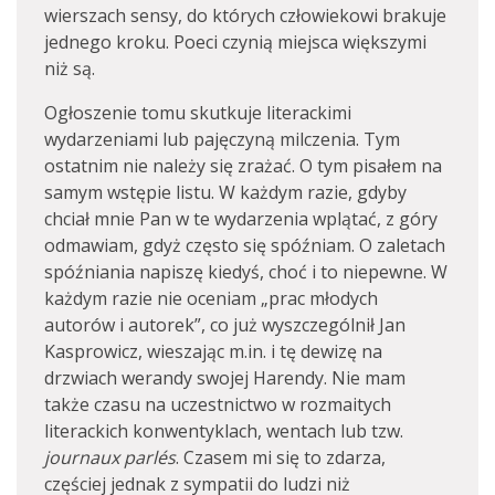
wierszach sensy, do których człowiekowi brakuje
jednego kroku. Poeci czynią miejsca większymi
niż są.
Ogłoszenie tomu skutkuje literackimi
wydarzeniami lub pajęczyną milczenia. Tym
ostatnim nie należy się zrażać. O tym pisałem na
samym wstępie listu. W każdym razie, gdyby
chciał mnie Pan w te wydarzenia wplątać, z góry
odmawiam, gdyż często się spóźniam. O zaletach
spóźniania napiszę kiedyś, choć i to niepewne. W
każdym razie nie oceniam „prac młodych
autorów i autorek”, co już wyszczególnił Jan
Kasprowicz, wieszając m.in. i tę dewizę na
drzwiach werandy swojej Harendy. Nie mam
także czasu na uczestnictwo w rozmaitych
literackich konwentyklach, wentach lub tzw.
journaux parlés
. Czasem mi się to zdarza,
częściej jednak z sympatii do ludzi niż