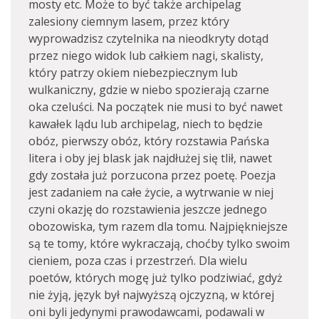
mosty etc. Może to być także archipelag
zalesiony ciemnym lasem, przez który
wyprowadzisz czytelnika na nieodkryty dotąd
przez niego widok lub całkiem nagi, skalisty,
który patrzy okiem niebezpiecznym lub
wulkaniczny, gdzie w niebo spozierają czarne
oka czeluści. Na początek nie musi to być nawet
kawałek lądu lub archipelag, niech to będzie
obóz, pierwszy obóz, który rozstawia Pańska
litera i oby jej blask jak najdłużej się tlił, nawet
gdy została już porzucona przez poetę. Poezja
jest zadaniem na całe życie, a wytrwanie w niej
czyni okazję do rozstawienia jeszcze jednego
obozowiska, tym razem dla tomu. Najpiękniejsze
są te tomy, które wykraczają, choćby tylko swoim
cieniem, poza czas i przestrzeń. Dla wielu
poetów, których mogę już tylko podziwiać, gdyż
nie żyją, język był najwyższą ojczyzną, w której
oni byli jedynymi prawodawcami, podawali w