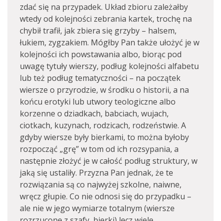
zdać się na przypadek. Układ zbioru zależałby
wtedy od kolejności zebrania kartek, trochę na
chybił trafił, jak zbiera się grzyby – halsem,
łukiem, zygzakiem. Mógłby Pan także ułożyć je w
kolejności ich powstawania albo, biorąc pod
uwagę tytuły wierszy, podług kolejności alfabetu
lub też podług tematyczności – na początek
wiersze o przyrodzie, w środku o historii, a na
końcu erotyki lub utwory teologiczne albo
korzenne o dziadkach, babciach, wujach,
ciotkach, kuzynach, rodzicach, rodzeństwie. A
gdyby wiersze były bierkami, to można byłoby
rozpocząć „grę” w tom od ich rozsypania, a
następnie złożyć je w całość podług struktury, w
jaką się ustaliły. Przyzna Pan jednak, że te
rozwiązania są co najwyżej szkolne, naiwne,
wręcz głupie. Co nie odnosi się do przypadku –
ale nie w jego wymiarze totalnym (wiersze
rozrzucone z szafy, bierki) lecz wiele