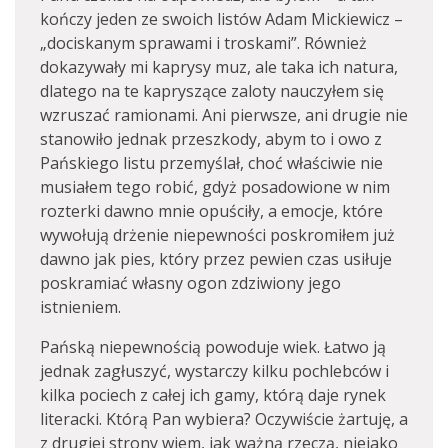
kończy jeden ze swoich listów Adam Mickiewicz –
„dociskanym sprawami i troskami”. Również
dokazywały mi kaprysy muz, ale taka ich natura,
dlatego na te kapryszące zaloty nauczyłem się
wzruszać ramionami. Ani pierwsze, ani drugie nie
stanowiło jednak przeszkody, abym to i owo z
Pańskiego listu przemyślał, choć właściwie nie
musiałem tego robić, gdyż posadowione w nim
rozterki dawno mnie opuściły, a emocje, które
wywołują drżenie niepewności poskromiłem już
dawno jak pies, który przez pewien czas usiłuje
poskramiać własny ogon zdziwiony jego
istnieniem.
Pańską niepewnością powoduje wiek. Łatwo ją
jednak zagłuszyć, wystarczy kilku pochlebców i
kilka pociech z całej ich gamy, którą daje rynek
literacki. Którą Pan wybiera? Oczywiście żartuję, a
z drugiej strony wiem, jak ważną rzeczą, niejako