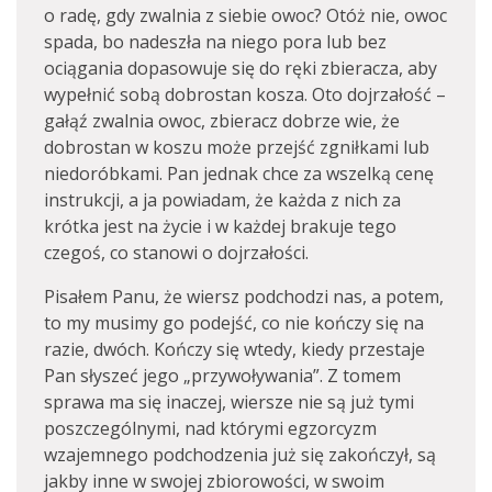
o radę, gdy zwalnia z siebie owoc? Otóż nie, owoc
spada, bo nadeszła na niego pora lub bez
ociągania dopasowuje się do ręki zbieracza, aby
wypełnić sobą dobrostan kosza. Oto dojrzałość –
gałąź zwalnia owoc, zbieracz dobrze wie, że
dobrostan w koszu może przejść zgniłkami lub
niedoróbkami. Pan jednak chce za wszelką cenę
instrukcji, a ja powiadam, że każda z nich za
krótka jest na życie i w każdej brakuje tego
czegoś, co stanowi o dojrzałości.
Pisałem Panu, że wiersz podchodzi nas, a potem,
to my musimy go podejść, co nie kończy się na
razie, dwóch. Kończy się wtedy, kiedy przestaje
Pan słyszeć jego „przywoływania”. Z tomem
sprawa ma się inaczej, wiersze nie są już tymi
poszczególnymi, nad którymi egzorcyzm
wzajemnego podchodzenia już się zakończył, są
jakby inne w swojej zbiorowości, w swoim