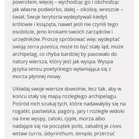
powrotem, więcej – wychodząc go i obchodząc
jak własne podwórko, dalej – okolicę, wreszcie –
świat. Swoje terytoria wydeptywali kiedyś
królowie i książęta, nawet jeśli nie czynili tego
osobiście, jeno krokami swoich zarządców i
urzędników. Proszę spróbować więc wydeptać
swoją
terra
poetica
, może to być stały ląd, może
archipelag, co chyba bardziej by pasowało do
natury wiersza, który jest jak wyspa. Wyspa
języka sensu poetyckiego wyłaniająca się z
morza płynnej mowy.
Układaj swoje wiersze dowolnie, lecz tak, aby w
końcu stały się mapą rozległego archipelagu.
Pośród nich szukaj tych, które nadawałyby się na
rogatki, pastwiska, pagóry, jary i rozległe widoki
na inne wyspy, zatoki, cyple, morza albo
nadające się na początek polis, zaludnij je
cives
,
wstaw
turris, labyrinthum, temple
, przerzuć