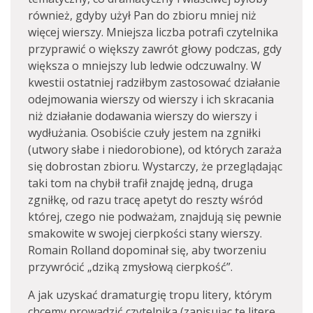
również, gdyby użył Pan do zbioru mniej niż
więcej wierszy. Mniejsza liczba potrafi czytelnika
przyprawić o większy zawrót głowy podczas, gdy
większa o mniejszy lub ledwie odczuwalny. W
kwestii ostatniej radziłbym zastosować działanie
odejmowania wierszy od wierszy i ich skracania
niż działanie dodawania wierszy do wierszy i
wydłużania. Osobiście czuły jestem na zgniłki
(utwory słabe i niedorobione), od których zaraża
się dobrostan zbioru. Wystarczy, że przeglądając
taki tom na chybił trafił znajdę jedną, druga
zgniłkę, od razu tracę apetyt do reszty wśród
której, czego nie podważam, znajdują się pewnie
smakowite w swojej cierpkości stany wierszy.
Romain Rolland dopominał się, aby tworzeniu
przywrócić „dziką zmysłową cierpkość”.
A jak uzyskać dramaturgię tropu litery, którym
chcemy prowadzić czytelnika (zapisując tę literę