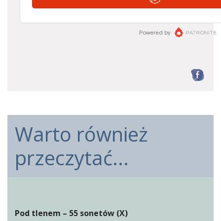
F
Warto również
przeczytać...
Pod tlenem – 55 sonetów (X)