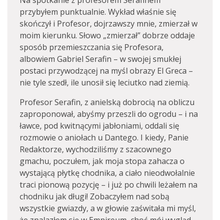
Na spotkanie z profesorem Serafinem
przybyłem punktualnie. Wykład właśnie się
skończył i Profesor, dojrzawszy mnie, zmierzał w
moim kierunku. Słowo „zmierzał” dobrze oddaje
sposób przemieszczania się Profesora,
albowiem Gabriel Serafin – w swojej smukłej
postaci przywodzącej na myśl obrazy El Greca –
nie tyle szedł, ile unosił się leciutko nad ziemią.
Profesor Serafin, z anielską dobrocią na obliczu
zaproponował, abyśmy przeszli do ogrodu – i na
ławce, pod kwitnącymi jabłoniami, oddali się
rozmowie o aniołach u Dantego. I kiedy, Panie
Redaktorze, wychodziliśmy z szacownego
gmachu, poczułem, jak moja stopa zahacza o
wystającą płytkę chodnika, a ciało nieodwołalnie
traci pionową pozycję – i już po chwili leżałem na
chodniku jak długi! Zobaczyłem nad sobą
wszystkie gwiazdy, a w głowie zaświtała mi myśl,