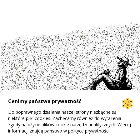
Cenimy państwa prywatność
Projekt strony
Bogumiła Płachecka
Do poprawnego działania naszej strony niezbędne są
niektóre pliki cookies. Zachęcamy również do wyrażenia
Realizacja
© 2026 WEBOPCJA.pl
zgody na użycie plików cookie narzędzi analitycznych. Więcej
Regulamin sklepu
|
Polityka prywatności
|
Pliki Cookies
informacji znajdą państwo w
polityce prywatności
.