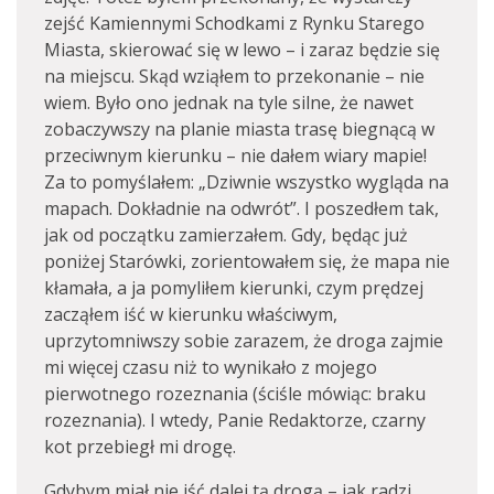
zejść Kamiennymi Schodkami z Rynku Starego
Miasta, skierować się w lewo – i zaraz będzie się
na miejscu. Skąd wziąłem to przekonanie – nie
wiem. Było ono jednak na tyle silne, że nawet
zobaczywszy na planie miasta trasę biegnącą w
przeciwnym kierunku – nie dałem wiary mapie!
Za to pomyślałem: „Dziwnie wszystko wygląda na
mapach. Dokładnie na odwrót”. I poszedłem tak,
jak od początku zamierzałem. Gdy, będąc już
poniżej Starówki, zorientowałem się, że mapa nie
kłamała, a ja pomyliłem kierunki, czym prędzej
zacząłem iść w kierunku właściwym,
uprzytomniwszy sobie zarazem, że droga zajmie
mi więcej czasu niż to wynikało z mojego
pierwotnego rozeznania (ściśle mówiąc: braku
rozeznania). I wtedy, Panie Redaktorze, czarny
kot przebiegł mi drogę.
Gdybym miał nie iść dalej tą drogą – jak radzi