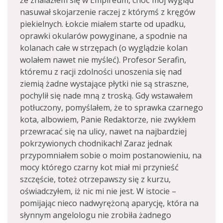
że znalazłem się w Empireum, choć mój wygląd
nasuwał skojarzenie raczej z którymś z kręgów
piekielnych. Łokcie miałem starte od upadku,
oprawki okularów powyginane, a spodnie na
kolanach całe w strzępach (o wyglądzie kolan
wolałem nawet nie myśleć). Profesor Serafin,
któremu z racji zdolności unoszenia się nad
ziemią żadne wystające płytki nie są straszne,
pochylił się nade mną z troską. Gdy wstawałem
potłuczony, pomyślałem, że to sprawka czarnego
kota, albowiem, Panie Redaktorze, nie zwykłem
przewracać się na ulicy, nawet na najbardziej
pokrzywionych chodnikach! Zaraz jednak
przypomniałem sobie o moim postanowieniu, na
mocy którego czarny kot miał mi przynieść
szczęście, toteż otrzepawszy się z kurzu,
oświadczyłem, iż nic mi nie jest. W istocie –
pomijając nieco nadwyrężoną aparycję, która na
słynnym angelologu nie zrobiła żadnego