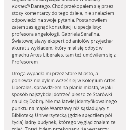
Komedii
Dantego. Choć przekopałem się przez
stosy komentarzy do tego dzieła, nie znalazłem
odpowiedzi na swoje pytania. Postanowiłem
zatem zasięgnąć konsultacji u specjalisty:
profesora angelologii, Gabriela Serafina.
Światowej sławy ekspert od aniołów przyjechał
akurat z wykładem, który miał się odbyć w
gmachu Artes Liberales, tam też umówiłem się z
Profesorem.
Droga wypadła mi przez Stare Miasto, a
ponieważ nie byłem wcześniej w Kolegium Artes
Liberales, sprawdziłem na planie miasta, w jaki
sposób najszybciej dotrzeć pieszo ze Starówki
na ulicę Dobrą. Nie ma łatwiej identyfikowalnego
punktu na mapie Warszawy niż sąsiadujący z
Biblioteką Uniwersytecką (gdzie spędziłem pół
życia) ładny budynek, którego wygląd znałem ze
zdjęć. Toteż byłem przekonany, że wystarczy