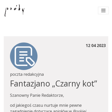
12 04 2023
poczta redakcyjna
Fantazjano „Czarny kot”
Szanowny Panie Redaktorze,
od jakiegoś czasu nurtuje mnie pewne
zagadnienie dotyczące aniołów w
Boskiej