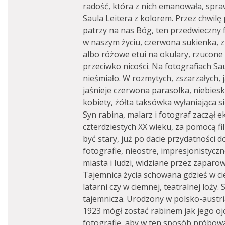
radość, która z nich emanowała, spra
Saula Leitera z kolorem. Przez chwilę
patrzy na nas Bóg, ten przedwieczny 
w naszym życiu, czerwona sukienka, 
albo różowe etui na okulary, rzucone
przeciwko nicości. Na fotografiach Sau
nieśmiało. W rozmytych, zszarzałych
jaśnieje czerwona parasolka, niebies
kobiety, żółta taksówka wyłaniająca s
Syn rabina, malarz i fotograf zaczął
czterdziestych XX wieku, za pomocą f
być stary, już po dacie przydatności 
fotografie, nieostre, impresjonistycz
miasta i ludzi, widziane przez zaparo
Tajemnica życia schowana gdzieś w cie
latarni czy w ciemnej, teatralnej loży.
tajemnicza. Urodzony w polsko-austri
1923 mógł zostać rabinem jak jego ojc
fotografię, aby w ten sposób próbowa