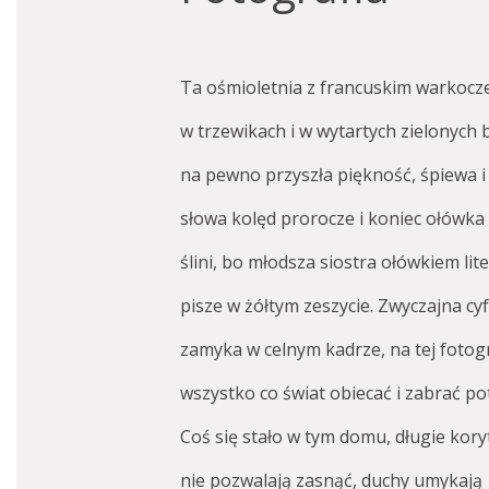
Ta ośmioletnia z francuskim warkocz
w trzewikach i w wytartych zielonych
na pewno przyszła piękność, śpiewa 
słowa kolęd prorocze i koniec ołówka
ślini, bo młodsza siostra ołówkiem lit
pisze w żółtym zeszycie. Zwyczajna c
zamyka w celnym kadrze, na tej fotogr
wszystko co świat obiecać i zabrać pot
Coś się stało w tym domu, długie kory
nie pozwalają zasnąć, duchy umykają