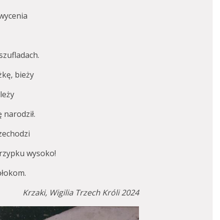
wycenia
zufladach.
żkę, bieży
leży
 narodził.
zechodzi
skrzypku wysoko!
błokom.
Krzaki, Wigilia Trzech Króli 2024