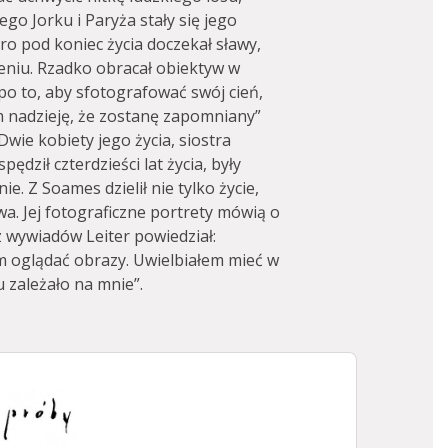
ego Jorku i Paryża stały się jego
o pod koniec życia doczekał sławy,
eniu. Rzadko obracał obiektyw w
o po to, aby sfotografować swój cień,
m nadzieję, że zostanę zapomniany”
Dwie kobiety jego życia, siostra
dził czterdzieści lat życia, były
e. Z Soames dzielił nie tylko życie,
twa. Jej fotograficzne portrety mówią o
 z wywiadów Leiter powiedział:
em oglądać obrazy. Uwielbiałem mieć w
u zależało na mnie”.