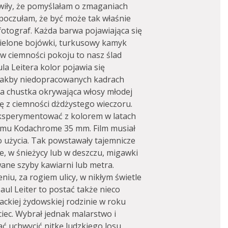
wiły, że pomyślałam o zmaganiach
 poczułam, że być może tak właśnie
fotograf. Każda barwa pojawiająca się
zielone bojówki, turkusowy kamyk
 w ciemności pokoju to nasz ślad
la Leitera kolor pojawia się
, jakby niedopracowanych kadrach
ka chustka okrywająca włosy młodej
ię z ciemności dżdżystego wieczoru.
 eksperymentować z kolorem w latach
ilmu Kodachrome 35 mm. Film musiał
do użycia. Tak powstawały tajemnicze
ne, w śnieżycy lub w deszczu, migawki
wane szyby kawiarni lub metra.
niu, za rogiem ulicy, w nikłym świetle
 Saul Leiter to postać także nieco
ackiej żydowskiej rodzinie w roku
iec. Wybrał jednak malarstwo i
ć uchwycić nitkę ludzkiego losu,