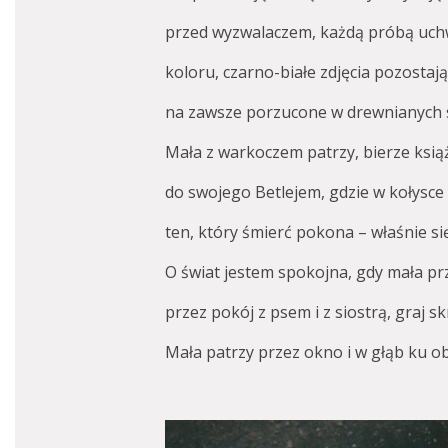
przed wyzwalaczem, każdą próbą uch
koloru, czarno-białe zdjęcia pozostają
na zawsze porzucone w drewnianych s
Mała z warkoczem patrzy, bierze ksią
do swojego Betlejem, gdzie w kołysce 
ten, który śmierć pokona – właśnie się
O świat jestem spokojna, gdy mała pr
przez pokój z psem i z siostrą, graj 
Mała patrzy przez okno i w głąb ku o