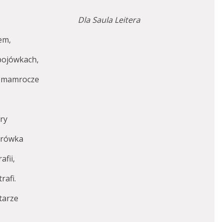
Dla Saula Leitera
em,
 bojówkach,
i mamrocze
ery
yfrówka
afii,
rafi.
tarze