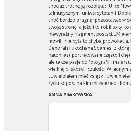
chociaż trochę ją rozplątać. Ulice Now
talmudycznymi uniwersytetami. Dopier
choć bardzo pragnął pozostawać w ci
swoją stronę, a jeżeli to robił to tylk
niewyraźny fragment postaci. „Miałe
mówił i nie była to chyba prowokacja. 
Deborah i ukochana Soames, z którą spę
natomiast portretowane często i chętni
ale także pasję do fotografii i malars
wielkiej bliskości i czułości. W jednym
„Uwielbiałem mieć książki. Uwielbiał
życiu kogoś, na kim mi zależało i kom
ANNA PIWKOWSKA