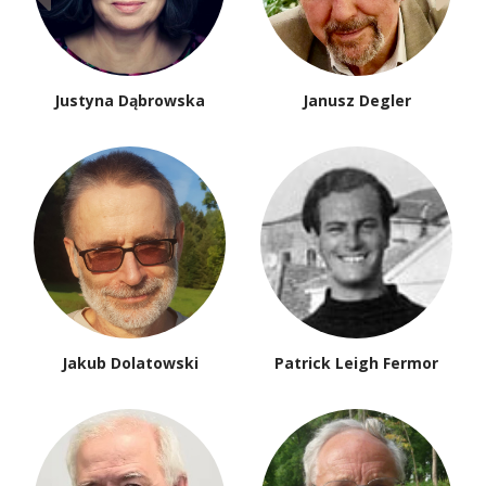
Justyna Dąbrowska
Janusz Degler
Jakub Dolatowski
Patrick Leigh Fermor