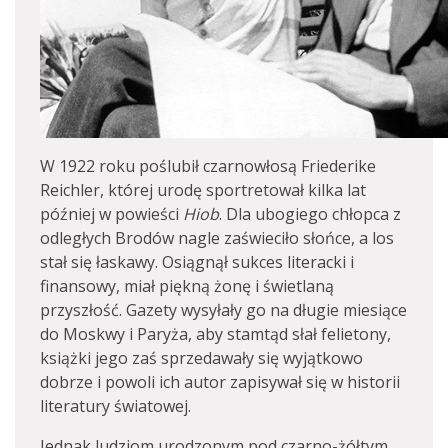
W 1922 roku poślubił czarnowłosą Friederike
Reichler, której urodę sportretował kilka lat
później w powieści
Hiob
. Dla ubogiego chłopca z
odległych Brodów nagle zaświeciło słońce, a los
stał się łaskawy. Osiągnął sukces literacki i
finansowy, miał piękną żonę i świetlaną
przyszłość. Gazety wysyłały go na długie miesiące
do Moskwy i Paryża, aby stamtąd słał felietony,
książki jego zaś sprzedawały się wyjątkowo
dobrze i powoli ich autor zapisywał się w historii
literatury światowej.
Jednak ludziom urodzonym pod czarno-żółtym