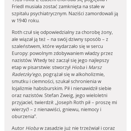
Friedl musiała zostać zamknięta na stałe w
szpitalu psychiatrycznym. Naziści zamordowali ją
w 1940 roku.
Roth czuł się odpowiedzialny za chorobę żony,
ale wiązał ją też – na swój dziwny sposób – z
szaleństwem, które wydarzało się w sercu
Europy: powolnym zdobywaniem władzy przez
nazistów. Wtedy też zaczął się jego najlepszy
etap w pisarstwie: stworzył
Hioba
i
Marsz
Radetzky’ego
, pogrążał się w alkoholizmie,
smutku i ciemności, szukał schronienia w
lojalizmie habsburskim. Pił i nienawidził siebie
oraz nazistów. Stefan Zweig, jego wieloletni
przyjaciel, twierdził: „Joseph Roth pił – proszę mi
wierzyć! – z nienawiści, gniewu, niemocy i
oburzenia”.
Autor
Hioba
w zasadzie już nie trzeźwiał i coraz