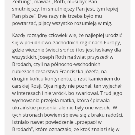
Zeitung”, mawiał: „Roth, musi być Pan
smutniejszy. Im smutniejszy Pan jest, tym lepiej
Pan pisze”. Dwa razy nie trzeba było mu
powtarzać, pijacy wszystko rozumieją w mig.
Każdy rozsądny człowiek wie, że najlepiej urodzić
się w południowo-zachodnich regionach Europy,
gdzie wiecznie świeci słońce i los jest łaskawy dla
wszystkich. Joseph Roth na świat przyszedł w
Brodach, czyli na północno-wschodnich
rubieżach cesarstwa Franciszka Józefa, na
drugim końcu kontynentu, o rzut kamieniem do
carskiej Rosji. Ojca nigdy nie poznał, ten wyjechał
w interesach i nie wrócił, bo zwariował. Trud jego
wychowania przejęła matka, która śpiewała
ukraińskie piosenki, ale nie były one wesołe. W
tych stronach bowiem śpiewa się z braku radości.
Istniało nawet powiedzenie „przepadł w
Brodach”, które oznaczało, że ktoś znalazł się w