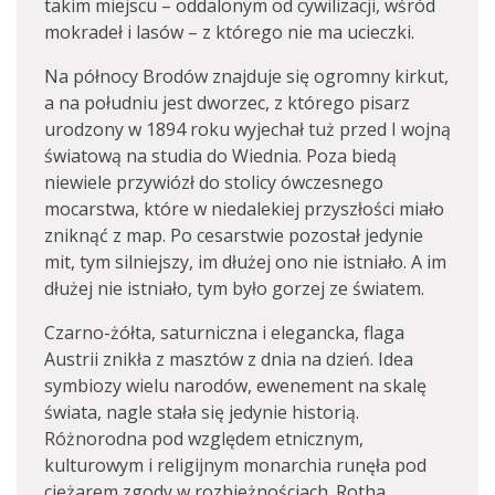
takim miejscu – oddalonym od cywilizacji, wśród
mokradeł i lasów – z którego nie ma ucieczki.
Na północy Brodów znajduje się ogromny kirkut,
a na południu jest dworzec, z którego pisarz
urodzony w 1894 roku wyjechał tuż przed I wojną
światową na studia do Wiednia. Poza biedą
niewiele przywiózł do stolicy ówczesnego
mocarstwa, które w niedalekiej przyszłości miało
zniknąć z map. Po cesarstwie pozostał jedynie
mit, tym silniejszy, im dłużej ono nie istniało. A im
dłużej nie istniało, tym było gorzej ze światem.
Czarno-żółta, saturniczna i elegancka, flaga
Austrii znikła z masztów z dnia na dzień. Idea
symbiozy wielu narodów, ewenement na skalę
świata, nagle stała się jedynie historią.
Różnorodna pod względem etnicznym,
kulturowym i religijnym monarchia runęła pod
ciężarem zgody w rozbieżnościach. Rotha