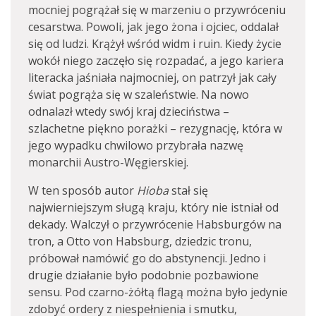
mocniej pogrążał się w marzeniu o przywróceniu
cesarstwa. Powoli, jak jego żona i ojciec, oddalał
się od ludzi. Krążył wśród widm i ruin. Kiedy życie
wokół niego zaczęło się rozpadać, a jego kariera
literacka jaśniała najmocniej, on patrzył jak cały
świat pogrąża się w szaleństwie. Na nowo
odnalazł wtedy swój kraj dzieciństwa –
szlachetne piękno porażki – rezygnację, która w
jego wypadku chwilowo przybrała nazwę
monarchii Austro-Węgierskiej.
W ten sposób autor
Hioba
stał się
najwierniejszym sługą kraju, który nie istniał od
dekady. Walczył o przywrócenie Habsburgów na
tron, a Otto von Habsburg, dziedzic tronu,
próbował namówić go do abstynencji. Jedno i
drugie działanie było podobnie pozbawione
sensu. Pod czarno-żółtą flagą można było jedynie
zdobyć ordery z niespełnienia i smutku,