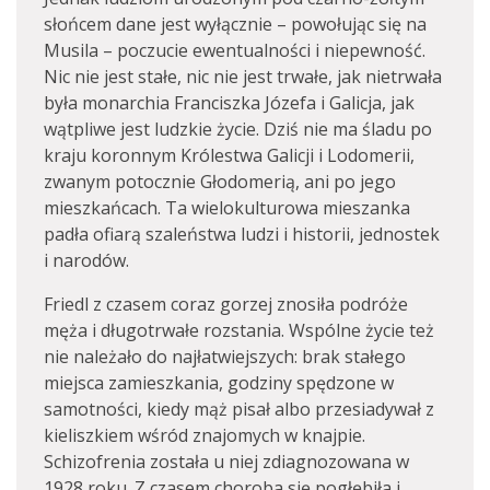
słońcem dane jest wyłącznie – powołując się na
Musila – poczucie ewentualności i niepewność.
Nic nie jest stałe, nic nie jest trwałe, jak nietrwała
była monarchia Franciszka Józefa i Galicja, jak
wątpliwe jest ludzkie życie. Dziś nie ma śladu po
kraju koronnym Królestwa Galicji i Lodomerii,
zwanym potocznie Głodomerią, ani po jego
mieszkańcach. Ta wielokulturowa mieszanka
padła ofiarą szaleństwa ludzi i historii, jednostek
i narodów.
Friedl z czasem coraz gorzej znosiła podróże
męża i długotrwałe rozstania. Wspólne życie też
nie należało do najłatwiejszych: brak stałego
miejsca zamieszkania, godziny spędzone w
samotności, kiedy mąż pisał albo przesiadywał z
kieliszkiem wśród znajomych w knajpie.
Schizofrenia została u niej zdiagnozowana w
1928 roku. Z czasem choroba się pogłębiła i