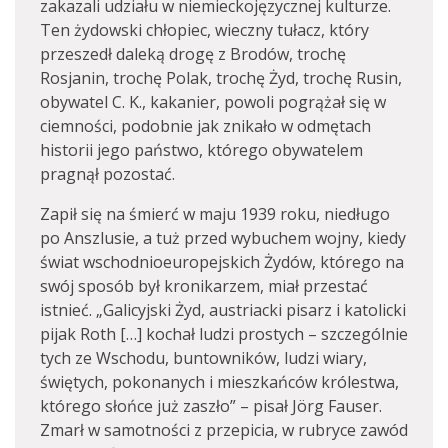
zakazali udziału w niemieckojęzycznej kulturze.
Ten żydowski chłopiec, wieczny tułacz, który
przeszedł daleką drogę z Brodów, trochę
Rosjanin, trochę Polak, trochę Żyd, trochę Rusin,
obywatel C. K., kakanier, powoli pogrążał się w
ciemności, podobnie jak znikało w odmętach
historii jego państwo, którego obywatelem
pragnął pozostać.
Zapił się na śmierć w maju 1939 roku, niedługo
po Anszlusie, a tuż przed wybuchem wojny, kiedy
świat wschodnioeuropejskich Żydów, którego na
swój sposób był kronikarzem, miał przestać
istnieć. „Galicyjski Żyd, austriacki pisarz i katolicki
pijak Roth […] kochał ludzi prostych – szczególnie
tych ze Wschodu, buntowników, ludzi wiary,
świętych, pokonanych i mieszkańców królestwa,
którego słońce już zaszło” – pisał Jörg Fauser.
Zmarł w samotności z przepicia, w rubryce zawód