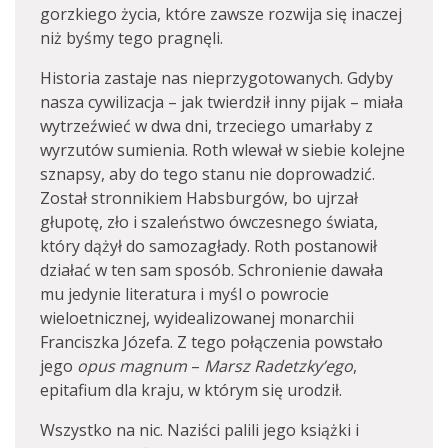
gorzkiego życia, które zawsze rozwija się inaczej
niż byśmy tego pragnęli.
Historia zastaje nas nieprzygotowanych. Gdyby
nasza cywilizacja – jak twierdził inny pijak – miała
wytrzeźwieć w dwa dni, trzeciego umarłaby z
wyrzutów sumienia. Roth wlewał w siebie kolejne
sznapsy, aby do tego stanu nie doprowadzić.
Został stronnikiem Habsburgów, bo ujrzał
głupotę, zło i szaleństwo ówczesnego świata,
który dążył do samozagłady. Roth postanowił
działać w ten sam sposób. Schronienie dawała
mu jedynie literatura i myśl o powrocie
wieloetnicznej, wyidealizowanej monarchii
Franciszka Józefa. Z tego połączenia powstało
jego
opus magnum
–
Marsz Radetzky’ego
,
epitafium dla kraju, w którym się urodził.
Wszystko na nic. Naziści palili jego książki i