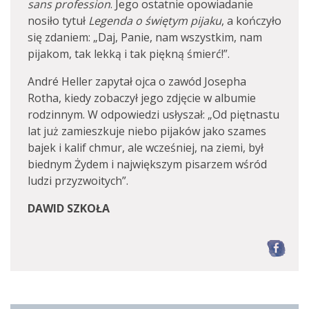
sans profession
. Jego ostatnie opowiadanie
nosiło tytuł
Legenda o świętym pijaku
, a kończyło
się zdaniem: „Daj, Panie, nam wszystkim, nam
pijakom, tak lekką i tak piękną śmierć!”.
André Heller zapytał ojca o zawód Josepha
Rotha, kiedy zobaczył jego zdjęcie w albumie
rodzinnym. W odpowiedzi usłyszał: „Od piętnastu
lat już zamieszkuje niebo pijaków jako szames
bajek i kalif chmur, ale wcześniej, na ziemi, był
biednym Żydem i największym pisarzem wśród
ludzi przyzwoitych”.
DAWID SZKOŁA
F