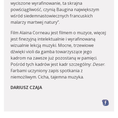
wyciszone wyrafinowanie, ta skrajna
powściągliwość, czynią Baugina największym
wśród siedemnastowiecznych francuskich
malarzy martwej natury”.
Film Alaina Corneau jest filmem o muzyce, więcej:
jest finezyjną intelektualnie i wyrafinowaną
wizualnie lekcją muzyki. Mocne, trzewiowe
dźwięki violi da gamba towarzyszące jego
kadrom na zawsze już pozostaną w pamięci.
Pośród tych kadrów jest kadr szczególny:
Deser
.
Farbami uczyniony zapis spotkania z
niemożliwym. Cicha, tajemna muzyka.
DARIUSZ CZAJA
F