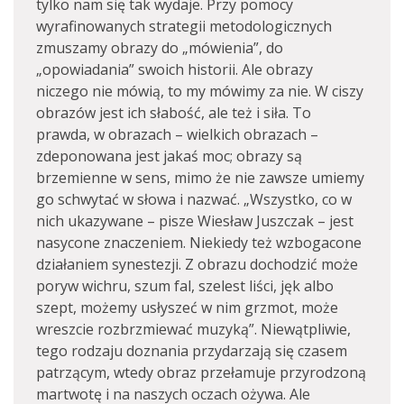
tylko nam się tak wydaje. Przy pomocy
wyrafinowanych strategii metodologicznych
zmuszamy obrazy do „mówienia”, do
„opowiadania” swoich historii. Ale obrazy
niczego nie mówią, to my mówimy za nie. W ciszy
obrazów jest ich słabość, ale też i siła. To
prawda, w obrazach – wielkich obrazach –
zdeponowana jest jakaś moc; obrazy są
brzemienne w sens, mimo że nie zawsze umiemy
go schwytać w słowa i nazwać. „Wszystko, co w
nich ukazywane – pisze Wiesław Juszczak – jest
nasycone znaczeniem. Niekiedy też wzbogacone
działaniem synestezji. Z obrazu dochodzić może
poryw wichru, szum fal, szelest liści, jęk albo
szept, możemy usłyszeć w nim grzmot, może
wreszcie rozbrzmiewać muzyką”. Niewątpliwie,
tego rodzaju doznania przydarzają się czasem
patrzącym, wtedy obraz przełamuje przyrodzoną
martwotę i na naszych oczach ożywa. Ale