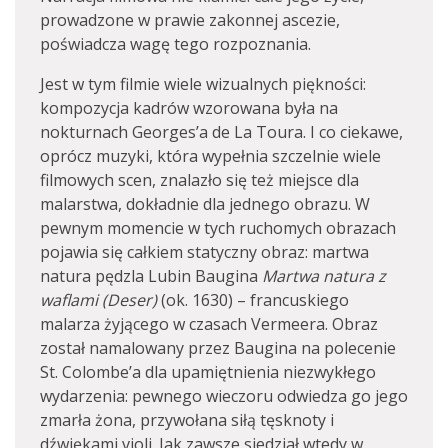
prowadzone w prawie zakonnej ascezie,
poświadcza wagę tego rozpoznania.
Jest w tym filmie wiele wizualnych piękności:
kompozycja kadrów wzorowana była na
nokturnach Georges’a de La Toura. I co ciekawe,
oprócz muzyki, która wypełnia szczelnie wiele
filmowych scen, znalazło się też miejsce dla
malarstwa, dokładnie dla jednego obrazu. W
pewnym momencie w tych ruchomych obrazach
pojawia się całkiem statyczny obraz: martwa
natura pędzla Lubin Baugina
Martwa natura z
waflami (Deser)
(ok. 1630) – francuskiego
malarza żyjącego w czasach Vermeera. Obraz
został namalowany przez Baugina na polecenie
St. Colombe’a dla upamiętnienia niezwykłego
wydarzenia: pewnego wieczoru odwiedza go jego
zmarła żona, przywołana siłą tęsknoty i
dźwiękami violi. Jak zawsze siedział wtedy w