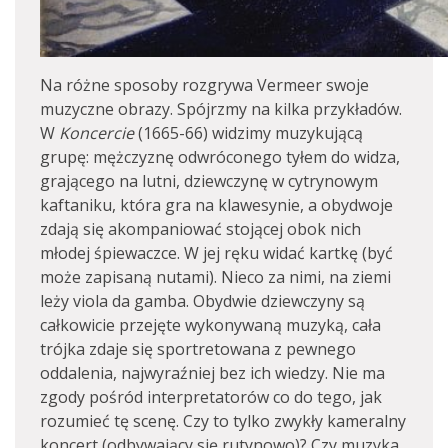
Na różne sposoby rozgrywa Vermeer swoje
muzyczne obrazy. Spójrzmy na kilka przykładów.
W
Koncercie
(1665-66) widzimy muzykującą
grupę: mężczyznę odwróconego tyłem do widza,
grającego na lutni, dziewczynę w cytrynowym
kaftaniku, która gra na klawesynie, a obydwoje
zdają się akompaniować stojącej obok nich
młodej śpiewaczce. W jej ręku widać kartkę (być
może zapisaną nutami). Nieco za nimi, na ziemi
leży viola da gamba. Obydwie dziewczyny są
całkowicie przejęte wykonywaną muzyką, cała
trójka zdaje się sportretowana z pewnego
oddalenia, najwyraźniej bez ich wiedzy. Nie ma
zgody pośród interpretatorów co do tego, jak
rozumieć tę scenę. Czy to tylko zwykły kameralny
koncert (odbywający się rutynowo)? Czy muzyka