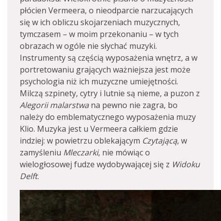
płócien Vermeera, o nieodparcie narzucających
się w ich obliczu skojarzeniach muzycznych,
tymczasem – w moim przekonaniu – w tych
obrazach w ogóle nie słychać muzyki.
Instrumenty są częścią wyposażenia wnętrz, a w
portretowaniu grających ważniejsza jest może
psychologia niż ich muzyczne umiejętności.
Milczą szpinety, cytry i lutnie są nieme, a puzon z
Alegorii malarstwa
na pewno nie zagra, bo
należy do emblematycznego wyposażenia muzy
Klio. Muzyka jest u Vermeera całkiem gdzie
indziej: w powietrzu oblekającym
Czytającą
, w
zamyśleniu
Mleczarki
, nie mówiąc o
wielogłosowej fudze wydobywającej się z
Widoku
Delft
.