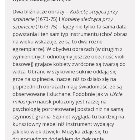
Dwa bliźniacze obrazy –
Kobietę stojąca przy
szpinecie
(1673-75) i
Kobietę siedzącą przy
szpinecie
(1673-75) – łączy nie tylko ta sama data
powstania i ten sam typ instrumentu (choć obraz
na wieku wskazuje, że są to dwa różne
egzemplarze). W obydwu obrazach (w drugim z
wymienionych odnotujmy jeszcze obecność violi
basowej) grające kobiety zwrócone są twarzą do
widza. Ubrane w szykowne suknie oddają się
grze na szpinecie. Inaczej niż to działo się na
poprzednich obrazach mają świadomość, że są
obserwowane i słuchane. Podobnie jak w
Liście
miłosnym
nacisk położony jest raczej na
psychologię portretowanej postaci niż na samą
czynność grania. Szpinet wygląda tu bardziej na
kunsztowny mebel niż instrument wydający
jakiekolwiek dźwięki. Muzyka zdaje się tu
drugorzędnym dodatkiem do ćwiczenia