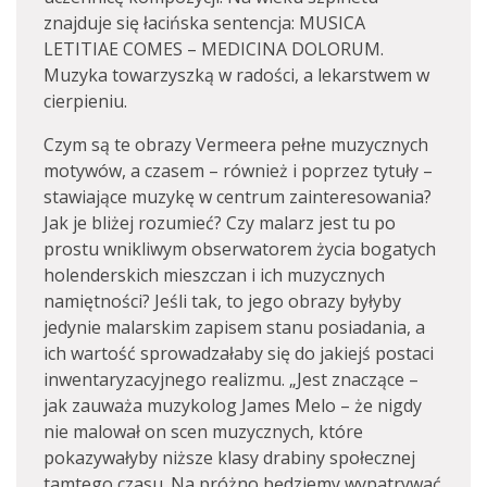
znajduje się łacińska sentencja: MUSICA
LETITIAE COMES – MEDICINA DOLORUM.
Muzyka towarzyszką w radości, a lekarstwem w
cierpieniu.
Czym są te obrazy Vermeera pełne muzycznych
motywów, a czasem – również i poprzez tytuły –
stawiające muzykę w centrum zainteresowania?
Jak je bliżej rozumieć? Czy malarz jest tu po
prostu wnikliwym obserwatorem życia bogatych
holenderskich mieszczan i ich muzycznych
namiętności? Jeśli tak, to jego obrazy byłyby
jedynie malarskim zapisem stanu posiadania, a
ich wartość sprowadzałaby się do jakiejś postaci
inwentaryzacyjnego realizmu. „Jest znaczące –
jak zauważa muzykolog James Melo – że nigdy
nie malował on scen muzycznych, które
pokazywałyby niższe klasy drabiny społecznej
tamtego czasu. Na próżno będziemy wypatrywać