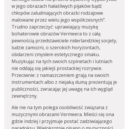
w jego obrazach hałaśliwych pijaków bądź
chłopów zaludniających obrazki rodzajowe
malowane przez wielu jego współczesnych”.
Trudno zaprzeczyć: uprawiający muzykę
bohaterowie obrazów Vermeera to z całą
pewnością przedstawiciele niderlandzkiej socjety,
ludzie zamożni, o szerokich horyzontach,
obdarzeni zmysłem estetycznego smaku.
Muzykując na tych swoich szpinetach i lutniach
nie oddają się jakiejś prostackiej rozrywce.
Przeciwnie: z namaszczeniem grają na swoich
instrumentach albo z niejaką dumą prezentują je
publiczności, zwracając jej uwagę na ich wygląd
zewnętrzny.
Ale nie na tym polega osobliwość związana z
muzycznymi obrazami Vermeera. Mieści się ona
gdzie indziej i przyjmuje postać zadziwiającego
paradoksu. Wielokrotnie pisano o muzyczności