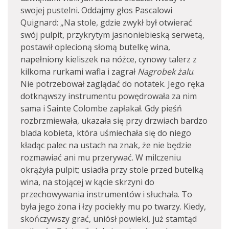
swojej pustelni. Oddajmy głos Pascalowi
Quignard: „Na stole, gdzie zwykł był otwierać
swój pulpit, przykrytym jasnoniebieską serwetą,
postawił oplecioną słomą butelkę wina,
napełniony kieliszek na nóżce, cynowy talerz z
kilkoma rurkami wafla i zagrał
Nagrobek żalu
.
Nie potrzebował zaglądać do notatek. Jego ręka
dotknąwszy instrumentu powędrowała za nim
sama i Sainte Colombe zapłakał. Gdy pieśń
rozbrzmiewała, ukazała się przy drzwiach bardzo
blada kobieta, która uśmiechała się do niego
kładąc palec na ustach na znak, że nie będzie
rozmawiać ani mu przerywać. W milczeniu
okrążyła pulpit; usiadła przy stole przed butelką
wina, na stojącej w kącie skrzyni do
przechowywania instrumentów i słuchała. To
była jego żona i łzy pociekły mu po twarzy. Kiedy,
skończywszy grać, uniósł powieki, już stamtąd