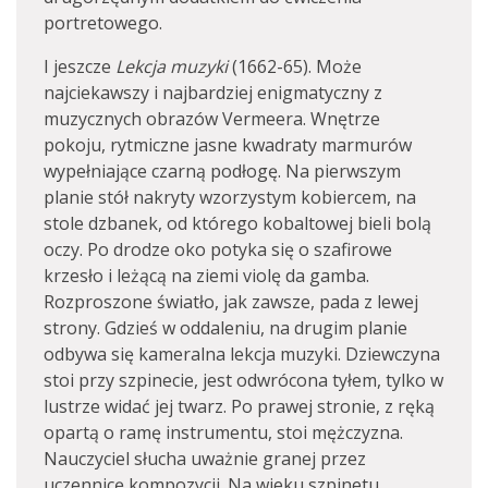
portretowego.
I jeszcze
Lekcja muzyki
(1662-65). Może
najciekawszy i najbardziej enigmatyczny z
muzycznych obrazów Vermeera. Wnętrze
pokoju, rytmiczne jasne kwadraty marmurów
wypełniające czarną podłogę. Na pierwszym
planie stół nakryty wzorzystym kobiercem, na
stole dzbanek, od którego kobaltowej bieli bolą
oczy. Po drodze oko potyka się o szafirowe
krzesło i leżącą na ziemi violę da gamba.
Rozproszone światło, jak zawsze, pada z lewej
strony. Gdzieś w oddaleniu, na drugim planie
odbywa się kameralna lekcja muzyki. Dziewczyna
stoi przy szpinecie, jest odwrócona tyłem, tylko w
lustrze widać jej twarz. Po prawej stronie, z ręką
opartą o ramę instrumentu, stoi mężczyzna.
Nauczyciel słucha uważnie granej przez
uczennicę kompozycji. Na wieku szpinetu