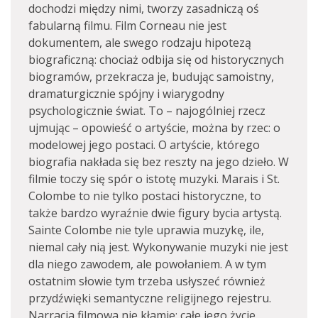
dochodzi między nimi, tworzy zasadniczą oś
fabularną filmu. Film Corneau nie jest
dokumentem, ale swego rodzaju hipotezą
biograficzną: chociaż odbija się od historycznych
biogramów, przekracza je, budując samoistny,
dramaturgicznie spójny i wiarygodny
psychologicznie świat. To – najogólniej rzecz
ujmując – opowieść o artyście, można by rzec: o
modelowej jego postaci. O artyście, którego
biografia nakłada się bez reszty na jego dzieło. W
filmie toczy się spór o istotę muzyki. Marais i St.
Colombe to nie tylko postaci historyczne, to
także bardzo wyraźnie dwie figury bycia artystą.
Sainte Colombe nie tyle uprawia muzykę, ile,
niemal cały nią jest. Wykonywanie muzyki nie jest
dla niego zawodem, ale powołaniem. A w tym
ostatnim słowie tym trzeba usłyszeć również
przydźwięki semantyczne religijnego rejestru.
Narracja filmowa nie kłamie: całe jego życie,