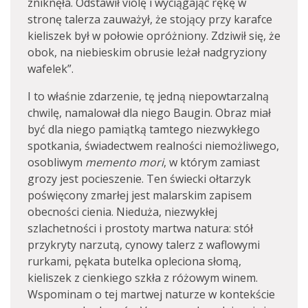
zniknęła. Odstawił violę i wyciągając rękę w
stronę talerza zauważył, że stojący przy karafce
kieliszek był w połowie opróżniony. Zdziwił się, że
obok, na niebieskim obrusie leżał nadgryziony
wafelek”.
I to właśnie zdarzenie, tę jedną niepowtarzalną
chwilę, namalował dla niego Baugin. Obraz miał
być dla niego pamiątką tamtego niezwykłego
spotkania, świadectwem realności niemożliwego,
osobliwym
memento mori
, w którym zamiast
grozy jest pocieszenie. Ten świecki ołtarzyk
poświęcony zmarłej jest malarskim zapisem
obecności cienia. Nieduża, niezwykłej
szlachetności i prostoty martwa natura: stół
przykryty narzutą, cynowy talerz z waflowymi
rurkami, pękata butelka opleciona słomą,
kieliszek z cienkiego szkła z różowym winem.
Wspominam o tej martwej naturze w kontekście