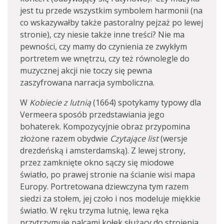
jest tu przede wszystkim symbolem harmonii (na
co wskazywałby także pastoralny pejzaż po lewej
stronie), czy niesie także inne treści? Nie ma
pewności, czy mamy do czynienia ze zwykłym
portretem we wnętrzu, czy też równolegle do
muzycznej akcji nie toczy się pewna
zaszyfrowana narracja symboliczna.
W
Kobiecie z lutnią
(1664) spotykamy typowy dla
Vermeera sposób przedstawiania jego
bohaterek. Kompozycyjnie obraz przypomina
złożone razem obydwie
Czytające list
(wersje
drezdeńską i amsterdamską). Z lewej strony,
przez zamknięte okno sączy się miodowe
światło, po prawej stronie na ścianie wisi mapa
Europy. Portretowana dziewczyna tym razem
siedzi za stołem, jej czoło i nos modeluje miękkie
światło. W ręku trzyma lutnię, lewa ręka
przytrzymuje palcami kołek służący do strojenia