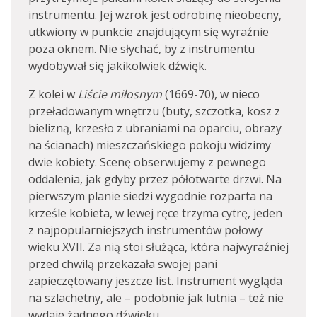
instrumentu. Jej wzrok jest odrobinę nieobecny,
utkwiony w punkcie znajdującym się wyraźnie
poza oknem. Nie słychać, by z instrumentu
wydobywał się jakikolwiek dźwięk.
Z kolei w
Liście miłosnym
(1669-70), w nieco
przeładowanym wnętrzu (buty, szczotka, kosz z
bielizną, krzesło z ubraniami na oparciu, obrazy
na ścianach) mieszczańskiego pokoju widzimy
dwie kobiety. Scenę obserwujemy z pewnego
oddalenia, jak gdyby przez półotwarte drzwi. Na
pierwszym planie siedzi wygodnie rozparta na
krześle kobieta, w lewej ręce trzyma cytrę, jeden
z najpopularniejszych instrumentów połowy
wieku XVII. Za nią stoi służąca, która najwyraźniej
przed chwilą przekazała swojej pani
zapieczętowany jeszcze list. Instrument wygląda
na szlachetny, ale – podobnie jak lutnia – też nie
wydaje żadnego dźwięku.