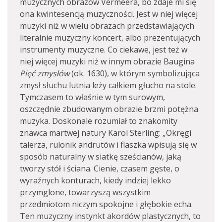
muzycznych obrazów Vermeera, bo zdaje mi się
ona kwintesencją muzyczności. Jest w niej więcej
muzyki niż w wielu obrazach przedstawiających
literalnie muzyczny koncert, albo prezentujących
instrumenty muzyczne. Co ciekawe, jest też w
niej więcej muzyki niż w innym obrazie Baugina
Pięć zmysłów
(ok. 1630), w którym symbolizująca
zmysł słuchu lutnia leży całkiem głucho na stole.
Tymczasem to właśnie w tym surowym,
oszczędnie zbudowanym obrazie brzmi potężna
muzyka. Doskonale rozumiał to znakomity
znawca martwej natury Karol Sterling: „Okręgi
talerza, rulonik andrutów i flaszka wpisują się w
sposób naturalny w siatkę sześcianów, jaką
tworzy stół i ściana. Cienie, czasem gęste, o
wyraźnych konturach, kiedy indziej lekko
przymglone, towarzyszą wszystkim
przedmiotom niczym spokojne i głębokie echa.
Ten muzyczny instynkt akordów plastycznych, to