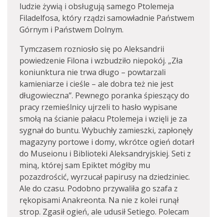
ludzie żywią i obsługują samego Ptolemeja
Filadelfosa, który rządzi samowładnie Państwem
Górnym i Państwem Dolnym.
Tymczasem rozniosło się po Aleksandrii
powiedzenie Filona i wzbudziło niepokój. „Zła
koniunktura nie trwa długo – powtarzali
kamieniarze i cieśle – ale dobra też nie jest
długowieczna”. Pewnego poranka śpieszący do
pracy rzemieślnicy ujrzeli to hasło wypisane
smołą na ścianie pałacu Ptolemeja i wzięli je za
sygnał do buntu. Wybuchły zamieszki, zapłonęły
magazyny portowe i domy, wkrótce ogień dotarł
do Museionu i Biblioteki Aleksandryjskiej. Seti z
miną, której sam Epiktet mógłby mu
pozazdrościć, wyrzucał papirusy na dziedziniec.
Ale do czasu. Podobno przywaliła go szafa z
rękopisami Anakreonta. Na nie z kolei runął
strop. Zgasił ogień, ale udusił Setiego. Polecam