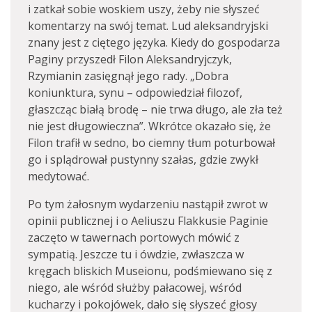
i zatkał sobie woskiem uszy, żeby nie słyszeć
komentarzy na swój temat. Lud aleksandryjski
znany jest z ciętego języka. Kiedy do gospodarza
Paginy przyszedł Filon Aleksandryjczyk,
Rzymianin zasięgnął jego rady. „Dobra
koniunktura, synu – odpowiedział filozof,
głaszcząc białą brodę – nie trwa długo, ale zła też
nie jest długowieczna”. Wkrótce okazało się, że
Filon trafił w sedno, bo ciemny tłum poturbował
go i splądrował pustynny szałas, gdzie zwykł
medytować.
Po tym żałosnym wydarzeniu nastąpił zwrot w
opinii publicznej i o Aeliuszu Flakkusie Paginie
zaczęto w tawernach portowych mówić z
sympatią. Jeszcze tu i ówdzie, zwłaszcza w
kręgach bliskich Museionu, podśmiewano się z
niego, ale wśród służby pałacowej, wśród
kucharzy i pokojówek, dało się słyszeć głosy