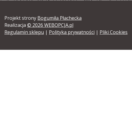
Projekt strony
Bogumiła Płachecka
Realizacja
© 2026 WEBOPCJA.pl
Regulamin sklepu
|
Polityka prywatności
|
Pliki Cookies