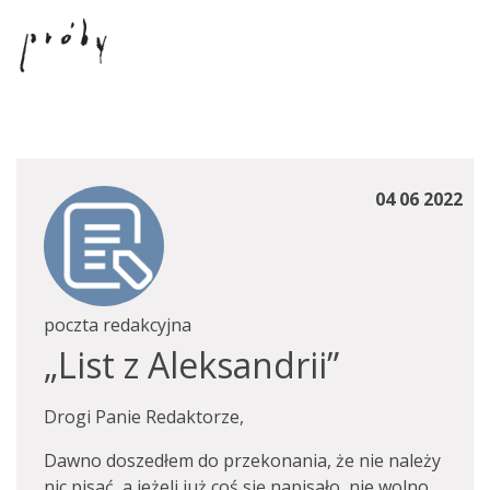
04 06 2022
poczta redakcyjna
„List z Aleksandrii”
Drogi Panie Redaktorze,
Dawno doszedłem do przekonania, że nie należy
nic pisać, a jeżeli już coś się napisało, nie wolno