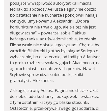
podające w wątpliwość autorytet Kallimacha.
Jednak do apoteozy Aeliusza Paginy nie doszło,
bo ostatecznie nie kucharze i pokojówki nadają
ton życiu umysłowemu Aleksandrii. „Dobra
koniunktura nie trwa długo, ale zła też nie jest
długowieczna” – powtarzał sobie Flakkus
każdego ranka, aż uświadomił sobie, że zdanie
Filona wcale nie opisuje jego sytuacji. Chętnie by
wrócił do Biblioteki i gotów był błagać Setiego o
wybaczenie, bo ostatecznie, od Indii po Atlantydę
to greka rozbrzmiewała w gajach Akademosa, na
agorach miast i na nabrzeżach portów. Nawet
Scytowie sprowadzali sobie podręczniki
gramatyki z Aleksandrii.
Z drugiej strony Aeliusz Pagina nie chciał zrażać
do siebie ludu kucharzy i pokojówek – zwłaszcza
z tymi ostatnimi łączyły go bliskie stosunki.
Ostatecznie, przekonywał swego gospodarza, ci