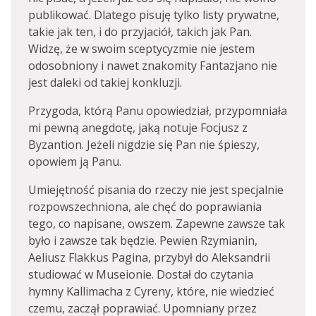
publikować. Dlatego pisuję tylko listy prywatne,
takie jak ten, i do przyjaciół, takich jak Pan.
Widzę, że w swoim sceptycyzmie nie jestem
odosobniony i nawet znakomity Fantazjano nie
jest daleki od takiej konkluzji.
Przygoda, którą Panu opowiedział, przypomniała
mi pewną anegdotę, jaką notuje Focjusz z
Byzantion. Jeżeli nigdzie się Pan nie śpieszy,
opowiem ją Panu.
Umiejętność pisania do rzeczy nie jest specjalnie
rozpowszechniona, ale chęć do poprawiania
tego, co napisane, owszem. Zapewne zawsze tak
było i zawsze tak będzie. Pewien Rzymianin,
Aeliusz Flakkus Pagina, przybył do Aleksandrii
studiować w Museionie. Dostał do czytania
hymny Kallimacha z Cyreny, które, nie wiedzieć
czemu, zaczął poprawiać. Upomniany przez