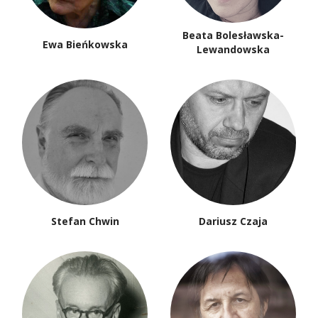
Basil Kerski
Jarosław Klejnocki
Jan Maria Kłoczowski
Piotr Kłoczowski