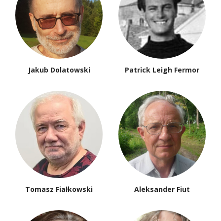
Katarzyna Kuczyńska-
Elżbieta Lempp
Koschany
Krzysztof Lisowski
Jarosław Ławski