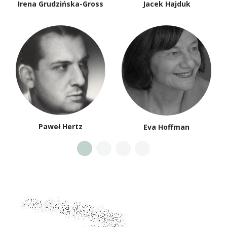
Paweł Muratow
Zygmunt Mycielski
Mikołaj Nowak-
Joanna Olczak-Ronikier
Rogoziński