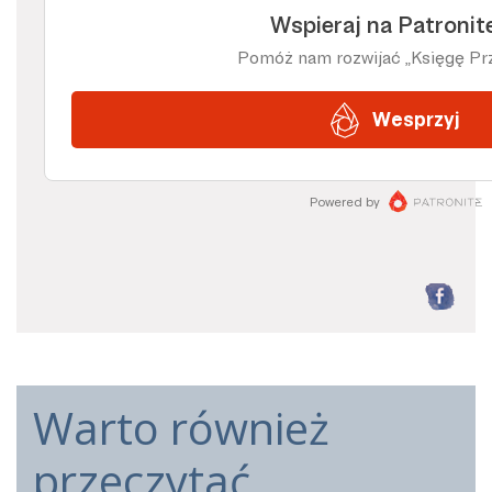
F
Warto również
przeczytać...