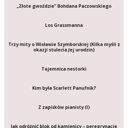
„Złote gwoździe” Bohdana Paczowskiego
Los Grassmanna
Trzy mity o Wisławie Szymborskiej (Kilka myśli z
okazji stulecia Jej urodzin)
Tajemnica nestorki
Kim była Scarlett Panufnik?
Z zapisków pianisty (I)
Jak odróżnić blok od kamienicy – peregrynacje