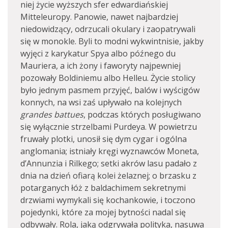
niej życie wyższych sfer edwardiańskiej
Mitteleuropy. Panowie, nawet najbardziej
niedowidzący, odrzucali okulary i zaopatrywali
się w monokle. Byli to modni wykwintnisie, jakby
wyjęci z karykatur Spya albo późnego du
Mauriera, a ich żony i faworyty najpewniej
pozowały Boldiniemu albo Helleu. Życie stolicy
było jednym pasmem przyjęć, balów i wyścigów
konnych, na wsi zaś upływało na kolejnych
grandes battues
, podczas których posługiwano
się wyłącznie strzelbami Purdeya. W powietrzu
fruwały plotki, unosił się dym cygar i ogólna
anglomania; istniały kręgi wyznawców Moneta,
d’Annunzia i Rilkego; setki akrów lasu padało z
dnia na dzień ofiarą kolei żelaznej; o brzasku z
potarganych łóż z baldachimem sekretnymi
drzwiami wymykali się kochankowie, i toczono
pojedynki, które za mojej bytności nadal się
odbywały. Rola, jaką odgrywała polityka, nasuwa