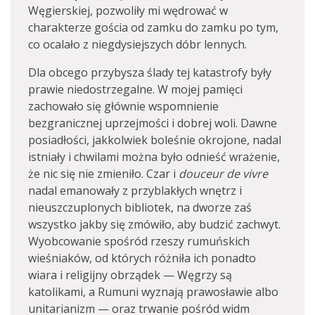
Węgierskiej, pozwoliły mi wędrować w
charakterze gościa od zamku do zamku po tym,
co ocalało z niegdysiejszych dóbr lennych.
Dla obcego przybysza ślady tej katastrofy były
prawie niedostrzegalne. W mojej pamięci
zachowało się głównie wspomnienie
bezgranicznej uprzejmości i dobrej woli. Dawne
posiadłości, jakkolwiek boleśnie okrojone, nadal
istniały i chwilami można było odnieść wrażenie,
że nic się nie zmieniło. Czar i
douceur de vivre
nadal emanowały z przyblakłych wnętrz i
nieuszczuplonych bibliotek, na dworze zaś
wszystko jakby się zmówiło, aby budzić zachwyt.
Wyobcowanie spośród rzeszy rumuńskich
wieśniaków, od których różniła ich ponadto
wiara i religijny obrządek — Węgrzy są
katolikami, a Rumuni wyznają prawosławie albo
unitarianizm — oraz trwanie pośród widm