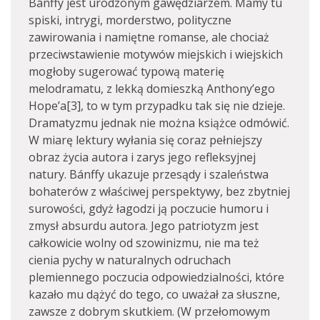
Bánffy jest urodzonym gawędziarzem. Mamy tu
spiski, intrygi, morderstwo, polityczne
zawirowania i namiętne romanse, ale chociaż
przeciwstawienie motywów miejskich i wiejskich
mogłoby sugerować typową materię
melodramatu, z lekką domieszką Anthony’ego
Hope’a[3], to w tym przypadku tak się nie dzieje.
Dramatyzmu jednak nie można książce odmówić.
W miarę lektury wyłania się coraz pełniejszy
obraz życia autora i zarys jego refleksyjnej
natury. Bánffy ukazuje przesądy i szaleństwa
bohaterów z właściwej perspektywy, bez zbytniej
surowości, gdyż łagodzi ją poczucie humoru i
zmysł absurdu autora. Jego patriotyzm jest
całkowicie wolny od szowinizmu, nie ma też
cienia pychy w naturalnych odruchach
plemiennego poczucia odpowiedzialności, które
kazało mu dążyć do tego, co uważał za słuszne,
zawsze z dobrym skutkiem. (W przełomowym