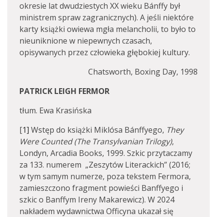
okresie lat dwudziestych XX wieku Bánffy był
ministrem spraw zagranicznych). A jeśli niektóre
karty książki owiewa mgła melancholii, to było to
nieuniknione w niepewnych czasach,
opisywanych przez człowieka głębokiej kultury.
Chatsworth, Boxing Day, 1998
PATRICK LEIGH FERMOR
tłum. Ewa Krasińska
[
1]
Wstęp do książki Miklósa Bánffyego,
They
Were Counted (The Transylvanian Trilogy)
,
Londyn, Arcadia Books, 1999. Szkic przytaczamy
za 133. numerem „Zeszytów Literackich” (2016;
w tym samym numerze, poza tekstem Fermora,
zamieszczono fragment powieści Banffyego i
szkic o Banffym Ireny Makarewicz). W 2024
nakładem wydawnictwa Officyna ukazał się