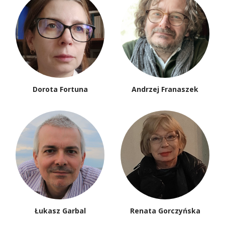
Małgorzata Łukasiewicz
Janusz Majcherek
Wojciech Majcherek
Maciej Miłkowski