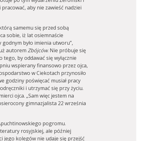
notuje po tym wydarzeniu Żeromski i
 pracować, aby nie zawieść nadziei
 którą samemu się przed sobą
a sobie, iż lat osiemnaście
by godnym było imienia utworu”,
 już autorem
Zbójców
. Nie próbuje się
 tego, by oddawać się wyłącznie
pniu wspierany finansowo przez ojca,
spodarstwo w Ciekotach przynosiło
we godziny poświęcać musiał pracy
odręczniki i utrzymać się przy życiu.
mierci ojca. „Sam więc jestem na
osierocony gimnazjalista 22 września
k Apuchtinowskiego pogromu.
eratury rosyjskiej, ale później
ci jego kolegów nie udaje się przejść