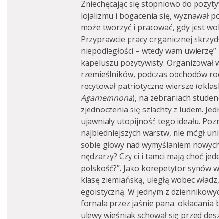
Zniechęcając się stopniowo do pozytyw
lojalizmu i bogacenia się, wyznawał 
może tworzyć i pracować, gdy jest wol
Przyprawcie pracy organicznej skrzydł
niepodległości – wtedy wam uwierzę” 
kapeluszu pozytywisty. Organizował wy
rzemieślników, podczas obchodów roc
recytował patriotyczne wiersze (okla
Agamemnona
), na zebraniach stude
zjednoczenia się szlachty z ludem. J
ujawniały utopijność tego ideału. Po
najbiedniejszych warstw, nie mógł uni
sobie głowy nad wymyślaniem nowych 
nędzarzy? Czy ci i tamci mają choć jed
polskość?”. Jako korepetytor synów w
klasę ziemiańską, uległą wobec władz,
egoistyczną. W jednym z dziennikowy
fornala przez jaśnie pana, okładania b
ulewy wieśniak schował się przed de