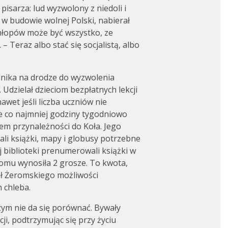
 pisarza: lud wyzwolony z niedoli i
 w budowie wolnej Polski, nabierał
chłopów może być wszystko, ze
 – Teraz albo stać się socjalistą, albo
dnika na drodze do wyzwolenia
 Udzielał dzieciom bezpłatnych lekcji
 nawet jeśli liczba uczniów nie
e co najmniej godziny tygodniowo
m przynależności do Koła. Jego
li książki, mapy i globusy potrzebne
j biblioteki prenumerowali książki w
tomu wynosiła 2 grosze. To kwota,
ał Żeromskiego możliwości
 chleba.
czym nie da się porównać. Bywały
cji, podtrzymując się przy życiu