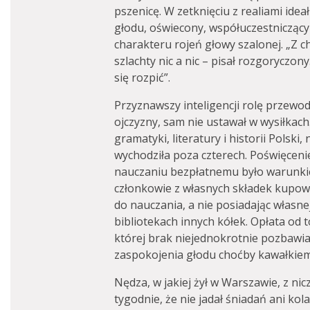
pszenicę. W zetknięciu z realiami ideał
głodu, oświecony, współuczestniczący
charakteru rojeń głowy szalonej. „Z 
szlachty nic a nic – pisał rozgoryczony.
się rozpić”.
Przyznawszy inteligencji rolę przewo
ojczyzny, sam nie ustawał w wysiłkach.
gramatyki, literatury i historii Polski,
wychodziła poza czterech. Poświęceni
nauczaniu bezpłatnemu było warunkie
członkowie z własnych składek kupowa
do nauczania, a nie posiadając własne
bibliotekach innych kółek. Opłata od 
której brak niejednokrotnie pozbawi
zaspokojenia głodu choćby kawałkiem
Nędza, w jakiej żył w Warszawie, z ni
tygodnie, że nie jadał śniadań ani kola