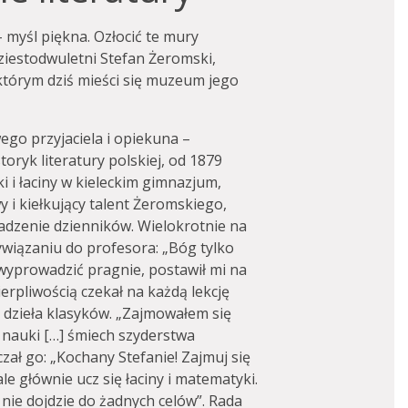
– myśl piękna. Ozłocić te mury
ziestodwuletni Stefan Żeromski,
którym dziś mieści się muzeum jego
ego przyjaciela i opiekuna –
oryk literatury polskiej, od 1879
i i łaciny w kieleckim gimnazjum,
y i kiełkujący talent Żeromskiego,
wadzenie dzienników. Wielokrotnie na
wiązaniu do profesora: „Bóg tylko
 wyprowadzić pragnie, postawił mi na
ierpliwością czekał na każdą lekcję
dzieła klasyków. „Zajmowałem się
ś nauki […] śmiech szyderstwa
ał go: „Kochany Stefanie! Zajmuj się
ale głównie ucz się łaciny i matematyki.
nie dojdzie do żadnych celów”. Rada