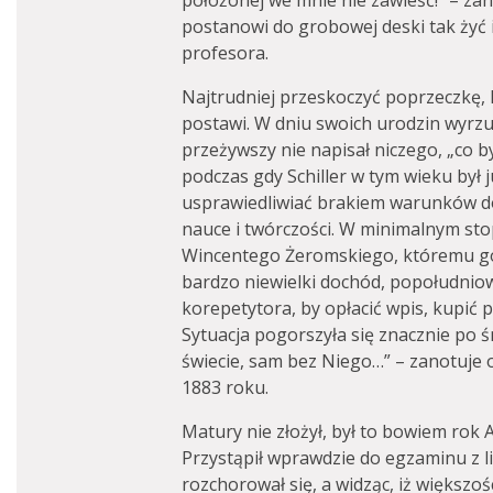
położonej we mnie nie zawieść!” – za
postanowi do grobowej deski tak żyć i
profesora.
Najtrudniej przeskoczyć poprzeczkę,
postawi. W dniu swoich urodzin wyrzuc
przeżywszy nie napisał niczego, „co 
podczas gdy Schiller w tym wieku był
usprawiedliwiać brakiem warunków do
nauce i twórczości. W minimalnym sto
Wincentego Żeromskiego, któremu go
bardzo niewielki dochód, popołudnio
korepetytora, by opłacić wpis, kupić p
Sytuacja pogorszyła się znacznie po ś
świecie, sam bez Niego…” – zanotuje 
1883 roku.
Matury nie złożył, był to bowiem ro
Przystąpił wprawdzie do egzaminu z lit
rozchorował się, a widząc, iż większoś