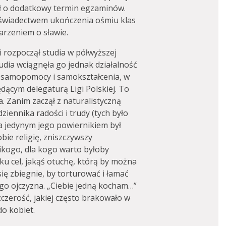
ił o dodatkowy termin egzaminów.
ze świadectwem ukończenia ośmiu klas
arzeniem o sławie.
 rozpoczął studia w półwyższej
tudia wciągnęła go jednak działalność
 samopomocy i samokształcenia, w
dącym delegaturą Ligi Polskiej. To
. Zanim zaczął z naturalistyczną
ziennika radości i trudy (tych było
 a jedynym jego powiernikiem był
bie religię, zniszczywszy
nikogo, dla kogo warto byłoby
ku cel, jakąś otuchę, którą by można
się zbiegnie, by torturować i łamać
iego ojczyzna. „Ciebie jedną kocham…”
zczerość, jakiej często brakowało w
o kobiet.