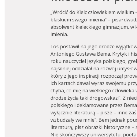
„Wrócić do Kielc człowiekiem wielkim 
blaskiem swego imienia” – pisał dwud
absolwent kieleckiego gimnazjum, w 
imienia.
Los postawił na jego drodze wyjątkow
Antoniego Gustawa Bema. Krytyk i hist
roku nauczyciel języka polskiego, grek
najsilniej oddziałał na rozwój umysłow
który z jego inspiracji rozpoczął pro
ich kartach dawał wyraz swojemu przy
chyba, co mię na wielkiego człowieka
drodze życia taki drogowskaz!”. Z niec
polskiego i deklamowane przez Bema 
wyłącznie literaturą – pisze – inne za
wzbudzały we mnie”. Bem jednak poucz
literaturą, pisz obrazki historyczne – 
Nie skończywszy uniwersytetu, poeta 