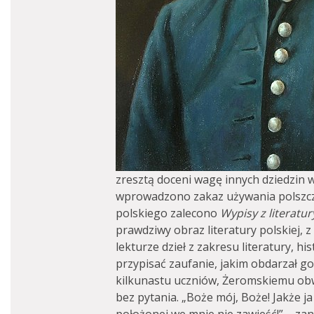
zresztą doceni wagę innych dziedzin 
wprowadzono zakaz używania polszczy
polskiego zalecono
Wypisy z literatur
prawdziwy obraz literatury polskiej, 
lekturze dzieł z zakresu literatury, his
przypisać zaufanie, jakim obdarzał g
kilkunastu uczniów, Żeromskiemu obwi
bez pytania. „Boże mój, Boże! Jakże j