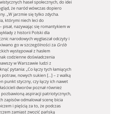
istycznych haseł społecznych, do idei
pogląd, że naród wówczas dopiero
ny. „W jarzmie się tylko zdycha.
a, którymi niech leci do
– pisał, nazywając się romantykiem w
kłady z historii Polski dla
znic narodowych wygłaszał odczyty i
skiwano go w szczególności za
Grób
nckich występował z hasłem
ednak codzienne doświadczenia
znawszy w Warszawie ludzi z
knąć pytania: „Co łączy tych łamiących
potraw, nowych sukien […] – z walką
en punkt styczny, czy łączy ich nawet
łaścicieli dworów poznał również
 pozbawioną aspiracji patriotycznych,
ch zapisów odmalował scenę bicia
iczem i pięścią za to, że podczas
szczem zamiast zwozić pańską