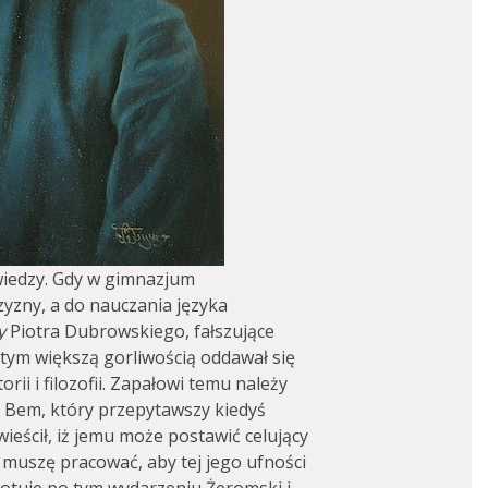
wiedzy. Gdy w gimnazjum
zny, a do nauczania języka
y
Piotra Dubrowskiego, fałszujące
z tym większą gorliwością oddawał się
torii i filozofii. Zapałowi temu należy
o Bem, który przepytawszy kiedyś
eścił, iż jemu może postawić celujący
a muszę pracować, aby tej jego ufności