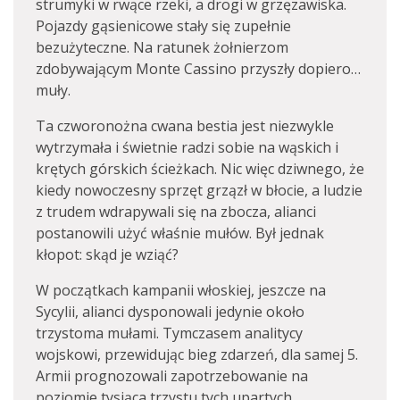
strumyki w rwące rzeki, a drogi w grzęzawiska.
Pojazdy gąsienicowe stały się zupełnie
bezużyteczne. Na ratunek żołnierzom
zdobywającym Monte Cassino przyszły dopiero…
muły.
Ta czworonożna cwana bestia jest niezwykle
wytrzymała i świetnie radzi sobie na wąskich i
krętych górskich ścieżkach. Nic więc dziwnego, że
kiedy nowoczesny sprzęt grzązł w błocie, a ludzie
z trudem wdrapywali się na zbocza, alianci
postanowili użyć właśnie mułów. Był jednak
kłopot: skąd je wziąć?
W początkach kampanii włoskiej, jeszcze na
Sycylii, alianci dysponowali jedynie około
trzystoma mułami. Tymczasem analitycy
wojskowi, przewidując bieg zdarzeń, dla samej 5.
Armii prognozowali zapotrzebowanie na
poziomie tysiąca trzystu tych upartych