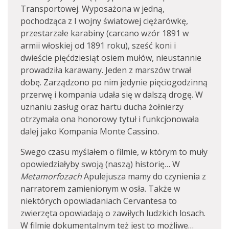
Transportowej. Wyposażona w jedną,
pochodząca z I wojny światowej ciężarówkę,
przestarzałe karabiny (carcano wzór 1891 w
armii włoskiej od 1891 roku), sześć koni i
dwieście pięćdziesiąt osiem mułów, nieustannie
prowadziła karawany. Jeden z marszów trwał
dobę. Zarządzono po nim jedynie pięciogodzinną
przerwę i kompania udała się w dalszą drogę. W
uznaniu zasług oraz hartu ducha żołnierzy
otrzymała ona honorowy tytuł i funkcjonowała
dalej jako Kompania Monte Cassino.
Swego czasu myślałem o filmie, w którym to muły
opowiedziałyby swoją (naszą) historię… W
Metamorfozach
Apulejusza mamy do czynienia z
narratorem zamienionym w osła. Także w
niektórych opowiadaniach Cervantesa to
zwierzęta opowiadają o zawiłych ludzkich losach.
W filmie dokumentalnym też jest to możliwe…