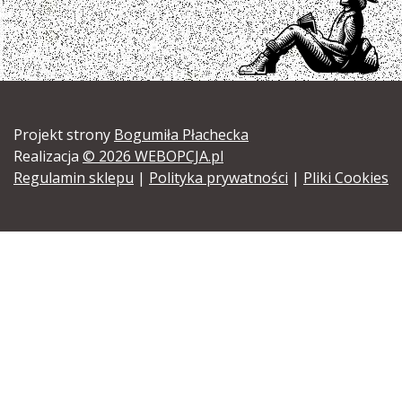
Projekt strony
Bogumiła Płachecka
Realizacja
© 2026 WEBOPCJA.pl
Regulamin sklepu
|
Polityka prywatności
|
Pliki Cookies