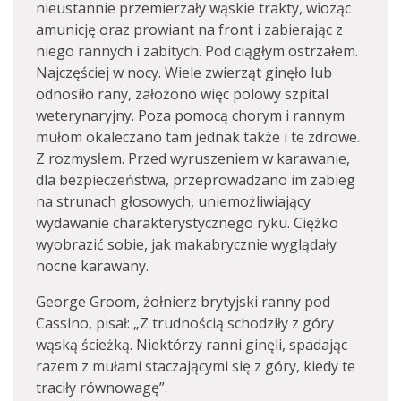
nieustannie przemierzały wąskie trakty, wioząc
amunicję oraz prowiant na front i zabierając z
niego rannych i zabitych. Pod ciągłym ostrzałem.
Najczęściej w nocy. Wiele zwierząt ginęło lub
odnosiło rany, założono więc polowy szpital
weterynaryjny. Poza pomocą chorym i rannym
mułom okaleczano tam jednak także i te zdrowe.
Z rozmysłem. Przed wyruszeniem w karawanie,
dla bezpieczeństwa, przeprowadzano im zabieg
na strunach głosowych, uniemożliwiający
wydawanie charakterystycznego ryku. Ciężko
wyobrazić sobie, jak makabrycznie wyglądały
nocne karawany.
George Groom, żołnierz brytyjski ranny pod
Cassino, pisał: „Z trudnością schodziły z góry
wąską ścieżką. Niektórzy ranni ginęli, spadając
razem z mułami staczającymi się z góry, kiedy te
traciły równowagę”.