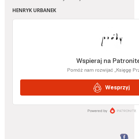
HENRYK URBANEK
F