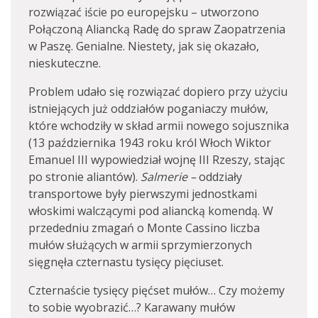
rozwiązać iście po europejsku – utworzono
Połączoną Aliancką Radę do spraw Zaopatrzenia
w Paszę. Genialne. Niestety, jak się okazało,
nieskuteczne.
Problem udało się rozwiązać dopiero przy użyciu
istniejących już oddziałów poganiaczy mułów,
które wchodziły w skład armii nowego sojusznika
(13 października 1943 roku król Włoch Wiktor
Emanuel III wypowiedział wojnę III Rzeszy, stając
po stronie aliantów).
Salmerie –
oddziały
transportowe były pierwszymi jednostkami
włoskimi walczącymi pod aliancką komendą. W
przededniu zmagań o Monte Cassino liczba
mułów służących w armii sprzymierzonych
sięgnęła czternastu tysięcy pięciuset.
Czternaście tysięcy pięćset mułów… Czy możemy
to sobie wyobrazić…? Karawany mułów