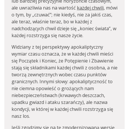
lub bardziej precyzyjnie horyzoncie czasowym,
ale uwrażliwia nas na wartość
każdej chwili
, mówi
o tym, by „czuwać”; nie kiedyś, nie za jakiś czas,
ale teraz, właśnie teraz, bo w każdej z
nadchodzących chwil dzieje się „koniec świata”, w
każdej rozstrzyga się nasze życie.
Widziany z tej perspektywy apokaliptyczny
wymiar czasu oznacza, że w każdej chwili mieści
się Początek i Koniec, że Potępienie i Zbawienie
stają się składnikami każdej chwili z osobna, a nie
tworzą zewnętrznych wobec czasu punktów
granicznych. Innymi słowy: apokaliptyczność to
nie ciemna opowieść o grożących nam
niebezpieczeństwach (krwawych deszczach,
upadku gwiazd i ataku szarańczy), ale nazwa
kondycji, w której w każdej chwili rozstrzyga się
nasz los.
Jeśli zgodzimy się na tę zmodernizowaną wersję