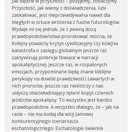
Jak będzie w przyszłości – pożyjemy, zobaczymy.
Przyszłość, jak wiemy z doświadczenia, lubi
zaskakiwać, jest nieprzewidywalna nawet dla
biegłych w sztuce wróżenia z fusów futurologów.
Wydaje mi się jednak, że z pewną dozą
prawdopodobieństwa prorokować można, że
kolejny poważny kryzys cywilizacyjny czy kolejna
katastrofa o zasięgu globalnym jeszcze raz
zaktywizują potencje tkwiące w narracji
apokaliptycznej. Jeszcze raz, w rozpalonych
emocjach, przypominane będą znane biblijne
perykopy na dowód prawdziwości zawartych w
nich proroctw, jeszcze raz niektórzy z nas
usłyszą obezwładniający tętent kopyt czterech
jeźdźców apokalipsy. To wszystko jest bardzo
prawdopodobne. A wszystko dlatego, że – jak na
razie – nie ma bodaj dla wizji Janowej
konkurencyjnego scenariusza
eschatologicznego. Eschatologie świeckie