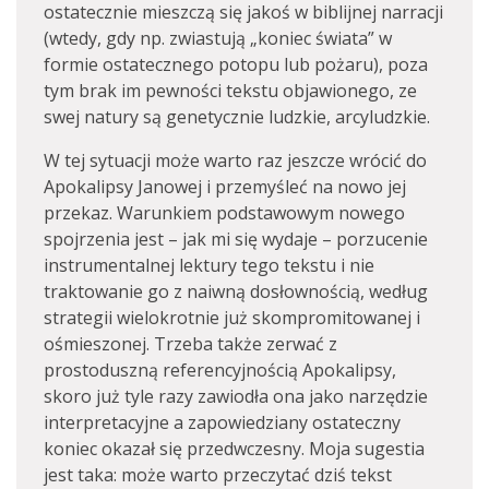
ostatecznie mieszczą się jakoś w biblijnej narracji
(wtedy, gdy np. zwiastują „koniec świata” w
formie ostatecznego potopu lub pożaru), poza
tym brak im pewności tekstu objawionego, ze
swej natury są genetycznie ludzkie, arcyludzkie.
W tej sytuacji może warto raz jeszcze wrócić do
Apokalipsy Janowej i przemyśleć na nowo jej
przekaz. Warunkiem podstawowym nowego
spojrzenia jest – jak mi się wydaje – porzucenie
instrumentalnej lektury tego tekstu i nie
traktowanie go z naiwną dosłownością, według
strategii wielokrotnie już skompromitowanej i
ośmieszonej. Trzeba także zerwać z
prostoduszną referencyjnością Apokalipsy,
skoro już tyle razy zawiodła ona jako narzędzie
interpretacyjne a zapowiedziany ostateczny
koniec okazał się przedwczesny. Moja sugestia
jest taka: może warto przeczytać dziś tekst