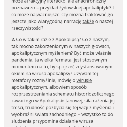
może atrakcyjny literacko, ale anachroniczny
poznawczo – przykład żydowskiej apokaliptyki? I
co może najważniejsze: czy można traktować go
jeszcze jako wiarygodną narrację
także
o naszej
rzeczywistości?
2.
Co w takim razie z Apokalipsą? Co z naszym,
tak mocno zakorzenionym w naszych głowach,
apokaliptycznym myśleniem? Być może właśnie
pandemia, ta wielka fermata, jest stosownym
momentem na to, by spojrzeć zdystansowanym
okiem na wirusa apokalipsy? Używam tej
metafory rozmyślnie, mówię o
wirusie
apokaliptycznym
, albowiem sposób
rozprzestrzeniania schematu historiozoficznego
zawartego w Apokalipsie Janowej, siła rażenia jej
treści, trudność pozbycia się tej wizji z myślenia i
wyobraźni świata zachodniego – wszystko to do
złudzenia przypomina działanie wirusa