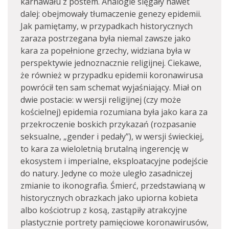
karnawału z postem. Analogie sięgały nawet
dalej: obejmowały tłumaczenie genezy epidemii.
Jak pamiętamy, w przypadkach historycznych
zaraza postrzegana była niemal zawsze jako
kara za popełnione grzechy, widziana była w
perspektywie jednoznacznie religijnej. Ciekawe,
że również w przypadku epidemii koronawirusa
powrócił ten sam schemat wyjaśniający. Miał on
dwie postacie: w wersji religijnej (czy może
kościelnej) epidemia rozumiana była jako kara za
przekroczenie boskich przykazań (rozpasanie
seksualne, „gender i pedały”), w wersji świeckiej,
to kara za wieloletnią brutalną ingerencję w
ekosystem i imperialne, eksploatacyjne podejście
do natury. Jedyne co może uległo zasadniczej
zmianie to ikonografia. Śmierć, przedstawianą w
historycznych obrazkach jako upiorna kobieta
albo kościotrup z kosą, zastąpiły atrakcyjne
plastycznie portrety pamięciowe koronawirusów,