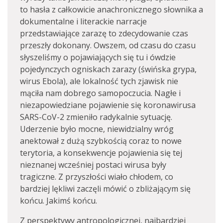
to hasła z całkowicie anachronicznego słownika a
dokumentalne i literackie narracje
przedstawiające zarazę to zdecydowanie czas
przeszły dokonany. Owszem, od czasu do czasu
słyszeliśmy o pojawiających się tu i ówdzie
pojedynczych ogniskach zarazy (świńska grypa,
wirus Ebola), ale lokalność tych zjawisk nie
mąciła nam dobrego samopoczucia. Nagłe i
niezapowiedziane pojawienie się koronawirusa
SARS-CoV-2 zmieniło radykalnie sytuację.
Uderzenie było mocne, niewidzialny wróg
anektował z dużą szybkością coraz to nowe
terytoria, a konsekwencje pojawienia się tej
nieznanej wcześniej postaci wirusa były
tragiczne. Z przyszłości wiało chłodem, co
bardziej lękliwi zaczęli mówić o zbliżającym się
końcu. Jakimś końcu.
Z perspektywy antropologicznej, najbardziej