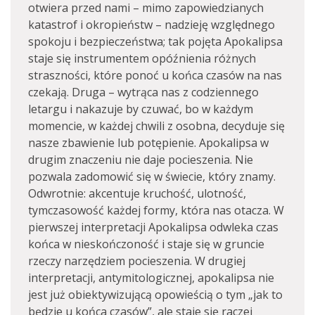
otwiera przed nami – mimo zapowiedzianych
katastrof i okropieństw – nadzieję względnego
spokoju i bezpieczeństwa; tak pojęta Apokalipsa
staje się instrumentem opóźnienia różnych
straszności, które ponoć u końca czasów na nas
czekają. Druga – wytrąca nas z codziennego
letargu i nakazuje by czuwać, bo w każdym
momencie, w każdej chwili z osobna, decyduje się
nasze zbawienie lub potępienie. Apokalipsa w
drugim znaczeniu nie daje pocieszenia. Nie
pozwala zadomowić się w świecie, który znamy.
Odwrotnie: akcentuje kruchość, ulotność,
tymczasowość każdej formy, która nas otacza. W
pierwszej interpretacji Apokalipsa odwleka czas
końca w nieskończoność i staje się w gruncie
rzeczy narzędziem pocieszenia. W drugiej
interpretacji, antymitologicznej, apokalipsa nie
jest już obiektywizującą opowieścią o tym „jak to
będzie u końca czasów”, ale staje się raczej