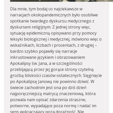
Dla mnie, tym bodaj co najciekawsze w
narracjach okołopandemicznych było osobliwe
spotkanie twardego dyskursu medycznego z
dyskursem religijnym. Z jednej strony więc,
sytuację epidemiczną opisywano przy pomocy
leksyki biologicznej i medycznej, mówiono więc o
wskaźnikach, liczbach i procentach, z drugiej –
bardzo szybko pojawiły się narracje
inkrustowane językiem i obrazowaniem
Apokalipsy św. Jana, a w szczególności
przebijającą przez jej gorące strony czytelną
groźbą bliskości czasów ostatecznych. Sięgnięcie
po Apokalipsę Janową nie powinno dziwić. W
świecie zachodnim jest ona po dziś dzień
najporęczniejszą matrycą znaczeniową, która
pozwala nam opisać zdarzenia straszne,
potworne, wypadające poza normę i nadać im
sens wykraczający poza doraźność. Nie