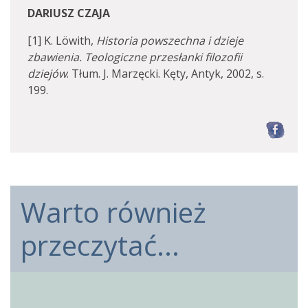
DARIUSZ CZAJA
[1] K. Löwith,
Historia powszechna i dzieje
zbawienia. Teologiczne przesłanki filozofii
dziejów
. Tłum. J. Marzęcki. Kęty, Antyk, 2002, s.
199.
F
Warto również
przeczytać...