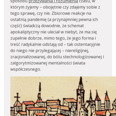
sposobu
przeżywania i rozumienia
czasu, w
którym żyjemy – obojętnie czy zdajemy sobie z
tego sprawę, czy nie. Zbiorowe reakcje na
ostatnią pandemię (a przynajmniej pewna ich
część) świadczą dowodnie, że schemat
apokaliptyczny nie uleciał w niebyt, że ma się
zupełnie dobrze, mimo tego, że jego forma i
treść radykalnie odstają od – tak ostentacyjnie
do niego nie przylegającej – niereligijnej,
zracjonalizowanej, do bólu stechnologizowanej i
zalgorytmizowanej mentalności świata
współczesnego.