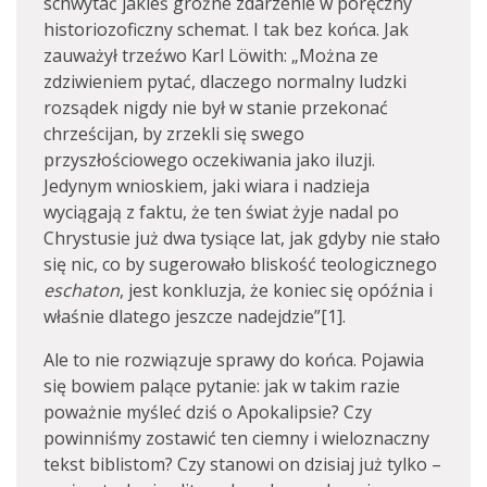
schwytać jakieś groźne zdarzenie w poręczny
historiozoficzny schemat. I tak bez końca. Jak
zauważył trzeźwo Karl Löwith: „Można ze
zdziwieniem pytać, dlaczego normalny ludzki
rozsądek nigdy nie był w stanie przekonać
chrześcijan, by zrzekli się swego
przyszłościowego oczekiwania jako iluzji.
Jedynym wnioskiem, jaki wiara i nadzieja
wyciągają z faktu, że ten świat żyje nadal po
Chrystusie już dwa tysiące lat, jak gdyby nie stało
się nic, co by sugerowało bliskość teologicznego
eschaton
, jest konkluzja, że koniec się opóźnia i
właśnie dlatego jeszcze nadejdzie”[1].
Ale to nie rozwiązuje sprawy do końca. Pojawia
się bowiem palące pytanie: jak w takim razie
poważnie myśleć dziś o Apokalipsie? Czy
powinniśmy zostawić ten ciemny i wieloznaczny
tekst biblistom? Czy stanowi on dzisiaj już tylko –