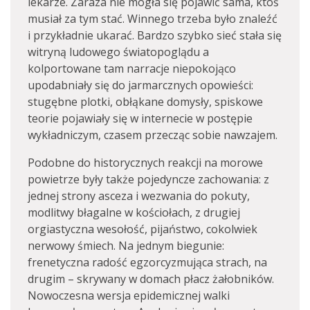
lekarze. Zaraza nie mogła się pojawić sama, ktoś
musiał za tym stać. Winnego trzeba było znaleźć
i przykładnie ukarać. Bardzo szybko sieć stała się
witryną ludowego światopoglądu a
kolportowane tam narracje niepokojąco
upodabniały się do jarmarcznych opowieści:
stugębne plotki, obłąkane domysły, spiskowe
teorie pojawiały się w internecie w postępie
wykładniczym, czasem przecząc sobie nawzajem.
Podobne do historycznych reakcji na morowe
powietrze były także pojedyncze zachowania: z
jednej strony asceza i wezwania do pokuty,
modlitwy błagalne w kościołach, z drugiej
orgiastyczna wesołość, pijaństwo, cokolwiek
nerwowy śmiech. Na jednym biegunie:
frenetyczna radość egzorcyzmująca strach, na
drugim – skrywany w domach płacz żałobników.
Nowoczesna wersja epidemicznej walki