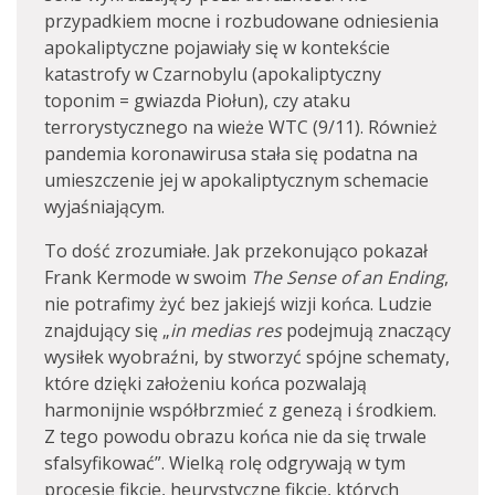
przypadkiem mocne i rozbudowane odniesienia
apokaliptyczne pojawiały się w kontekście
katastrofy w Czarnobylu (apokaliptyczny
toponim = gwiazda Piołun), czy ataku
terrorystycznego na wieże WTC (9/11). Również
pandemia koronawirusa stała się podatna na
umieszczenie jej w apokaliptycznym schemacie
wyjaśniającym.
To dość zrozumiałe. Jak przekonująco pokazał
Frank Kermode w swoim
The Sense of an Ending
,
nie potrafimy żyć bez jakiejś wizji końca. Ludzie
znajdujący się „
in medias res
podejmują znaczący
wysiłek wyobraźni, by stworzyć spójne schematy,
które dzięki założeniu końca pozwalają
harmonijnie współbrzmieć z genezą i środkiem.
Z tego powodu obrazu końca nie da się trwale
sfalsyfikować”. Wielką rolę odgrywają w tym
procesie fikcje, heurystyczne fikcje, których