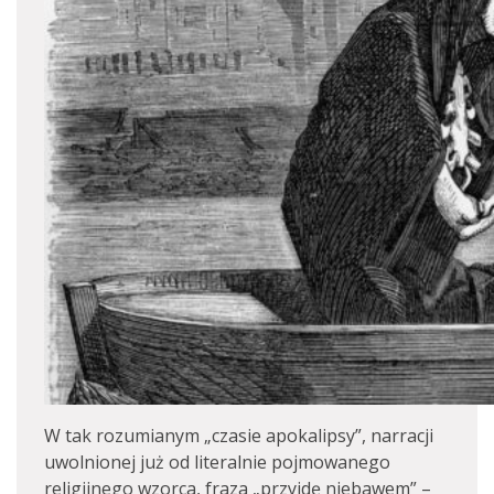
W tak rozumianym „czasie apokalipsy”, narracji
uwolnionej już od literalnie pojmowanego
religijnego wzorca, fraza „przyjdę niebawem” –