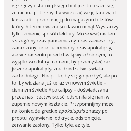
egzegezy ostatniej księgi biblijnej to okaże się,
że nie ma potrzeby, by wyrzucać wizję Janową do
kosza albo przenosić ją do magazynu tekstów,
których termin ważności dawno minął. Wystarczy
tylko zmienić sposób lektury. Może właśnie ten
szczególny czas pandemiczny: czas zawieszony,
zamrożony, unieruchomiony,
czas apokalipsy
,
ale w znaczeniu przed chwilą wyróżnionym, to
wyjątkowo dobry moment, by przemyśleć raz
jeszcze apokaliptyczne dziedzictwo świata
zachodniego. Nie po to, by się go pozbyć, ale po
to, by widziana już teraz w nowym świetle –
ciemnym świetle Apokalipsy – doświadczana
przez nas rzeczywistość, odsłoniła się nam w
zupełnie nowym kształcie. Przypomnijmy może
na koniec, że greckie
apokalupsis
znaczy po
prostu: wyjawienie, odkrycie, odsłonięcie,
zerwanie zasłony. Tylko tyle, aż tyle.