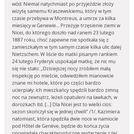
wód. Niemal natychmiast po przyjeździe złoży
wizytę samemu Kraszewskiemu, który w tym
czasie przebywa w Montreux, a umrze za kilka
miesięcy w Genewie… Przeżyje trzęsienie ziemi w
Nicei, do którego doszło nad ranem 23 lutego
1887 roku, choć zapewne nie spotkała się z
zamieszkałym w tym samym czasie kilka ulic dalej
Nietzschem. W liście do matki pisanym rankiem
24 lutego Fryderyk uspokajał matkę, że nic mu
się nie stało: „Dzisiejszej nocy zrobiłem małą
inspekcję po mieście, odwiedziłem mianowicie
znane mi hotele, które po części bardzo
ucierpiały: ich mieszkańcy spędzili bardzo zimną
noc na zewnątrz, leżeli opatuleni na ławkach, w
dorożkach itd. […] Dla Nicei jest to wielki cios:
sezon skończył się w jednej chwili” /1/. Kazimiera
natomiast, która spędziła dwie noce w namiocie
pod Hôtel de Genève, będzie do końca życia
opowiadała charakterystyczne wydarzenie z tej