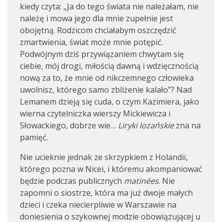
kiedy czyta: „Ja do tego świata nie należałam, nie
należę i mowa jego dla mnie zupełnie jest
obojętną. Rodzicom chciałabym oszczędzić
zmartwienia, świat może mnie potępić.
Podwójnym dziś przywiązaniem chwytam się
ciebie, mój drogi, miłością dawną i wdzięcznością
nową za to, że mnie od nikczemnego człowieka
uwolnisz, którego samo zbliżenie kalało”? Nad
Lemanem dzieją się cuda, o czym Kazimiera, jako
wierna czytelniczka wierszy Mickiewicza i
Słowackiego, dobrze wie…
Liryki lozańskie
zna na
pamięć.
Nie ucieknie jednak ze skrzypkiem z Holandii,
którego pozna w Nicei, i któremu akompaniować
będzie podczas publicznych
matinées
. Nie
zapomni o siostrze, która ma już dwoje małych
dzieci i czeka niecierpliwie w Warszawie na
doniesienia o szykownej modzie obowiązującej u