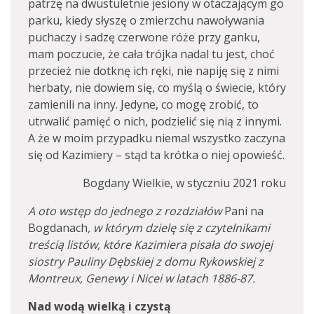
patrzę na dwustuletnie jesiony w otaczającym go
parku, kiedy słyszę o zmierzchu nawoływania
puchaczy i sadzę czerwone róże przy ganku,
mam poczucie, że cała trójka nadal tu jest, choć
przecież nie dotknę ich ręki, nie napiję się z nimi
herbaty, nie dowiem się, co myślą o świecie, który
zamienili na inny. Jedyne, co mogę zrobić, to
utrwalić pamięć o nich, podzielić się nią z innymi.
A że w moim przypadku niemal wszystko zaczyna
się od Kazimiery – stąd ta krótka o niej opowieść.
Bogdany Wielkie, w styczniu 2021 roku
A oto wstęp do jednego z rozdziałów
Pani na
Bogdanach
, w którym dzielę się z czytelnikami
treścią listów, które Kazimiera pisała do swojej
siostry Pauliny Dębskiej z domu Rykowskiej z
Montreux, Genewy i Nicei w latach 1886-87.
Nad wodą wielką i czystą