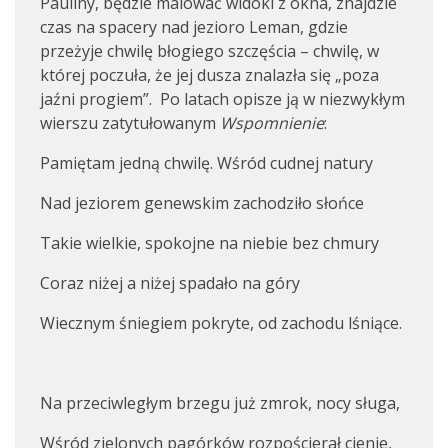
Pauliny, będzie malować widoki z okna, znajdzie
czas na spacery nad jezioro Leman, gdzie
przeżyje chwilę błogiego szczęścia – chwilę, w
której poczuła, że jej dusza znalazła się „poza
jaźni progiem”. Po latach opisze ją w niezwykłym
wierszu zatytułowanym
Wspomnienie
:
Pamiętam jedną chwilę. Wśród cudnej natury
Nad jeziorem genewskim zachodziło słońce
Takie wielkie, spokojne na niebie bez chmury
Coraz niżej a niżej spadało na góry
Wiecznym śniegiem pokryte, od zachodu lśniące.
Na przeciwległym brzegu już zmrok, nocy sługa,
Wśród zielonych pagórków rozpościerał cienie,