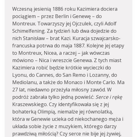
Wczesną jesienią 1886 roku Kazimiera dociera
pociągiem – przez Berlin i Genewę – do
Montreux. Towarzyszy jej Ojczulek, czyli Adolf
Schimelfening. Za tydzień lub dwa dojedzie do
nich Stanisław – brat Kazi. Kuracja szwajcarsko-
francuska potrwa do maja 1887. Kolejne jej etapy
to Montreux, Nicea, a raczej – jak wówczas
mówiono – Nica i wreszcie Genewa. Z tych miast
Kazimiera robić będzie krótkie wycieczki do
Lyonu, do Cannes, do San Remo i Lozanny, do
Mediolanu, a także do Monaco i Monte Carlo. Ma
27 lat, niedawno przeżyła miłosny zawód. W
podróż zabrała tylko jedną powieść:
Serce i rękę
Kraszewskiego. Czy identyfikowała się z jej
bohaterką Olimpią, niemalże jej równolatką,
która w Genewie ucieka od niekochanego męża i
układa sobie życie z muzykiem, którego darzy
prawdziwą miłością? Czy serce nie bije jej żywiej,