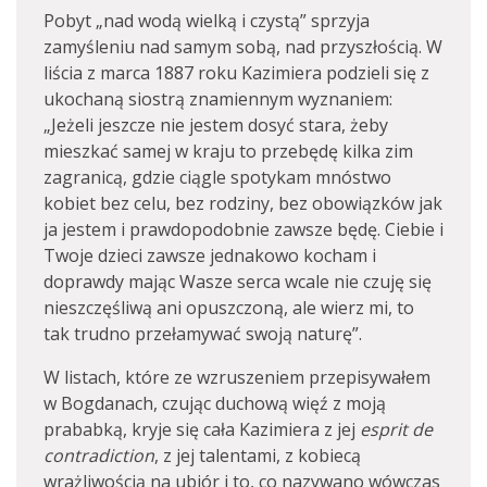
Pobyt „nad wodą wielką i czystą” sprzyja
zamyśleniu nad samym sobą, nad przyszłością. W
liścia z marca 1887 roku Kazimiera podzieli się z
ukochaną siostrą znamiennym wyznaniem:
„Jeżeli jeszcze nie jestem dosyć stara, żeby
mieszkać samej w kraju to przebędę kilka zim
zagranicą, gdzie ciągle spotykam mnóstwo
kobiet bez celu, bez rodziny, bez obowiązków jak
ja jestem i prawdopodobnie zawsze będę. Ciebie i
Twoje dzieci zawsze jednakowo kocham i
doprawdy mając Wasze serca wcale nie czuję się
nieszczęśliwą ani opuszczoną, ale wierz mi, to
tak trudno przełamywać swoją naturę”.
W listach, które ze wzruszeniem przepisywałem
w Bogdanach, czując duchową więź z moją
prababką, kryje się cała Kazimiera z jej
esprit de
contradiction
, z jej talentami, z kobiecą
wrażliwością na ubiór i to, co nazywano wówczas