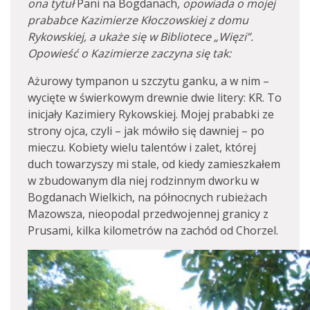
ona tytuł
Pani na Bogdanach
, opowiada o mojej
prababce Kazimierze Kłoczowskiej z domu
Rykowskiej, a ukaże się w Bibliotece „Więzi”.
Opowieść o Kazimierze zaczyna się tak:
Ażurowy tympanon u szczytu ganku, a w nim –
wycięte w świerkowym drewnie dwie litery: KR. To
inicjały Kazimiery Rykowskiej. Mojej prababki ze
strony ojca, czyli – jak mówiło się dawniej – po
mieczu. Kobiety wielu talentów i zalet, której
duch towarzyszy mi stale, od kiedy zamieszkałem
w zbudowanym dla niej rodzinnym dworku w
Bogdanach Wielkich, na północnych rubieżach
Mazowsza, nieopodal przedwojennej granicy z
Prusami, kilka kilometrów na zachód od Chorzel.