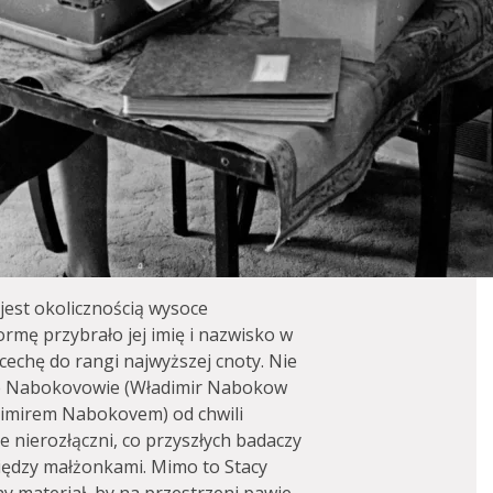
jest okolicznością wysoce
rmę przybrało jej imię i nazwisko w
cechę do rangi najwyższej cnoty. Nie
, że Nabokovowie (Władimir Nabokow
adimirem Nabokovem) od chwili
e nierozłączni, co przyszłych badaczy
iędzy małżonkami. Mimo to Stacy