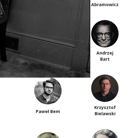
Anna Arno
Abramowicz
Piotr
Andrzej
Anderszewski
Bart
Krzysztof
Paweł Bem
Bielawski