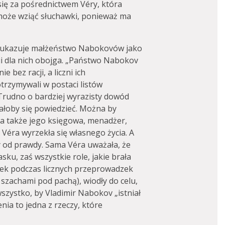
ię za pośrednictwem Véry, która
e może wziąć słuchawki, ponieważ ma
ff ukazuje małżeństwo Nabokovów jako
i dla nich obojga. „Państwo Nabokov
e bez racji, a liczni ich
rzymywali w postaci listów
Trudno o bardziej wyrazisty dowód
iałoby się powiedzieć. Można by
 a także jego księgowa, menadżer,
 Véra wyrzekła się własnego życia. A
y od prawdy. Sama Véra uważała, że
asku, zaś wszystkie role, jakie brała
lizek podczas licznych przeprowadzek
szachami pod pachą), wiodły do celu,
szystko, by Vladimir Nabokov „istniał
enia to jedna z rzeczy, które