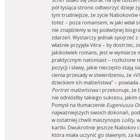
Schiff udało się zebrać na tyle obszer
pół tysiąca stronic odtworzyć dzieje ży
tym trudniejsze, że życie Nabokovów 
toteż – poza romansem, w jaki wdał si
nie znajdziemy w tej podwójnej biogra
zdarzeń. Wystarczy jednak spojrzeć z 
właśnie przyjęła Véra – by dostrzec, 
jakikolwiek romans, jest w wymiarze 
praktycznym natomiast – rozłożone na
pozycji i sławy, jakie nieczęsto stają 
cienia przesady w stwierdzeniu, że «V
dzieckiem ich małżeństwa” – powiada 
Portret małżeństwa
i przekonuje, że 
nie odniósłby takiego sukcesu, jakim c
Pomysł na tłumaczenie
Eugeniusza
On
najważniejszych swoich dokonań, pod
w ostatniej chwili maszynopis
Lolity
, 
kartki. Dwukrotnie jeszcze Nabokov ch
która miała uczynić go sławnym, za k