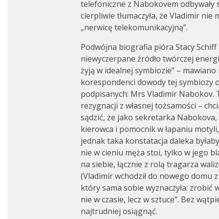
telefoniczne z Nabokovem odbywały s
cierpliwie tłumaczyła, że Vladimir ni
„nerwicę telekomunikacyjną”.
Podwójna biografia pióra Stacy Schi
niewyczerpane źródło twórczej energi
żyją w idealnej symbiozie” – mawiano ni
korespondenci dowody tej symbiozy ot
podpisanych: Mrs Vladimir Nabokov. 
rezygnacji z własnej tożsamości – chc
sądzić, że jako sekretarka Nabokova,
kierowca i pomocnik w łapaniu motyli,
jednak taka konstatacja daleka byłab
nie w cieniu męża stoi, tylko w jego bl
na siebie, łącznie z rolą tragarza wa
(Vladimir wchodził do nowego domu z 
który sama sobie wyznaczyła: zrobić w
nie w czasie, lecz w sztuce”. Bez wątpi
najtrudniej osiągnąć.