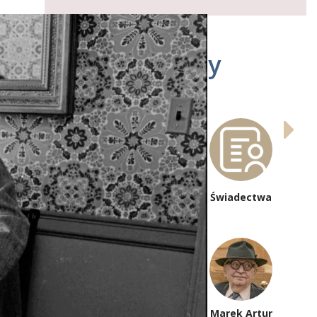
Autorzy
poczta
Świadectwa
redakcyjna
Marek Artur