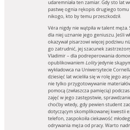
udaremniała ten zamiar. Gdy sto lat w
pastwę ognia rękopis drugiego tomu
nikogo, kto by temu przeszkodził.
Véra nigdy nie wątpiła w talent męż
dla niej uznanie jego geniuszu. Jeśli 
okazywał pisarzowi więcej podziwu niż
go zatrudnić, jej szacunek zastrzeżon
Vladimir – dla podreperowania domo
opublikowaniem
Lolity
jedynie skąpym
wykładowca na Uniwersytecie Cornell
dziesięć lat wcieliła się w rolę jego a
nie tylko przygotowywanie materiałów 
pomocą (zwłaszcza pamięcią) podczas
zajęć w jego zastępstwie, sprawdzanie 
choćby wtedy, gdy pewien student za
dotyczącym skomplikowanej kwestii ez
telefon, zaspokoiła ciekawość młodeg
odrywania męża od pracy. Warto nadm