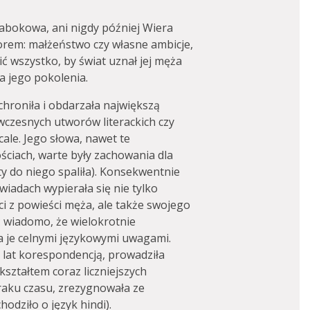
abokowa, ani nigdy później Wiera
orem: małżeństwo czy własne ambicje,
ić wszystko, by świat uznał jej męża
a jego pokolenia.
chroniła i obdarzała największą
wczesnych utworów literackich czy
cale. Jego słowa, nawet te
ciach, warte były zachowania dla
sty do niego spaliła). Konsekwentnie
wiadach wypierała się nie tylko
i z powieści męża, ale także swojego
 wiadomo, że wielokrotnie
a je celnymi językowymi uwagami.
 lat korespondencją, prowadziła
ształtem coraz liczniejszych
braku czasu, zrezygnowała ze
odziło o język hindi).