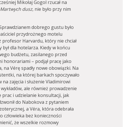
cześniej Mikołaj Gogol rzucał na
Martwych dusz
, nie było przy nim
a. Sprawdzianem dobrego gustu było
właściciel przydrożnego motelu
 profesor Harvardu, który nie chciał
y był dla hotelarza. Kiedy w końcu
wego budżetu, zasilanego przed
i honorariami – podjął pracę jako
a, na Vérę spadły nowe obowiązki. Na
systentki, na której barkach spoczywało
na zajęcia i służenie Vladimirowi
 wykładów, ale również prowadzenie
prac i udzielanie konsultacji, jak
dzwonił do Nabokova z pytaniem
oterycznej, a Véra, która odebrała
o człowieka bez konieczności
ienić, że wszelkie rozmowy