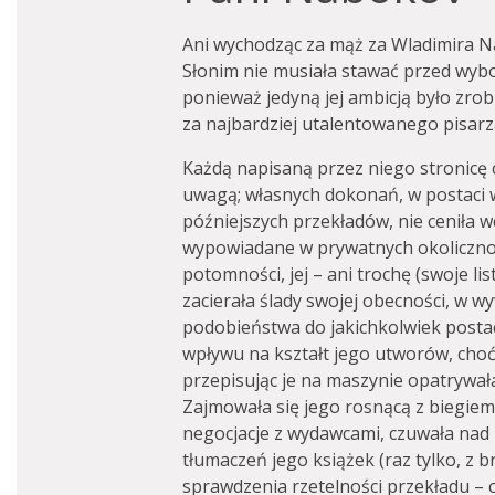
Ani wychodząc za mąż za Wladimira N
Słonim nie musiała stawać przed wyb
ponieważ jedyną jej ambicją było zrob
za najbardziej utalentowanego pisarz
Każdą napisaną przez niego stronicę 
uwagą; własnych dokonań, w postaci 
późniejszych przekładów, nie ceniła w
wypowiadane w prywatnych okolicznoś
potomności, jej – ani trochę (swoje li
zacierała ślady swojej obecności, w wy
podobieństwa do jakichkolwiek postac
wpływu na kształt jego utworów, choć
przepisując je na maszynie opatrywał
Zajmowała się jego rosnącą z biegiem
negocjacje z wydawcami, czuwała nad k
tłumaczeń jego książek (raz tylko, z 
sprawdzenia rzetelności przekładu – ch