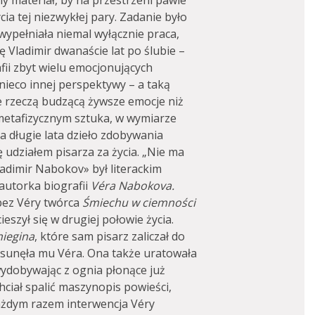
ny materiał, by na przestrzeni pawie
cia tej niezwykłej pary. Zadanie było
wypełniała niemal wyłącznie praca,
ę Vladimir dwanaście lat po ślubie –
fii zbyt wielu emocjonujących
nieco innej perspektywy – a taką
że rzeczą budzącą żywsze emocje niż
metafizycznym sztuka, w wymiarze
 długie lata dzieło zdobywania
się udziałem pisarza za życia. „Nie ma
ladimir Nabokov» był literackim
autorka biografii
Véra Nabokova.
bez Véry twórca
Śmiechu w ciemności
ieszył się w drugiej połowie życia.
iegina
, które sam pisarz zaliczał do
sunęła mu Véra. Ona także uratowała
wydobywając z ognia płonące już
ciał spalić maszynopis powieści,
ażdym razem interwencja Véry