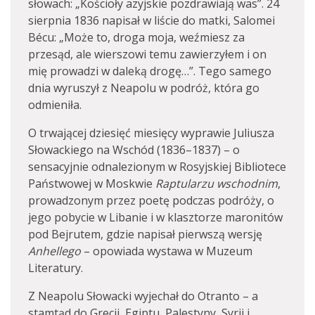
słowach: „Kościoły azyjskie pozdrawiają was”. 24
sierpnia 1836 napisał w liście do matki, Salomei
Bécu: „Może to, droga moja, weźmiesz za
przesąd, ale wierszowi temu zawierzyłem i on
mię prowadzi w daleką drogę…”. Tego samego
dnia wyruszył z Neapolu w podróż, która go
odmieniła.
O trwającej dziesięć miesięcy wyprawie Juliusza
Słowackiego na Wschód (1836–1837) – o
sensacyjnie odnalezionym w Rosyjskiej Bibliotece
Państwowej w Moskwie
Raptularzu wschodnim
,
prowadzonym przez poetę podczas podróży, o
jego pobycie w Libanie i w klasztorze maronitów
pod Bejrutem, gdzie napisał pierwszą wersję
Anhellego
– opowiada wystawa w Muzeum
Literatury.
Z Neapolu Słowacki wyjechał do Otranto – a
stamtąd do Grecji, Egiptu, Palestyny, Syrii i