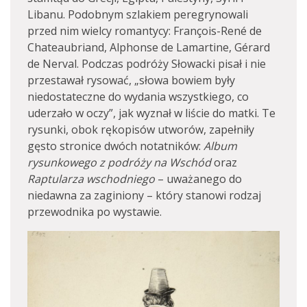
Libanu. Podobnym szlakiem peregrynowali
przed nim wielcy romantycy: François-René de
Chateaubriand, Alphonse de Lamartine, Gérard
de Nerval. Podczas podróży Słowacki pisał i nie
przestawał rysować, „słowa bowiem były
niedostateczne do wydania wszystkiego, co
uderzało w oczy”, jak wyznał w liście do matki. Te
rysunki, obok rękopisów utworów, zapełniły
gęsto stronice dwóch notatników:
Album
rysunkowego z podróży na Wschód
oraz
Raptularza wschodniego ­
– uważanego do
niedawna za zaginiony – który stanowi rodzaj
przewodnika po wystawie.