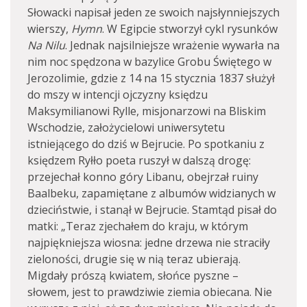
Słowacki napisał jeden ze swoich najsłynniejszych
wierszy,
Hymn
. W Egipcie stworzył cykl rysunków
Na Nilu
. Jednak najsilniejsze wrażenie wywarła na
nim noc spędzona w bazylice Grobu Świętego w
Jerozolimie, gdzie z 14 na 15 stycznia 1837 służył
do mszy w intencji ojczyzny księdzu
Maksymilianowi Rylle, misjonarzowi na Bliskim
Wschodzie, założycielowi uniwersytetu
istniejącego do dziś w Bejrucie. Po spotkaniu z
księdzem Ryłło poeta ruszył w dalszą drogę:
przejechał konno góry Libanu, obejrzał ruiny
Baalbeku, zapamiętane z albumów widzianych w
dzieciństwie, i stanął w Bejrucie. Stamtąd pisał do
matki: „Teraz zjechałem do kraju, w którym
najpiękniejsza wiosna: jedne drzewa nie straciły
zieloności, drugie się w nią teraz ubierają.
Migdały prószą kwiatem, słońce pyszne –
słowem, jest to prawdziwie ziemia obiecana. Nie