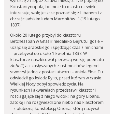
wyruszę z niej, aż za dwa miesiące. Nie pojadę do
Konstantynopola, bo mnie to miasto niewiele
interesuje; wolę jeszcze poznać się z Libanem i z
chrześcijańskim ludem Maronitów…” (19 lutego
1837).
Około 20 lutego przybył do klasztoru
Betcheszban w Ghazir niedaleko Bejrutu, gdzie –
ucząc się arabskiego i spędzając czas z mnichami
– przebywał do około 1 kwietnia 1837. W
klasztorze naszkicował pierwszą wersję poematu
Anhelli
, a z zasłyszanych z ust mnichów legend
stworzył jedną z postaci utworu – anioła Eloe. Tu
odwiedził go ksiądz Ryłło, przed którym w czasie
Wielkiej Nocy odbył spowiedź życia. Na
rysunkach i akwarelach przedstawił klasztor i
rozciągające się z niego widoki: na góry Libanu,
zatokę i na rozgwieżdżone niebo nad klasztorem
– z ulubioną konstelacją Oriona, którą nazywał