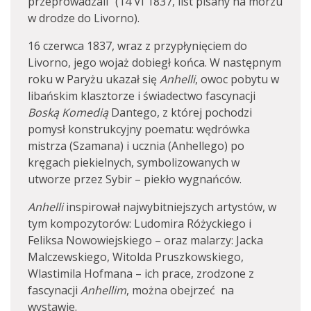
przeprowadzali” (14 VI 1837, list pisany na morzu
w drodze do Livorno).
16 czerwca 1837, wraz z przypłynięciem do
Livorno, jego wojaż dobiegł końca. W następnym
roku w Paryżu ukazał się
Anhelli
, owoc pobytu w
libańskim klasztorze i świadectwo fascynacji
Boską Komedią
Dantego, z której pochodzi
pomysł konstrukcyjny poematu: wędrówka
mistrza (Szamana) i ucznia (Anhellego) po
kręgach piekielnych, symbolizowanych w
utworze przez Sybir – piekło wygnańców.
Anhelli
inspirował najwybitniejszych artystów, w
tym kompozytorów: Ludomira Różyckiego i
Feliksa Nowowiejskiego – oraz malarzy: Jacka
Malczewskiego, Witolda Pruszkowskiego,
Wlastimila Hofmana – ich prace, zrodzone z
fascynacji
Anhellim
, można obejrzeć na
wystawie.