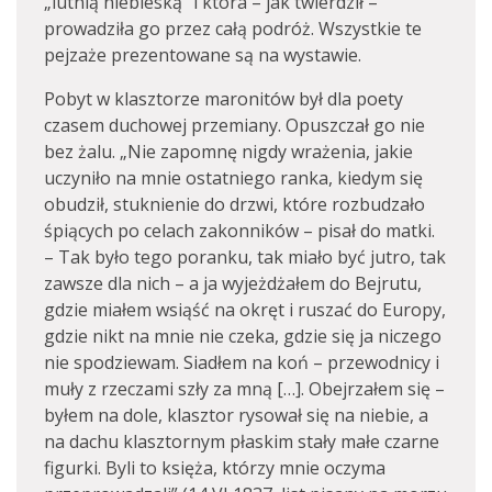
„lutnią niebieską” i która – jak twierdził –
prowadziła go przez całą podróż. Wszystkie te
pejzaże prezentowane są na wystawie.
Pobyt w klasztorze maronitów był dla poety
czasem duchowej przemiany. Opuszczał go nie
bez żalu. „Nie zapomnę nigdy wrażenia, jakie
uczyniło na mnie ostatniego ranka, kiedym się
obudził, stuknienie do drzwi, które rozbudzało
śpiących po celach zakonników – pisał do matki.
– Tak było tego poranku, tak miało być jutro, tak
zawsze dla nich – a ja wyjeżdżałem do Bejrutu,
gdzie miałem wsiąść na okręt i ruszać do Europy,
gdzie nikt na mnie nie czeka, gdzie się ja niczego
nie spodziewam. Siadłem na koń – przewodnicy i
muły z rzeczami szły za mną […]. Obejrzałem się –
byłem na dole, klasztor rysował się na niebie, a
na dachu klasztornym płaskim stały małe czarne
figurki. Byli to księża, którzy mnie oczyma