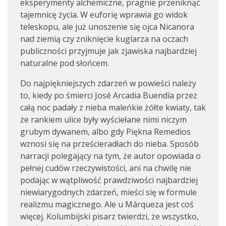
eksperymenty alchemiczne, pragnie przeniknąć
tajemnicę życia. W euforię wprawia go widok
teleskopu, ale już unoszenie się ojca Nicanora
nad ziemią czy zniknięcie kuglarza na oczach
publiczności przyjmuje jak zjawiska najbardziej
naturalne pod słońcem.
Do najpiękniejszych zdarzeń w powieści należy
to, kiedy po śmierci José Arcadia Buendía przez
całą noc padały z nieba maleńkie żółte kwiaty, tak
że rankiem ulice były wyściełane nimi niczym
grubym dywanem, albo gdy Piękna Remedios
wznosi się na prześcieradłach do nieba. Sposób
narracji polegający na tym, że autor opowiada o
pełnej cudów rzeczywistości, ani na chwilę nie
podając w wątpliwość prawdziwości najbardziej
niewiarygodnych zdarzeń, mieści się w formule
realizmu magicznego. Ale u Márqueza jest coś
więcej. Kolumbijski pisarz twierdzi, że wszystko,