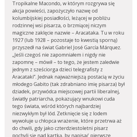
Tropikalne Macondo, w którym rozgrywa się
akcja powieści, zapożyczyło nazwę od
kolumbijskiej posiadłości, leżącej w pobliżu
rodzinnej wsi pisarza, o brzmiącej niczym
magiczne zaklęcie nazwie – Aracataka. Tu w roku
1927 (lub 1928 – pozostaje to kwestią sporną)
przyszedł na świat Gabriel José García Márquez.
„Jeśli czegoś nie zapomniałem i nigdy nie
zapomnę – mówił – to tego, że jestem zaledwie
jednym z sześciorga dzieci telegrafisty z
Aracataki”. Jednak najważniejszą postacią w życiu
młodego Gabito (tak zdrabniano imię pisarza) był
dziadek, przywódca miejscowej partii liberalnej,
światły patriarcha, pokazujący wnukowi cuda
tego świata, wśród których najbardziej
niezwykłym był lód. Zetknięcie się z lodem
wywołuje u chłopca wrażenie, które przetrwa aż
do chwili, gdy jako czterdziestoletni pisarz
pochyli się nad kartką, by napisać pierwsze