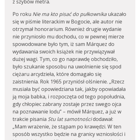
z szybów metra.
Po roku
Nie ma kto pisać do pułkownika
ukazało
się w piśmie literackim w Bogocie, ale autor nie
otrzymał honorarium. Również drugie wydanie
nie przyniosło mu dochodu, co w pewnej mierze
spowodowane było tym, iż sam Márquez do
wydawania swoich książek nie przywiązywał
dużej wagi. Tym, co go naprawdę obchodziło,
było szukanie sposobu na uwolnienie się spod
ciężaru arcydzieła, które domagało się
zaistnienia. Rok 1965 przyniósł olśnienie. „Rzecz
musiała być opowiedziana tak, jakby opowiadała
ją moja babka, i rozpoczęta od tego popołudnia,
gdy chłopiec zabrany zostaje przez swego ojca
na poznawanie lodu” – mówił Márquez, a już w
trakcie pisania
Stu lat samotności
dodawał:
„Mam wrażenie, że stąpam po krawędzi. W ten
sposób wszystko będzie na granicy wzniosłości i