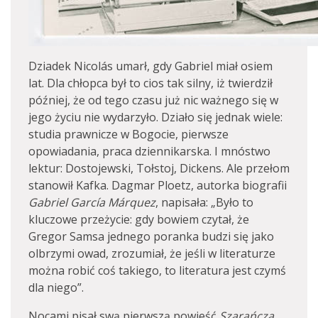
Dziadek Nicolás umarł, gdy Gabriel miał osiem
lat. Dla chłopca był to cios tak silny, iż twierdził
później, że od tego czasu już nic ważnego się w
jego życiu nie wydarzyło. Działo się jednak wiele:
studia prawnicze w Bogocie, pierwsze
opowiadania, praca dziennikarska. I mnóstwo
lektur: Dostojewski, Tołstoj, Dickens. Ale przełom
stanowił Kafka. Dagmar Ploetz, autorka biografii
Gabriel García Márquez
, napisała: „Było to
kluczowe przeżycie: gdy bowiem czytał, że
Gregor Samsa jednego poranka budzi się jako
olbrzymi owad, zrozumiał, że jeśli w literaturze
można robić coś takiego, to literatura jest czymś
dla niego”.
Nocami pisał swą pierwszą powieść
Szarańcza
,