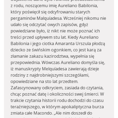
z rodu, noszącemu imię Aureliano Babilonia,
który poświęcił się odcyfrowaniu starych
pergaminów Malquíadesa. Wcześniej nikomu nie
udało się odczytać owych zapisów, gdyż
powiedziane było, iż nikt nie może poznać ich
treści przed upływem stu lat. Kiedy Aureliano
Babilonia i jego ciotka Amaranta Urszula płodzą
dziecko ze świńskim ogonkiem, co jest karą za
złamanie zakazu kazirodztwa, wypełnia się
przepowiednia. Wówczas Aureliano domyśla się,
iż manuskrypty Melquíadesa zawierają dzieje
rodziny z najdrobniejszymi szczegółami,
opowiedziane na sto lat przedtem.
Zafascynowany odkryciem, zasiada do czytania,
chcąc poznać datę i okoliczności swej śmierci. W
trakcie czytania historii rodu dochodzi do czasu
teraźniejszego, w którym apokaliptyczna burza
zmiata całe Macondo. „Ale nim doszedł do