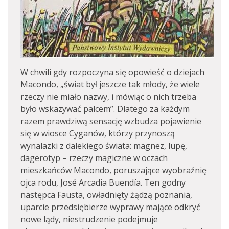
W chwili gdy rozpoczyna się opowieść o dziejach
Macondo, „świat był jeszcze tak młody, że wiele
rzeczy nie miało nazwy, i mówiąc o nich trzeba
było wskazywać palcem”. Dlatego za każdym
razem prawdziwą sensację wzbudza pojawienie
się w wiosce Cyganów, którzy przynoszą
wynalazki z dalekiego świata: magnez, lupę,
dagerotyp – rzeczy magiczne w oczach
mieszkańców Macondo, poruszające wyobraźnię
ojca rodu, José Arcadia Buendía. Ten godny
następca Fausta, owładnięty żądzą poznania,
uparcie przedsiębierze wyprawy mające odkryć
nowe lądy, niestrudzenie podejmuje