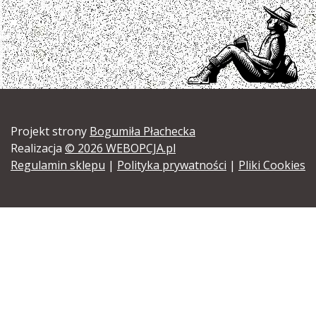
Projekt strony
Bogumiła Płachecka
Realizacja
© 2026 WEBOPCJA.pl
Regulamin sklepu
|
Polityka prywatności
|
Pliki Cookies