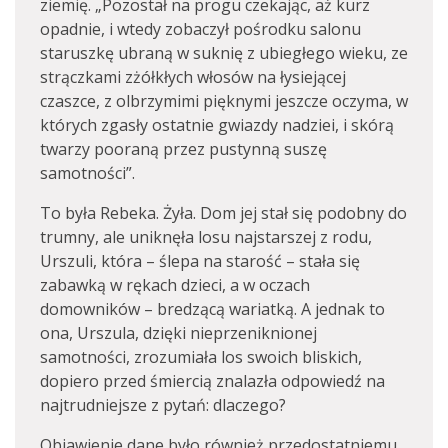
ziemię. „Pozostał na progu czekając, aż kurz
opadnie, i wtedy zobaczył pośrodku salonu
staruszkę ubraną w suknię z ubiegłego wieku, ze
strączkami zżółkłych włosów na łysiejącej
czaszce, z olbrzymimi pięknymi jeszcze oczyma, w
których zgasły ostatnie gwiazdy nadziei, i skórą
twarzy pooraną przez pustynną suszę
samotności”.
To była Rebeka. Żyła. Dom jej stał się podobny do
trumny, ale uniknęła losu najstarszej z rodu,
Urszuli, która – ślepa na starość – stała się
zabawką w rękach dzieci, a w oczach
domowników – bredzącą wariatką. A jednak to
ona, Urszula, dzięki nieprzeniknionej
samotności, zrozumiała los swoich bliskich,
dopiero przed śmiercią znalazła odpowiedź na
najtrudniejsze z pytań: dlaczego?
Objawienie dane było również przedostatniemu