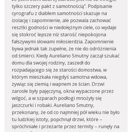
tylko szczery pakt z samotnością”. Podpisanie
cyrografu z diabłem samotności skazuje na
izolację i zapomnienie, ale pozwala zachować
resztki godności w niedołężnym ciele, co wydaje
się stokroć lepsze niż starość niepokojona
fałszywymi słowami miłosierdzia. Zapomnienie
bywa jednak tak zupełne, że nie do odróżnienia
od śmierci. Kiedy Aureliano Smutny zaczął szukać
domu dla swojej rodziny, zaszedł do
rozpadającego się ze starości domostwa, w
którym mieszkała niegdyś samotna wdowa,
żywiąc się ziemią i wapnem ze ścian. Drzwi
zarosłe były pajęczyną, okna wypaczone przez
wilgoć, a w szparach podłogi mnożyły się
jaszczurki i robaki. Aureliano Smutny,
przekonany, że od co najmniej pół wieku nie było
tu ludzkiej istoty, popchnął drzwi, które –
spróchniałe i przeżarte przez termity – runęły na