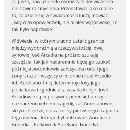
co pisze, nawiązuje do osobistych doświadczeń i
nie zawiera zmyślenia. Przedstawia jako realne
to, co dzieje się w świadomości ludzi, mówiąc:
„Gdy ci to opowiedzieli, nie miałeś wątpliwości, że
tak było naprawdę”.
W świecie, w którym trudno ustalić granice
między wyobraźnią a rzeczywistością, dwaj
synowie José Arcadia na próżno szukają
szczęścia, tak jak nadaremnie będą go szukać
późniejsi potomkowie założyciela rodu i jego
żony Urszuli, wszyscy o imionach José Arcadio
lub Aureliano. Imię determinuje losy jego
posiadacza i zgodnie z tą zasadą kolejni José
Arcadiowie są impulsywni, przedsiębiorczy i
naznaczeni piętnem tragedii, zaś Aurelianowie,
skryci i trzeźwi, noszą cechy pierwszego tragarza
tego imienia, którym był pułkownik Aureliano
Buendía. „Pułkownik Aureliano Buendía