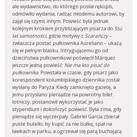
ale wydawnictwo, do którego posłał rękopis,
odmówiło wydania, radząc młodemu autorowi, by
zajął się czymś innym. Powieść była jednak
kolejnym krokiem przybliżającym pisarza do
Stu
lat samotności
, gdzie motywy z
Szarańczy
–
zwłaszcza postać pułkownika Aureliano – ukażą
się w pełnym blasku. Intrygującemu go od
dzieciństwa pułkownikowi poświęcił Márquez
jeszcze jedną powieść:
Nie ma kto pisać do
pułkownika
. Powstała w czasie, gdy pisarz jako
korespondent kolumbijskiego dziennika został
wysłany do Paryża. Kiedy zamknięto gazetę, a
jemu przysłano pieniądze na powrotny bilet
lotniczy, postanowił wykorzystać je jako
stypendium i dokończyć powieść. Była zima, gdy
pieniądze się wyczerpały. Gabriel García zbierał
puste butelki, by kupić za nie bułkę, spał na
ławkach w parku, a ogrzewał się parą buchającą