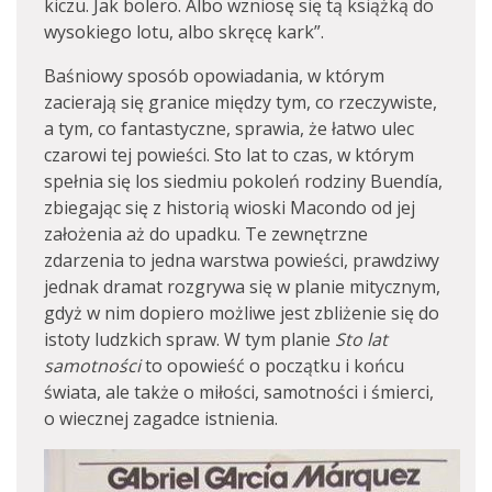
kiczu. Jak bolero. Albo wzniosę się tą książką do
wysokiego lotu, albo skręcę kark”.
Baśniowy sposób opowiadania, w którym
zacierają się granice między tym, co rzeczywiste,
a tym, co fantastyczne, sprawia, że łatwo ulec
czarowi tej powieści. Sto lat to czas, w którym
spełnia się los siedmiu pokoleń rodziny Buendía,
zbiegając się z historią wioski Macondo od jej
założenia aż do upadku. Te zewnętrzne
zdarzenia to jedna warstwa powieści, prawdziwy
jednak dramat rozgrywa się w planie mitycznym,
gdyż w nim dopiero możliwe jest zbliżenie się do
istoty ludzkich spraw. W tym planie
Sto lat
samotności
to opowieść o początku i końcu
świata, ale także o miłości, samotności i śmierci,
o wiecznej zagadce istnienia.