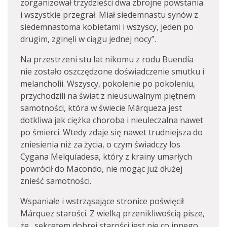
zorganizował trzydzieści dwa zbrojne powstania
i wszystkie przegrał. Miał siedemnastu synów z
siedemnastoma kobietami i wszyscy, jeden po
drugim, zginęli w ciągu jednej nocy”.
Na przestrzeni stu lat nikomu z rodu Buendía
nie zostało oszczędzone doświadczenie smutku i
melancholii. Wszyscy, pokolenie po pokoleniu,
przychodzili na świat z nieusuwalnym piętnem
samotności, która w świecie Márqueza jest
dotkliwa jak ciężka choroba i nieuleczalna nawet
po śmierci. Wtedy zdaje się nawet trudniejsza do
zniesienia niż za życia, o czym świadczy los
Cygana Melquíadesa, który z krainy umarłych
powrócił do Macondo, nie mogąc już dłużej
znieść samotności.
Wspaniałe i wstrząsające stronice poświęcił
Márquez starości. Z wielką przenikliwością pisze,
że „sekretem dobrej starości jest nie co innego,